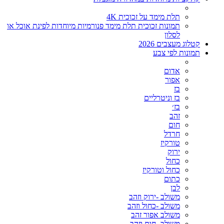
תלת מימד על זכוכית 4K
תמונות זכוכית תלת מימד פנורמיות מיוחדות לפינת אוכל או
לסלון
קטלוג מעצבים 2026
תמונות לפי צבע
אדום
אפור
בז
בז וניטרליים
בז׳
זהב
חום
חרדל
טורקיז
ירוק
כחול
כחול וטורקיז
כתום
לבן
משולב -ירוק וזהב
משולב -כחול וזהב
משולב אפור זהב
משולב- חום וזהב