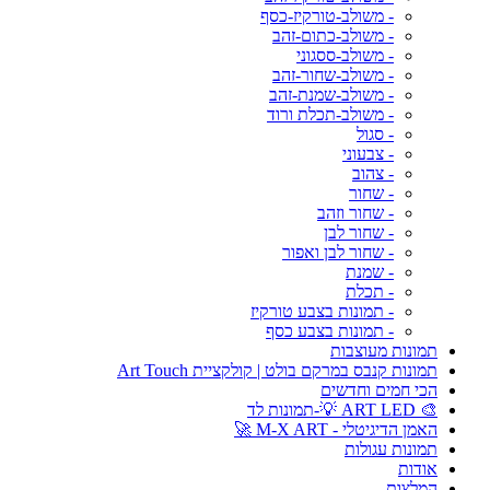
- משולב-טורקיז-כסף
- משולב-כתום-זהב
- משולב-ססגוני
- משולב-שחור-זהב
- משולב-שמנת-זהב
- משולב-תכלת ורוד
- סגול
- צבעוני
- צהוב
- שחור
- שחור וזהב
- שחור לבן
- שחור לבן ואפור
- שמנת
- תכלת
- תמונות בצבע טורקיז
- תמונות בצבע כסף
תמונות מעוצבות
תמונות קנבס במרקם בולט | קולקציית Art Touch
הכי חמים וחדשים
🎨 ART LED 💡-תמונות לד
האמן הדיגיטלי - M-X ART 🚀
תמונות עגולות
אודות
המלצות