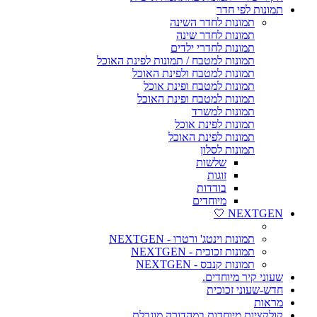
תמונות לפי חדר
תמונות לחדר השינה
תמונות לחדר שינה
תמונות לחדרי ילדים
תמונות למטבח / תמונות לפינת האוכל
תמונות למטבח ולפינת האוכל
תמונות למטבח ופינת אוכל
תמונות למטבח ופינת האוכל
תמונות למשרד
תמונות לפינת אוכל
תמונות לפינת האוכל
תמונות לסלון
שלשות
זוגות
בודדות
מיוחדים
NEXTGEN 🤍
תמונות וינטג' ורטרו - NEXTGEN
תמונות זכוכית - NEXTGEN
תמונות קנבס - NEXTGEN
שעוני קיר מיוחדים.
חדש-שעוני זכוכית
מראות
קולקציות מיוחדות במהדורה מוגבלת