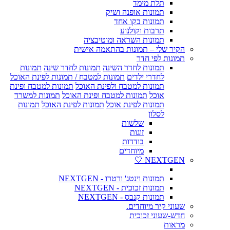
תלת מימד
תמונות אופנה ושיק
תמונות בקו אחד
תרבות וקולנוע
תמונות השראה ומוטיבציה
הקיר שלי – תמונות בהתאמה אישית
תמונות לפי חדר
תמונות לחדר השינה
תמונות לחדר שינה
תמונות
לחדרי ילדים
תמונות למטבח / תמונות לפינת האוכל
תמונות למטבח ולפינת האוכל
תמונות למטבח ופינת
אוכל
תמונות למטבח ופינת האוכל
תמונות למשרד
תמונות לפינת אוכל
תמונות לפינת האוכל
תמונות
לסלון
שלשות
זוגות
בודדות
מיוחדים
NEXTGEN 🤍
תמונות וינטג' ורטרו - NEXTGEN
תמונות זכוכית - NEXTGEN
תמונות קנבס - NEXTGEN
שעוני קיר מיוחדים.
חדש-שעוני זכוכית
מראות