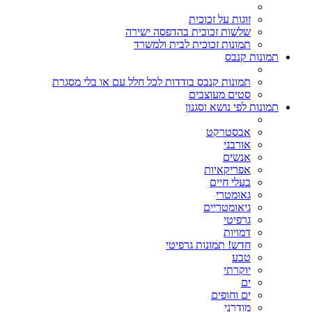
זוגות על זכוכית
שלשות זכוכית בהדפסה ישירה
תמונות זכוכית לבית ולמשרד
תמונות קנבס
תמונות קנבס בודדות לכל חלל עם או בלי מסגרת
סטים מעוצבים
תמונות לפי נושא וסגנון
אבסטרקט
אורבני
אנשים
אפריקאיות
בעלי חיים
גאומטרי
גיאומטריים
גרפיטי
דמויות
חדש! תמונות גרפיטי
טבע
יוקרתי
ים
ים וחופים
מודרני