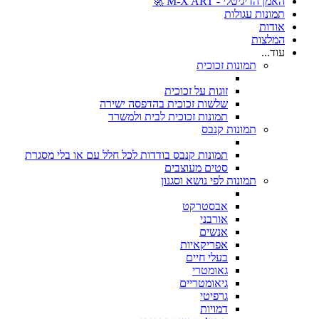
האמן הדיגיטלי - M-X ART 🚀
תמונות עגולות
אודות
המלצות
עוד...
תמונות זכוכית
זוגות על זכוכית
שלשות זכוכית בהדפסה ישירה
תמונות זכוכית לבית ולמשרד
תמונות קנבס
תמונות קנבס בודדות לכל חלל עם או בלי מסגרת
סטים מעוצבים
תמונות לפי נושא וסגנון
אבסטרקט
אורבני
אנשים
אפריקאיות
בעלי חיים
גאומטרי
גיאומטריים
גרפיטי
דמויות