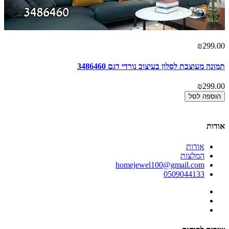
00
₪299.00
תמונה מעוצבת לסלון בעיצוב נורדי דגם 3486460
תמ
00
₪299.00
הוספה לסל
אודות
אודות
המלצות
homejewel100@gmail.com
0509044133