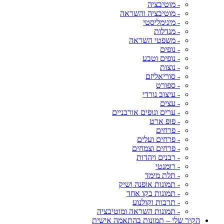
- מוטיבציה
- מוטיבציה והשראה
- מינימליסטי
- מנדלות
- משפטי השראה
- נופים
- נופים וטבע
- נוצות
- סוריאליזם
- ספורט
- עיצוב נורדי
- עצים
- ערים ונופים אורבניים
- פופ ארט
- פרחים
- פרחים ועלים
- פרחים וצמחים
- רבנים ויהדות
- רומנטי
- תלת מימד
- תמונות אופנה ושיק
- תמונות בקו אחד
- תרבות וקולנוע
- תמונות השראה ומוטיבציה
הקיר שלי – תמונות בהתאמה אישית