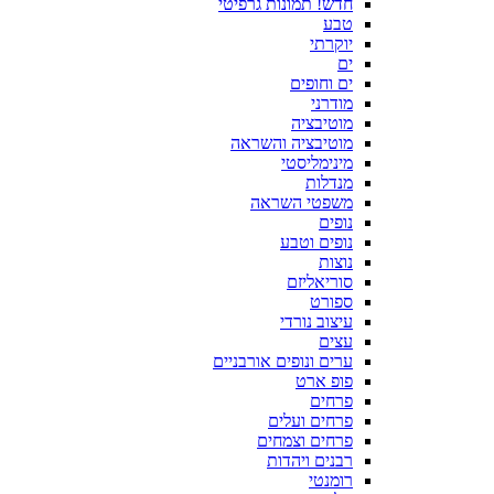
חדש! תמונות גרפיטי
טבע
יוקרתי
ים
ים וחופים
מודרני
מוטיבציה
מוטיבציה והשראה
מינימליסטי
מנדלות
משפטי השראה
נופים
נופים וטבע
נוצות
סוריאליזם
ספורט
עיצוב נורדי
עצים
ערים ונופים אורבניים
פופ ארט
פרחים
פרחים ועלים
פרחים וצמחים
רבנים ויהדות
רומנטי