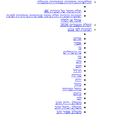
קולקציות מיוחדות במהדורה מוגבלת
תלת מימד על זכוכית 4K
תמונות זכוכית תלת מימד פנורמיות מיוחדות לפינת
אוכל או לסלון
קטלוג מעצבים 2026
תמונות לפי צבע
אדום
אפור
בז
בז וניטרליים
בז׳
זהב
חום
חרדל
טורקיז
ירוק
כחול
כחול וטורקיז
כתום
לבן
משולב -ירוק וזהב
משולב -כחול וזהב
משולב אפור זהב