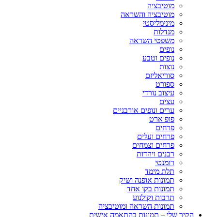
מוטיבציה
מוטיבציה והשראה
מינימליסטי
מנדלות
משפטי השראה
נופים
נופים וטבע
נוצות
סוריאליזם
ספורט
עיצוב נורדי
עצים
ערים ונופים אורבניים
פופ ארט
פרחים
פרחים ועלים
פרחים וצמחים
רבנים ויהדות
רומנטי
תלת מימד
תמונות אופנה ושיק
תמונות בקו אחד
תרבות וקולנוע
תמונות השראה ומוטיבציה
הקיר שלי – תמונות בהתאמה אישית