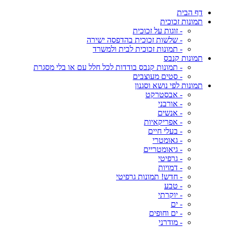
דף הבית
תמונות זכוכית
- זוגות על זכוכית
- שלשות זכוכית בהדפסה ישירה
- תמונות זכוכית לבית ולמשרד
תמונות קנבס
- תמונות קנבס בודדות לכל חלל עם או בלי מסגרת
- סטים מעוצבים
תמונות לפי נושא וסגנון
- אבסטרקט
- אורבני
- אנשים
- אפריקאיות
- בעלי חיים
- גאומטרי
- גיאומטריים
- גרפיטי
- דמויות
- חדש! תמונות גרפיטי
- טבע
- יוקרתי
- ים
- ים וחופים
- מודרני