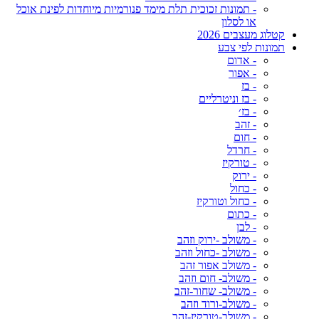
- תמונות זכוכית תלת מימד פנורמיות מיוחדות לפינת אוכל
או לסלון
קטלוג מעצבים 2026
תמונות לפי צבע
- אדום
- אפור
- בז
- בז וניטרליים
- בז׳
- זהב
- חום
- חרדל
- טורקיז
- ירוק
- כחול
- כחול וטורקיז
- כתום
- לבן
- משולב -ירוק וזהב
- משולב -כחול וזהב
- משולב אפור זהב
- משולב- חום וזהב
- משולב- שחור-זהב
- משולב-ורוד וזהב
- משולב-טורקיז-זהב