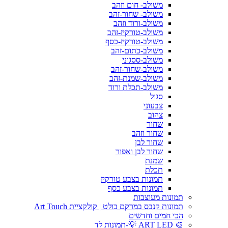
משולב- חום וזהב
משולב- שחור-זהב
משולב-ורוד וזהב
משולב-טורקיז-זהב
משולב-טורקיז-כסף
משולב-כתום-זהב
משולב-ססגוני
משולב-שחור-זהב
משולב-שמנת-זהב
משולב-תכלת ורוד
סגול
צבעוני
צהוב
שחור
שחור וזהב
שחור לבן
שחור לבן ואפור
שמנת
תכלת
תמונות בצבע טורקיז
תמונות בצבע כסף
תמונות מעוצבות
תמונות קנבס במרקם בולט | קולקציית Art Touch
הכי חמים וחדשים
🎨 ART LED 💡-תמונות לד