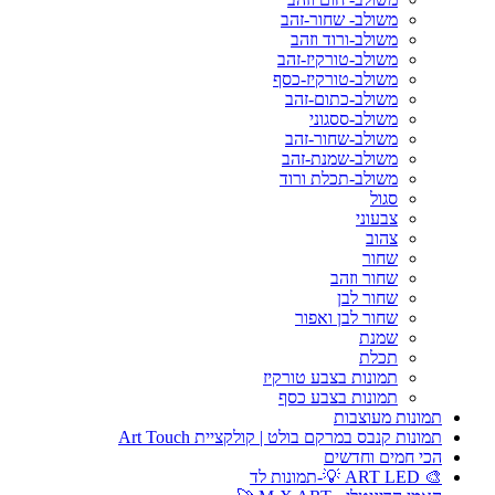
משולב- שחור-זהב
משולב-ורוד וזהב
משולב-טורקיז-זהב
משולב-טורקיז-כסף
משולב-כתום-זהב
משולב-ססגוני
משולב-שחור-זהב
משולב-שמנת-זהב
משולב-תכלת ורוד
סגול
צבעוני
צהוב
שחור
שחור וזהב
שחור לבן
שחור לבן ואפור
שמנת
תכלת
תמונות בצבע טורקיז
תמונות בצבע כסף
תמונות מעוצבות
תמונות קנבס במרקם בולט | קולקציית Art Touch
הכי חמים וחדשים
🎨 ART LED 💡-תמונות לד