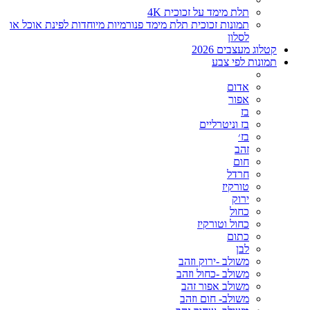
תלת מימד על זכוכית 4K
תמונות זכוכית תלת מימד פנורמיות מיוחדות לפינת אוכל או
לסלון
קטלוג מעצבים 2026
תמונות לפי צבע
אדום
אפור
בז
בז וניטרליים
בז׳
זהב
חום
חרדל
טורקיז
ירוק
כחול
כחול וטורקיז
כתום
לבן
משולב -ירוק וזהב
משולב -כחול וזהב
משולב אפור זהב
משולב- חום וזהב