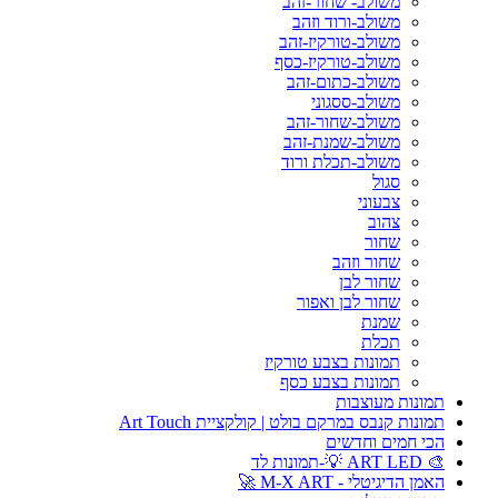
משולב- שחור-זהב
משולב-ורוד וזהב
משולב-טורקיז-זהב
משולב-טורקיז-כסף
משולב-כתום-זהב
משולב-ססגוני
משולב-שחור-זהב
משולב-שמנת-זהב
משולב-תכלת ורוד
סגול
צבעוני
צהוב
שחור
שחור וזהב
שחור לבן
שחור לבן ואפור
שמנת
תכלת
תמונות בצבע טורקיז
תמונות בצבע כסף
תמונות מעוצבות
תמונות קנבס במרקם בולט | קולקציית Art Touch
הכי חמים וחדשים
🎨 ART LED 💡-תמונות לד
האמן הדיגיטלי - M-X ART 🚀