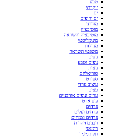
טבע
יוקרתי
ים
ים וחופים
מודרני
מוטיבציה
מוטיבציה והשראה
מינימליסטי
מנדלות
משפטי השראה
נופים
נופים וטבע
נוצות
סוריאליזם
ספורט
עיצוב נורדי
עצים
ערים ונופים אורבניים
פופ ארט
פרחים
פרחים ועלים
פרחים וצמחים
רבנים ויהדות
רומנטי
תלת מימד