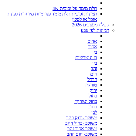
תלת מימד על זכוכית 4K
תמונות זכוכית תלת מימד פנורמיות מיוחדות לפינת
אוכל או לסלון
קטלוג מעצבים 2026
תמונות לפי צבע
אדום
אפור
בז
בז וניטרליים
בז׳
זהב
חום
חרדל
טורקיז
ירוק
כחול
כחול וטורקיז
כתום
לבן
משולב -ירוק וזהב
משולב -כחול וזהב
משולב אפור זהב
משולב- חום וזהב