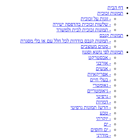
דף הבית
תמונות זכוכית
- זוגות על זכוכית
- שלשות זכוכית בהדפסה ישירה
- תמונות זכוכית לבית ולמשרד
תמונות קנבס
- תמונות קנבס בודדות לכל חלל עם או בלי מסגרת
- סטים מעוצבים
תמונות לפי נושא וסגנון
- אבסטרקט
- אורבני
- אנשים
- אפריקאיות
- בעלי חיים
- גאומטרי
- גיאומטריים
- גרפיטי
- דמויות
- חדש! תמונות גרפיטי
- טבע
- יוקרתי
- ים
- ים וחופים
- מודרני