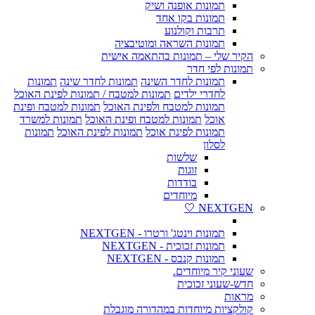
תמונות אופנה ושיק
תמונות בקו אחד
תרבות וקולנוע
תמונות השראה ומוטיבציה
הקיר שלי – תמונות בהתאמה אישית
תמונות לפי חדר
תמונות לחדר השינה
תמונות לחדר שינה
תמונות
לחדרי ילדים
תמונות למטבח / תמונות לפינת האוכל
תמונות למטבח ולפינת האוכל
תמונות למטבח ופינת
אוכל
תמונות למטבח ופינת האוכל
תמונות למשרד
תמונות לפינת אוכל
תמונות לפינת האוכל
תמונות
לסלון
שלשות
זוגות
בודדות
מיוחדים
NEXTGEN 🤍
תמונות וינטג' ורטרו - NEXTGEN
תמונות זכוכית - NEXTGEN
תמונות קנבס - NEXTGEN
שעוני קיר מיוחדים.
חדש-שעוני זכוכית
מראות
קולקציות מיוחדות במהדורה מוגבלת