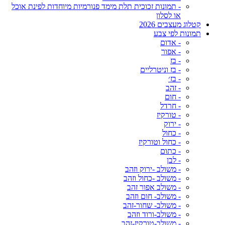
- תמונות זכוכית תלת מימד פנורמיות מיוחדות לפינת אוכל
או לסלון
קטלוג מעצבים 2026
תמונות לפי צבע
- אדום
- אפור
- בז
- בז וניטרליים
- בז׳
- זהב
- חום
- חרדל
- טורקיז
- ירוק
- כחול
- כחול וטורקיז
- כתום
- לבן
- משולב -ירוק וזהב
- משולב -כחול וזהב
- משולב אפור זהב
- משולב- חום וזהב
- משולב- שחור-זהב
- משולב-ורוד וזהב
- משולב-טורקיז-זהב