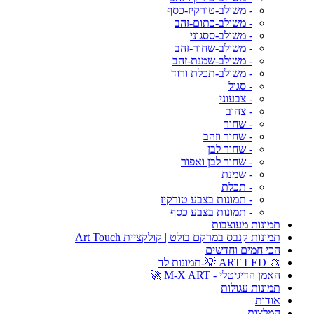
- משולב-טורקיז-כסף
- משולב-כתום-זהב
- משולב-ססגוני
- משולב-שחור-זהב
- משולב-שמנת-זהב
- משולב-תכלת ורוד
- סגול
- צבעוני
- צהוב
- שחור
- שחור וזהב
- שחור לבן
- שחור לבן ואפור
- שמנת
- תכלת
- תמונות בצבע טורקיז
- תמונות בצבע כסף
תמונות מעוצבות
תמונות קנבס במרקם בולט | קולקציית Art Touch
הכי חמים וחדשים
🎨 ART LED 💡-תמונות לד
האמן הדיגיטלי - M-X ART 🚀
תמונות עגולות
אודות
המלצות