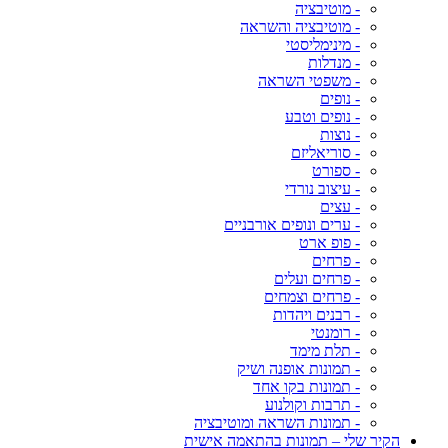
- מוטיבציה
- מוטיבציה והשראה
- מינימליסטי
- מנדלות
- משפטי השראה
- נופים
- נופים וטבע
- נוצות
- סוריאליזם
- ספורט
- עיצוב נורדי
- עצים
- ערים ונופים אורבניים
- פופ ארט
- פרחים
- פרחים ועלים
- פרחים וצמחים
- רבנים ויהדות
- רומנטי
- תלת מימד
- תמונות אופנה ושיק
- תמונות בקו אחד
- תרבות וקולנוע
- תמונות השראה ומוטיבציה
הקיר שלי – תמונות בהתאמה אישית