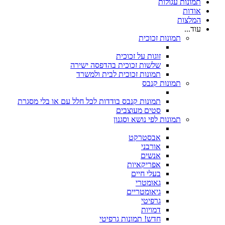
תמונות עגולות
אודות
המלצות
עוד...
תמונות זכוכית
זוגות על זכוכית
שלשות זכוכית בהדפסה ישירה
תמונות זכוכית לבית ולמשרד
תמונות קנבס
תמונות קנבס בודדות לכל חלל עם או בלי מסגרת
סטים מעוצבים
תמונות לפי נושא וסגנון
אבסטרקט
אורבני
אנשים
אפריקאיות
בעלי חיים
גאומטרי
גיאומטריים
גרפיטי
דמויות
חדש! תמונות גרפיטי