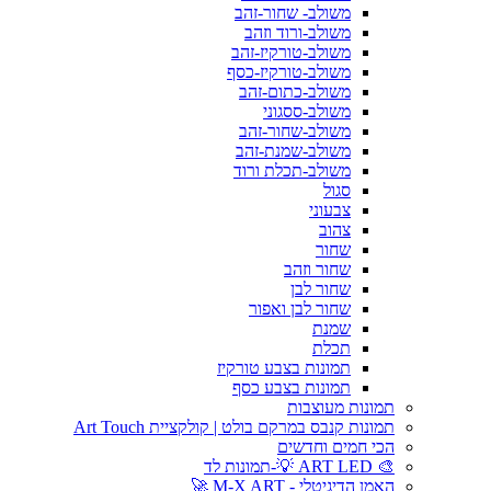
משולב- שחור-זהב
משולב-ורוד וזהב
משולב-טורקיז-זהב
משולב-טורקיז-כסף
משולב-כתום-זהב
משולב-ססגוני
משולב-שחור-זהב
משולב-שמנת-זהב
משולב-תכלת ורוד
סגול
צבעוני
צהוב
שחור
שחור וזהב
שחור לבן
שחור לבן ואפור
שמנת
תכלת
תמונות בצבע טורקיז
תמונות בצבע כסף
תמונות מעוצבות
תמונות קנבס במרקם בולט | קולקציית Art Touch
הכי חמים וחדשים
🎨 ART LED 💡-תמונות לד
האמן הדיגיטלי - M-X ART 🚀