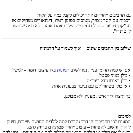
גם תחביבים ייחודיים יותר יכולים לקבל במה על הקיר:
רכבות עם קטר מצויר, מטוסים בסגנון רטרו, דינוזאורים מצחיקים או
חד־קרן צבעוני – הכל תלוי במה הילד באמת אוהב, ולא במה שנחשב
ל"טרנדי".
שילוב בין תחביבים שונים – ואיך לשמור על הרמוניה
אם יש כמה תחומי עניין, נסו לשלב
תמונות
בקו עיצובי דומה – למשל:
• כולן בגווני פסטל
• כולן באותו גודל ופורמט
• או כולן בשחור־לבן עם נגיעה צבעונית אחת
כך תיצרו קיר אישי, מעניין ולא מבולגן.
לסיכום
תמונות לפי תחביבים הן דרך נהדרת לתת לילדים תחושת שייכות, חיזוק
לזהות, וחשוב לא פחות – עיצוב ייחודי שמתאים בדיוק להם.
תשאלו את הילד או הילדה, תראו מה מדליק להם את העיניים – ותנו להם