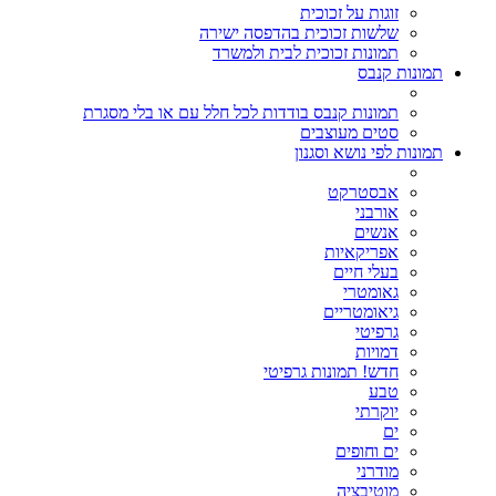
זוגות על זכוכית
שלשות זכוכית בהדפסה ישירה
תמונות זכוכית לבית ולמשרד
תמונות קנבס
תמונות קנבס בודדות לכל חלל עם או בלי מסגרת
סטים מעוצבים
תמונות לפי נושא וסגנון
אבסטרקט
אורבני
אנשים
אפריקאיות
בעלי חיים
גאומטרי
גיאומטריים
גרפיטי
דמויות
חדש! תמונות גרפיטי
טבע
יוקרתי
ים
ים וחופים
מודרני
מוטיבציה