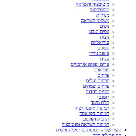
מוטיבציה והשראה
מינימליסטי
מנדלות
משפטי השראה
נופים
נופים וטבע
נוצות
סוריאליזם
ספורט
עיצוב נורדי
עצים
ערים ונופים אורבניים
פופ ארט
פרחים
פרחים ועלים
פרחים וצמחים
רבנים ויהדות
רומנטי
תלת מימד
תמונות אופנה ושיק
תמונות בקו אחד
תרבות וקולנוע
תמונות השראה ומוטיבציה
הקיר שלי – תמונות בהתאמה אישית
תמונות לפי חדר