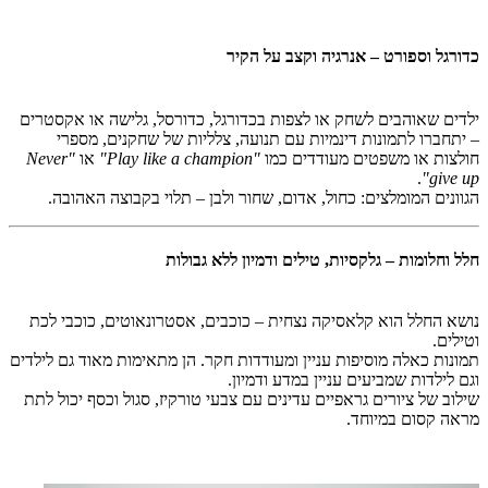
כדורגל וספורט – אנרגיה וקצב על הקיר
ילדים שאוהבים לשחק או לצפות בכדורגל, כדורסל, גלישה או אקסטרים
– יתחברו לתמונות דינמיות עם תנועה, צלליות של שחקנים, מספרי
חולצות או משפטים מעודדים כמו
"Play like a champion"
או
"Never
.
give up"
הגוונים המומלצים: כחול, אדום, שחור ולבן – תלוי בקבוצה האהובה.
חלל וחלומות – גלקסיות, טילים ודמיון ללא גבולות
נושא החלל הוא קלאסיקה נצחית – כוכבים, אסטרונאוטים, כוכבי לכת
וטילים.
תמונות כאלה מוסיפות עניין ומעודדות חקר. הן מתאימות מאוד גם לילדים
וגם לילדות שמביעים עניין במדע ודמיון.
שילוב של ציורים גראפיים עדינים עם צבעי טורקיז, סגול וכסף יכול לתת
מראה קסום במיוחד.