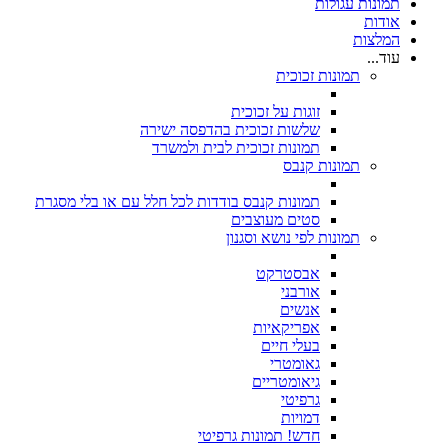
תמונות עגולות
אודות
המלצות
עוד...
תמונות זכוכית
זוגות על זכוכית
שלשות זכוכית בהדפסה ישירה
תמונות זכוכית לבית ולמשרד
תמונות קנבס
תמונות קנבס בודדות לכל חלל עם או בלי מסגרת
סטים מעוצבים
תמונות לפי נושא וסגנון
אבסטרקט
אורבני
אנשים
אפריקאיות
בעלי חיים
גאומטרי
גיאומטריים
גרפיטי
דמויות
חדש! תמונות גרפיטי