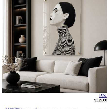
-15%
₪329.00