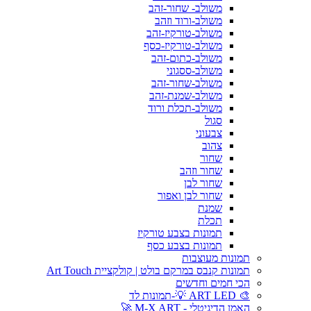
משולב- שחור-זהב
משולב-ורוד וזהב
משולב-טורקיז-זהב
משולב-טורקיז-כסף
משולב-כתום-זהב
משולב-ססגוני
משולב-שחור-זהב
משולב-שמנת-זהב
משולב-תכלת ורוד
סגול
צבעוני
צהוב
שחור
שחור וזהב
שחור לבן
שחור לבן ואפור
שמנת
תכלת
תמונות בצבע טורקיז
תמונות בצבע כסף
תמונות מעוצבות
תמונות קנבס במרקם בולט | קולקציית Art Touch
הכי חמים וחדשים
🎨 ART LED 💡-תמונות לד
האמן הדיגיטלי - M-X ART 🚀