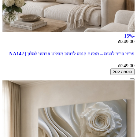
-15%
₪249.00
פרחי כדור לבנים – תמונת קנבס לרוחב תבליט פרחוני לסלון | NA142
₪249.00
הוספה לסל