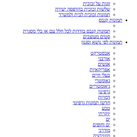
זוגות על זכוכית
שלשות זכוכית בהדפסה ישירה
תמונות זכוכית לבית ולמשרד
תמונות קנבס
תמונות קנבס בודדות לכל חלל עם או בלי מסגרת
סטים מעוצבים
תמונות לפי נושא וסגנון
אבסטרקט
אורבני
אנשים
אפריקאיות
בעלי חיים
גאומטרי
גיאומטריים
גרפיטי
דמויות
חדש! תמונות גרפיטי
טבע
יוקרתי
ים
ים וחופים
מודרני
מוטיבציה