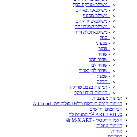
- משולב-טורקיז-כסף
- משולב-כתום-זהב
- משולב-ססגוני
- משולב-שחור-זהב
- משולב-שמנת-זהב
- משולב-תכלת ורוד
- סגול
- צבעוני
- צהוב
- שחור
- שחור וזהב
- שחור לבן
- שחור לבן ואפור
- שמנת
- תכלת
- תמונות בצבע טורקיז
- תמונות בצבע כסף
תמונות מעוצבות
תמונות קנבס במרקם בולט | קולקציית Art Touch
הכי חמים וחדשים
🎨 ART LED 💡-תמונות לד
האמן הדיגיטלי - M-X ART 🚀
תמונות עגולות
אודות
המלצות