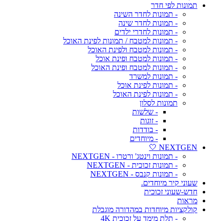
תמונות לפי חדר
- תמונות לחדר השינה
- תמונות לחדר שינה
- תמונות לחדרי ילדים
- תמונות למטבח / תמונות לפינת האוכל
- תמונות למטבח ולפינת האוכל
- תמונות למטבח ופינת אוכל
- תמונות למטבח ופינת האוכל
- תמונות למשרד
- תמונות לפינת אוכל
- תמונות לפינת האוכל
תמונות לסלון
- שלשות
- זוגות
- בודדות
- מיוחדים
NEXTGEN 🤍
- תמונות וינטג' ורטרו - NEXTGEN
- תמונות זכוכית - NEXTGEN
- תמונות קנבס - NEXTGEN
שעוני קיר מיוחדים.
חדש-שעוני זכוכית
מראות
קולקציות מיוחדות במהדורה מוגבלת
- תלת מימד על זכוכית 4K