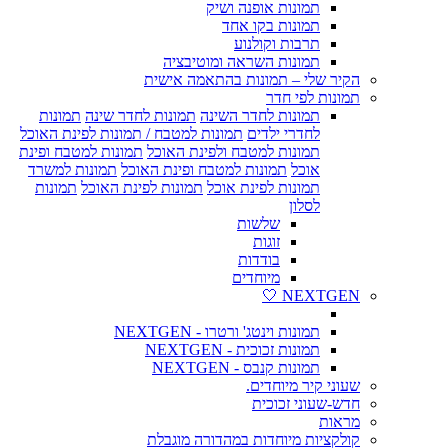
תמונות אופנה ושיק
תמונות בקו אחד
תרבות וקולנוע
תמונות השראה ומוטיבציה
הקיר שלי – תמונות בהתאמה אישית
תמונות לפי חדר
תמונות לחדר השינה
תמונות לחדר שינה
תמונות
לחדרי ילדים
תמונות למטבח / תמונות לפינת האוכל
תמונות למטבח ולפינת האוכל
תמונות למטבח ופינת
אוכל
תמונות למטבח ופינת האוכל
תמונות למשרד
תמונות לפינת אוכל
תמונות לפינת האוכל
תמונות
לסלון
שלשות
זוגות
בודדות
מיוחדים
NEXTGEN 🤍
תמונות וינטג' ורטרו - NEXTGEN
תמונות זכוכית - NEXTGEN
תמונות קנבס - NEXTGEN
שעוני קיר מיוחדים.
חדש-שעוני זכוכית
מראות
קולקציות מיוחדות במהדורה מוגבלת