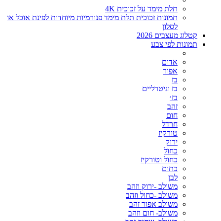
תלת מימד על זכוכית 4K
תמונות זכוכית תלת מימד פנורמיות מיוחדות לפינת אוכל או
לסלון
קטלוג מעצבים 2026
תמונות לפי צבע
אדום
אפור
בז
בז וניטרליים
בז׳
זהב
חום
חרדל
טורקיז
ירוק
כחול
כחול וטורקיז
כתום
לבן
משולב -ירוק וזהב
משולב -כחול וזהב
משולב אפור זהב
משולב- חום וזהב