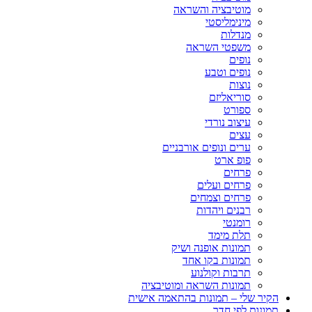
מוטיבציה והשראה
מינימליסטי
מנדלות
משפטי השראה
נופים
נופים וטבע
נוצות
סוריאליזם
ספורט
עיצוב נורדי
עצים
ערים ונופים אורבניים
פופ ארט
פרחים
פרחים ועלים
פרחים וצמחים
רבנים ויהדות
רומנטי
תלת מימד
תמונות אופנה ושיק
תמונות בקו אחד
תרבות וקולנוע
תמונות השראה ומוטיבציה
הקיר שלי – תמונות בהתאמה אישית
תמונות לפי חדר