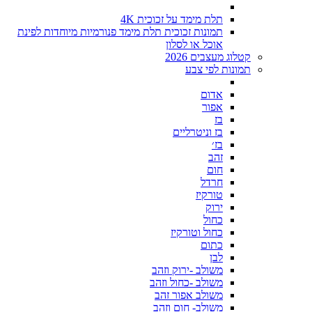
תלת מימד על זכוכית 4K
תמונות זכוכית תלת מימד פנורמיות מיוחדות לפינת
אוכל או לסלון
קטלוג מעצבים 2026
תמונות לפי צבע
אדום
אפור
בז
בז וניטרליים
בז׳
זהב
חום
חרדל
טורקיז
ירוק
כחול
כחול וטורקיז
כתום
לבן
משולב -ירוק וזהב
משולב -כחול וזהב
משולב אפור זהב
משולב- חום וזהב