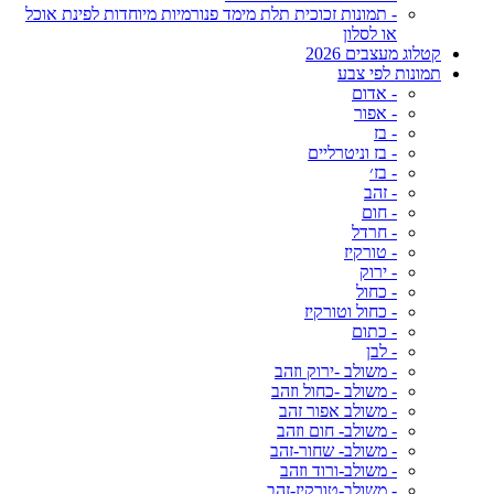
- תמונות זכוכית תלת מימד פנורמיות מיוחדות לפינת אוכל
או לסלון
קטלוג מעצבים 2026
תמונות לפי צבע
- אדום
- אפור
- בז
- בז וניטרליים
- בז׳
- זהב
- חום
- חרדל
- טורקיז
- ירוק
- כחול
- כחול וטורקיז
- כתום
- לבן
- משולב -ירוק וזהב
- משולב -כחול וזהב
- משולב אפור זהב
- משולב- חום וזהב
- משולב- שחור-זהב
- משולב-ורוד וזהב
- משולב-טורקיז-זהב