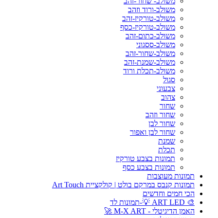
משולב- שחור-זהב
משולב-ורוד וזהב
משולב-טורקיז-זהב
משולב-טורקיז-כסף
משולב-כתום-זהב
משולב-ססגוני
משולב-שחור-זהב
משולב-שמנת-זהב
משולב-תכלת ורוד
סגול
צבעוני
צהוב
שחור
שחור וזהב
שחור לבן
שחור לבן ואפור
שמנת
תכלת
תמונות בצבע טורקיז
תמונות בצבע כסף
תמונות מעוצבות
תמונות קנבס במרקם בולט | קולקציית Art Touch
הכי חמים וחדשים
🎨 ART LED 💡-תמונות לד
האמן הדיגיטלי - M-X ART 🚀