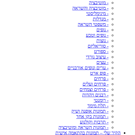
- מוטיבציה
- מוטיבציה והשראה
- מינימליסטי
- מנדלות
- משפטי השראה
- נופים
- נופים וטבע
- נוצות
- סוריאליזם
- ספורט
- עיצוב נורדי
- עצים
- ערים ונופים אורבניים
- פופ ארט
- פרחים
- פרחים ועלים
- פרחים וצמחים
- רבנים ויהדות
- רומנטי
- תלת מימד
- תמונות אופנה ושיק
- תמונות בקו אחד
- תרבות וקולנוע
- תמונות השראה ומוטיבציה
הקיר שלי – תמונות בהתאמה אישית