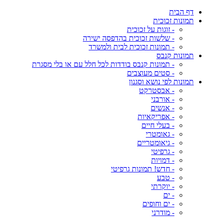
דף הבית
תמונות זכוכית
- זוגות על זכוכית
- שלשות זכוכית בהדפסה ישירה
- תמונות זכוכית לבית ולמשרד
תמונות קנבס
- תמונות קנבס בודדות לכל חלל עם או בלי מסגרת
- סטים מעוצבים
תמונות לפי נושא וסגנון
- אבסטרקט
- אורבני
- אנשים
- אפריקאיות
- בעלי חיים
- גאומטרי
- גיאומטריים
- גרפיטי
- דמויות
- חדש! תמונות גרפיטי
- טבע
- יוקרתי
- ים
- ים וחופים
- מודרני