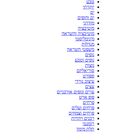
טבע
יוקרתי
ים
ים וחופים
מודרני
מוטיבציה
מוטיבציה והשראה
מינימליסטי
מנדלות
משפטי השראה
נופים
נופים וטבע
נוצות
סוריאליזם
ספורט
עיצוב נורדי
עצים
ערים ונופים אורבניים
פופ ארט
פרחים
פרחים ועלים
פרחים וצמחים
רבנים ויהדות
רומנטי
תלת מימד