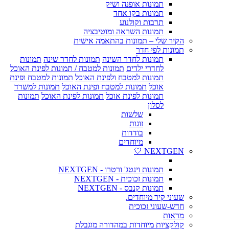
תמונות אופנה ושיק
תמונות בקו אחד
תרבות וקולנוע
תמונות השראה ומוטיבציה
הקיר שלי – תמונות בהתאמה אישית
תמונות לפי חדר
תמונות לחדר השינה
תמונות לחדר שינה
תמונות
לחדרי ילדים
תמונות למטבח / תמונות לפינת האוכל
תמונות למטבח ולפינת האוכל
תמונות למטבח ופינת
אוכל
תמונות למטבח ופינת האוכל
תמונות למשרד
תמונות לפינת אוכל
תמונות לפינת האוכל
תמונות
לסלון
שלשות
זוגות
בודדות
מיוחדים
NEXTGEN 🤍
תמונות וינטג' ורטרו - NEXTGEN
תמונות זכוכית - NEXTGEN
תמונות קנבס - NEXTGEN
שעוני קיר מיוחדים.
חדש-שעוני זכוכית
מראות
קולקציות מיוחדות במהדורה מוגבלת