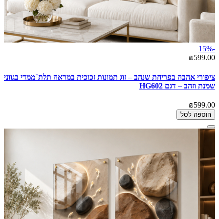
-15%
₪599.00
ציפורי אהבה בפריחת שנהב – זוג תמונות זכוכית במראה תלת־ממדי בגווני
שמנת וזהב – דגם HG602
₪599.00
הוספה לסל