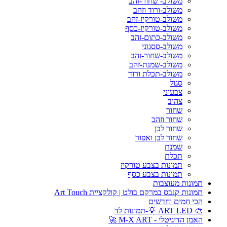
משולב- שחור-זהב
משולב-ורוד וזהב
משולב-טורקיז-זהב
משולב-טורקיז-כסף
משולב-כתום-זהב
משולב-ססגוני
משולב-שחור-זהב
משולב-שמנת-זהב
משולב-תכלת ורוד
סגול
צבעוני
צהוב
שחור
שחור וזהב
שחור לבן
שחור לבן ואפור
שמנת
תכלת
תמונות בצבע טורקיז
תמונות בצבע כסף
תמונות מעוצבות
תמונות קנבס במרקם בולט | קולקציית Art Touch
הכי חמים וחדשים
🎨 ART LED 💡-תמונות לד
האמן הדיגיטלי - M-X ART 🚀