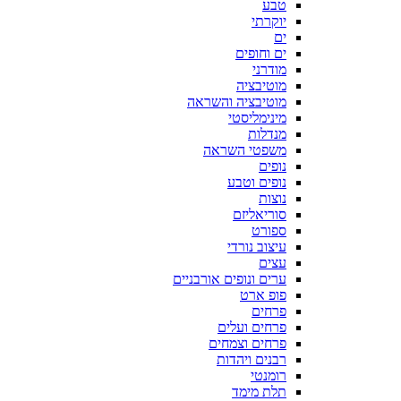
טבע
יוקרתי
ים
ים וחופים
מודרני
מוטיבציה
מוטיבציה והשראה
מינימליסטי
מנדלות
משפטי השראה
נופים
נופים וטבע
נוצות
סוריאליזם
ספורט
עיצוב נורדי
עצים
ערים ונופים אורבניים
פופ ארט
פרחים
פרחים ועלים
פרחים וצמחים
רבנים ויהדות
רומנטי
תלת מימד