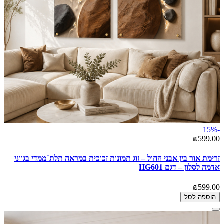
-15%
₪599.00
זרימת אור בין אבני החול – זוג תמונות זכוכית במראה תלת־ממדי בגווני
אדמה לסלון – דגם HG601
₪599.00
הוספה לסל