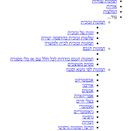
תמונות עגולות
אודות
המלצות
עוד...
תמונות זכוכית
זוגות על זכוכית
שלשות זכוכית בהדפסה ישירה
תמונות זכוכית לבית ולמשרד
תמונות קנבס
תמונות קנבס בודדות לכל חלל עם או בלי מסגרת
סטים מעוצבים
תמונות לפי נושא וסגנון
אבסטרקט
אורבני
אנשים
אפריקאיות
בעלי חיים
גאומטרי
גיאומטריים
גרפיטי
דמויות
חדש! תמונות גרפיטי