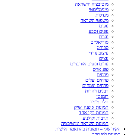
מוטיבציה והשראה
מינימליסטי
מנדלות
משפטי השראה
נופים
נופים וטבע
נוצות
סוריאליזם
ספורט
עיצוב נורדי
עצים
ערים ונופים אורבניים
פופ ארט
פרחים
פרחים ועלים
פרחים וצמחים
רבנים ויהדות
רומנטי
תלת מימד
תמונות אופנה ושיק
תמונות בקו אחד
תרבות וקולנוע
תמונות השראה ומוטיבציה
הקיר שלי – תמונות בהתאמה אישית
תמונות לפי חדר