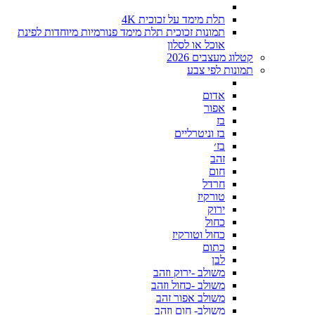
תלת מימד על זכוכית 4K
תמונות זכוכית תלת מימד פנורמיות מיוחדות לפינת
אוכל או לסלון
קטלוג מעצבים 2026
תמונות לפי צבע
אדום
אפור
בז
בז וניטרליים
בז׳
זהב
חום
חרדל
טורקיז
ירוק
כחול
כחול וטורקיז
כתום
לבן
משולב -ירוק וזהב
משולב -כחול וזהב
משולב אפור זהב
משולב- חום וזהב