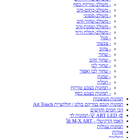
- משולב-טורקיז-כסף
- משולב-כתום-זהב
- משולב-ססגוני
- משולב-שחור-זהב
- משולב-שמנת-זהב
- משולב-תכלת ורוד
- סגול
- צבעוני
- צהוב
- שחור
- שחור וזהב
- שחור לבן
- שחור לבן ואפור
- שמנת
- תכלת
- תמונות בצבע טורקיז
- תמונות בצבע כסף
תמונות מעוצבות
תמונות קנבס במרקם בולט | קולקציית Art Touch
הכי חמים וחדשים
🎨 ART LED 💡-תמונות לד
האמן הדיגיטלי - M-X ART 🚀
תמונות עגולות
אודות
המלצות