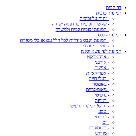
דף הבית
תמונות זכוכית
- זוגות על זכוכית
- שלשות זכוכית בהדפסה ישירה
- תמונות זכוכית לבית ולמשרד
תמונות קנבס
- תמונות קנבס בודדות לכל חלל עם או בלי מסגרת
- סטים מעוצבים
תמונות לפי נושא וסגנון
- אבסטרקט
- אורבני
- אנשים
- אפריקאיות
- בעלי חיים
- גאומטרי
- גיאומטריים
- גרפיטי
- דמויות
- חדש! תמונות גרפיטי
- טבע
- יוקרתי
- ים
- ים וחופים
- מודרני