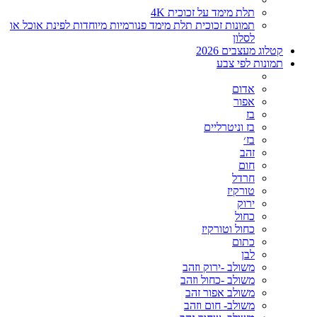
תלת מימד על זכוכית 4K
תמונות זכוכית תלת מימד פנורמיות מיוחדות לפינת אוכל או
לסלון
קטלוג מעצבים 2026
תמונות לפי צבע
אדום
אפור
בז
בז וניטרליים
בז׳
זהב
חום
חרדל
טורקיז
ירוק
כחול
כחול וטורקיז
כתום
לבן
משולב -ירוק וזהב
משולב -כחול וזהב
משולב אפור זהב
משולב- חום וזהב