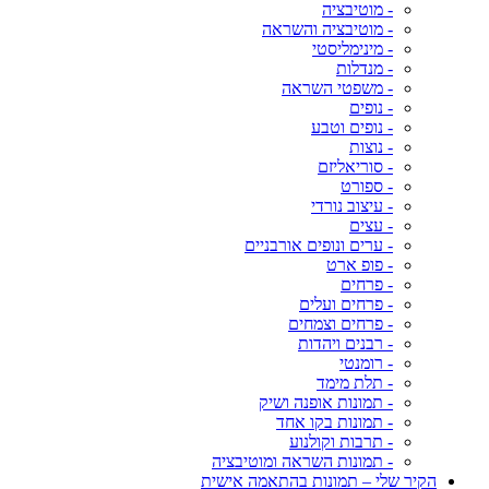
- מוטיבציה
- מוטיבציה והשראה
- מינימליסטי
- מנדלות
- משפטי השראה
- נופים
- נופים וטבע
- נוצות
- סוריאליזם
- ספורט
- עיצוב נורדי
- עצים
- ערים ונופים אורבניים
- פופ ארט
- פרחים
- פרחים ועלים
- פרחים וצמחים
- רבנים ויהדות
- רומנטי
- תלת מימד
- תמונות אופנה ושיק
- תמונות בקו אחד
- תרבות וקולנוע
- תמונות השראה ומוטיבציה
הקיר שלי – תמונות בהתאמה אישית