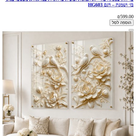
בז׳ ושמנת – דגם HG603
₪599.00
הוספה לסל