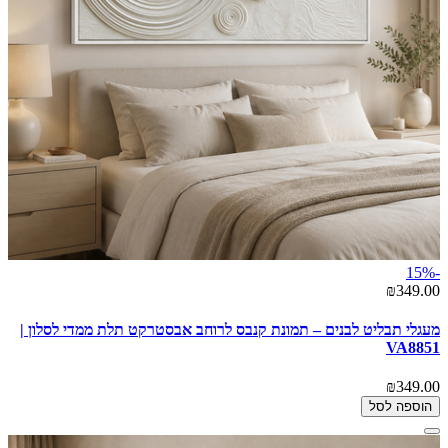
-15%
₪349.00
מעגלי תבליט לבנים – תמונת קנבס לרוחב אבסטרקט תלת ממדי לסלון |
VA8851
₪349.00
הוספה לסל