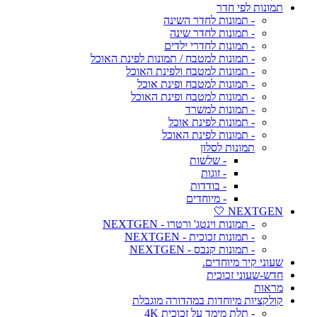
תמונות לפי חדר
- תמונות לחדר השינה
- תמונות לחדר שינה
- תמונות לחדרי ילדים
- תמונות למטבח / תמונות לפינת האוכל
- תמונות למטבח ולפינת האוכל
- תמונות למטבח ופינת אוכל
- תמונות למטבח ופינת האוכל
- תמונות למשרד
- תמונות לפינת אוכל
- תמונות לפינת האוכל
תמונות לסלון
- שלשות
- זוגות
- בודדות
- מיוחדים
NEXTGEN 🤍
- תמונות וינטג' ורטרו - NEXTGEN
- תמונות זכוכית - NEXTGEN
- תמונות קנבס - NEXTGEN
שעוני קיר מיוחדים.
חדש-שעוני זכוכית
מראות
קולקציות מיוחדות במהדורה מוגבלת
- תלת מימד על זכוכית 4K