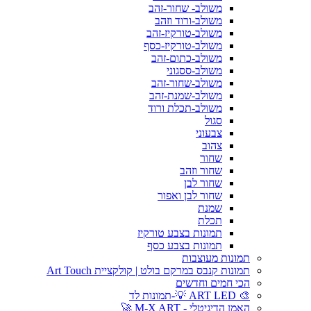
משולב- שחור-זהב
משולב-ורוד וזהב
משולב-טורקיז-זהב
משולב-טורקיז-כסף
משולב-כתום-זהב
משולב-ססגוני
משולב-שחור-זהב
משולב-שמנת-זהב
משולב-תכלת ורוד
סגול
צבעוני
צהוב
שחור
שחור וזהב
שחור לבן
שחור לבן ואפור
שמנת
תכלת
תמונות בצבע טורקיז
תמונות בצבע כסף
תמונות מעוצבות
תמונות קנבס במרקם בולט | קולקציית Art Touch
הכי חמים וחדשים
🎨 ART LED 💡-תמונות לד
האמן הדיגיטלי - M-X ART 🚀