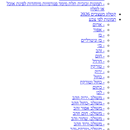
- תמונות זכוכית תלת מימד פנורמיות מיוחדות לפינת אוכל
או לסלון
קטלוג מעצבים 2026
תמונות לפי צבע
- אדום
- אפור
- בז
- בז וניטרליים
- בז׳
- זהב
- חום
- חרדל
- טורקיז
- ירוק
- כחול
- כחול וטורקיז
- כתום
- לבן
- משולב -ירוק וזהב
- משולב -כחול וזהב
- משולב אפור זהב
- משולב- חום וזהב
- משולב- שחור-זהב
- משולב-ורוד וזהב
- משולב-טורקיז-זהב