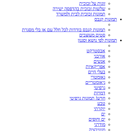
זוגות על זכוכית
שלשות זכוכית בהדפסה ישירה
תמונות זכוכית לבית ולמשרד
תמונות קנבס
תמונות קנבס בודדות לכל חלל עם או בלי מסגרת
סטים מעוצבים
תמונות לפי נושא וסגנון
אבסטרקט
אורבני
אנשים
אפריקאיות
בעלי חיים
גאומטרי
גיאומטריים
גרפיטי
דמויות
חדש! תמונות גרפיטי
טבע
יוקרתי
ים
ים וחופים
מודרני
מוטיבציה