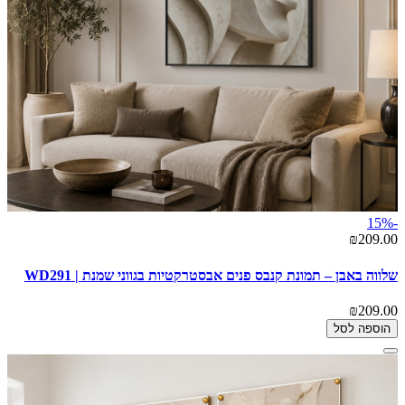
-15%
₪209.00
שלווה באבן – תמונת קנבס פנים אבסטרקטיות בגווני שמנת | WD291
₪209.00
הוספה לסל