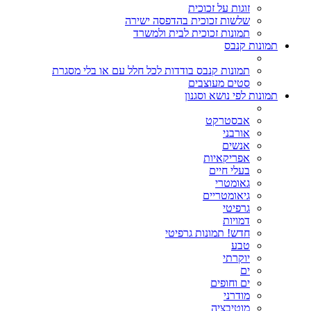
זוגות על זכוכית
שלשות זכוכית בהדפסה ישירה
תמונות זכוכית לבית ולמשרד
תמונות קנבס
תמונות קנבס בודדות לכל חלל עם או בלי מסגרת
סטים מעוצבים
תמונות לפי נושא וסגנון
אבסטרקט
אורבני
אנשים
אפריקאיות
בעלי חיים
גאומטרי
גיאומטריים
גרפיטי
דמויות
חדש! תמונות גרפיטי
טבע
יוקרתי
ים
ים וחופים
מודרני
מוטיבציה