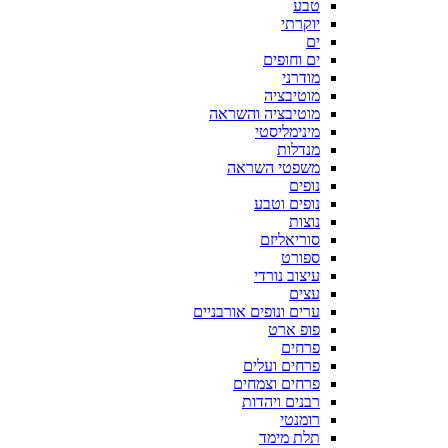
טבע
יוקרתי
ים
ים וחופים
מודרני
מוטיבציה
מוטיבציה והשראה
מינימליסטי
מנדלות
משפטי השראה
נופים
נופים וטבע
נוצות
סוריאליזם
ספורט
עיצוב נורדי
עצים
ערים ונופים אורבניים
פופ ארט
פרחים
פרחים ועלים
פרחים וצמחים
רבנים ויהדות
רומנטי
תלת מימד