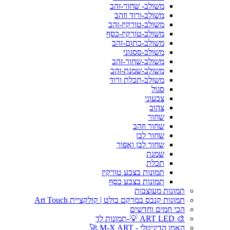
משולב- שחור-זהב
משולב-ורוד וזהב
משולב-טורקיז-זהב
משולב-טורקיז-כסף
משולב-כתום-זהב
משולב-ססגוני
משולב-שחור-זהב
משולב-שמנת-זהב
משולב-תכלת ורוד
סגול
צבעוני
צהוב
שחור
שחור וזהב
שחור לבן
שחור לבן ואפור
שמנת
תכלת
תמונות בצבע טורקיז
תמונות בצבע כסף
תמונות מעוצבות
תמונות קנבס במרקם בולט | קולקציית Art Touch
הכי חמים וחדשים
🎨 ART LED 💡-תמונות לד
האמן הדיגיטלי - M-X ART 🚀