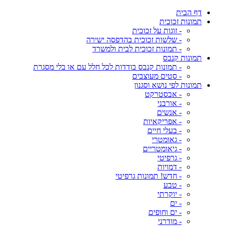
דף הבית
תמונות זכוכית
- זוגות על זכוכית
- שלשות זכוכית בהדפסה ישירה
- תמונות זכוכית לבית ולמשרד
תמונות קנבס
- תמונות קנבס בודדות לכל חלל עם או בלי מסגרת
- סטים מעוצבים
תמונות לפי נושא וסגנון
- אבסטרקט
- אורבני
- אנשים
- אפריקאיות
- בעלי חיים
- גאומטרי
- גיאומטריים
- גרפיטי
- דמויות
- חדש! תמונות גרפיטי
- טבע
- יוקרתי
- ים
- ים וחופים
- מודרני