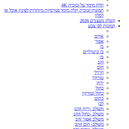
תלת מימד על זכוכית 4K
תמונות זכוכית תלת מימד פנורמיות מיוחדות לפינת אוכל או
לסלון
קטלוג מעצבים 2026
תמונות לפי צבע
אדום
אפור
בז
בז וניטרליים
בז׳
זהב
חום
חרדל
טורקיז
ירוק
כחול
כחול וטורקיז
כתום
לבן
משולב -ירוק וזהב
משולב -כחול וזהב
משולב אפור זהב
משולב- חום וזהב