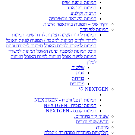
תמונות אופנה ושיק
תמונות בקו אחד
תרבות וקולנוע
תמונות השראה ומוטיבציה
הקיר שלי – תמונות בהתאמה אישית
תמונות לפי חדר
תמונות לחדר השינה
תמונות לחדר שינה
תמונות
לחדרי ילדים
תמונות למטבח / תמונות לפינת האוכל
תמונות למטבח ולפינת האוכל
תמונות למטבח ופינת
אוכל
תמונות למטבח ופינת האוכל
תמונות למשרד
תמונות לפינת אוכל
תמונות לפינת האוכל
תמונות
לסלון
שלשות
זוגות
בודדות
מיוחדים
NEXTGEN 🤍
תמונות וינטג' ורטרו - NEXTGEN
תמונות זכוכית - NEXTGEN
תמונות קנבס - NEXTGEN
שעוני קיר מיוחדים.
חדש-שעוני זכוכית
מראות
קולקציות מיוחדות במהדורה מוגבלת