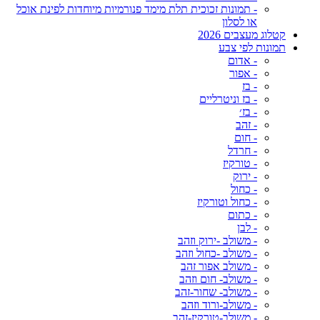
- תמונות זכוכית תלת מימד פנורמיות מיוחדות לפינת אוכל
או לסלון
קטלוג מעצבים 2026
תמונות לפי צבע
- אדום
- אפור
- בז
- בז וניטרליים
- בז׳
- זהב
- חום
- חרדל
- טורקיז
- ירוק
- כחול
- כחול וטורקיז
- כתום
- לבן
- משולב -ירוק וזהב
- משולב -כחול וזהב
- משולב אפור זהב
- משולב- חום וזהב
- משולב- שחור-זהב
- משולב-ורוד וזהב
- משולב-טורקיז-זהב