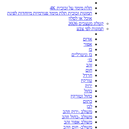
תלת מימד על זכוכית 4K
תמונות זכוכית תלת מימד פנורמיות מיוחדות לפינת
אוכל או לסלון
קטלוג מעצבים 2026
תמונות לפי צבע
אדום
אפור
בז
בז וניטרליים
בז׳
זהב
חום
חרדל
טורקיז
ירוק
כחול
כחול וטורקיז
כתום
לבן
משולב -ירוק וזהב
משולב -כחול וזהב
משולב אפור זהב
משולב- חום וזהב