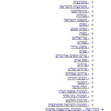
- מוטיבציה
- מוטיבציה והשראה
- מינימליסטי
- מנדלות
- משפטי השראה
- נופים
- נופים וטבע
- נוצות
- סוריאליזם
- ספורט
- עיצוב נורדי
- עצים
- ערים ונופים אורבניים
- פופ ארט
- פרחים
- פרחים ועלים
- פרחים וצמחים
- רבנים ויהדות
- רומנטי
- תלת מימד
- תמונות אופנה ושיק
- תמונות בקו אחד
- תרבות וקולנוע
- תמונות השראה ומוטיבציה
הקיר שלי – תמונות בהתאמה אישית