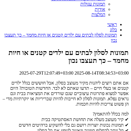
תמונות עגולות
אודות
המלצות
ראשי
בלוג
תמונות לסלון לבתים עם ילדים קטנים או חיות מחמד – כך תעצבו
נכון
תמונות לסלון לבתים עם ילדים קטנים או חיות
מחמד – כך תעצבו נכון
2025-07-29T12:07:49+03:00
2025-08-14T08:34:53+03:00
אם אתם רוצים ליהנות מקיר מעוצב בסלון, אבל חוששים בגלל ילדים
קטנים או בעלי חיים – תדעו שאתם לא לבד. החדשות הטובות? היום
אפשר למצוא פתרונות עיצוביים שגם שורדים את המציאות בבית וגם
נראים נפלא. תמונות לסלון לא חייבות להיות שבריריות או יוקרתיות מדי –
הן פשוט צריכות להיות חכמות.
למה בכלל להתאמץ?
✔ קיר מעוצב מעלה את תחושת האסתטיקה בבית
✔ תמונות נכונות יוצרות רושם גם בלי להשקיע ברהיטים חדשים
✔ קל יותר להחליף תמונה מאשר לשפץ את כל הסלון