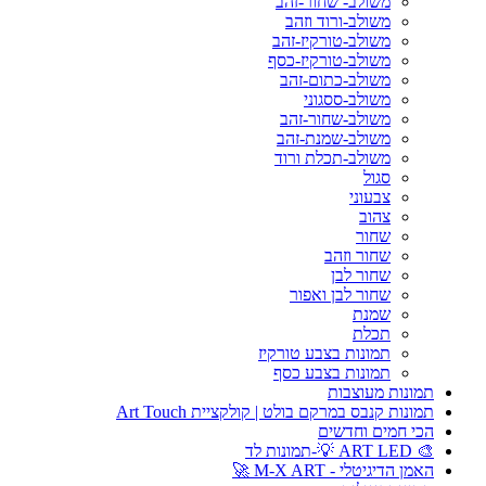
משולב- שחור-זהב
משולב-ורוד וזהב
משולב-טורקיז-זהב
משולב-טורקיז-כסף
משולב-כתום-זהב
משולב-ססגוני
משולב-שחור-זהב
משולב-שמנת-זהב
משולב-תכלת ורוד
סגול
צבעוני
צהוב
שחור
שחור וזהב
שחור לבן
שחור לבן ואפור
שמנת
תכלת
תמונות בצבע טורקיז
תמונות בצבע כסף
תמונות מעוצבות
תמונות קנבס במרקם בולט | קולקציית Art Touch
הכי חמים וחדשים
🎨 ART LED 💡-תמונות לד
האמן הדיגיטלי - M-X ART 🚀