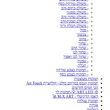
- משולב-טורקיז-כסף
- משולב-כתום-זהב
- משולב-ססגוני
- משולב-שחור-זהב
- משולב-שמנת-זהב
- משולב-תכלת ורוד
- סגול
- צבעוני
- צהוב
- שחור
- שחור וזהב
- שחור לבן
- שחור לבן ואפור
- שמנת
- תכלת
- תמונות בצבע טורקיז
- תמונות בצבע כסף
תמונות מעוצבות
תמונות קנבס במרקם בולט | קולקציית Art Touch
הכי חמים וחדשים
🎨 ART LED 💡-תמונות לד
האמן הדיגיטלי - M-X ART 🚀
תמונות עגולות
אודות
המלצות