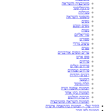
מוטיבציה והשראה
מינימליסטי
מנדלות
משפטי השראה
נופים
נופים וטבע
נוצות
סוריאליזם
ספורט
עיצוב נורדי
עצים
ערים ונופים אורבניים
פופ ארט
פרחים
פרחים ועלים
פרחים וצמחים
רבנים ויהדות
רומנטי
תלת מימד
תמונות אופנה ושיק
תמונות בקו אחד
תרבות וקולנוע
תמונות השראה ומוטיבציה
הקיר שלי – תמונות בהתאמה אישית
תמונות לפי חדר