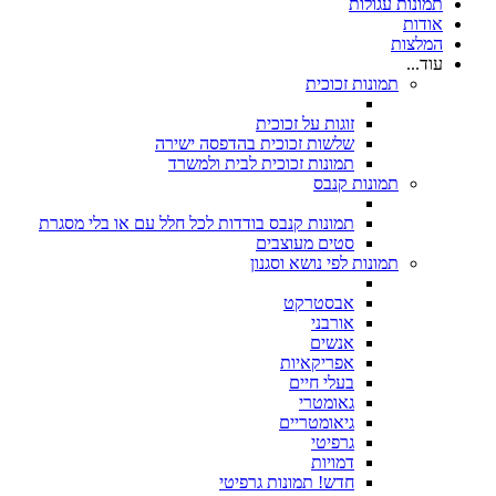
תמונות עגולות
אודות
המלצות
עוד...
תמונות זכוכית
זוגות על זכוכית
שלשות זכוכית בהדפסה ישירה
תמונות זכוכית לבית ולמשרד
תמונות קנבס
תמונות קנבס בודדות לכל חלל עם או בלי מסגרת
סטים מעוצבים
תמונות לפי נושא וסגנון
אבסטרקט
אורבני
אנשים
אפריקאיות
בעלי חיים
גאומטרי
גיאומטריים
גרפיטי
דמויות
חדש! תמונות גרפיטי