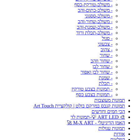
- משולב-טורקיז-כסף
- משולב-כתום-זהב
- משולב-ססגוני
- משולב-שחור-זהב
- משולב-שמנת-זהב
- משולב-תכלת ורוד
- סגול
- צבעוני
- צהוב
- שחור
- שחור וזהב
- שחור לבן
- שחור לבן ואפור
- שמנת
- תכלת
- תמונות בצבע טורקיז
- תמונות בצבע כסף
תמונות מעוצבות
תמונות קנבס במרקם בולט | קולקציית Art Touch
הכי חמים וחדשים
🎨 ART LED 💡-תמונות לד
האמן הדיגיטלי - M-X ART 🚀
תמונות עגולות
אודות
המלצות