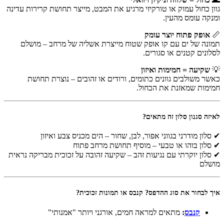
גוון כחול עמוק או טורקיזי מרגיע את המבט, מייצר תחושת קרירות עדינה
ומנקה עומס מהעין.
📏
אופק פתוח יוצר עומק
תמונה של ים עם קו אופק שטוח מייצרת אשליה של מרחב – מושלם
לסלונים קטנים או סגורים.
💡
שקיעה = חמימות ואיזון
כאשר משולבים גוונים כתומים, ורודים או זהובים – נוצרת תחושת
חמימות שמאזנת את הכחול.
לאיזה סגנון סלון זה מתאים?
✔ סלון מודרני בגווני אפור, לבן, שחור – הים מכניס צבע ואיזון
✔ סלון בוהו או טבעי – מוסיף תחושת מרחב פתוח
✔ סלון יוקרתי עם נגיעות זהב – שקיעה זהובה על זכוכית מבריקה נראית
מושלם
איך לבחור את סוג ההדפס? קנבס או תמונות זכוכית?
קנבס
:
מתאים למראה חמים, אורגני ויותר "אמנותי"