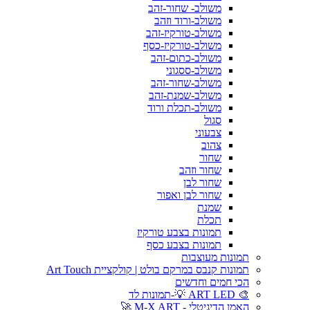
משולב- שחור-זהב
משולב-ורוד וזהב
משולב-טורקיז-זהב
משולב-טורקיז-כסף
משולב-כתום-זהב
משולב-ססגוני
משולב-שחור-זהב
משולב-שמנת-זהב
משולב-תכלת ורוד
סגול
צבעוני
צהוב
שחור
שחור וזהב
שחור לבן
שחור לבן ואפור
שמנת
תכלת
תמונות בצבע טורקיז
תמונות בצבע כסף
תמונות מעוצבות
תמונות קנבס במרקם בולט | קולקציית Art Touch
הכי חמים וחדשים
🎨 ART LED 💡-תמונות לד
האמן הדיגיטלי - M-X ART 🚀