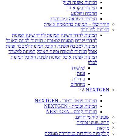
תמונות אופנה ושיק
תמונות בקו אחד
תרבות וקולנוע
תמונות השראה ומוטיבציה
הקיר שלי – תמונות בהתאמה אישית
תמונות לפי חדר
תמונות לחדר השינה
תמונות לחדר שינה
תמונות
לחדרי ילדים
תמונות למטבח / תמונות לפינת האוכל
תמונות למטבח ולפינת האוכל
תמונות למטבח ופינת
אוכל
תמונות למטבח ופינת האוכל
תמונות למשרד
תמונות לפינת אוכל
תמונות לפינת האוכל
תמונות
לסלון
שלשות
זוגות
בודדות
מיוחדים
NEXTGEN 🤍
תמונות וינטג' ורטרו - NEXTGEN
תמונות זכוכית - NEXTGEN
תמונות קנבס - NEXTGEN
שעוני קיר מיוחדים.
חדש-שעוני זכוכית
מראות
קולקציות מיוחדות במהדורה מוגבלת