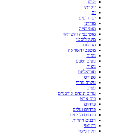
טבע
יוקרתי
ים
ים וחופים
מודרני
מוטיבציה
מוטיבציה והשראה
מינימליסטי
מנדלות
משפטי השראה
נופים
נופים וטבע
נוצות
סוריאליזם
ספורט
עיצוב נורדי
עצים
ערים ונופים אורבניים
פופ ארט
פרחים
פרחים ועלים
פרחים וצמחים
רבנים ויהדות
רומנטי
תלת מימד