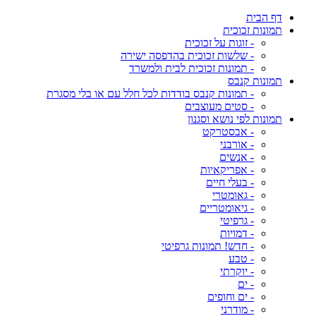
דף הבית
תמונות זכוכית
- זוגות על זכוכית
- שלשות זכוכית בהדפסה ישירה
- תמונות זכוכית לבית ולמשרד
תמונות קנבס
- תמונות קנבס בודדות לכל חלל עם או בלי מסגרת
- סטים מעוצבים
תמונות לפי נושא וסגנון
- אבסטרקט
- אורבני
- אנשים
- אפריקאיות
- בעלי חיים
- גאומטרי
- גיאומטריים
- גרפיטי
- דמויות
- חדש! תמונות גרפיטי
- טבע
- יוקרתי
- ים
- ים וחופים
- מודרני