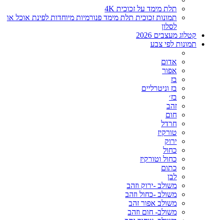
תלת מימד על זכוכית 4K
תמונות זכוכית תלת מימד פנורמיות מיוחדות לפינת אוכל או
לסלון
קטלוג מעצבים 2026
תמונות לפי צבע
אדום
אפור
בז
בז וניטרליים
בז׳
זהב
חום
חרדל
טורקיז
ירוק
כחול
כחול וטורקיז
כתום
לבן
משולב -ירוק וזהב
משולב -כחול וזהב
משולב אפור זהב
משולב- חום וזהב