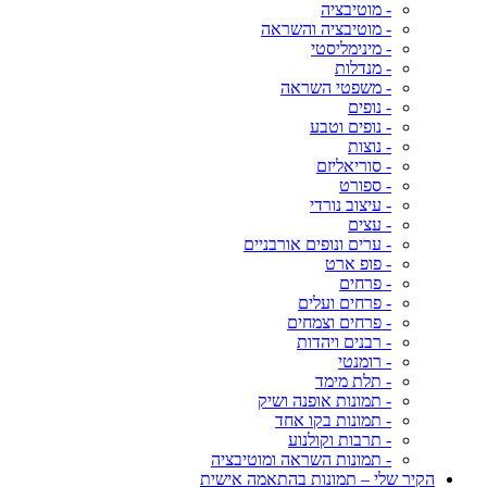
- מוטיבציה
- מוטיבציה והשראה
- מינימליסטי
- מנדלות
- משפטי השראה
- נופים
- נופים וטבע
- נוצות
- סוריאליזם
- ספורט
- עיצוב נורדי
- עצים
- ערים ונופים אורבניים
- פופ ארט
- פרחים
- פרחים ועלים
- פרחים וצמחים
- רבנים ויהדות
- רומנטי
- תלת מימד
- תמונות אופנה ושיק
- תמונות בקו אחד
- תרבות וקולנוע
- תמונות השראה ומוטיבציה
הקיר שלי – תמונות בהתאמה אישית