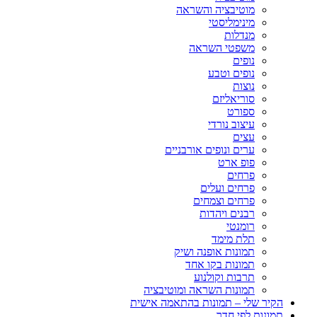
מוטיבציה והשראה
מינימליסטי
מנדלות
משפטי השראה
נופים
נופים וטבע
נוצות
סוריאליזם
ספורט
עיצוב נורדי
עצים
ערים ונופים אורבניים
פופ ארט
פרחים
פרחים ועלים
פרחים וצמחים
רבנים ויהדות
רומנטי
תלת מימד
תמונות אופנה ושיק
תמונות בקו אחד
תרבות וקולנוע
תמונות השראה ומוטיבציה
הקיר שלי – תמונות בהתאמה אישית
תמונות לפי חדר