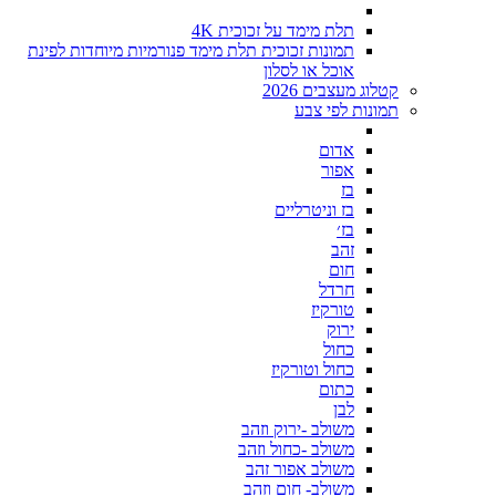
תלת מימד על זכוכית 4K
תמונות זכוכית תלת מימד פנורמיות מיוחדות לפינת
אוכל או לסלון
קטלוג מעצבים 2026
תמונות לפי צבע
אדום
אפור
בז
בז וניטרליים
בז׳
זהב
חום
חרדל
טורקיז
ירוק
כחול
כחול וטורקיז
כתום
לבן
משולב -ירוק וזהב
משולב -כחול וזהב
משולב אפור זהב
משולב- חום וזהב