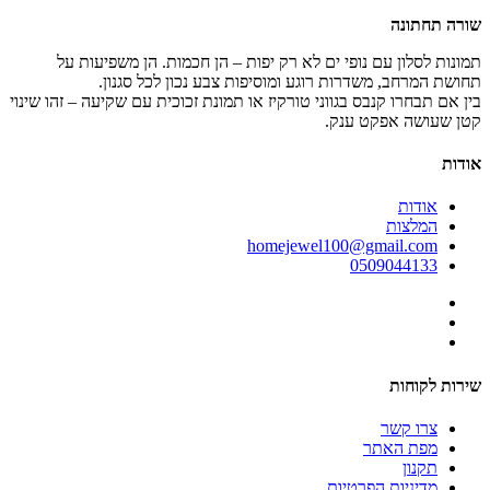
שורה תחתונה
תמונות לסלון עם נופי ים לא רק יפות – הן חכמות. הן משפיעות על
תחושת המרחב, משדרות רוגע ומוסיפות צבע נכון לכל סגנון.
בין אם תבחרו קנבס בגווני טורקיז או תמונת זכוכית עם שקיעה – זהו שינוי
קטן שעושה אפקט ענק.
אודות
אודות
המלצות
homejewel100@gmail.com
0509044133
שירות לקוחות
צרו קשר
מפת האתר
תקנון
מדיניות הפרטיות