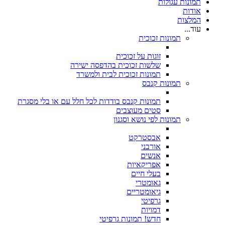
תמונות עגולות
אודות
המלצות
עוד...
תמונות זכוכית
זוגות על זכוכית
שלשות זכוכית בהדפסה ישירה
תמונות זכוכית לבית ולמשרד
תמונות קנבס
תמונות קנבס בודדות לכל חלל עם או בלי מסגרת
סטים מעוצבים
תמונות לפי נושא וסגנון
אבסטרקט
אורבני
אנשים
אפריקאיות
בעלי חיים
גאומטרי
גיאומטריים
גרפיטי
דמויות
חדש! תמונות גרפיטי