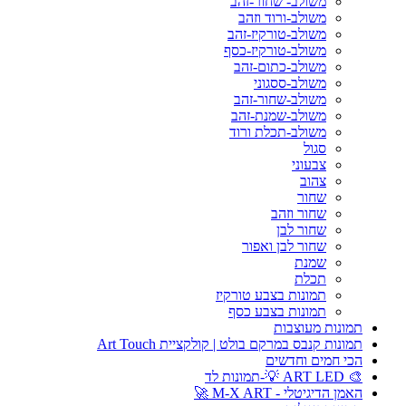
משולב- שחור-זהב
משולב-ורוד וזהב
משולב-טורקיז-זהב
משולב-טורקיז-כסף
משולב-כתום-זהב
משולב-ססגוני
משולב-שחור-זהב
משולב-שמנת-זהב
משולב-תכלת ורוד
סגול
צבעוני
צהוב
שחור
שחור וזהב
שחור לבן
שחור לבן ואפור
שמנת
תכלת
תמונות בצבע טורקיז
תמונות בצבע כסף
תמונות מעוצבות
תמונות קנבס במרקם בולט | קולקציית Art Touch
הכי חמים וחדשים
🎨 ART LED 💡-תמונות לד
האמן הדיגיטלי - M-X ART 🚀