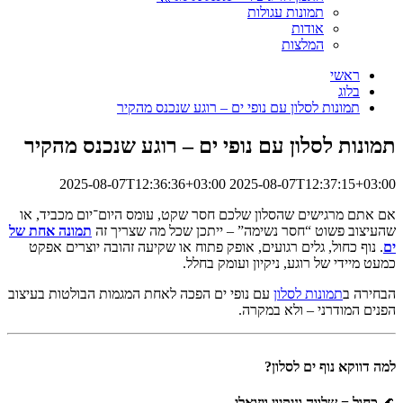
תמונות עגולות
אודות
המלצות
ראשי
בלוג
תמונות לסלון עם נופי ים – רוגע שנכנס מהקיר
תמונות לסלון עם נופי ים – רוגע שנכנס מהקיר
2025-08-07T12:36:36+03:00
2025-08-07T12:37:15+03:00
אם אתם מרגישים שהסלון שלכם חסר שקט, עומס היום־יום מכביד, או
שהעיצוב פשוט “חסר נשימה” – ייתכן שכל מה שצריך זה
תמונה אחת של
ים
. נוף כחול, גלים רגועים, אופק פתוח או שקיעה זהובה יוצרים אפקט
כמעט מיידי של רוגע, ניקיון ועומק בחלל.
הבחירה ב
תמונות לסלון
עם נופי ים הפכה לאחת המגמות הבולטות בעיצוב
הפנים המודרני – ולא במקרה.
למה דווקא נוף ים לסלון?
🌊
כחול = שלווה וניקיון ויזואלי