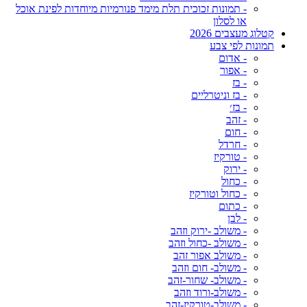
- תמונות זכוכית תלת מימד פנורמיות מיוחדות לפינת אוכל
או לסלון
קטלוג מעצבים 2026
תמונות לפי צבע
- אדום
- אפור
- בז
- בז וניטרליים
- בז׳
- זהב
- חום
- חרדל
- טורקיז
- ירוק
- כחול
- כחול וטורקיז
- כתום
- לבן
- משולב -ירוק וזהב
- משולב -כחול וזהב
- משולב אפור זהב
- משולב- חום וזהב
- משולב- שחור-זהב
- משולב-ורוד וזהב
- משולב-טורקיז-זהב