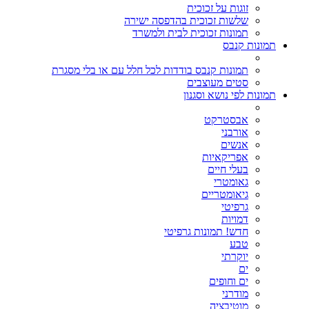
זוגות על זכוכית
שלשות זכוכית בהדפסה ישירה
תמונות זכוכית לבית ולמשרד
תמונות קנבס
תמונות קנבס בודדות לכל חלל עם או בלי מסגרת
סטים מעוצבים
תמונות לפי נושא וסגנון
אבסטרקט
אורבני
אנשים
אפריקאיות
בעלי חיים
גאומטרי
גיאומטריים
גרפיטי
דמויות
חדש! תמונות גרפיטי
טבע
יוקרתי
ים
ים וחופים
מודרני
מוטיבציה