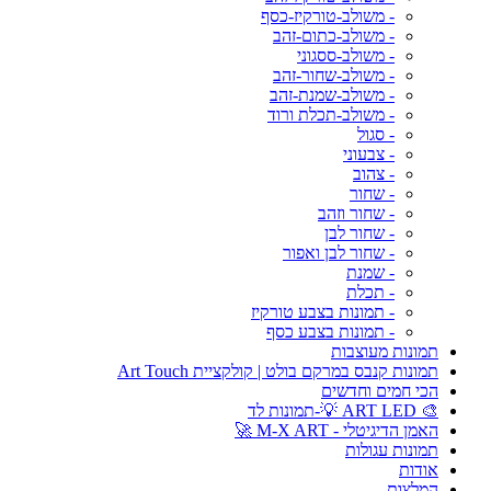
- משולב-טורקיז-כסף
- משולב-כתום-זהב
- משולב-ססגוני
- משולב-שחור-זהב
- משולב-שמנת-זהב
- משולב-תכלת ורוד
- סגול
- צבעוני
- צהוב
- שחור
- שחור וזהב
- שחור לבן
- שחור לבן ואפור
- שמנת
- תכלת
- תמונות בצבע טורקיז
- תמונות בצבע כסף
תמונות מעוצבות
תמונות קנבס במרקם בולט | קולקציית Art Touch
הכי חמים וחדשים
🎨 ART LED 💡-תמונות לד
האמן הדיגיטלי - M-X ART 🚀
תמונות עגולות
אודות
המלצות