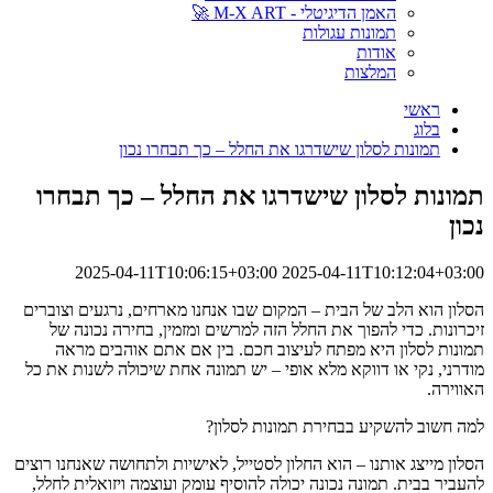
האמן הדיגיטלי - M-X ART 🚀
תמונות עגולות
אודות
המלצות
ראשי
בלוג
תמונות לסלון שישדרגו את החלל – כך תבחרו נכון
תמונות לסלון שישדרגו את החלל – כך תבחרו
נכון
2025-04-11T10:06:15+03:00
2025-04-11T10:12:04+03:00
הסלון הוא הלב של הבית – המקום שבו אנחנו מארחים, נרגעים וצוברים
זיכרונות. כדי להפוך את החלל הזה למרשים ומזמין, בחירה נכונה של
תמונות לסלון היא מפתח לעיצוב חכם. בין אם אתם אוהבים מראה
מודרני, נקי או דווקא מלא אופי – יש תמונה אחת שיכולה לשנות את כל
האווירה.
למה חשוב להשקיע בבחירת תמונות לסלון?
הסלון מייצג אותנו – הוא החלון לסטייל, לאישיות ולתחושה שאנחנו רוצים
להעביר בבית. תמונה נכונה יכולה להוסיף עומק ועוצמה ויזואלית לחלל,