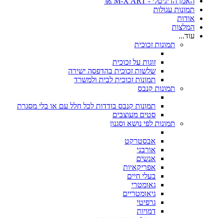
האמן הדיגיטלי - M-X ART 🚀
תמונות עגולות
אודות
המלצות
עוד...
תמונות זכוכית
זוגות על זכוכית
שלשות זכוכית בהדפסה ישירה
תמונות זכוכית לבית ולמשרד
תמונות קנבס
תמונות קנבס בודדות לכל חלל עם או בלי מסגרת
סטים מעוצבים
תמונות לפי נושא וסגנון
אבסטרקט
אורבני
אנשים
אפריקאיות
בעלי חיים
גאומטרי
גיאומטריים
גרפיטי
דמויות