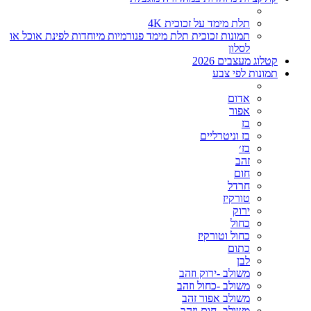
תלת מימד על זכוכית 4K
תמונות זכוכית תלת מימד פנורמיות מיוחדות לפינת אוכל או
לסלון
קטלוג מעצבים 2026
תמונות לפי צבע
אדום
אפור
בז
בז וניטרליים
בז׳
זהב
חום
חרדל
טורקיז
ירוק
כחול
כחול וטורקיז
כתום
לבן
משולב -ירוק וזהב
משולב -כחול וזהב
משולב אפור זהב
משולב- חום וזהב