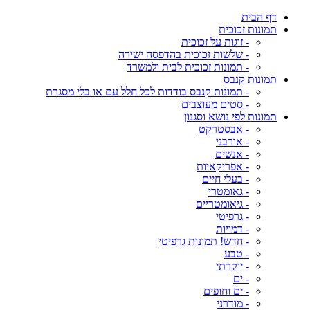
דף הבית
תמונות זכוכית
- זוגות על זכוכית
- שלשות זכוכית בהדפסה ישירה
- תמונות זכוכית לבית ולמשרד
תמונות קנבס
- תמונות קנבס בודדות לכל חלל עם או בלי מסגרת
- סטים מעוצבים
תמונות לפי נושא וסגנון
- אבסטרקט
- אורבני
- אנשים
- אפריקאיות
- בעלי חיים
- גאומטרי
- גיאומטריים
- גרפיטי
- דמויות
- חדש! תמונות גרפיטי
- טבע
- יוקרתי
- ים
- ים וחופים
- מודרני