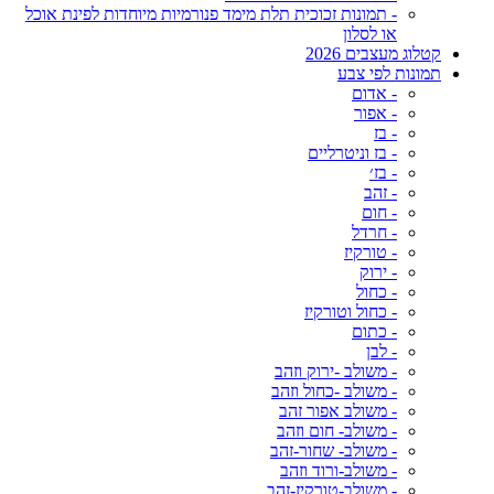
- תמונות זכוכית תלת מימד פנורמיות מיוחדות לפינת אוכל
או לסלון
קטלוג מעצבים 2026
תמונות לפי צבע
- אדום
- אפור
- בז
- בז וניטרליים
- בז׳
- זהב
- חום
- חרדל
- טורקיז
- ירוק
- כחול
- כחול וטורקיז
- כתום
- לבן
- משולב -ירוק וזהב
- משולב -כחול וזהב
- משולב אפור זהב
- משולב- חום וזהב
- משולב- שחור-זהב
- משולב-ורוד וזהב
- משולב-טורקיז-זהב