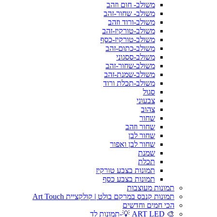
משולב- חום וזהב
משולב- שחור-זהב
משולב-ורוד וזהב
משולב-טורקיז-זהב
משולב-טורקיז-כסף
משולב-כתום-זהב
משולב-ססגוני
משולב-שחור-זהב
משולב-שמנת-זהב
משולב-תכלת ורוד
סגול
צבעוני
צהוב
שחור
שחור וזהב
שחור לבן
שחור לבן ואפור
שמנת
תכלת
תמונות בצבע טורקיז
תמונות בצבע כסף
תמונות מעוצבות
תמונות קנבס במרקם בולט | קולקציית Art Touch
הכי חמים וחדשים
🎨 ART LED 💡-תמונות לד