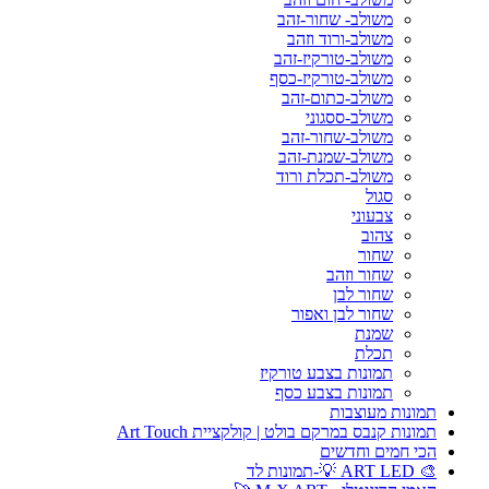
משולב- שחור-זהב
משולב-ורוד וזהב
משולב-טורקיז-זהב
משולב-טורקיז-כסף
משולב-כתום-זהב
משולב-ססגוני
משולב-שחור-זהב
משולב-שמנת-זהב
משולב-תכלת ורוד
סגול
צבעוני
צהוב
שחור
שחור וזהב
שחור לבן
שחור לבן ואפור
שמנת
תכלת
תמונות בצבע טורקיז
תמונות בצבע כסף
תמונות מעוצבות
תמונות קנבס במרקם בולט | קולקציית Art Touch
הכי חמים וחדשים
🎨 ART LED 💡-תמונות לד