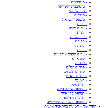
- מוטיבציה
- מוטיבציה והשראה
- מינימליסטי
- מנדלות
- משפטי השראה
- נופים
- נופים וטבע
- נוצות
- סוריאליזם
- ספורט
- עיצוב נורדי
- עצים
- ערים ונופים אורבניים
- פופ ארט
- פרחים
- פרחים ועלים
- פרחים וצמחים
- רבנים ויהדות
- רומנטי
- תלת מימד
- תמונות אופנה ושיק
- תמונות בקו אחד
- תרבות וקולנוע
- תמונות השראה ומוטיבציה
הקיר שלי – תמונות בהתאמה אישית