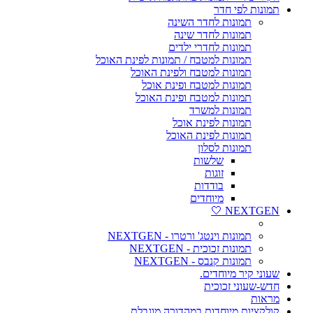
תמונות לפי חדר
תמונות לחדר השינה
תמונות לחדר שינה
תמונות לחדרי ילדים
תמונות למטבח / תמונות לפינת האוכל
תמונות למטבח ולפינת האוכל
תמונות למטבח ופינת אוכל
תמונות למטבח ופינת האוכל
תמונות למשרד
תמונות לפינת אוכל
תמונות לפינת האוכל
תמונות לסלון
שלשות
זוגות
בודדות
מיוחדים
NEXTGEN 🤍
תמונות וינטג' ורטרו - NEXTGEN
תמונות זכוכית - NEXTGEN
תמונות קנבס - NEXTGEN
שעוני קיר מיוחדים.
חדש-שעוני זכוכית
מראות
קולקציות מיוחדות במהדורה מוגבלת