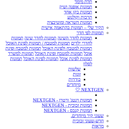
תלת מימד
תמונות אופנה ושיק
תמונות בקו אחד
תרבות וקולנוע
תמונות השראה ומוטיבציה
הקיר שלי – תמונות בהתאמה אישית
תמונות לפי חדר
תמונות לחדר השינה
תמונות לחדר שינה
תמונות
לחדרי ילדים
תמונות למטבח / תמונות לפינת האוכל
תמונות למטבח ולפינת האוכל
תמונות למטבח ופינת
אוכל
תמונות למטבח ופינת האוכל
תמונות למשרד
תמונות לפינת אוכל
תמונות לפינת האוכל
תמונות
לסלון
שלשות
זוגות
בודדות
מיוחדים
NEXTGEN 🤍
תמונות וינטג' ורטרו - NEXTGEN
תמונות זכוכית - NEXTGEN
תמונות קנבס - NEXTGEN
שעוני קיר מיוחדים.
חדש-שעוני זכוכית
מראות