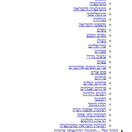
מוטיבציה
מוטיבציה והשראה
מינימליסטי
מנדלות
משפטי השראה
נופים
נופים וטבע
נוצות
סוריאליזם
ספורט
עיצוב נורדי
עצים
ערים ונופים אורבניים
פופ ארט
פרחים
פרחים ועלים
פרחים וצמחים
רבנים ויהדות
רומנטי
תלת מימד
תמונות אופנה ושיק
תמונות בקו אחד
תרבות וקולנוע
תמונות השראה ומוטיבציה
הקיר שלי – תמונות בהתאמה אישית