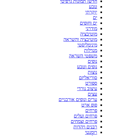
חדש! תמונות גרפיטי
טבע
יוקרתי
ים
ים וחופים
מודרני
מוטיבציה
מוטיבציה והשראה
מינימליסטי
מנדלות
משפטי השראה
נופים
נופים וטבע
נוצות
סוריאליזם
ספורט
עיצוב נורדי
עצים
ערים ונופים אורבניים
פופ ארט
פרחים
פרחים ועלים
פרחים וצמחים
רבנים ויהדות
רומנטי