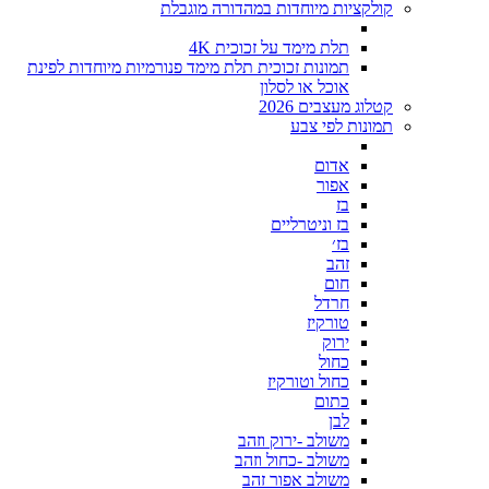
קולקציות מיוחדות במהדורה מוגבלת
תלת מימד על זכוכית 4K
תמונות זכוכית תלת מימד פנורמיות מיוחדות לפינת
אוכל או לסלון
קטלוג מעצבים 2026
תמונות לפי צבע
אדום
אפור
בז
בז וניטרליים
בז׳
זהב
חום
חרדל
טורקיז
ירוק
כחול
כחול וטורקיז
כתום
לבן
משולב -ירוק וזהב
משולב -כחול וזהב
משולב אפור זהב