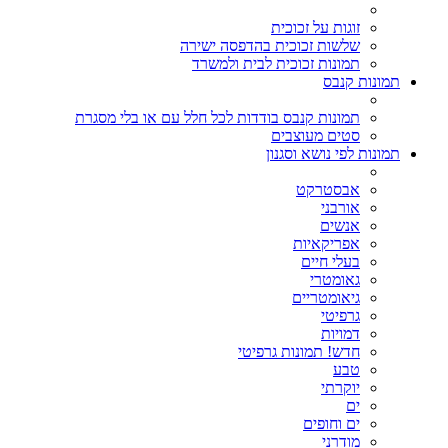
זוגות על זכוכית
שלשות זכוכית בהדפסה ישירה
תמונות זכוכית לבית ולמשרד
תמונות קנבס
תמונות קנבס בודדות לכל חלל עם או בלי מסגרת
סטים מעוצבים
תמונות לפי נושא וסגנון
אבסטרקט
אורבני
אנשים
אפריקאיות
בעלי חיים
גאומטרי
גיאומטריים
גרפיטי
דמויות
חדש! תמונות גרפיטי
טבע
יוקרתי
ים
ים וחופים
מודרני