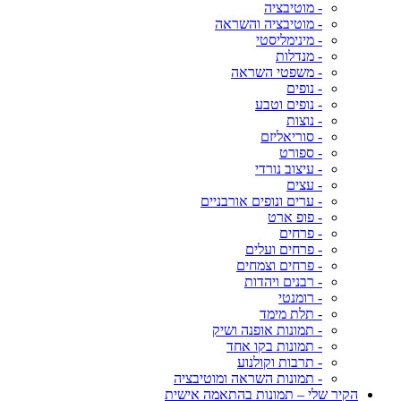
- מוטיבציה
- מוטיבציה והשראה
- מינימליסטי
- מנדלות
- משפטי השראה
- נופים
- נופים וטבע
- נוצות
- סוריאליזם
- ספורט
- עיצוב נורדי
- עצים
- ערים ונופים אורבניים
- פופ ארט
- פרחים
- פרחים ועלים
- פרחים וצמחים
- רבנים ויהדות
- רומנטי
- תלת מימד
- תמונות אופנה ושיק
- תמונות בקו אחד
- תרבות וקולנוע
- תמונות השראה ומוטיבציה
הקיר שלי – תמונות בהתאמה אישית