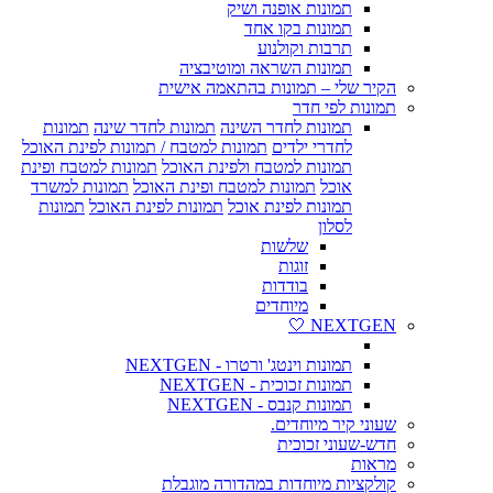
תמונות אופנה ושיק
תמונות בקו אחד
תרבות וקולנוע
תמונות השראה ומוטיבציה
הקיר שלי – תמונות בהתאמה אישית
תמונות לפי חדר
תמונות לחדר השינה
תמונות לחדר שינה
תמונות
לחדרי ילדים
תמונות למטבח / תמונות לפינת האוכל
תמונות למטבח ולפינת האוכל
תמונות למטבח ופינת
אוכל
תמונות למטבח ופינת האוכל
תמונות למשרד
תמונות לפינת אוכל
תמונות לפינת האוכל
תמונות
לסלון
שלשות
זוגות
בודדות
מיוחדים
NEXTGEN 🤍
תמונות וינטג' ורטרו - NEXTGEN
תמונות זכוכית - NEXTGEN
תמונות קנבס - NEXTGEN
שעוני קיר מיוחדים.
חדש-שעוני זכוכית
מראות
קולקציות מיוחדות במהדורה מוגבלת