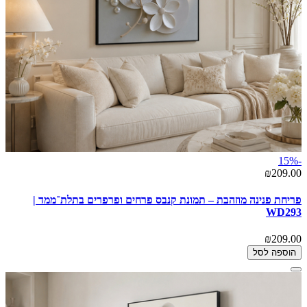
-15%
₪209.00
פריחת פנינה מוזהבת – תמונת קנבס פרחים ופרפרים בתלת־ממד |
WD293
₪209.00
הוספה לסל