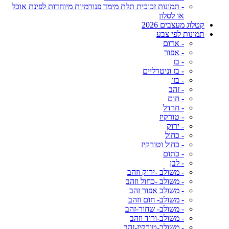
- תמונות זכוכית תלת מימד פנורמיות מיוחדות לפינת אוכל
או לסלון
קטלוג מעצבים 2026
תמונות לפי צבע
- אדום
- אפור
- בז
- בז וניטרליים
- בז׳
- זהב
- חום
- חרדל
- טורקיז
- ירוק
- כחול
- כחול וטורקיז
- כתום
- לבן
- משולב -ירוק וזהב
- משולב -כחול וזהב
- משולב אפור זהב
- משולב- חום וזהב
- משולב- שחור-זהב
- משולב-ורוד וזהב
- משולב-טורקיז-זהב