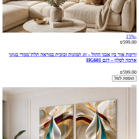
-15%
₪599.00
זרימת אור בין אבני החול – זוג תמונות זכוכית במראה תלת־ממדי בגווני
אדמה לסלון – דגם HG601
₪599.00
הוספה לסל