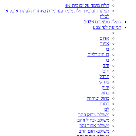
תלת מימד על זכוכית 4K
תמונות זכוכית תלת מימד פנורמיות מיוחדות לפינת אוכל או
לסלון
קטלוג מעצבים 2026
תמונות לפי צבע
אדום
אפור
בז
בז וניטרליים
בז׳
זהב
חום
חרדל
טורקיז
ירוק
כחול
כחול וטורקיז
כתום
לבן
משולב -ירוק וזהב
משולב -כחול וזהב
משולב אפור זהב
משולב- חום וזהב