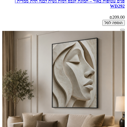
פנים עטופות באור – תמונת קנבס דמות נשית לבנה תלת־ממדית |
WD292
₪209.00
הוספה לסל