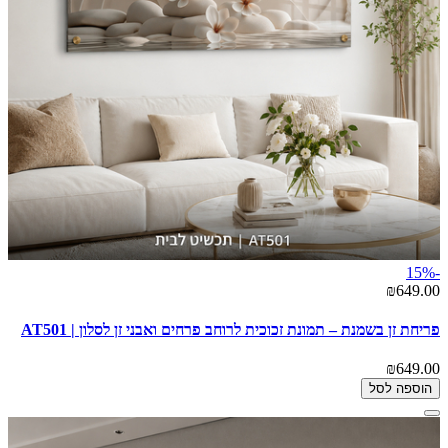
-15%
₪649.00
פריחת זן בשמנת – תמונת זכוכית לרוחב פרחים ואבני זן לסלון | AT501
₪649.00
הוספה לסל