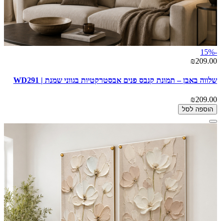
-15%
₪209.00
שלווה באבן – תמונת קנבס פנים אבסטרקטיות בגווני שמנת | WD291
₪209.00
הוספה לסל