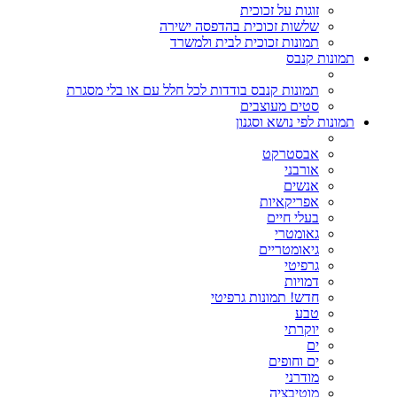
זוגות על זכוכית
שלשות זכוכית בהדפסה ישירה
תמונות זכוכית לבית ולמשרד
תמונות קנבס
תמונות קנבס בודדות לכל חלל עם או בלי מסגרת
סטים מעוצבים
תמונות לפי נושא וסגנון
אבסטרקט
אורבני
אנשים
אפריקאיות
בעלי חיים
גאומטרי
גיאומטריים
גרפיטי
דמויות
חדש! תמונות גרפיטי
טבע
יוקרתי
ים
ים וחופים
מודרני
מוטיבציה