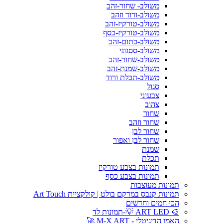
משולב- שחור-זהב
משולב-ורוד וזהב
משולב-טורקיז-זהב
משולב-טורקיז-כסף
משולב-כתום-זהב
משולב-ססגוני
משולב-שחור-זהב
משולב-שמנת-זהב
משולב-תכלת ורוד
סגול
צבעוני
צהוב
שחור
שחור וזהב
שחור לבן
שחור לבן ואפור
שמנת
תכלת
תמונות בצבע טורקיז
תמונות בצבע כסף
תמונות מעוצבות
תמונות קנבס במרקם בולט | קולקציית Art Touch
הכי חמים וחדשים
🎨 ART LED 💡-תמונות לד
האמן הדיגיטלי - M-X ART 🚀