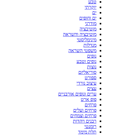
טבע
יוקרתי
ים
ים וחופים
מודרני
מוטיבציה
מוטיבציה והשראה
מינימליסטי
מנדלות
משפטי השראה
נופים
נופים וטבע
נוצות
סוריאליזם
ספורט
עיצוב נורדי
עצים
ערים ונופים אורבניים
פופ ארט
פרחים
פרחים ועלים
פרחים וצמחים
רבנים ויהדות
רומנטי
תלת מימד