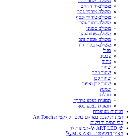
משולב- שחור-זהב
משולב-ורוד וזהב
משולב-טורקיז-זהב
משולב-טורקיז-כסף
משולב-כתום-זהב
משולב-ססגוני
משולב-שחור-זהב
משולב-שמנת-זהב
משולב-תכלת ורוד
סגול
צבעוני
צהוב
שחור
שחור וזהב
שחור לבן
שחור לבן ואפור
שמנת
תכלת
תמונות בצבע טורקיז
תמונות בצבע כסף
תמונות מעוצבות
תמונות קנבס במרקם בולט | קולקציית Art Touch
הכי חמים וחדשים
🎨 ART LED 💡-תמונות לד
האמן הדיגיטלי - M-X ART 🚀