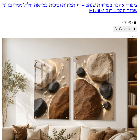
ציפורי אהבה בפריחת שנהב – זוג תמונות זכוכית במראה תלת־ממדי בגווני
שמנת וזהב – דגם HG602
₪599.00
הוספה לסל