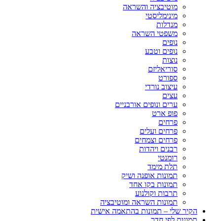
מוטיבציה והשראה
מינימליסטי
מנדלות
משפטי השראה
נופים
נופים וטבע
נוצות
סוריאליזם
ספורט
עיצוב נורדי
עצים
ערים ונופים אורבניים
פופ ארט
פרחים
פרחים ועלים
פרחים וצמחים
רבנים ויהדות
רומנטי
תלת מימד
תמונות אופנה ושיק
תמונות בקו אחד
תרבות וקולנוע
תמונות השראה ומוטיבציה
הקיר שלי – תמונות בהתאמה אישית
תמונות לפי חדר