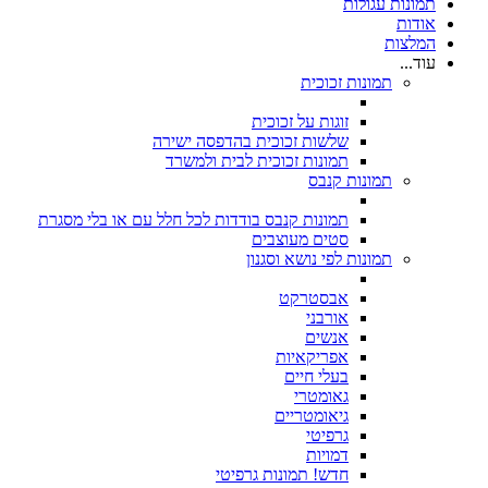
תמונות עגולות
אודות
המלצות
עוד...
תמונות זכוכית
זוגות על זכוכית
שלשות זכוכית בהדפסה ישירה
תמונות זכוכית לבית ולמשרד
תמונות קנבס
תמונות קנבס בודדות לכל חלל עם או בלי מסגרת
סטים מעוצבים
תמונות לפי נושא וסגנון
אבסטרקט
אורבני
אנשים
אפריקאיות
בעלי חיים
גאומטרי
גיאומטריים
גרפיטי
דמויות
חדש! תמונות גרפיטי