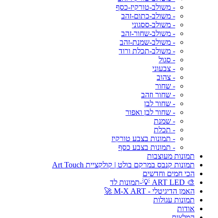
- משולב-טורקיז-כסף
- משולב-כתום-זהב
- משולב-ססגוני
- משולב-שחור-זהב
- משולב-שמנת-זהב
- משולב-תכלת ורוד
- סגול
- צבעוני
- צהוב
- שחור
- שחור וזהב
- שחור לבן
- שחור לבן ואפור
- שמנת
- תכלת
- תמונות בצבע טורקיז
- תמונות בצבע כסף
תמונות מעוצבות
תמונות קנבס במרקם בולט | קולקציית Art Touch
הכי חמים וחדשים
🎨 ART LED 💡-תמונות לד
האמן הדיגיטלי - M-X ART 🚀
תמונות עגולות
אודות
המלצות