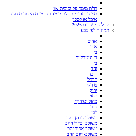
תלת מימד על זכוכית 4K
תמונות זכוכית תלת מימד פנורמיות מיוחדות לפינת
אוכל או לסלון
קטלוג מעצבים 2026
תמונות לפי צבע
אדום
אפור
בז
בז וניטרליים
בז׳
זהב
חום
חרדל
טורקיז
ירוק
כחול
כחול וטורקיז
כתום
לבן
משולב -ירוק וזהב
משולב -כחול וזהב
משולב אפור זהב
משולב- חום וזהב