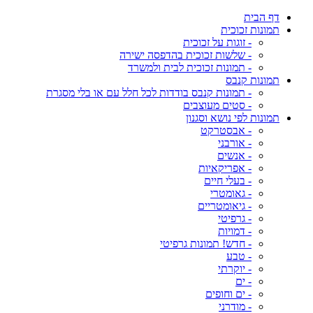
דף הבית
תמונות זכוכית
- זוגות על זכוכית
- שלשות זכוכית בהדפסה ישירה
- תמונות זכוכית לבית ולמשרד
תמונות קנבס
- תמונות קנבס בודדות לכל חלל עם או בלי מסגרת
- סטים מעוצבים
תמונות לפי נושא וסגנון
- אבסטרקט
- אורבני
- אנשים
- אפריקאיות
- בעלי חיים
- גאומטרי
- גיאומטריים
- גרפיטי
- דמויות
- חדש! תמונות גרפיטי
- טבע
- יוקרתי
- ים
- ים וחופים
- מודרני