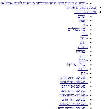
- תמונות זכוכית תלת מימד פנורמיות מיוחדות לפינת אוכל או ל
קטלוג מעצבים 2026
תמונות לפי צבע
- אדום
- אפור
- בז
- בז וניטרליים
- בז׳
- זהב
- חום
- חרדל
- טורקיז
- ירוק
- כחול
- כחול וטורקיז
- כתום
- לבן
- משולב -ירוק וזהב
- משולב -כחול וזהב
- משולב אפור זהב
- משולב- חום וזהב
- משולב- שחור-זהב
- משולב-ורוד וזהב
- משולב-טורקיז-זהב
- משולב-טורקיז-כסף