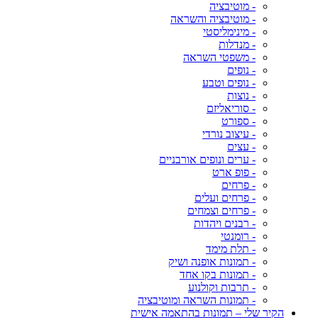
- מוטיבציה
- מוטיבציה והשראה
- מינימליסטי
- מנדלות
- משפטי השראה
- נופים
- נופים וטבע
- נוצות
- סוריאליזם
- ספורט
- עיצוב נורדי
- עצים
- ערים ונופים אורבניים
- פופ ארט
- פרחים
- פרחים ועלים
- פרחים וצמחים
- רבנים ויהדות
- רומנטי
- תלת מימד
- תמונות אופנה ושיק
- תמונות בקו אחד
- תרבות וקולנוע
- תמונות השראה ומוטיבציה
הקיר שלי – תמונות בהתאמה אישית