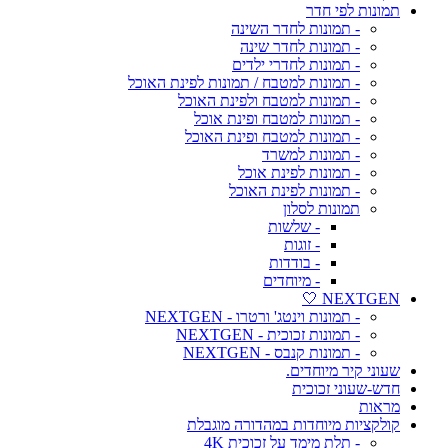
תמונות לפי חדר
- תמונות לחדר השינה
- תמונות לחדר שינה
- תמונות לחדרי ילדים
- תמונות למטבח / תמונות לפינת האוכל
- תמונות למטבח ולפינת האוכל
- תמונות למטבח ופינת אוכל
- תמונות למטבח ופינת האוכל
- תמונות למשרד
- תמונות לפינת אוכל
- תמונות לפינת האוכל
תמונות לסלון
- שלשות
- זוגות
- בודדות
- מיוחדים
NEXTGEN 🤍
- תמונות וינטג' ורטרו - NEXTGEN
- תמונות זכוכית - NEXTGEN
- תמונות קנבס - NEXTGEN
שעוני קיר מיוחדים.
חדש-שעוני זכוכית
מראות
קולקציות מיוחדות במהדורה מוגבלת
- תלת מימד על זכוכית 4K