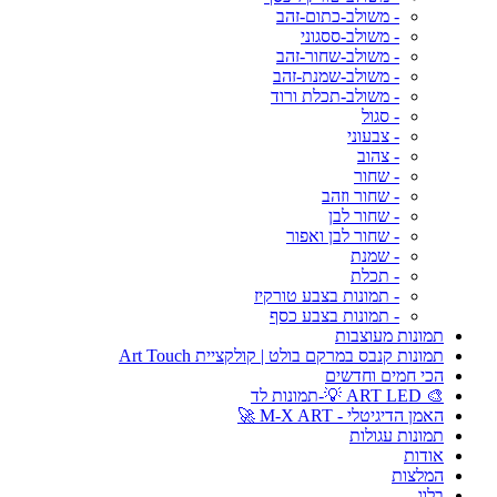
- משולב-כתום-זהב
- משולב-ססגוני
- משולב-שחור-זהב
- משולב-שמנת-זהב
- משולב-תכלת ורוד
- סגול
- צבעוני
- צהוב
- שחור
- שחור וזהב
- שחור לבן
- שחור לבן ואפור
- שמנת
- תכלת
- תמונות בצבע טורקיז
- תמונות בצבע כסף
תמונות מעוצבות
תמונות קנבס במרקם בולט | קולקציית Art Touch
הכי חמים וחדשים
🎨 ART LED 💡-תמונות לד
האמן הדיגיטלי - M-X ART 🚀
תמונות עגולות
אודות
המלצות
בלוג