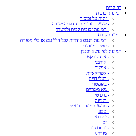
דף הבית
תמונות זכוכית
- זוגות על זכוכית
- שלשות זכוכית בהדפסה ישירה
- תמונות זכוכית לבית ולמשרד
תמונות קנבס
- תמונות קנבס בודדות לכל חלל עם או בלי מסגרת
- סטים מעוצבים
תמונות לפי נושא וסגנון
- אבסטרקט
- אורבני
- אנשים
- אפריקאיות
- בעלי חיים
- גאומטרי
- גיאומטריים
- גרפיטי
- דמויות
- חדש! תמונות גרפיטי
- טבע
- יוקרתי
- ים
- ים וחופים
- מודרני