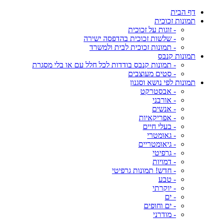
דף הבית
תמונות זכוכית
- זוגות על זכוכית
- שלשות זכוכית בהדפסה ישירה
- תמונות זכוכית לבית ולמשרד
תמונות קנבס
- תמונות קנבס בודדות לכל חלל עם או בלי מסגרת
- סטים מעוצבים
תמונות לפי נושא וסגנון
- אבסטרקט
- אורבני
- אנשים
- אפריקאיות
- בעלי חיים
- גאומטרי
- גיאומטריים
- גרפיטי
- דמויות
- חדש! תמונות גרפיטי
- טבע
- יוקרתי
- ים
- ים וחופים
- מודרני