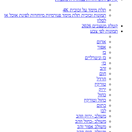
תלת מימד על זכוכית 4K
תמונות זכוכית תלת מימד פנורמיות מיוחדות לפינת אוכל או
לסלון
קטלוג מעצבים 2026
תמונות לפי צבע
אדום
אפור
בז
בז וניטרליים
בז׳
זהב
חום
חרדל
טורקיז
ירוק
כחול
כחול וטורקיז
כתום
לבן
משולב -ירוק וזהב
משולב -כחול וזהב
משולב אפור זהב
משולב- חום וזהב