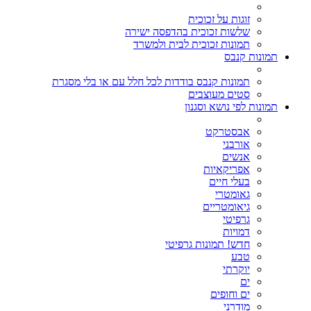
זוגות על זכוכית
שלשות זכוכית בהדפסה ישירה
תמונות זכוכית לבית ולמשרד
תמונות קנבס
תמונות קנבס בודדות לכל חלל עם או בלי מסגרת
סטים מעוצבים
תמונות לפי נושא וסגנון
אבסטרקט
אורבני
אנשים
אפריקאיות
בעלי חיים
גאומטרי
גיאומטריים
גרפיטי
דמויות
חדש! תמונות גרפיטי
טבע
יוקרתי
ים
ים וחופים
מודרני