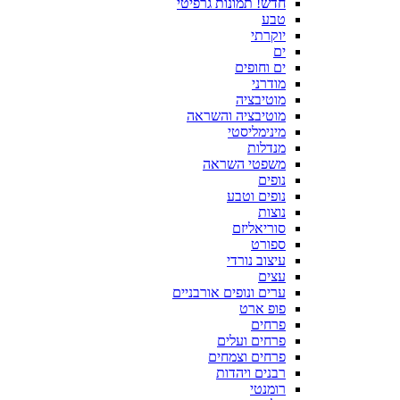
חדש! תמונות גרפיטי
טבע
יוקרתי
ים
ים וחופים
מודרני
מוטיבציה
מוטיבציה והשראה
מינימליסטי
מנדלות
משפטי השראה
נופים
נופים וטבע
נוצות
סוריאליזם
ספורט
עיצוב נורדי
עצים
ערים ונופים אורבניים
פופ ארט
פרחים
פרחים ועלים
פרחים וצמחים
רבנים ויהדות
רומנטי