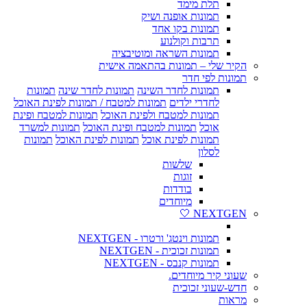
תלת מימד
תמונות אופנה ושיק
תמונות בקו אחד
תרבות וקולנוע
תמונות השראה ומוטיבציה
הקיר שלי – תמונות בהתאמה אישית
תמונות לפי חדר
תמונות לחדר השינה
תמונות לחדר שינה
תמונות
לחדרי ילדים
תמונות למטבח / תמונות לפינת האוכל
תמונות למטבח ולפינת האוכל
תמונות למטבח ופינת
אוכל
תמונות למטבח ופינת האוכל
תמונות למשרד
תמונות לפינת אוכל
תמונות לפינת האוכל
תמונות
לסלון
שלשות
זוגות
בודדות
מיוחדים
NEXTGEN 🤍
תמונות וינטג' ורטרו - NEXTGEN
תמונות זכוכית - NEXTGEN
תמונות קנבס - NEXTGEN
שעוני קיר מיוחדים.
חדש-שעוני זכוכית
מראות