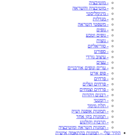
- מוטיבציה
- מוטיבציה והשראה
- מינימליסטי
- מנדלות
- משפטי השראה
- נופים
- נופים וטבע
- נוצות
- סוריאליזם
- ספורט
- עיצוב נורדי
- עצים
- ערים ונופים אורבניים
- פופ ארט
- פרחים
- פרחים ועלים
- פרחים וצמחים
- רבנים ויהדות
- רומנטי
- תלת מימד
- תמונות אופנה ושיק
- תמונות בקו אחד
- תרבות וקולנוע
- תמונות השראה ומוטיבציה
הקיר שלי – תמונות בהתאמה אישית