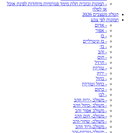
- תמונות זכוכית תלת מימד פנורמיות מיוחדות לפינת אוכל
או לסלון
קטלוג מעצבים 2026
תמונות לפי צבע
- אדום
- אפור
- בז
- בז וניטרליים
- בז׳
- זהב
- חום
- חרדל
- טורקיז
- ירוק
- כחול
- כחול וטורקיז
- כתום
- לבן
- משולב -ירוק וזהב
- משולב -כחול וזהב
- משולב אפור זהב
- משולב- חום וזהב
- משולב- שחור-זהב
- משולב-ורוד וזהב
- משולב-טורקיז-זהב