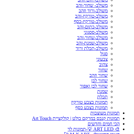
משולב- שחור-זהב
משולב-ורוד וזהב
משולב-טורקיז-זהב
משולב-טורקיז-כסף
משולב-כתום-זהב
משולב-ססגוני
משולב-שחור-זהב
משולב-שמנת-זהב
משולב-תכלת ורוד
סגול
צבעוני
צהוב
שחור
שחור וזהב
שחור לבן
שחור לבן ואפור
שמנת
תכלת
תמונות בצבע טורקיז
תמונות בצבע כסף
תמונות מעוצבות
תמונות קנבס במרקם בולט | קולקציית Art Touch
הכי חמים וחדשים
🎨 ART LED 💡-תמונות לד