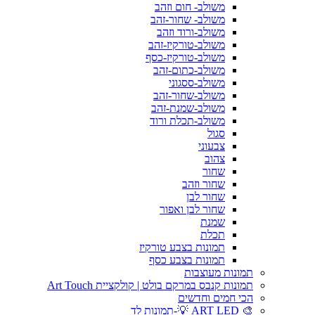
משולב- חום וזהב
משולב- שחור-זהב
משולב-ורוד וזהב
משולב-טורקיז-זהב
משולב-טורקיז-כסף
משולב-כתום-זהב
משולב-ססגוני
משולב-שחור-זהב
משולב-שמנת-זהב
משולב-תכלת ורוד
סגול
צבעוני
צהוב
שחור
שחור וזהב
שחור לבן
שחור לבן ואפור
שמנת
תכלת
תמונות בצבע טורקיז
תמונות בצבע כסף
תמונות מעוצבות
תמונות קנבס במרקם בולט | קולקציית Art Touch
הכי חמים וחדשים
🎨 ART LED 💡-תמונות לד