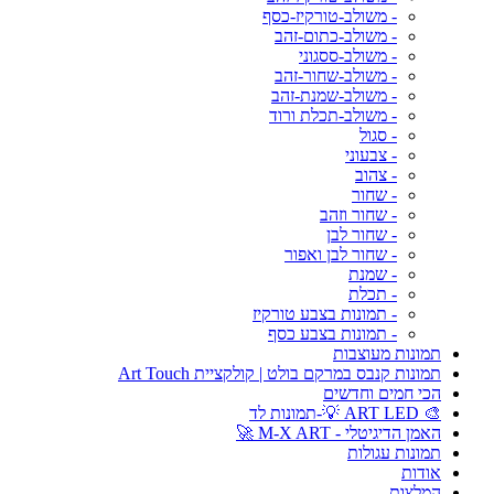
- משולב-טורקיז-כסף
- משולב-כתום-זהב
- משולב-ססגוני
- משולב-שחור-זהב
- משולב-שמנת-זהב
- משולב-תכלת ורוד
- סגול
- צבעוני
- צהוב
- שחור
- שחור וזהב
- שחור לבן
- שחור לבן ואפור
- שמנת
- תכלת
- תמונות בצבע טורקיז
- תמונות בצבע כסף
תמונות מעוצבות
תמונות קנבס במרקם בולט | קולקציית Art Touch
הכי חמים וחדשים
🎨 ART LED 💡-תמונות לד
האמן הדיגיטלי - M-X ART 🚀
תמונות עגולות
אודות
המלצות