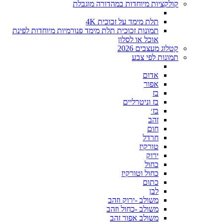
קולקציות מיוחדות במהדורה מוגבלת
תלת מימד על זכוכית 4K
תמונות זכוכית תלת מימד פנורמיות מיוחדות לפינת
אוכל או לסלון
קטלוג מעצבים 2026
תמונות לפי צבע
אדום
אפור
בז
בז וניטרליים
בז׳
זהב
חום
חרדל
טורקיז
ירוק
כחול
כחול וטורקיז
כתום
לבן
משולב -ירוק וזהב
משולב -כחול וזהב
משולב אפור זהב