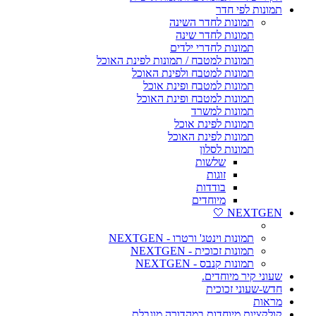
תמונות לפי חדר
תמונות לחדר השינה
תמונות לחדר שינה
תמונות לחדרי ילדים
תמונות למטבח / תמונות לפינת האוכל
תמונות למטבח ולפינת האוכל
תמונות למטבח ופינת אוכל
תמונות למטבח ופינת האוכל
תמונות למשרד
תמונות לפינת אוכל
תמונות לפינת האוכל
תמונות לסלון
שלשות
זוגות
בודדות
מיוחדים
NEXTGEN 🤍
תמונות וינטג' ורטרו - NEXTGEN
תמונות זכוכית - NEXTGEN
תמונות קנבס - NEXTGEN
שעוני קיר מיוחדים.
חדש-שעוני זכוכית
מראות
קולקציות מיוחדות במהדורה מוגבלת