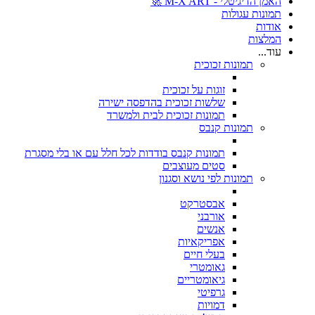
האמן הדיגיטלי - M-X ART 🚀
תמונות עגולות
אודות
המלצות
עוד...
תמונות זכוכית
זוגות על זכוכית
שלשות זכוכית בהדפסה ישירה
תמונות זכוכית לבית ולמשרד
תמונות קנבס
תמונות קנבס בודדות לכל חלל עם או בלי מסגרת
סטים מעוצבים
תמונות לפי נושא וסגנון
אבסטרקט
אורבני
אנשים
אפריקאיות
בעלי חיים
גאומטרי
גיאומטריים
גרפיטי
דמויות