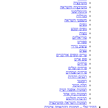
מוטיבציה
מוטיבציה והשראה
מינימליסטי
מנדלות
משפטי השראה
נופים
נופים וטבע
נוצות
סוריאליזם
ספורט
עיצוב נורדי
עצים
ערים ונופים אורבניים
פופ ארט
פרחים
פרחים ועלים
פרחים וצמחים
רבנים ויהדות
רומנטי
תלת מימד
תמונות אופנה ושיק
תמונות בקו אחד
תרבות וקולנוע
תמונות השראה ומוטיבציה
הקיר שלי – תמונות בהתאמה אישית