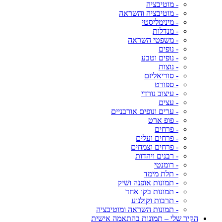
- מוטיבציה
- מוטיבציה והשראה
- מינימליסטי
- מנדלות
- משפטי השראה
- נופים
- נופים וטבע
- נוצות
- סוריאליזם
- ספורט
- עיצוב נורדי
- עצים
- ערים ונופים אורבניים
- פופ ארט
- פרחים
- פרחים ועלים
- פרחים וצמחים
- רבנים ויהדות
- רומנטי
- תלת מימד
- תמונות אופנה ושיק
- תמונות בקו אחד
- תרבות וקולנוע
- תמונות השראה ומוטיבציה
הקיר שלי – תמונות בהתאמה אישית