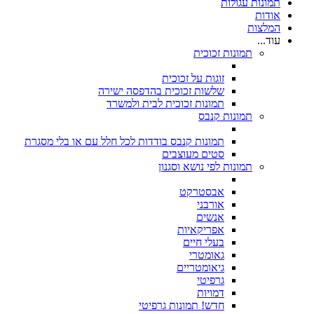
תמונות עגולות
אודות
המלצות
עוד...
תמונות זכוכית
זוגות על זכוכית
שלשות זכוכית בהדפסה ישירה
תמונות זכוכית לבית ולמשרד
תמונות קנבס
תמונות קנבס בודדות לכל חלל עם או בלי מסגרת
סטים מעוצבים
תמונות לפי נושא וסגנון
אבסטרקט
אורבני
אנשים
אפריקאיות
בעלי חיים
גאומטרי
גיאומטריים
גרפיטי
דמויות
חדש! תמונות גרפיטי