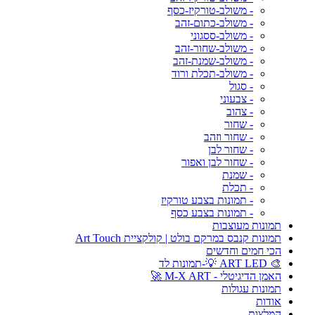
- משולב-טורקיז-כסף
- משולב-כתום-זהב
- משולב-ססגוני
- משולב-שחור-זהב
- משולב-שמנת-זהב
- משולב-תכלת ורוד
- סגול
- צבעוני
- צהוב
- שחור
- שחור וזהב
- שחור לבן
- שחור לבן ואפור
- שמנת
- תכלת
- תמונות בצבע טורקיז
- תמונות בצבע כסף
תמונות מעוצבות
תמונות קנבס במרקם בולט | קולקציית Art Touch
הכי חמים וחדשים
🎨 ART LED 💡-תמונות לד
האמן הדיגיטלי - M-X ART 🚀
תמונות עגולות
אודות
המלצות