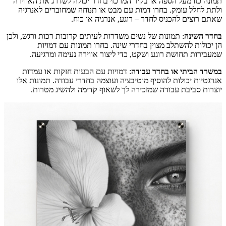
תמונה כזו מעל הספה או בקיר המרכזי בחדר יכולה לשדרג את האווירה
ולתת לחלל עומק. בחרו דמות עם מבט או תנוחה שמחוברים לאנרגיה
שאתם רוצים להכניס לחדר – רוגע, אנרגיה או כוח.
בחדר השינה
: תמונות של נשים משדרות לעיתים קרובות רכות ורגש, ולכן
הן יכולות להשתלב מצוין בחדרי שינה. בחרו תמונות עם דמויות
שמעבירות תחושת רוגע ושקט, כדי ליצור אווירה נעימה ומרגיעה.
במשרד הביתי או בחדר עבודה
: דמויות עם הבעות חזקות או עמדות
אנרגטיות יכולות להוסיף מוטיבציה ועוצמה בחדרי עבודה. תמונות אלו
יוצרות סביבת עבודה שמזכירה לך לשאוף קדימה ולהשיג מטרות.