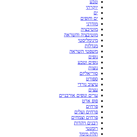
טבע
יוקרתי
ים
ים וחופים
מודרני
מוטיבציה
מוטיבציה והשראה
מינימליסטי
מנדלות
משפטי השראה
נופים
נופים וטבע
נוצות
סוריאליזם
ספורט
עיצוב נורדי
עצים
ערים ונופים אורבניים
פופ ארט
פרחים
פרחים ועלים
פרחים וצמחים
רבנים ויהדות
רומנטי
תלת מימד