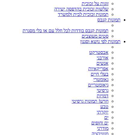
זוגות על זכוכית
שלשות זכוכית בהדפסה ישירה
תמונות זכוכית לבית ולמשרד
תמונות קנבס
תמונות קנבס בודדות לכל חלל עם או בלי מסגרת
סטים מעוצבים
תמונות לפי נושא וסגנון
אבסטרקט
אורבני
אנשים
אפריקאיות
בעלי חיים
גאומטרי
גיאומטריים
גרפיטי
דמויות
חדש! תמונות גרפיטי
טבע
יוקרתי
ים
ים וחופים
מודרני
מוטיבציה