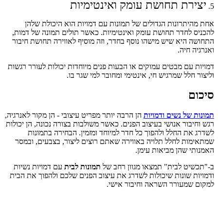
יצירת תחושת עומק ואינטימיות
5.
אחת מהיתרונות הגדולים של תמונות עם דמויות הוא היכולת שלהן
להכניס לחדר תחושת עומק ואינטימיות. כאשר תולים תמונה של דמות,
התחושה היא שיש מישהו נוסף בחדר, וזה מוסיף לאווירה תחושת חיבור
ואנרגיה חיה.
דמויות עם מבטים עמוקים או הבעות פנים מיוחדות יכולות לעורר רגשות
וליצור חלל שמרגיש חי, אינטימי ומחובר למי שגר בו.
סיכום
תמונות של נשים ודמויות
הן הרבה יותר מפריט עיצובי - הן מקור לאנרגיה,
רגש וחיבור אנושי בעיצוב הפנים. כאשר משולבות בצורה נכונה, הן יכולות
לשדרג את החלל ולהפוך כל חדר למיוחד ומזמין. הבחירה בתמונות
שמתאימות לחלל תלויה באווירה שאתם רוצים ליצור, בצבעים, ובמסר
האמנותי שהן מביאות עימן.
ב-"תכשיט לבית" תמצאו מגוון רחב של
תמונות לבית
עם דמויות נשיות
ודמויות שונות שיכולות לשדרג את עיצוב הפנים שלכם ולהפוך את הבית
למקום שמעורר השראה וחיבור אישי.