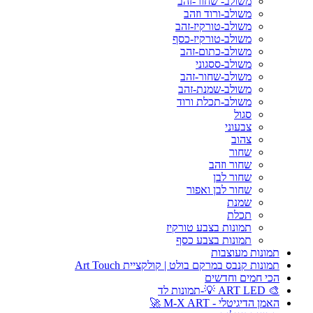
משולב- שחור-זהב
משולב-ורוד וזהב
משולב-טורקיז-זהב
משולב-טורקיז-כסף
משולב-כתום-זהב
משולב-ססגוני
משולב-שחור-זהב
משולב-שמנת-זהב
משולב-תכלת ורוד
סגול
צבעוני
צהוב
שחור
שחור וזהב
שחור לבן
שחור לבן ואפור
שמנת
תכלת
תמונות בצבע טורקיז
תמונות בצבע כסף
תמונות מעוצבות
תמונות קנבס במרקם בולט | קולקציית Art Touch
הכי חמים וחדשים
🎨 ART LED 💡-תמונות לד
האמן הדיגיטלי - M-X ART 🚀