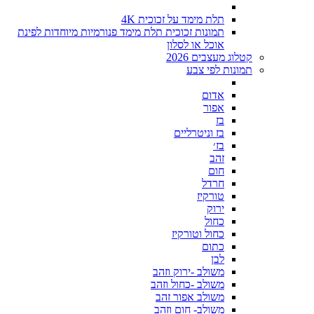
תלת מימד על זכוכית 4K
תמונות זכוכית תלת מימד פנורמיות מיוחדות לפינת
אוכל או לסלון
קטלוג מעצבים 2026
תמונות לפי צבע
אדום
אפור
בז
בז וניטרליים
בז׳
זהב
חום
חרדל
טורקיז
ירוק
כחול
כחול וטורקיז
כתום
לבן
משולב -ירוק וזהב
משולב -כחול וזהב
משולב אפור זהב
משולב- חום וזהב