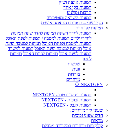
תמונות אופנה ושיק
תמונות בקו אחד
תרבות וקולנוע
תמונות השראה ומוטיבציה
הקיר שלי – תמונות בהתאמה אישית
תמונות לפי חדר
תמונות לחדר השינה
תמונות לחדר שינה
תמונות
לחדרי ילדים
תמונות למטבח / תמונות לפינת האוכל
תמונות למטבח ולפינת האוכל
תמונות למטבח ופינת
אוכל
תמונות למטבח ופינת האוכל
תמונות למשרד
תמונות לפינת אוכל
תמונות לפינת האוכל
תמונות
לסלון
שלשות
זוגות
בודדות
מיוחדים
NEXTGEN 🤍
תמונות וינטג' ורטרו - NEXTGEN
תמונות זכוכית - NEXTGEN
תמונות קנבס - NEXTGEN
שעוני קיר מיוחדים.
חדש-שעוני זכוכית
מראות
קולקציות מיוחדות במהדורה מוגבלת