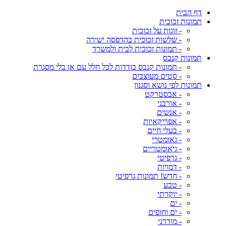
דף הבית
תמונות זכוכית
- זוגות על זכוכית
- שלשות זכוכית בהדפסה ישירה
- תמונות זכוכית לבית ולמשרד
תמונות קנבס
- תמונות קנבס בודדות לכל חלל עם או בלי מסגרת
- סטים מעוצבים
תמונות לפי נושא וסגנון
- אבסטרקט
- אורבני
- אנשים
- אפריקאיות
- בעלי חיים
- גאומטרי
- גיאומטריים
- גרפיטי
- דמויות
- חדש! תמונות גרפיטי
- טבע
- יוקרתי
- ים
- ים וחופים
- מודרני