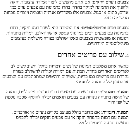
צבעים נועזים וחזקים
: אם אתם מחפשים ליצור אמירה עיצובית חזקה
ולהפוך את התמונה למוקד בחדר, בחרו בתמונות עם צבעים עזים כמו
אדום, כתום או סגול. צבעים אלו משדרים אנרגיה ועוצמה ויוצרים נוכחות
מרשימה בחלל.
צבעים רכים ומינימליסטיים
: אם המטרה היא לשדר רוגע וניקיון, בחרו
בתמונות עם צבעים רכים כמו גווני פסטל או שחור-לבן. דמויות בתנוחות
רגועות או מופשטות בצבעים כאלו ישתלבו בצורה מושלמת בעיצובים
מינימליסטיים ומודרניים.
שילוב עם פריטים אחרים
4.
כאשר אתם משלבים תמונות של נשים ודמויות בחלל, חשוב לשים לב
לפריטים האחרים בחדר. תמונות עם דמויות יכולות להשתלב בצורה
נהדרת עם פריטים כמו כריות, שטיחים ורהיטים שמתכתבים עם הצבעים
או הסגנון של התמונה. לדוגמה:
תמונות רומנטיות
: בחדר שינה עם מצעים רכים וגוונים נייטרליים, תמונה
של אישה בתנוחה נינוחה עם צבעים תואמים יכולה להוסיף שכבה נוספת
של יופי ורוך
תמונות דינמיות
: אם מדובר בחלל מעוצב בקווים נועזים או אורבניים,
תמונה עם דמות בתנוחה חזקה או עם צבעים חזקים יכולה להכניס
תחושת תנועה ודינמיות לחלל.