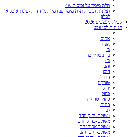
תלת מימד על זכוכית 4K
תמונות זכוכית תלת מימד פנורמיות מיוחדות לפינת אוכל או
לסלון
קטלוג מעצבים 2026
תמונות לפי צבע
אדום
אפור
בז
בז וניטרליים
בז׳
זהב
חום
חרדל
טורקיז
ירוק
כחול
כחול וטורקיז
כתום
לבן
משולב -ירוק וזהב
משולב -כחול וזהב
משולב אפור זהב
משולב- חום וזהב