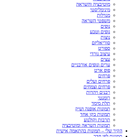
מוטיבציה והשראה
מינימליסטי
מנדלות
משפטי השראה
נופים
נופים וטבע
נוצות
סוריאליזם
ספורט
עיצוב נורדי
עצים
ערים ונופים אורבניים
פופ ארט
פרחים
פרחים ועלים
פרחים וצמחים
רבנים ויהדות
רומנטי
תלת מימד
תמונות אופנה ושיק
תמונות בקו אחד
תרבות וקולנוע
תמונות השראה ומוטיבציה
הקיר שלי – תמונות בהתאמה אישית
תמונות לפי חדר