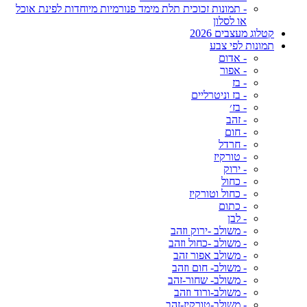
- תמונות זכוכית תלת מימד פנורמיות מיוחדות לפינת אוכל
או לסלון
קטלוג מעצבים 2026
תמונות לפי צבע
- אדום
- אפור
- בז
- בז וניטרליים
- בז׳
- זהב
- חום
- חרדל
- טורקיז
- ירוק
- כחול
- כחול וטורקיז
- כתום
- לבן
- משולב -ירוק וזהב
- משולב -כחול וזהב
- משולב אפור זהב
- משולב- חום וזהב
- משולב- שחור-זהב
- משולב-ורוד וזהב
- משולב-טורקיז-זהב