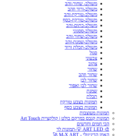
משולב- שחור-זהב
משולב-ורוד וזהב
משולב-טורקיז-זהב
משולב-טורקיז-כסף
משולב-כתום-זהב
משולב-ססגוני
משולב-שחור-זהב
משולב-שמנת-זהב
משולב-תכלת ורוד
סגול
צבעוני
צהוב
שחור
שחור וזהב
שחור לבן
שחור לבן ואפור
שמנת
תכלת
תמונות בצבע טורקיז
תמונות בצבע כסף
תמונות מעוצבות
תמונות קנבס במרקם בולט | קולקציית Art Touch
הכי חמים וחדשים
🎨 ART LED 💡-תמונות לד
האמן הדיגיטלי - M-X ART 🚀