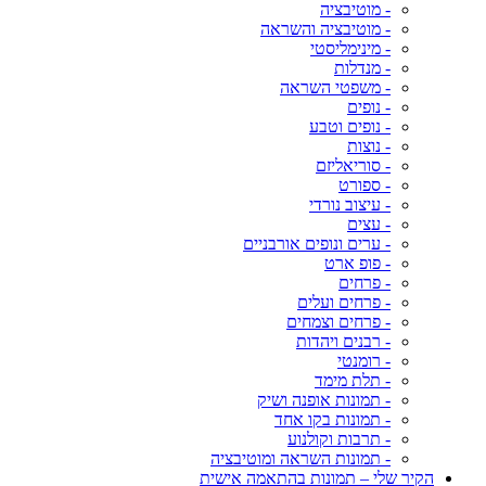
- מוטיבציה
- מוטיבציה והשראה
- מינימליסטי
- מנדלות
- משפטי השראה
- נופים
- נופים וטבע
- נוצות
- סוריאליזם
- ספורט
- עיצוב נורדי
- עצים
- ערים ונופים אורבניים
- פופ ארט
- פרחים
- פרחים ועלים
- פרחים וצמחים
- רבנים ויהדות
- רומנטי
- תלת מימד
- תמונות אופנה ושיק
- תמונות בקו אחד
- תרבות וקולנוע
- תמונות השראה ומוטיבציה
הקיר שלי – תמונות בהתאמה אישית