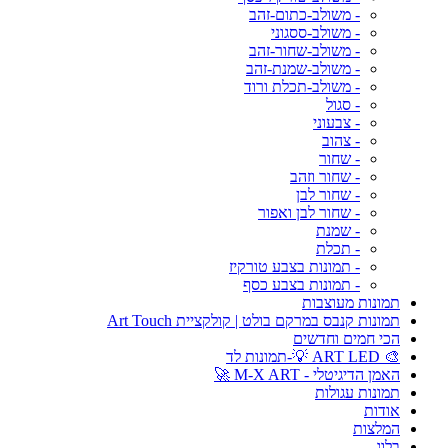
- משולב-כתום-זהב
- משולב-ססגוני
- משולב-שחור-זהב
- משולב-שמנת-זהב
- משולב-תכלת ורוד
- סגול
- צבעוני
- צהוב
- שחור
- שחור וזהב
- שחור לבן
- שחור לבן ואפור
- שמנת
- תכלת
- תמונות בצבע טורקיז
- תמונות בצבע כסף
תמונות מעוצבות
תמונות קנבס במרקם בולט | קולקציית Art Touch
הכי חמים וחדשים
🎨 ART LED 💡-תמונות לד
האמן הדיגיטלי - M-X ART 🚀
תמונות עגולות
אודות
המלצות
בלוג