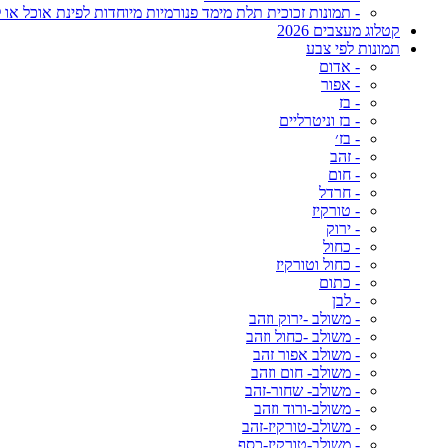
- תמונות זכוכית תלת מימד פנורמיות מיוחדות לפינת אוכל או ל
קטלוג מעצבים 2026
תמונות לפי צבע
- אדום
- אפור
- בז
- בז וניטרליים
- בז׳
- זהב
- חום
- חרדל
- טורקיז
- ירוק
- כחול
- כחול וטורקיז
- כתום
- לבן
- משולב -ירוק וזהב
- משולב -כחול וזהב
- משולב אפור זהב
- משולב- חום וזהב
- משולב- שחור-זהב
- משולב-ורוד וזהב
- משולב-טורקיז-זהב
- משולב-טורקיז-כסף