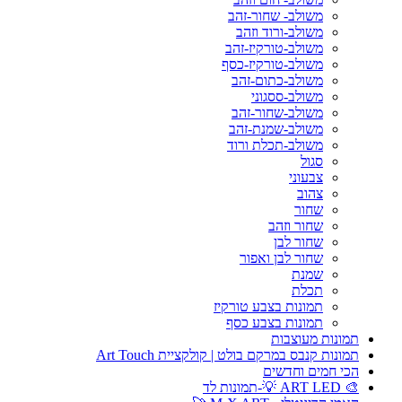
משולב- שחור-זהב
משולב-ורוד וזהב
משולב-טורקיז-זהב
משולב-טורקיז-כסף
משולב-כתום-זהב
משולב-ססגוני
משולב-שחור-זהב
משולב-שמנת-זהב
משולב-תכלת ורוד
סגול
צבעוני
צהוב
שחור
שחור וזהב
שחור לבן
שחור לבן ואפור
שמנת
תכלת
תמונות בצבע טורקיז
תמונות בצבע כסף
תמונות מעוצבות
תמונות קנבס במרקם בולט | קולקציית Art Touch
הכי חמים וחדשים
🎨 ART LED 💡-תמונות לד