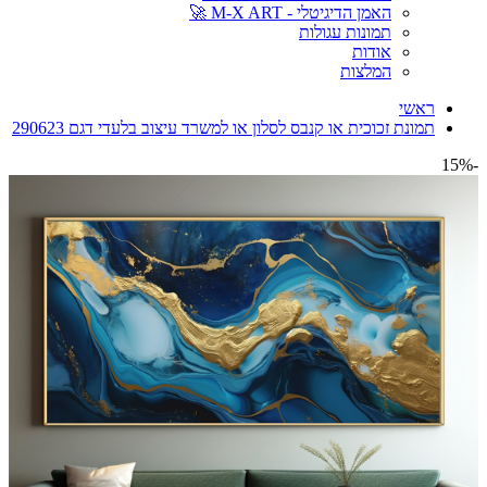
האמן הדיגיטלי - M-X ART 🚀
תמונות עגולות
אודות
המלצות
ראשי
תמונת זכוכית או קנבס לסלון או למשרד עיצוב בלעדי דגם 290623
-15%