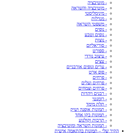
- מוטיבציה
- מוטיבציה והשראה
- מינימליסטי
- מנדלות
- משפטי השראה
- נופים
- נופים וטבע
- נוצות
- סוריאליזם
- ספורט
- עיצוב נורדי
- עצים
- ערים ונופים אורבניים
- פופ ארט
- פרחים
- פרחים ועלים
- פרחים וצמחים
- רבנים ויהדות
- רומנטי
- תלת מימד
- תמונות אופנה ושיק
- תמונות בקו אחד
- תרבות וקולנוע
- תמונות השראה ומוטיבציה
הקיר שלי – תמונות בהתאמה אישית