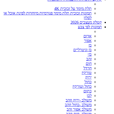
תלת מימד על זכוכית 4K
תמונות זכוכית תלת מימד פנורמיות מיוחדות לפינת אוכל או
לסלון
קטלוג מעצבים 2026
תמונות לפי צבע
אדום
אפור
בז
בז וניטרליים
בז׳
זהב
חום
חרדל
טורקיז
ירוק
כחול
כחול וטורקיז
כתום
לבן
משולב -ירוק וזהב
משולב -כחול וזהב
משולב אפור זהב
משולב- חום וזהב