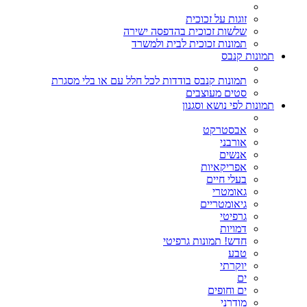
זוגות על זכוכית
שלשות זכוכית בהדפסה ישירה
תמונות זכוכית לבית ולמשרד
תמונות קנבס
תמונות קנבס בודדות לכל חלל עם או בלי מסגרת
סטים מעוצבים
תמונות לפי נושא וסגנון
אבסטרקט
אורבני
אנשים
אפריקאיות
בעלי חיים
גאומטרי
גיאומטריים
גרפיטי
דמויות
חדש! תמונות גרפיטי
טבע
יוקרתי
ים
ים וחופים
מודרני