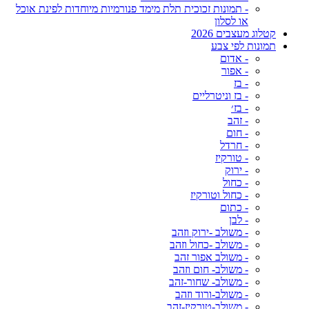
- תמונות זכוכית תלת מימד פנורמיות מיוחדות לפינת אוכל
או לסלון
קטלוג מעצבים 2026
תמונות לפי צבע
- אדום
- אפור
- בז
- בז וניטרליים
- בז׳
- זהב
- חום
- חרדל
- טורקיז
- ירוק
- כחול
- כחול וטורקיז
- כתום
- לבן
- משולב -ירוק וזהב
- משולב -כחול וזהב
- משולב אפור זהב
- משולב- חום וזהב
- משולב- שחור-זהב
- משולב-ורוד וזהב
- משולב-טורקיז-זהב