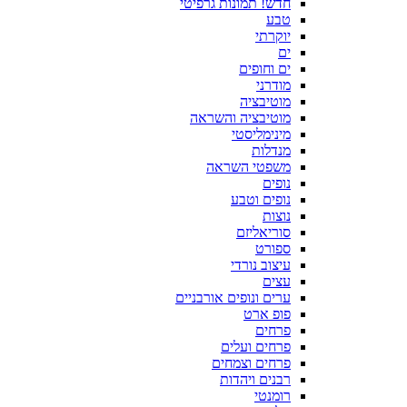
חדש! תמונות גרפיטי
טבע
יוקרתי
ים
ים וחופים
מודרני
מוטיבציה
מוטיבציה והשראה
מינימליסטי
מנדלות
משפטי השראה
נופים
נופים וטבע
נוצות
סוריאליזם
ספורט
עיצוב נורדי
עצים
ערים ונופים אורבניים
פופ ארט
פרחים
פרחים ועלים
פרחים וצמחים
רבנים ויהדות
רומנטי