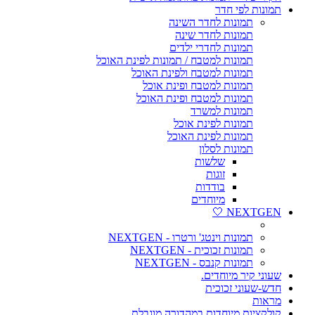
תמונות לפי חדר
תמונות לחדר השינה
תמונות לחדר שינה
תמונות לחדרי ילדים
תמונות למטבח / תמונות לפינת האוכל
תמונות למטבח ולפינת האוכל
תמונות למטבח ופינת אוכל
תמונות למטבח ופינת האוכל
תמונות למשרד
תמונות לפינת אוכל
תמונות לפינת האוכל
תמונות לסלון
שלשות
זוגות
בודדות
מיוחדים
NEXTGEN 🤍
תמונות וינטג' ורטרו - NEXTGEN
תמונות זכוכית - NEXTGEN
תמונות קנבס - NEXTGEN
שעוני קיר מיוחדים.
חדש-שעוני זכוכית
מראות
קולקציות מיוחדות במהדורה מוגבלת