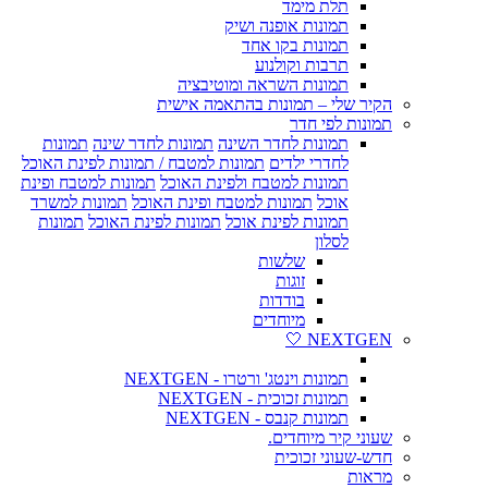
תלת מימד
תמונות אופנה ושיק
תמונות בקו אחד
תרבות וקולנוע
תמונות השראה ומוטיבציה
הקיר שלי – תמונות בהתאמה אישית
תמונות לפי חדר
תמונות לחדר השינה
תמונות לחדר שינה
תמונות
לחדרי ילדים
תמונות למטבח / תמונות לפינת האוכל
תמונות למטבח ולפינת האוכל
תמונות למטבח ופינת
אוכל
תמונות למטבח ופינת האוכל
תמונות למשרד
תמונות לפינת אוכל
תמונות לפינת האוכל
תמונות
לסלון
שלשות
זוגות
בודדות
מיוחדים
NEXTGEN 🤍
תמונות וינטג' ורטרו - NEXTGEN
תמונות זכוכית - NEXTGEN
תמונות קנבס - NEXTGEN
שעוני קיר מיוחדים.
חדש-שעוני זכוכית
מראות