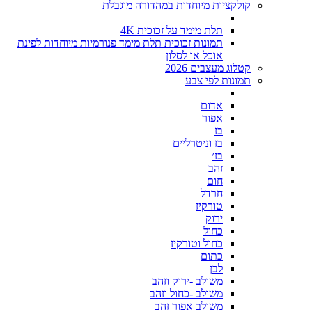
קולקציות מיוחדות במהדורה מוגבלת
תלת מימד על זכוכית 4K
תמונות זכוכית תלת מימד פנורמיות מיוחדות לפינת
אוכל או לסלון
קטלוג מעצבים 2026
תמונות לפי צבע
אדום
אפור
בז
בז וניטרליים
בז׳
זהב
חום
חרדל
טורקיז
ירוק
כחול
כחול וטורקיז
כתום
לבן
משולב -ירוק וזהב
משולב -כחול וזהב
משולב אפור זהב