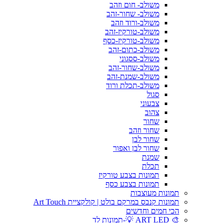
משולב- חום וזהב
משולב- שחור-זהב
משולב-ורוד וזהב
משולב-טורקיז-זהב
משולב-טורקיז-כסף
משולב-כתום-זהב
משולב-ססגוני
משולב-שחור-זהב
משולב-שמנת-זהב
משולב-תכלת ורוד
סגול
צבעוני
צהוב
שחור
שחור וזהב
שחור לבן
שחור לבן ואפור
שמנת
תכלת
תמונות בצבע טורקיז
תמונות בצבע כסף
תמונות מעוצבות
תמונות קנבס במרקם בולט | קולקציית Art Touch
הכי חמים וחדשים
🎨 ART LED 💡-תמונות לד