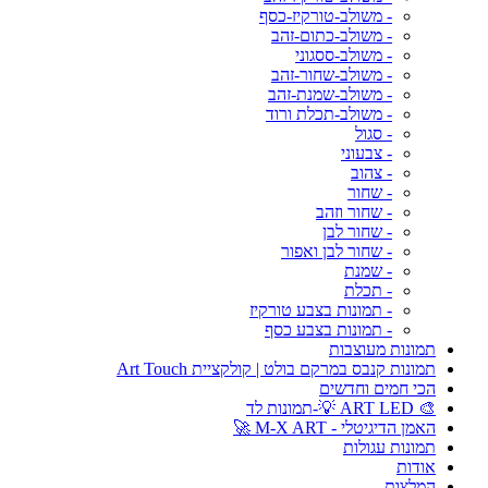
- משולב-טורקיז-כסף
- משולב-כתום-זהב
- משולב-ססגוני
- משולב-שחור-זהב
- משולב-שמנת-זהב
- משולב-תכלת ורוד
- סגול
- צבעוני
- צהוב
- שחור
- שחור וזהב
- שחור לבן
- שחור לבן ואפור
- שמנת
- תכלת
- תמונות בצבע טורקיז
- תמונות בצבע כסף
תמונות מעוצבות
תמונות קנבס במרקם בולט | קולקציית Art Touch
הכי חמים וחדשים
🎨 ART LED 💡-תמונות לד
האמן הדיגיטלי - M-X ART 🚀
תמונות עגולות
אודות
המלצות