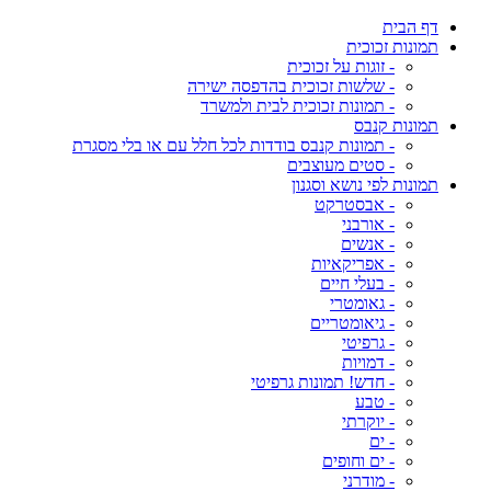
דף הבית
תמונות זכוכית
- זוגות על זכוכית
- שלשות זכוכית בהדפסה ישירה
- תמונות זכוכית לבית ולמשרד
תמונות קנבס
- תמונות קנבס בודדות לכל חלל עם או בלי מסגרת
- סטים מעוצבים
תמונות לפי נושא וסגנון
- אבסטרקט
- אורבני
- אנשים
- אפריקאיות
- בעלי חיים
- גאומטרי
- גיאומטריים
- גרפיטי
- דמויות
- חדש! תמונות גרפיטי
- טבע
- יוקרתי
- ים
- ים וחופים
- מודרני