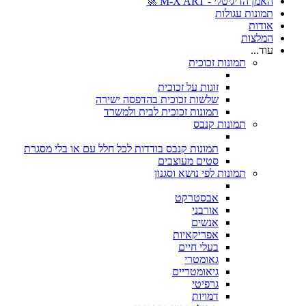
האמן הדיגיטלי - M-X ART 🚀
תמונות עגולות
אודות
המלצות
עוד...
תמונות זכוכית
זוגות על זכוכית
שלשות זכוכית בהדפסה ישירה
תמונות זכוכית לבית ולמשרד
תמונות קנבס
תמונות קנבס בודדות לכל חלל עם או בלי מסגרת
סטים מעוצבים
תמונות לפי נושא וסגנון
אבסטרקט
אורבני
אנשים
אפריקאיות
בעלי חיים
גאומטרי
גיאומטריים
גרפיטי
דמויות