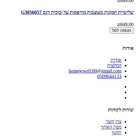
00
₪849.00
שלישיית תמונות מעוצבות מודפסות על זכוכית דגם G3056057
תמ
זכו
₪849.00
00
הוספה לסל
אודות
אודות
המלצות
homejewel100@gmail.com
0509044133
שירות לקוחות
צרו קשר
מפת האתר
תקנון