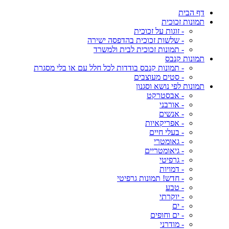
דף הבית
תמונות זכוכית
- זוגות על זכוכית
- שלשות זכוכית בהדפסה ישירה
- תמונות זכוכית לבית ולמשרד
תמונות קנבס
- תמונות קנבס בודדות לכל חלל עם או בלי מסגרת
- סטים מעוצבים
תמונות לפי נושא וסגנון
- אבסטרקט
- אורבני
- אנשים
- אפריקאיות
- בעלי חיים
- גאומטרי
- גיאומטריים
- גרפיטי
- דמויות
- חדש! תמונות גרפיטי
- טבע
- יוקרתי
- ים
- ים וחופים
- מודרני