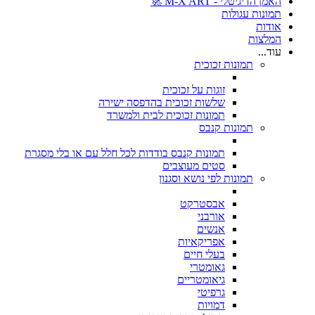
האמן הדיגיטלי - M-X ART 🚀
תמונות עגולות
אודות
המלצות
עוד...
תמונות זכוכית
זוגות על זכוכית
שלשות זכוכית בהדפסה ישירה
תמונות זכוכית לבית ולמשרד
תמונות קנבס
תמונות קנבס בודדות לכל חלל עם או בלי מסגרת
סטים מעוצבים
תמונות לפי נושא וסגנון
אבסטרקט
אורבני
אנשים
אפריקאיות
בעלי חיים
גאומטרי
גיאומטריים
גרפיטי
דמויות