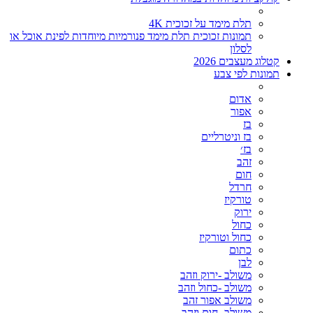
תלת מימד על זכוכית 4K
תמונות זכוכית תלת מימד פנורמיות מיוחדות לפינת אוכל או
לסלון
קטלוג מעצבים 2026
תמונות לפי צבע
אדום
אפור
בז
בז וניטרליים
בז׳
זהב
חום
חרדל
טורקיז
ירוק
כחול
כחול וטורקיז
כתום
לבן
משולב -ירוק וזהב
משולב -כחול וזהב
משולב אפור זהב
משולב- חום וזהב