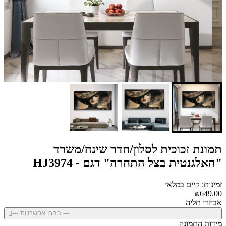
תמונת זכוכית לסלון/חדר שינה/משרד
"האלגנטית בצל התחרה" דגם - HJ3974
זמינות: קיים במלאי
₪649.00
אביזרי תליה
--- בחרו אפשרויות ---
מידות התמונה