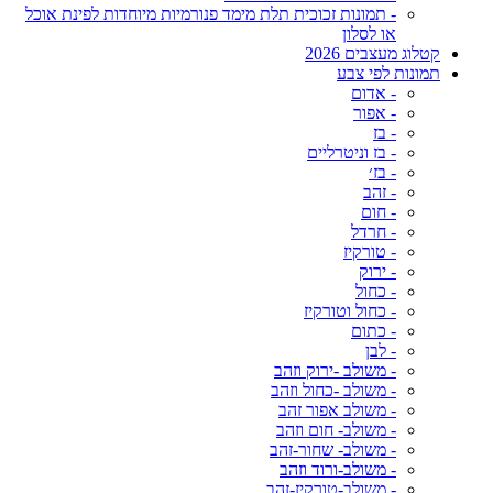
- תמונות זכוכית תלת מימד פנורמיות מיוחדות לפינת אוכל
או לסלון
קטלוג מעצבים 2026
תמונות לפי צבע
- אדום
- אפור
- בז
- בז וניטרליים
- בז׳
- זהב
- חום
- חרדל
- טורקיז
- ירוק
- כחול
- כחול וטורקיז
- כתום
- לבן
- משולב -ירוק וזהב
- משולב -כחול וזהב
- משולב אפור זהב
- משולב- חום וזהב
- משולב- שחור-זהב
- משולב-ורוד וזהב
- משולב-טורקיז-זהב