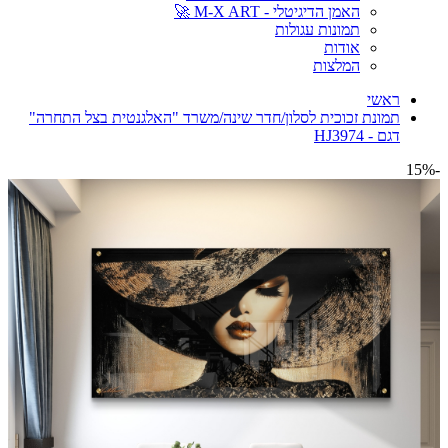
האמן הדיגיטלי - M-X ART 🚀
תמונות עגולות
אודות
המלצות
ראשי
תמונת זכוכית לסלון/חדר שינה/משרד "האלגנטית בצל התחרה"
דגם - HJ3974
-15%