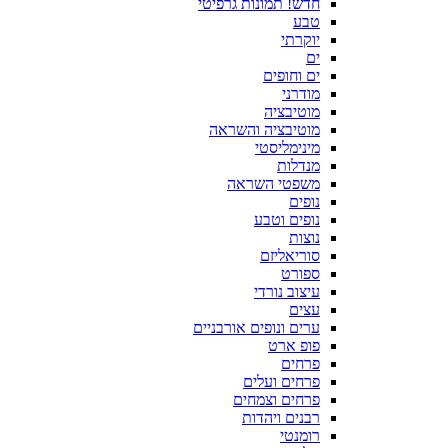
חדש! תמונות גרפיטי
טבע
יוקרתי
ים
ים וחופים
מודרני
מוטיבציה
מוטיבציה והשראה
מינימליסטי
מנדלות
משפטי השראה
נופים
נופים וטבע
נוצות
סוריאליזם
ספורט
עיצוב נורדי
עצים
ערים ונופים אורבניים
פופ ארט
פרחים
פרחים ועלים
פרחים וצמחים
רבנים ויהדות
רומנטי