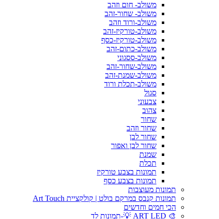
משולב- חום וזהב
משולב- שחור-זהב
משולב-ורוד וזהב
משולב-טורקיז-זהב
משולב-טורקיז-כסף
משולב-כתום-זהב
משולב-ססגוני
משולב-שחור-זהב
משולב-שמנת-זהב
משולב-תכלת ורוד
סגול
צבעוני
צהוב
שחור
שחור וזהב
שחור לבן
שחור לבן ואפור
שמנת
תכלת
תמונות בצבע טורקיז
תמונות בצבע כסף
תמונות מעוצבות
תמונות קנבס במרקם בולט | קולקציית Art Touch
הכי חמים וחדשים
🎨 ART LED 💡-תמונות לד