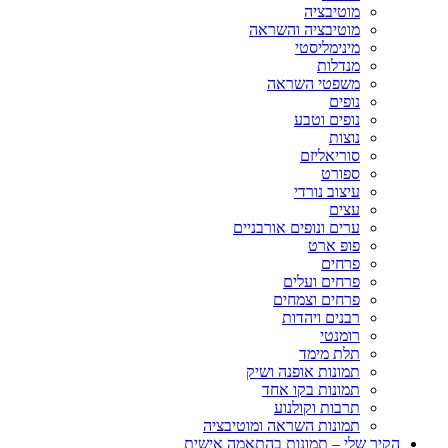
מוטיבציה
מוטיבציה והשראה
מינימליסטי
מנדלות
משפטי השראה
נופים
נופים וטבע
נוצות
סוריאליזם
ספורט
עיצוב נורדי
עצים
ערים ונופים אורבניים
פופ ארט
פרחים
פרחים ועלים
פרחים וצמחים
רבנים ויהדות
רומנטי
תלת מימד
תמונות אופנה ושיק
תמונות בקו אחד
תרבות וקולנוע
תמונות השראה ומוטיבציה
הקיר שלי – תמונות בהתאמה אישית