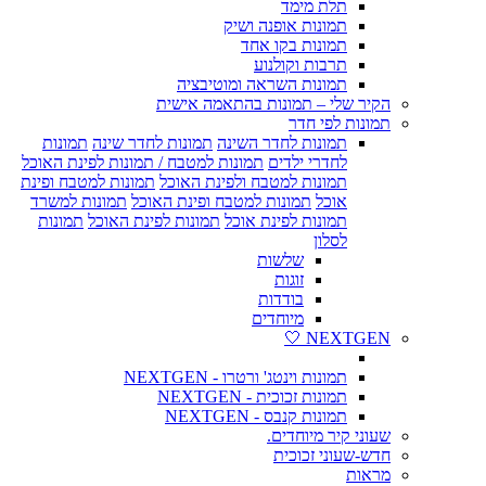
תלת מימד
תמונות אופנה ושיק
תמונות בקו אחד
תרבות וקולנוע
תמונות השראה ומוטיבציה
הקיר שלי – תמונות בהתאמה אישית
תמונות לפי חדר
תמונות לחדר השינה
תמונות לחדר שינה
תמונות
לחדרי ילדים
תמונות למטבח / תמונות לפינת האוכל
תמונות למטבח ולפינת האוכל
תמונות למטבח ופינת
אוכל
תמונות למטבח ופינת האוכל
תמונות למשרד
תמונות לפינת אוכל
תמונות לפינת האוכל
תמונות
לסלון
שלשות
זוגות
בודדות
מיוחדים
NEXTGEN 🤍
תמונות וינטג' ורטרו - NEXTGEN
תמונות זכוכית - NEXTGEN
תמונות קנבס - NEXTGEN
שעוני קיר מיוחדים.
חדש-שעוני זכוכית
מראות