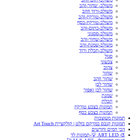
משולב- שחור-זהב
משולב-ורוד וזהב
משולב-טורקיז-זהב
משולב-טורקיז-כסף
משולב-כתום-זהב
משולב-ססגוני
משולב-שחור-זהב
משולב-שמנת-זהב
משולב-תכלת ורוד
סגול
צבעוני
צהוב
שחור
שחור וזהב
שחור לבן
שחור לבן ואפור
שמנת
תכלת
תמונות בצבע טורקיז
תמונות בצבע כסף
תמונות מעוצבות
תמונות קנבס במרקם בולט | קולקציית Art Touch
הכי חמים וחדשים
🎨 ART LED 💡-תמונות לד