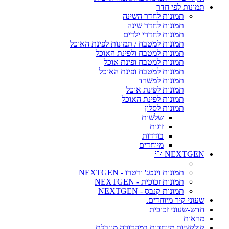
תמונות לפי חדר
תמונות לחדר השינה
תמונות לחדר שינה
תמונות לחדרי ילדים
תמונות למטבח / תמונות לפינת האוכל
תמונות למטבח ולפינת האוכל
תמונות למטבח ופינת אוכל
תמונות למטבח ופינת האוכל
תמונות למשרד
תמונות לפינת אוכל
תמונות לפינת האוכל
תמונות לסלון
שלשות
זוגות
בודדות
מיוחדים
NEXTGEN 🤍
תמונות וינטג' ורטרו - NEXTGEN
תמונות זכוכית - NEXTGEN
תמונות קנבס - NEXTGEN
שעוני קיר מיוחדים.
חדש-שעוני זכוכית
מראות
קולקציות מיוחדות במהדורה מוגבלת