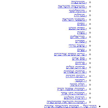
- מוטיבציה
- מוטיבציה והשראה
- מינימליסטי
- מנדלות
- משפטי השראה
- נופים
- נופים וטבע
- נוצות
- סוריאליזם
- ספורט
- עיצוב נורדי
- עצים
- ערים ונופים אורבניים
- פופ ארט
- פרחים
- פרחים ועלים
- פרחים וצמחים
- רבנים ויהדות
- רומנטי
- תלת מימד
- תמונות אופנה ושיק
- תמונות בקו אחד
- תרבות וקולנוע
- תמונות השראה ומוטיבציה
הקיר שלי – תמונות בהתאמה אישית