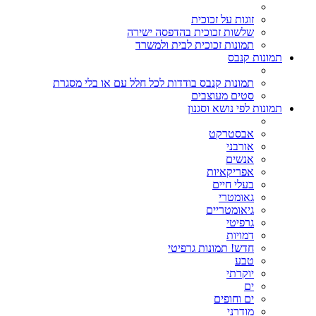
זוגות על זכוכית
שלשות זכוכית בהדפסה ישירה
תמונות זכוכית לבית ולמשרד
תמונות קנבס
תמונות קנבס בודדות לכל חלל עם או בלי מסגרת
סטים מעוצבים
תמונות לפי נושא וסגנון
אבסטרקט
אורבני
אנשים
אפריקאיות
בעלי חיים
גאומטרי
גיאומטריים
גרפיטי
דמויות
חדש! תמונות גרפיטי
טבע
יוקרתי
ים
ים וחופים
מודרני