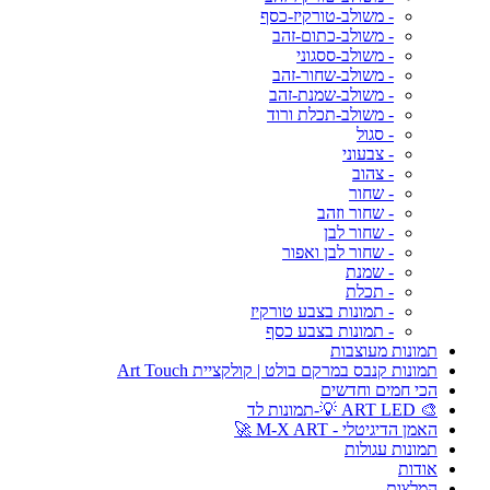
- משולב-טורקיז-כסף
- משולב-כתום-זהב
- משולב-ססגוני
- משולב-שחור-זהב
- משולב-שמנת-זהב
- משולב-תכלת ורוד
- סגול
- צבעוני
- צהוב
- שחור
- שחור וזהב
- שחור לבן
- שחור לבן ואפור
- שמנת
- תכלת
- תמונות בצבע טורקיז
- תמונות בצבע כסף
תמונות מעוצבות
תמונות קנבס במרקם בולט | קולקציית Art Touch
הכי חמים וחדשים
🎨 ART LED 💡-תמונות לד
האמן הדיגיטלי - M-X ART 🚀
תמונות עגולות
אודות
המלצות