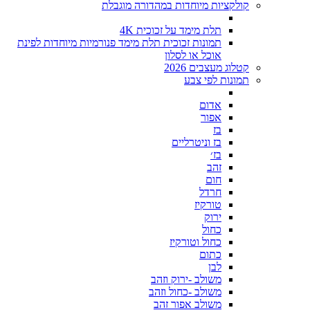
קולקציות מיוחדות במהדורה מוגבלת
תלת מימד על זכוכית 4K
תמונות זכוכית תלת מימד פנורמיות מיוחדות לפינת
אוכל או לסלון
קטלוג מעצבים 2026
תמונות לפי צבע
אדום
אפור
בז
בז וניטרליים
בז׳
זהב
חום
חרדל
טורקיז
ירוק
כחול
כחול וטורקיז
כתום
לבן
משולב -ירוק וזהב
משולב -כחול וזהב
משולב אפור זהב