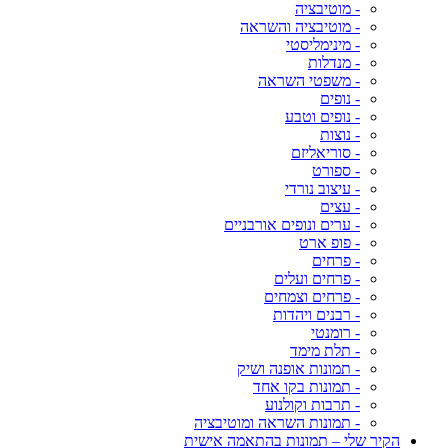
- מוטיבציה
- מוטיבציה והשראה
- מינימליסטי
- מנדלות
- משפטי השראה
- נופים
- נופים וטבע
- נוצות
- סוריאליזם
- ספורט
- עיצוב נורדי
- עצים
- ערים ונופים אורבניים
- פופ ארט
- פרחים
- פרחים ועלים
- פרחים וצמחים
- רבנים ויהדות
- רומנטי
- תלת מימד
- תמונות אופנה ושיק
- תמונות בקו אחד
- תרבות וקולנוע
- תמונות השראה ומוטיבציה
הקיר שלי – תמונות בהתאמה אישית