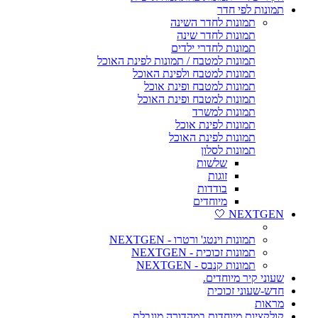
תמונות לפי חדר
תמונות לחדר השינה
תמונות לחדר שינה
תמונות לחדרי ילדים
תמונות למטבח / תמונות לפינת האוכל
תמונות למטבח ולפינת האוכל
תמונות למטבח ופינת אוכל
תמונות למטבח ופינת האוכל
תמונות למשרד
תמונות לפינת אוכל
תמונות לפינת האוכל
תמונות לסלון
שלשות
זוגות
בודדות
מיוחדים
NEXTGEN 🤍
תמונות וינטג' ורטרו - NEXTGEN
תמונות זכוכית - NEXTGEN
תמונות קנבס - NEXTGEN
שעוני קיר מיוחדים.
חדש-שעוני זכוכית
מראות
קולקציות מיוחדות במהדורה מוגבלת