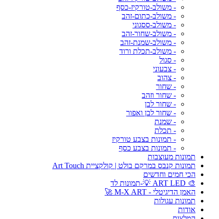
- משולב-טורקיז-כסף
- משולב-כתום-זהב
- משולב-ססגוני
- משולב-שחור-זהב
- משולב-שמנת-זהב
- משולב-תכלת ורוד
- סגול
- צבעוני
- צהוב
- שחור
- שחור וזהב
- שחור לבן
- שחור לבן ואפור
- שמנת
- תכלת
- תמונות בצבע טורקיז
- תמונות בצבע כסף
תמונות מעוצבות
תמונות קנבס במרקם בולט | קולקציית Art Touch
הכי חמים וחדשים
🎨 ART LED 💡-תמונות לד
האמן הדיגיטלי - M-X ART 🚀
תמונות עגולות
אודות
המלצות