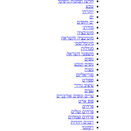
חדש! תמונות גרפיטי
טבע
יוקרתי
ים
ים וחופים
מודרני
מוטיבציה
מוטיבציה והשראה
מינימליסטי
מנדלות
משפטי השראה
נופים
נופים וטבע
נוצות
סוריאליזם
ספורט
עיצוב נורדי
עצים
ערים ונופים אורבניים
פופ ארט
פרחים
פרחים ועלים
פרחים וצמחים
רבנים ויהדות
רומנטי