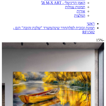
האמן הדיגיטלי - M-X ART 🚀
תמונות עגולות
אודות
המלצות
ראשי
תמונת זכוכית לסלון/חדר שינה/משרד "שלכת זהובה" דגם -
RF1502
-15%