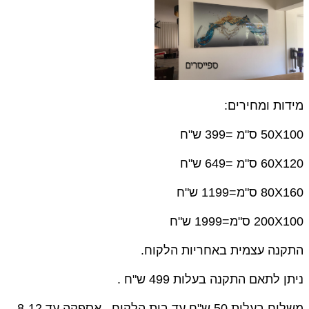
מידות ומחירים:
50X100 ס"מ =399 ש"ח
60X120 ס"מ =649 ש"ח
80X160 ס"מ=1199 ש"ח
200X100 ס"מ=1999 ש"ח
התקנה עצמית באחריות הלקוח.
ניתן לתאם התקנה בעלות 499 ש"ח .
משלוח בעלות 50 ש"ח עד בית הלקוח , אספקה עד 8-12