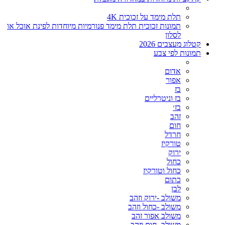
תלת מימד על זכוכית 4K
תמונות זכוכית תלת מימד פנורמיות מיוחדות לפינת אוכל או
לסלון
קטלוג מעצבים 2026
תמונות לפי צבע
אדום
אפור
בז
בז וניטרליים
בז׳
זהב
חום
חרדל
טורקיז
ירוק
כחול
כחול וטורקיז
כתום
לבן
משולב -ירוק וזהב
משולב -כחול וזהב
משולב אפור זהב
משולב- חום וזהב