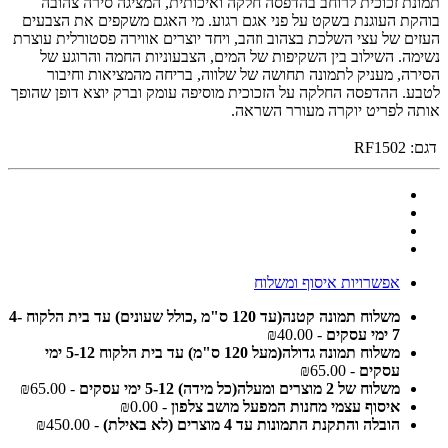
תמונת זכוכית לרוחב בהדפסה חלקה ואיכותית, המציגה סירה צהובה
בוהקת העוגנת בשקט על פני אגם רגוע. מי האגם משקפים את הצבעים
העזים של עצי השלכת בצהוב וזהב, ויחד יוצרים אווירה פסטורלית עוצרת
נשימה. השילוב בין השקיפות של המים, הצבעוניות החמה והרוגע של
הסירה, מעניק לתמונה תחושה של שלווה, בריחה מהמציאות וחיבור
לטבע. ההדפסה החלקה על הזכוכית מוסיפה עומק וברק יוצא דופן שהופך
אותה לפריט יוקרה מעורר השראה.
דגם:
RF1502
אפשרויות איסוף ומשלוח
משלוח תמונה קטנה(עד 120 ס"מ ,כולל שעונים) עד בית הלקוח 4-
7 ימי עסקים
- ₪40.00
משלוח תמונה גדולה(מעל 120 ס"מ) עד בית הלקוח 5-12 ימי
עסקים
- ₪65.00
משלוח של 2 מוצרים ומעלה(כל מידה) 5-12 ימי עסקים
- ₪65.00
איסוף עצמי מחנות המפעל מושב צלפון
- ₪0.00
הובלה והתקנת התמונות עד 4 מוצרים (לא באילת)
- ₪450.00