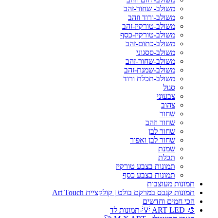
משולב- שחור-זהב
משולב-ורוד וזהב
משולב-טורקיז-זהב
משולב-טורקיז-כסף
משולב-כתום-זהב
משולב-ססגוני
משולב-שחור-זהב
משולב-שמנת-זהב
משולב-תכלת ורוד
סגול
צבעוני
צהוב
שחור
שחור וזהב
שחור לבן
שחור לבן ואפור
שמנת
תכלת
תמונות בצבע טורקיז
תמונות בצבע כסף
תמונות מעוצבות
תמונות קנבס במרקם בולט | קולקציית Art Touch
הכי חמים וחדשים
🎨 ART LED 💡-תמונות לד