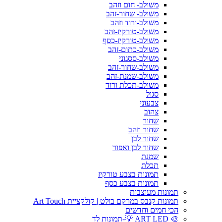
משולב- חום וזהב
משולב- שחור-זהב
משולב-ורוד וזהב
משולב-טורקיז-זהב
משולב-טורקיז-כסף
משולב-כתום-זהב
משולב-ססגוני
משולב-שחור-זהב
משולב-שמנת-זהב
משולב-תכלת ורוד
סגול
צבעוני
צהוב
שחור
שחור וזהב
שחור לבן
שחור לבן ואפור
שמנת
תכלת
תמונות בצבע טורקיז
תמונות בצבע כסף
תמונות מעוצבות
תמונות קנבס במרקם בולט | קולקציית Art Touch
הכי חמים וחדשים
🎨 ART LED 💡-תמונות לד