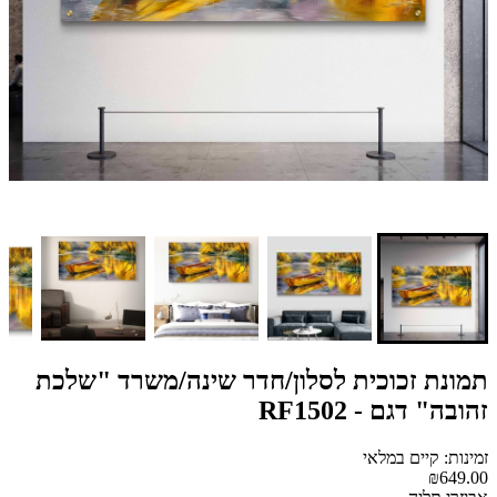
תמונת זכוכית לסלון/חדר שינה/משרד "שלכת
זהובה" דגם - RF1502
זמינות: קיים במלאי
₪649.00