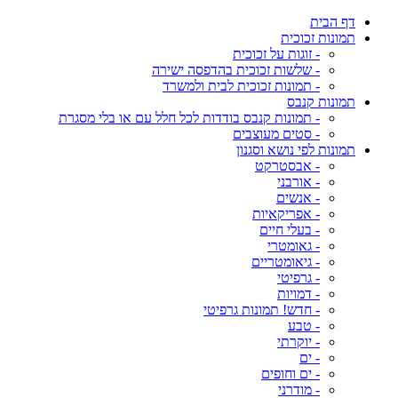
דף הבית
תמונות זכוכית
- זוגות על זכוכית
- שלשות זכוכית בהדפסה ישירה
- תמונות זכוכית לבית ולמשרד
תמונות קנבס
- תמונות קנבס בודדות לכל חלל עם או בלי מסגרת
- סטים מעוצבים
תמונות לפי נושא וסגנון
- אבסטרקט
- אורבני
- אנשים
- אפריקאיות
- בעלי חיים
- גאומטרי
- גיאומטריים
- גרפיטי
- דמויות
- חדש! תמונות גרפיטי
- טבע
- יוקרתי
- ים
- ים וחופים
- מודרני