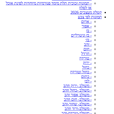
- תמונות זכוכית תלת מימד פנורמיות מיוחדות לפינת אוכל
או לסלון
קטלוג מעצבים 2026
תמונות לפי צבע
- אדום
- אפור
- בז
- בז וניטרליים
- בז׳
- זהב
- חום
- חרדל
- טורקיז
- ירוק
- כחול
- כחול וטורקיז
- כתום
- לבן
- משולב -ירוק וזהב
- משולב -כחול וזהב
- משולב אפור זהב
- משולב- חום וזהב
- משולב- שחור-זהב
- משולב-ורוד וזהב
- משולב-טורקיז-זהב