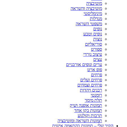
מוטיבציה
מוטיבציה והשראה
מינימליסטי
מנדלות
משפטי השראה
נופים
נופים וטבע
נוצות
סוריאליזם
ספורט
עיצוב נורדי
עצים
ערים ונופים אורבניים
פופ ארט
פרחים
פרחים ועלים
פרחים וצמחים
רבנים ויהדות
רומנטי
תלת מימד
תמונות אופנה ושיק
תמונות בקו אחד
תרבות וקולנוע
תמונות השראה ומוטיבציה
הקיר שלי – תמונות בהתאמה אישית