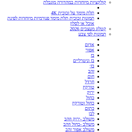
קולקציות מיוחדות במהדורה מוגבלת
תלת מימד על זכוכית 4K
תמונות זכוכית תלת מימד פנורמיות מיוחדות לפינת
אוכל או לסלון
קטלוג מעצבים 2026
תמונות לפי צבע
אדום
אפור
בז
בז וניטרליים
בז׳
זהב
חום
חרדל
טורקיז
ירוק
כחול
כחול וטורקיז
כתום
לבן
משולב -ירוק וזהב
משולב -כחול וזהב
משולב אפור זהב