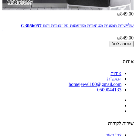
00
₪849.00
שלישיית תמונות מעוצבות מודפסות על זכוכית דגם G3056057
תמ
זכו
₪849.00
00
הוספה לסל
אודות
אודות
המלצות
homejewel100@gmail.com
0509044133
שירות לקוחות
צרו קשר