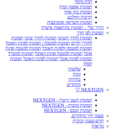
תלת מימד
תמונות אופנה ושיק
תמונות בקו אחד
תרבות וקולנוע
תמונות השראה ומוטיבציה
הקיר שלי – תמונות בהתאמה אישית
תמונות לפי חדר
תמונות לחדר השינה
תמונות לחדר שינה
תמונות
לחדרי ילדים
תמונות למטבח / תמונות לפינת האוכל
תמונות למטבח ולפינת האוכל
תמונות למטבח ופינת
אוכל
תמונות למטבח ופינת האוכל
תמונות למשרד
תמונות לפינת אוכל
תמונות לפינת האוכל
תמונות
לסלון
שלשות
זוגות
בודדות
מיוחדים
NEXTGEN 🤍
תמונות וינטג' ורטרו - NEXTGEN
תמונות זכוכית - NEXTGEN
תמונות קנבס - NEXTGEN
שעוני קיר מיוחדים.
חדש-שעוני זכוכית
מראות