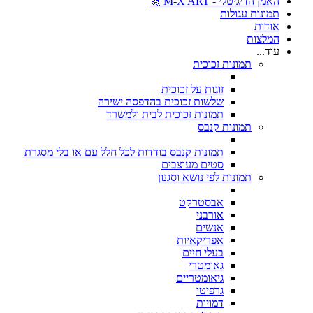
האמן הדיגיטלי - M-X ART 🚀
תמונות עגולות
אודות
המלצות
עוד...
תמונות זכוכית
זוגות על זכוכית
שלשות זכוכית בהדפסה ישירה
תמונות זכוכית לבית ולמשרד
תמונות קנבס
תמונות קנבס בודדות לכל חלל עם או בלי מסגרת
סטים מעוצבים
תמונות לפי נושא וסגנון
אבסטרקט
אורבני
אנשים
אפריקאיות
בעלי חיים
גאומטרי
גיאומטריים
גרפיטי
דמויות