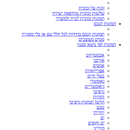
זוגות על זכוכית
שלשות זכוכית בהדפסה ישירה
תמונות זכוכית לבית ולמשרד
תמונות קנבס
תמונות קנבס בודדות לכל חלל עם או בלי מסגרת
סטים מעוצבים
תמונות לפי נושא וסגנון
אבסטרקט
אורבני
אנשים
אפריקאיות
בעלי חיים
גאומטרי
גיאומטריים
גרפיטי
דמויות
חדש! תמונות גרפיטי
טבע
יוקרתי
ים
ים וחופים
מודרני