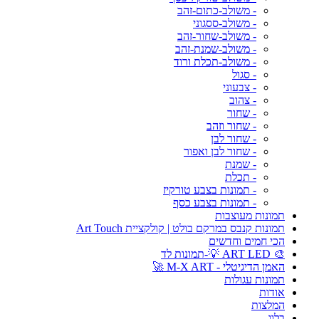
- משולב-כתום-זהב
- משולב-ססגוני
- משולב-שחור-זהב
- משולב-שמנת-זהב
- משולב-תכלת ורוד
- סגול
- צבעוני
- צהוב
- שחור
- שחור וזהב
- שחור לבן
- שחור לבן ואפור
- שמנת
- תכלת
- תמונות בצבע טורקיז
- תמונות בצבע כסף
תמונות מעוצבות
תמונות קנבס במרקם בולט | קולקציית Art Touch
הכי חמים וחדשים
🎨 ART LED 💡-תמונות לד
האמן הדיגיטלי - M-X ART 🚀
תמונות עגולות
אודות
המלצות
בלוג