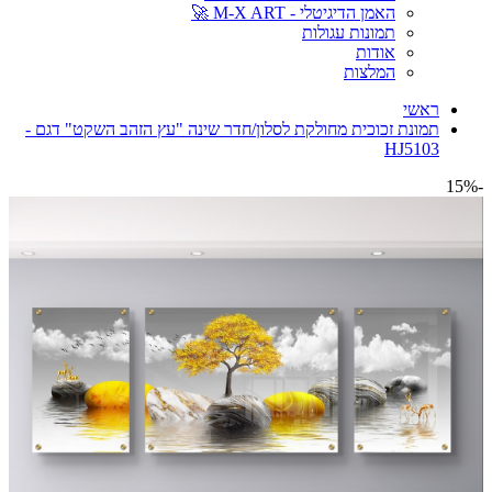
האמן הדיגיטלי - M-X ART 🚀
תמונות עגולות
אודות
המלצות
ראשי
תמונת זכוכית מחולקת לסלון/חדר שינה "עץ הזהב השקט" דגם -
HJ5103
-15%