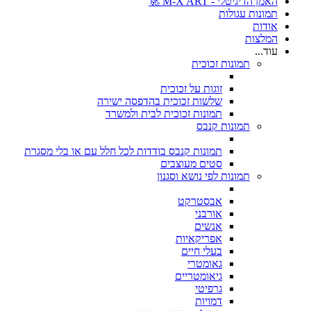
האמן הדיגיטלי - M-X ART 🚀
תמונות עגולות
אודות
המלצות
עוד...
תמונות זכוכית
זוגות על זכוכית
שלשות זכוכית בהדפסה ישירה
תמונות זכוכית לבית ולמשרד
תמונות קנבס
תמונות קנבס בודדות לכל חלל עם או בלי מסגרת
סטים מעוצבים
תמונות לפי נושא וסגנון
אבסטרקט
אורבני
אנשים
אפריקאיות
בעלי חיים
גאומטרי
גיאומטריים
גרפיטי
דמויות