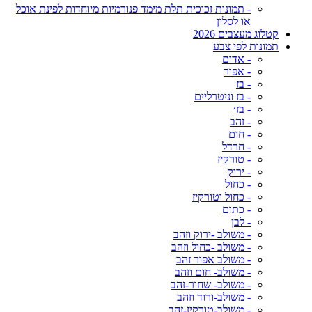
- תמונות זכוכית תלת מימד פנורמיות מיוחדות לפינת אוכל
או לסלון
קטלוג מעצבים 2026
תמונות לפי צבע
- אדום
- אפור
- בז
- בז וניטרליים
- בז׳
- זהב
- חום
- חרדל
- טורקיז
- ירוק
- כחול
- כחול וטורקיז
- כתום
- לבן
- משולב -ירוק וזהב
- משולב -כחול וזהב
- משולב אפור זהב
- משולב- חום וזהב
- משולב- שחור-זהב
- משולב-ורוד וזהב
- משולב-טורקיז-זהב