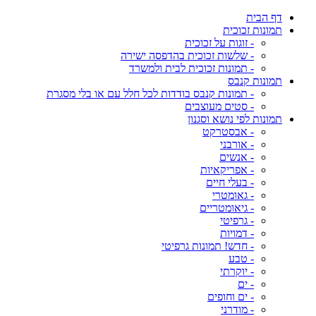
דף הבית
תמונות זכוכית
- זוגות על זכוכית
- שלשות זכוכית בהדפסה ישירה
- תמונות זכוכית לבית ולמשרד
תמונות קנבס
- תמונות קנבס בודדות לכל חלל עם או בלי מסגרת
- סטים מעוצבים
תמונות לפי נושא וסגנון
- אבסטרקט
- אורבני
- אנשים
- אפריקאיות
- בעלי חיים
- גאומטרי
- גיאומטריים
- גרפיטי
- דמויות
- חדש! תמונות גרפיטי
- טבע
- יוקרתי
- ים
- ים וחופים
- מודרני