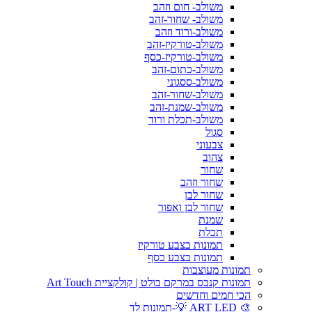
משולב- חום וזהב
משולב- שחור-זהב
משולב-ורוד וזהב
משולב-טורקיז-זהב
משולב-טורקיז-כסף
משולב-כתום-זהב
משולב-ססגוני
משולב-שחור-זהב
משולב-שמנת-זהב
משולב-תכלת ורוד
סגול
צבעוני
צהוב
שחור
שחור וזהב
שחור לבן
שחור לבן ואפור
שמנת
תכלת
תמונות בצבע טורקיז
תמונות בצבע כסף
תמונות מעוצבות
תמונות קנבס במרקם בולט | קולקציית Art Touch
הכי חמים וחדשים
🎨 ART LED 💡-תמונות לד