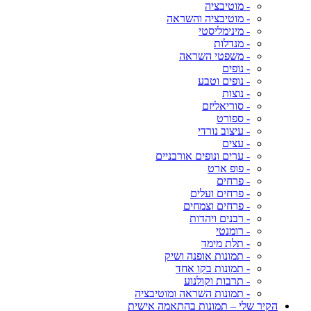
- מוטיבציה
- מוטיבציה והשראה
- מינימליסטי
- מנדלות
- משפטי השראה
- נופים
- נופים וטבע
- נוצות
- סוריאליזם
- ספורט
- עיצוב נורדי
- עצים
- ערים ונופים אורבניים
- פופ ארט
- פרחים
- פרחים ועלים
- פרחים וצמחים
- רבנים ויהדות
- רומנטי
- תלת מימד
- תמונות אופנה ושיק
- תמונות בקו אחד
- תרבות וקולנוע
- תמונות השראה ומוטיבציה
הקיר שלי – תמונות בהתאמה אישית