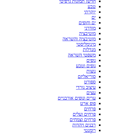
חדש! תמונות גרפיטי
טבע
יוקרתי
ים
ים וחופים
מודרני
מוטיבציה
מוטיבציה והשראה
מינימליסטי
מנדלות
משפטי השראה
נופים
נופים וטבע
נוצות
סוריאליזם
ספורט
עיצוב נורדי
עצים
ערים ונופים אורבניים
פופ ארט
פרחים
פרחים ועלים
פרחים וצמחים
רבנים ויהדות
רומנטי