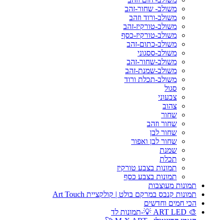
משולב- שחור-זהב
משולב-ורוד וזהב
משולב-טורקיז-זהב
משולב-טורקיז-כסף
משולב-כתום-זהב
משולב-ססגוני
משולב-שחור-זהב
משולב-שמנת-זהב
משולב-תכלת ורוד
סגול
צבעוני
צהוב
שחור
שחור וזהב
שחור לבן
שחור לבן ואפור
שמנת
תכלת
תמונות בצבע טורקיז
תמונות בצבע כסף
תמונות מעוצבות
תמונות קנבס במרקם בולט | קולקציית Art Touch
הכי חמים וחדשים
🎨 ART LED 💡-תמונות לד