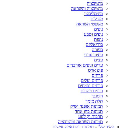
מוטיבציה
מוטיבציה והשראה
מינימליסטי
מנדלות
משפטי השראה
נופים
נופים וטבע
נוצות
סוריאליזם
ספורט
עיצוב נורדי
עצים
ערים ונופים אורבניים
פופ ארט
פרחים
פרחים ועלים
פרחים וצמחים
רבנים ויהדות
רומנטי
תלת מימד
תמונות אופנה ושיק
תמונות בקו אחד
תרבות וקולנוע
תמונות השראה ומוטיבציה
הקיר שלי – תמונות בהתאמה אישית