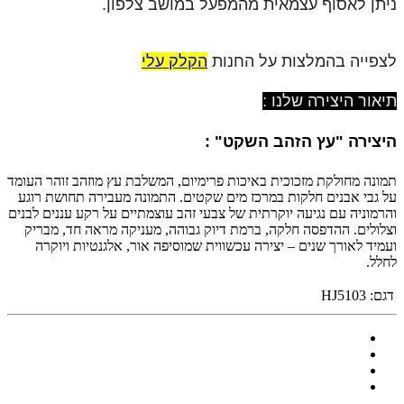
ניתן לאסוף עצמאית מהמפעל במושב צלפון.
לצפייה בהמלצות על החנות
הקלק עלי
תיאור היצירה שלנו :
היצירה "עץ הזהב השקט" :
תמונה מחולקת מזכוכית באיכות פרימיום, המשלבת עץ מוזהב זוהר העומד
על גבי אבנים חלקות במרכז מים שקטים. התמונה מעבירה תחושת רוגע
והרמוניה עם נגיעה יוקרתית של צבעי זהב עוצמתיים על רקע עננים לבנים
וצלולים. ההדפסה חלקה, ברמת דיוק גבוהה, מעניקה מראה חד, מבריק
ועמיד לאורך שנים – יצירה עכשווית שמוסיפה אור, אלגנטיות ויוקרה
לחלל.
דגם:
HJ5103