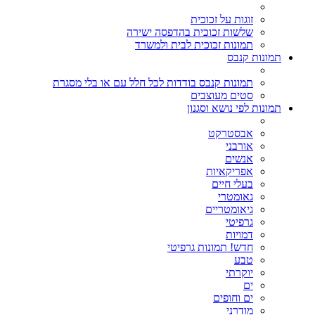
זוגות על זכוכית
שלשות זכוכית בהדפסה ישירה
תמונות זכוכית לבית ולמשרד
תמונות קנבס
תמונות קנבס בודדות לכל חלל עם או בלי מסגרת
סטים מעוצבים
תמונות לפי נושא וסגנון
אבסטרקט
אורבני
אנשים
אפריקאיות
בעלי חיים
גאומטרי
גיאומטריים
גרפיטי
דמויות
חדש! תמונות גרפיטי
טבע
יוקרתי
ים
ים וחופים
מודרני