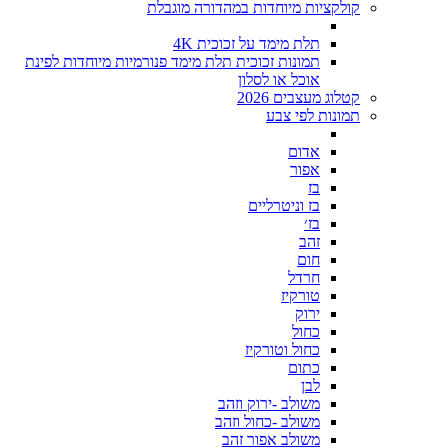
קולקציות מיוחדות במהדורה מוגבלת
תלת מימד על זכוכית 4K
תמונות זכוכית תלת מימד פנורמיות מיוחדות לפינת
אוכל או לסלון
קטלוג מעצבים 2026
תמונות לפי צבע
אדום
אפור
בז
בז וניטרליים
בז׳
זהב
חום
חרדל
טורקיז
ירוק
כחול
כחול וטורקיז
כתום
לבן
משולב -ירוק וזהב
משולב -כחול וזהב
משולב אפור זהב