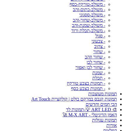
- משולב-טורקיז-כסף
- משולב-כתום-זהב
- משולב-ססגוני
- משולב-שחור-זהב
- משולב-שמנת-זהב
- משולב-תכלת ורוד
- סגול
- צבעוני
- צהוב
- שחור
- שחור וזהב
- שחור לבן
- שחור לבן ואפור
- שמנת
- תכלת
- תמונות בצבע טורקיז
- תמונות בצבע כסף
תמונות מעוצבות
תמונות קנבס במרקם בולט | קולקציית Art Touch
הכי חמים וחדשים
🎨 ART LED 💡-תמונות לד
האמן הדיגיטלי - M-X ART 🚀
תמונות עגולות
אודות
המלצות