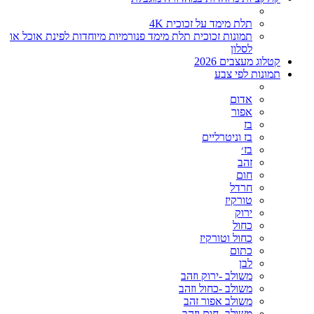
תלת מימד על זכוכית 4K
תמונות זכוכית תלת מימד פנורמיות מיוחדות לפינת אוכל או
לסלון
קטלוג מעצבים 2026
תמונות לפי צבע
אדום
אפור
בז
בז וניטרליים
בז׳
זהב
חום
חרדל
טורקיז
ירוק
כחול
כחול וטורקיז
כתום
לבן
משולב -ירוק וזהב
משולב -כחול וזהב
משולב אפור זהב
משולב- חום וזהב