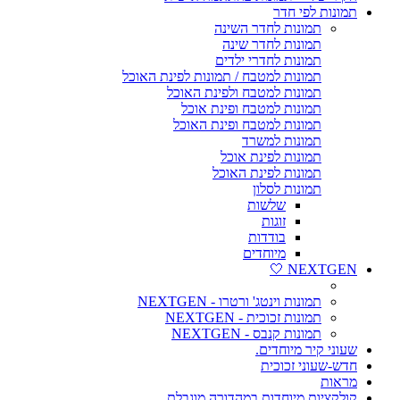
תמונות לפי חדר
תמונות לחדר השינה
תמונות לחדר שינה
תמונות לחדרי ילדים
תמונות למטבח / תמונות לפינת האוכל
תמונות למטבח ולפינת האוכל
תמונות למטבח ופינת אוכל
תמונות למטבח ופינת האוכל
תמונות למשרד
תמונות לפינת אוכל
תמונות לפינת האוכל
תמונות לסלון
שלשות
זוגות
בודדות
מיוחדים
NEXTGEN 🤍
תמונות וינטג' ורטרו - NEXTGEN
תמונות זכוכית - NEXTGEN
תמונות קנבס - NEXTGEN
שעוני קיר מיוחדים.
חדש-שעוני זכוכית
מראות
קולקציות מיוחדות במהדורה מוגבלת