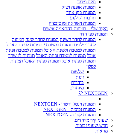
תלת מימד
תמונות אופנה ושיק
תמונות בקו אחד
תרבות וקולנוע
תמונות השראה ומוטיבציה
הקיר שלי – תמונות בהתאמה אישית
תמונות לפי חדר
תמונות לחדר השינה
תמונות לחדר שינה
תמונות
לחדרי ילדים
תמונות למטבח / תמונות לפינת האוכל
תמונות למטבח ולפינת האוכל
תמונות למטבח ופינת
אוכל
תמונות למטבח ופינת האוכל
תמונות למשרד
תמונות לפינת אוכל
תמונות לפינת האוכל
תמונות
לסלון
שלשות
זוגות
בודדות
מיוחדים
NEXTGEN 🤍
תמונות וינטג' ורטרו - NEXTGEN
תמונות זכוכית - NEXTGEN
תמונות קנבס - NEXTGEN
שעוני קיר מיוחדים.
חדש-שעוני זכוכית
מראות