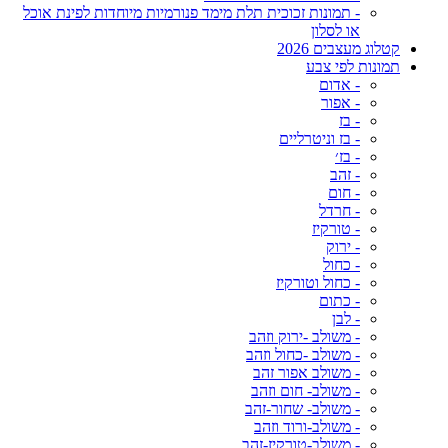
- תמונות זכוכית תלת מימד פנורמיות מיוחדות לפינת אוכל
או לסלון
קטלוג מעצבים 2026
תמונות לפי צבע
- אדום
- אפור
- בז
- בז וניטרליים
- בז׳
- זהב
- חום
- חרדל
- טורקיז
- ירוק
- כחול
- כחול וטורקיז
- כתום
- לבן
- משולב -ירוק וזהב
- משולב -כחול וזהב
- משולב אפור זהב
- משולב- חום וזהב
- משולב- שחור-זהב
- משולב-ורוד וזהב
- משולב-טורקיז-זהב