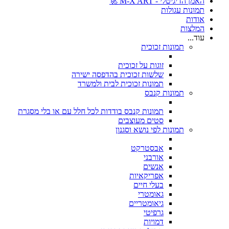
האמן הדיגיטלי - M-X ART 🚀
תמונות עגולות
אודות
המלצות
עוד...
תמונות זכוכית
זוגות על זכוכית
שלשות זכוכית בהדפסה ישירה
תמונות זכוכית לבית ולמשרד
תמונות קנבס
תמונות קנבס בודדות לכל חלל עם או בלי מסגרת
סטים מעוצבים
תמונות לפי נושא וסגנון
אבסטרקט
אורבני
אנשים
אפריקאיות
בעלי חיים
גאומטרי
גיאומטריים
גרפיטי
דמויות