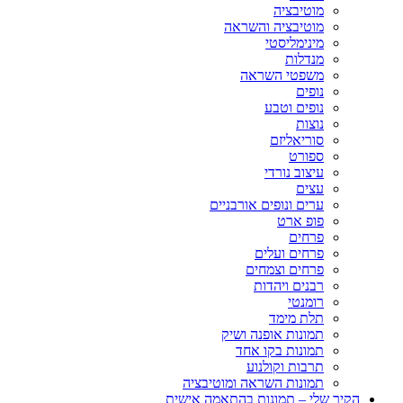
מוטיבציה
מוטיבציה והשראה
מינימליסטי
מנדלות
משפטי השראה
נופים
נופים וטבע
נוצות
סוריאליזם
ספורט
עיצוב נורדי
עצים
ערים ונופים אורבניים
פופ ארט
פרחים
פרחים ועלים
פרחים וצמחים
רבנים ויהדות
רומנטי
תלת מימד
תמונות אופנה ושיק
תמונות בקו אחד
תרבות וקולנוע
תמונות השראה ומוטיבציה
הקיר שלי – תמונות בהתאמה אישית