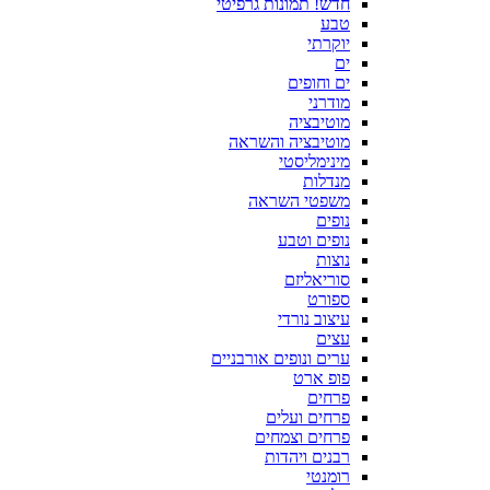
חדש! תמונות גרפיטי
טבע
יוקרתי
ים
ים וחופים
מודרני
מוטיבציה
מוטיבציה והשראה
מינימליסטי
מנדלות
משפטי השראה
נופים
נופים וטבע
נוצות
סוריאליזם
ספורט
עיצוב נורדי
עצים
ערים ונופים אורבניים
פופ ארט
פרחים
פרחים ועלים
פרחים וצמחים
רבנים ויהדות
רומנטי