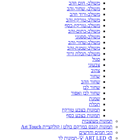
משולב- חום וזהב
משולב- שחור-זהב
משולב-ורוד וזהב
משולב-טורקיז-זהב
משולב-טורקיז-כסף
משולב-כתום-זהב
משולב-ססגוני
משולב-שחור-זהב
משולב-שמנת-זהב
משולב-תכלת ורוד
סגול
צבעוני
צהוב
שחור
שחור וזהב
שחור לבן
שחור לבן ואפור
שמנת
תכלת
תמונות בצבע טורקיז
תמונות בצבע כסף
תמונות מעוצבות
תמונות קנבס במרקם בולט | קולקציית Art Touch
הכי חמים וחדשים
🎨 ART LED 💡-תמונות לד