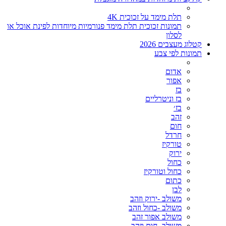
תלת מימד על זכוכית 4K
תמונות זכוכית תלת מימד פנורמיות מיוחדות לפינת אוכל או
לסלון
קטלוג מעצבים 2026
תמונות לפי צבע
אדום
אפור
בז
בז וניטרליים
בז׳
זהב
חום
חרדל
טורקיז
ירוק
כחול
כחול וטורקיז
כתום
לבן
משולב -ירוק וזהב
משולב -כחול וזהב
משולב אפור זהב
משולב- חום וזהב