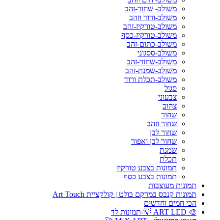
משולב- שחור-זהב
משולב-ורוד וזהב
משולב-טורקיז-זהב
משולב-טורקיז-כסף
משולב-כתום-זהב
משולב-ססגוני
משולב-שחור-זהב
משולב-שמנת-זהב
משולב-תכלת ורוד
סגול
צבעוני
צהוב
שחור
שחור וזהב
שחור לבן
שחור לבן ואפור
שמנת
תכלת
תמונות בצבע טורקיז
תמונות בצבע כסף
תמונות מעוצבות
תמונות קנבס במרקם בולט | קולקציית Art Touch
הכי חמים וחדשים
🎨 ART LED 💡-תמונות לד