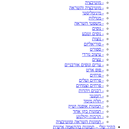
- מוטיבציה
- מוטיבציה והשראה
- מינימליסטי
- מנדלות
- משפטי השראה
- נופים
- נופים וטבע
- נוצות
- סוריאליזם
- ספורט
- עיצוב נורדי
- עצים
- ערים ונופים אורבניים
- פופ ארט
- פרחים
- פרחים ועלים
- פרחים וצמחים
- רבנים ויהדות
- רומנטי
- תלת מימד
- תמונות אופנה ושיק
- תמונות בקו אחד
- תרבות וקולנוע
- תמונות השראה ומוטיבציה
הקיר שלי – תמונות בהתאמה אישית