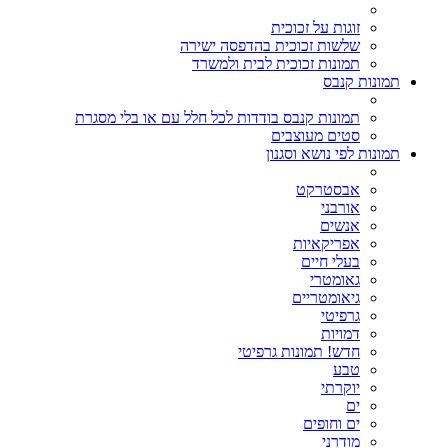
זוגות על זכוכית
שלשות זכוכית בהדפסה ישירה
תמונות זכוכית לבית ולמשרד
תמונות קנבס
תמונות קנבס בודדות לכל חלל עם או בלי מסגרת
סטים מעוצבים
תמונות לפי נושא וסגנון
אבסטרקט
אורבני
אנשים
אפריקאיות
בעלי חיים
גאומטרי
גיאומטריים
גרפיטי
דמויות
חדש! תמונות גרפיטי
טבע
יוקרתי
ים
ים וחופים
מודרני