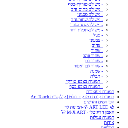
- משולב-טורקיז-כסף
- משולב-כתום-זהב
- משולב-ססגוני
- משולב-שחור-זהב
- משולב-שמנת-זהב
- משולב-תכלת ורוד
- סגול
- צבעוני
- צהוב
- שחור
- שחור וזהב
- שחור לבן
- שחור לבן ואפור
- שמנת
- תכלת
- תמונות בצבע טורקיז
- תמונות בצבע כסף
תמונות מעוצבות
תמונות קנבס במרקם בולט | קולקציית Art Touch
הכי חמים וחדשים
🎨 ART LED 💡-תמונות לד
האמן הדיגיטלי - M-X ART 🚀
תמונות עגולות
אודות
המלצות