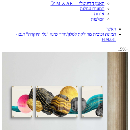
האמן הדיגיטלי - M-X ART 🚀
תמונות עגולות
אודות
המלצות
ראשי
תמונת זכוכית מחולקת לסלון/חדר שינה "גלי היוקרה" דגם -
HJ9331
-15%