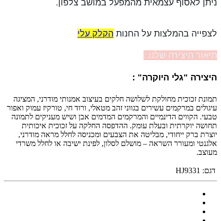
ניתן לאסוף עצמאית מהמפעל במושב צלפון.
לצפייה בהמלצות על החנות
הקלק עלי
תיאור היצירה שלנו :
היצירה "גלי היוקרה" :
תמונת זכוכית מחולקת לשלושה חלקים בעיצוב אמנותי מודרני, המציגה
עיגולים במרקמים עשירים בגווני זהב מטאלי, ורוד חי, טורקיז עמוק ואפור
טבעי. הקווים הדינמיים והמרקמים המדמים אבן ושיש מעניקים לתמונה
תחושה יוקרתית ובעלת עומק. ההדפסה החלקה על זכוכית איכותית
יוצרת ברק ייחודי, מבליטה את הצבעים ומכניסה לחלל מראה מודרני,
אלגנטי ומעורר השראה – מושלם לסלון, לפינת ישיבה או לחלל משרדי
מעוצב.
דגם:
HJ9331