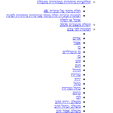
קולקציות מיוחדות במהדורה מוגבלת
תלת מימד על זכוכית 4K
תמונות זכוכית תלת מימד פנורמיות מיוחדות לפינת
אוכל או לסלון
קטלוג מעצבים 2026
תמונות לפי צבע
אדום
אפור
בז
בז וניטרליים
בז׳
זהב
חום
חרדל
טורקיז
ירוק
כחול
כחול וטורקיז
כתום
לבן
משולב -ירוק וזהב
משולב -כחול וזהב
משולב אפור זהב