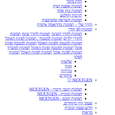
תלת מימד
תמונות אופנה ושיק
תמונות בקו אחד
תרבות וקולנוע
תמונות השראה ומוטיבציה
הקיר שלי – תמונות בהתאמה אישית
תמונות לפי חדר
תמונות לחדר השינה
תמונות לחדר שינה
תמונות
לחדרי ילדים
תמונות למטבח / תמונות לפינת האוכל
תמונות למטבח ולפינת האוכל
תמונות למטבח ופינת
אוכל
תמונות למטבח ופינת האוכל
תמונות למשרד
תמונות לפינת אוכל
תמונות לפינת האוכל
תמונות
לסלון
שלשות
זוגות
בודדות
מיוחדים
NEXTGEN 🤍
תמונות וינטג' ורטרו - NEXTGEN
תמונות זכוכית - NEXTGEN
תמונות קנבס - NEXTGEN
שעוני קיר מיוחדים.
חדש-שעוני זכוכית
מראות