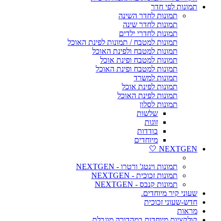
תמונות לפי חדר
תמונות לחדר השינה
תמונות לחדר שינה
תמונות לחדרי ילדים
תמונות למטבח / תמונות לפינת האוכל
תמונות למטבח ולפינת האוכל
תמונות למטבח ופינת אוכל
תמונות למטבח ופינת האוכל
תמונות למשרד
תמונות לפינת אוכל
תמונות לפינת האוכל
תמונות לסלון
שלשות
זוגות
בודדות
מיוחדים
NEXTGEN 🤍
תמונות וינטג' ורטרו - NEXTGEN
תמונות זכוכית - NEXTGEN
תמונות קנבס - NEXTGEN
שעוני קיר מיוחדים.
חדש-שעוני זכוכית
מראות
קולקציות מיוחדות במהדורה מוגבלת