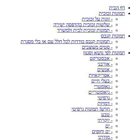
דף הבית
תמונות זכוכית
- זוגות על זכוכית
- שלשות זכוכית בהדפסה ישירה
- תמונות זכוכית לבית ולמשרד
תמונות קנבס
- תמונות קנבס בודדות לכל חלל עם או בלי מסגרת
- סטים מעוצבים
תמונות לפי נושא וסגנון
- אבסטרקט
- אורבני
- אנשים
- אפריקאיות
- בעלי חיים
- גאומטרי
- גיאומטריים
- גרפיטי
- דמויות
- חדש! תמונות גרפיטי
- טבע
- יוקרתי
- ים
- ים וחופים
- מודרני