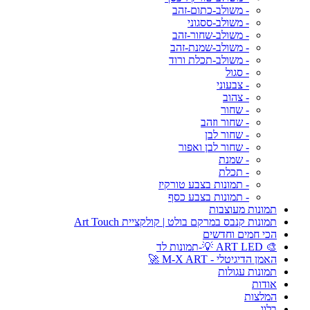
- משולב-כתום-זהב
- משולב-ססגוני
- משולב-שחור-זהב
- משולב-שמנת-זהב
- משולב-תכלת ורוד
- סגול
- צבעוני
- צהוב
- שחור
- שחור וזהב
- שחור לבן
- שחור לבן ואפור
- שמנת
- תכלת
- תמונות בצבע טורקיז
- תמונות בצבע כסף
תמונות מעוצבות
תמונות קנבס במרקם בולט | קולקציית Art Touch
הכי חמים וחדשים
🎨 ART LED 💡-תמונות לד
האמן הדיגיטלי - M-X ART 🚀
תמונות עגולות
אודות
המלצות
בלוג