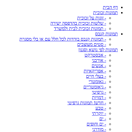
דף הבית
תמונות זכוכית
- זוגות על זכוכית
- שלשות זכוכית בהדפסה ישירה
- תמונות זכוכית לבית ולמשרד
תמונות קנבס
- תמונות קנבס בודדות לכל חלל עם או בלי מסגרת
- סטים מעוצבים
תמונות לפי נושא וסגנון
- אבסטרקט
- אורבני
- אנשים
- אפריקאיות
- בעלי חיים
- גאומטרי
- גיאומטריים
- גרפיטי
- דמויות
- חדש! תמונות גרפיטי
- טבע
- יוקרתי
- ים
- ים וחופים
- מודרני