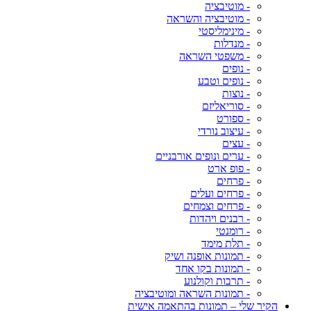
- מוטיבציה
- מוטיבציה והשראה
- מינימליסטי
- מנדלות
- משפטי השראה
- נופים
- נופים וטבע
- נוצות
- סוריאליזם
- ספורט
- עיצוב נורדי
- עצים
- ערים ונופים אורבניים
- פופ ארט
- פרחים
- פרחים ועלים
- פרחים וצמחים
- רבנים ויהדות
- רומנטי
- תלת מימד
- תמונות אופנה ושיק
- תמונות בקו אחד
- תרבות וקולנוע
- תמונות השראה ומוטיבציה
הקיר שלי – תמונות בהתאמה אישית