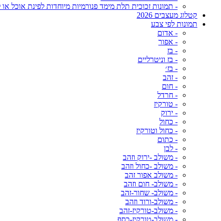
- תמונות זכוכית תלת מימד פנורמיות מיוחדות לפינת אוכל או ל
קטלוג מעצבים 2026
תמונות לפי צבע
- אדום
- אפור
- בז
- בז וניטרליים
- בז׳
- זהב
- חום
- חרדל
- טורקיז
- ירוק
- כחול
- כחול וטורקיז
- כתום
- לבן
- משולב -ירוק וזהב
- משולב -כחול וזהב
- משולב אפור זהב
- משולב- חום וזהב
- משולב- שחור-זהב
- משולב-ורוד וזהב
- משולב-טורקיז-זהב
- משולב-טורקיז-כסף