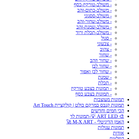
- משולב-טורקיז-כסף
- משולב-כתום-זהב
- משולב-ססגוני
- משולב-שחור-זהב
- משולב-שמנת-זהב
- משולב-תכלת ורוד
- סגול
- צבעוני
- צהוב
- שחור
- שחור וזהב
- שחור לבן
- שחור לבן ואפור
- שמנת
- תכלת
- תמונות בצבע טורקיז
- תמונות בצבע כסף
תמונות מעוצבות
תמונות קנבס במרקם בולט | קולקציית Art Touch
הכי חמים וחדשים
🎨 ART LED 💡-תמונות לד
האמן הדיגיטלי - M-X ART 🚀
תמונות עגולות
אודות
המלצות