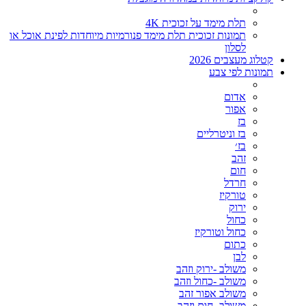
תלת מימד על זכוכית 4K
תמונות זכוכית תלת מימד פנורמיות מיוחדות לפינת אוכל או
לסלון
קטלוג מעצבים 2026
תמונות לפי צבע
אדום
אפור
בז
בז וניטרליים
בז׳
זהב
חום
חרדל
טורקיז
ירוק
כחול
כחול וטורקיז
כתום
לבן
משולב -ירוק וזהב
משולב -כחול וזהב
משולב אפור זהב
משולב- חום וזהב