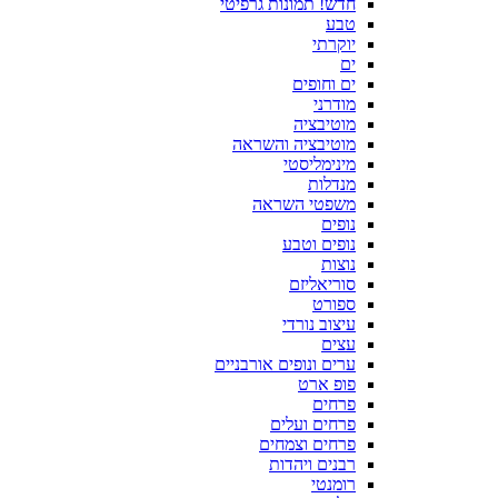
חדש! תמונות גרפיטי
טבע
יוקרתי
ים
ים וחופים
מודרני
מוטיבציה
מוטיבציה והשראה
מינימליסטי
מנדלות
משפטי השראה
נופים
נופים וטבע
נוצות
סוריאליזם
ספורט
עיצוב נורדי
עצים
ערים ונופים אורבניים
פופ ארט
פרחים
פרחים ועלים
פרחים וצמחים
רבנים ויהדות
רומנטי