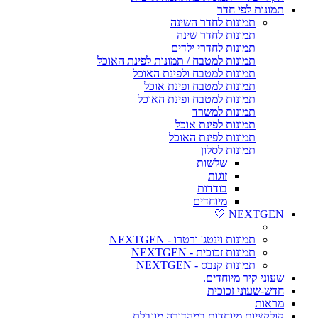
תמונות לפי חדר
תמונות לחדר השינה
תמונות לחדר שינה
תמונות לחדרי ילדים
תמונות למטבח / תמונות לפינת האוכל
תמונות למטבח ולפינת האוכל
תמונות למטבח ופינת אוכל
תמונות למטבח ופינת האוכל
תמונות למשרד
תמונות לפינת אוכל
תמונות לפינת האוכל
תמונות לסלון
שלשות
זוגות
בודדות
מיוחדים
NEXTGEN 🤍
תמונות וינטג' ורטרו - NEXTGEN
תמונות זכוכית - NEXTGEN
תמונות קנבס - NEXTGEN
שעוני קיר מיוחדים.
חדש-שעוני זכוכית
מראות
קולקציות מיוחדות במהדורה מוגבלת