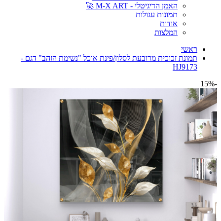
האמן הדיגיטלי - M-X ART 🚀
תמונות עגולות
אודות
המלצות
ראשי
תמונת זכוכית מרובעת לסלון/פינת אוכל "נשימת הזהב" דגם -
HJ9173
-15%