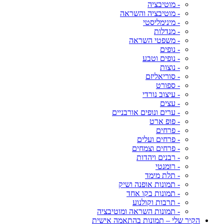
- מוטיבציה
- מוטיבציה והשראה
- מינימליסטי
- מנדלות
- משפטי השראה
- נופים
- נופים וטבע
- נוצות
- סוריאליזם
- ספורט
- עיצוב נורדי
- עצים
- ערים ונופים אורבניים
- פופ ארט
- פרחים
- פרחים ועלים
- פרחים וצמחים
- רבנים ויהדות
- רומנטי
- תלת מימד
- תמונות אופנה ושיק
- תמונות בקו אחד
- תרבות וקולנוע
- תמונות השראה ומוטיבציה
הקיר שלי – תמונות בהתאמה אישית