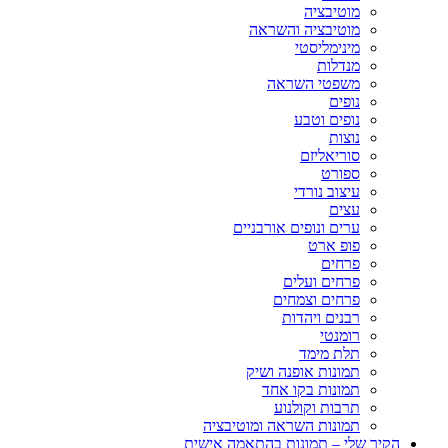
מוטיבציה
מוטיבציה והשראה
מינימליסטי
מנדלות
משפטי השראה
נופים
נופים וטבע
נוצות
סוריאליזם
ספורט
עיצוב נורדי
עצים
ערים ונופים אורבניים
פופ ארט
פרחים
פרחים ועלים
פרחים וצמחים
רבנים ויהדות
רומנטי
תלת מימד
תמונות אופנה ושיק
תמונות בקו אחד
תרבות וקולנוע
תמונות השראה ומוטיבציה
הקיר שלי – תמונות בהתאמה אישית