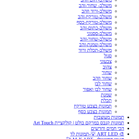
משולב- שחור-זהב
משולב-ורוד וזהב
משולב-טורקיז-זהב
משולב-טורקיז-כסף
משולב-כתום-זהב
משולב-ססגוני
משולב-שחור-זהב
משולב-שמנת-זהב
משולב-תכלת ורוד
סגול
צבעוני
צהוב
שחור
שחור וזהב
שחור לבן
שחור לבן ואפור
שמנת
תכלת
תמונות בצבע טורקיז
תמונות בצבע כסף
תמונות מעוצבות
תמונות קנבס במרקם בולט | קולקציית Art Touch
הכי חמים וחדשים
🎨 ART LED 💡-תמונות לד