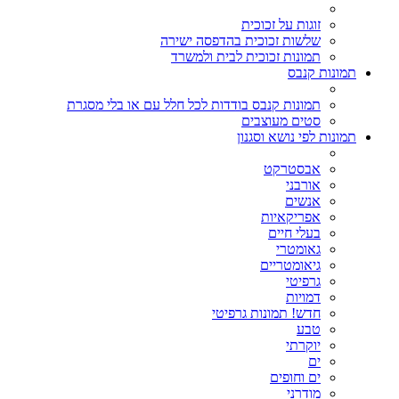
זוגות על זכוכית
שלשות זכוכית בהדפסה ישירה
תמונות זכוכית לבית ולמשרד
תמונות קנבס
תמונות קנבס בודדות לכל חלל עם או בלי מסגרת
סטים מעוצבים
תמונות לפי נושא וסגנון
אבסטרקט
אורבני
אנשים
אפריקאיות
בעלי חיים
גאומטרי
גיאומטריים
גרפיטי
דמויות
חדש! תמונות גרפיטי
טבע
יוקרתי
ים
ים וחופים
מודרני