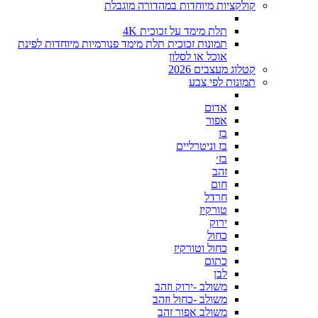
קולקציות מיוחדות במהדורה מוגבלת
תלת מימד על זכוכית 4K
תמונות זכוכית תלת מימד פנורמיות מיוחדות לפינת
אוכל או לסלון
קטלוג מעצבים 2026
תמונות לפי צבע
אדום
אפור
בז
בז וניטרליים
בז׳
זהב
חום
חרדל
טורקיז
ירוק
כחול
כחול וטורקיז
כתום
לבן
משולב -ירוק וזהב
משולב -כחול וזהב
משולב אפור זהב