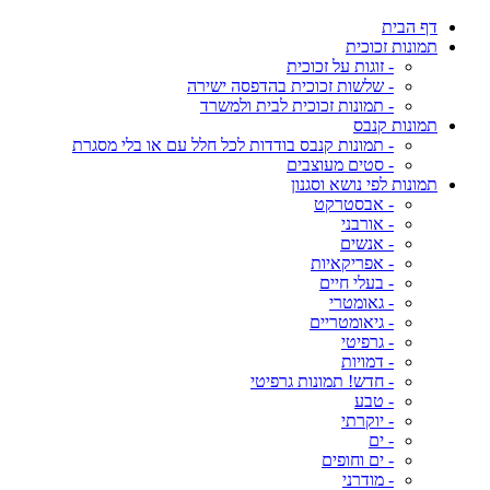
דף הבית
תמונות זכוכית
- זוגות על זכוכית
- שלשות זכוכית בהדפסה ישירה
- תמונות זכוכית לבית ולמשרד
תמונות קנבס
- תמונות קנבס בודדות לכל חלל עם או בלי מסגרת
- סטים מעוצבים
תמונות לפי נושא וסגנון
- אבסטרקט
- אורבני
- אנשים
- אפריקאיות
- בעלי חיים
- גאומטרי
- גיאומטריים
- גרפיטי
- דמויות
- חדש! תמונות גרפיטי
- טבע
- יוקרתי
- ים
- ים וחופים
- מודרני