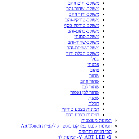
משולב- חום וזהב
משולב- שחור-זהב
משולב-ורוד וזהב
משולב-טורקיז-זהב
משולב-טורקיז-כסף
משולב-כתום-זהב
משולב-ססגוני
משולב-שחור-זהב
משולב-שמנת-זהב
משולב-תכלת ורוד
סגול
צבעוני
צהוב
שחור
שחור וזהב
שחור לבן
שחור לבן ואפור
שמנת
תכלת
תמונות בצבע טורקיז
תמונות בצבע כסף
תמונות מעוצבות
תמונות קנבס במרקם בולט | קולקציית Art Touch
הכי חמים וחדשים
🎨 ART LED 💡-תמונות לד