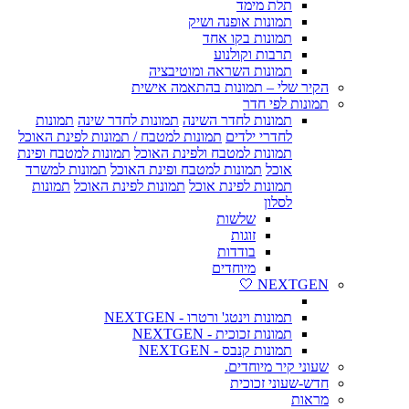
תלת מימד
תמונות אופנה ושיק
תמונות בקו אחד
תרבות וקולנוע
תמונות השראה ומוטיבציה
הקיר שלי – תמונות בהתאמה אישית
תמונות לפי חדר
תמונות לחדר השינה
תמונות לחדר שינה
תמונות
לחדרי ילדים
תמונות למטבח / תמונות לפינת האוכל
תמונות למטבח ולפינת האוכל
תמונות למטבח ופינת
אוכל
תמונות למטבח ופינת האוכל
תמונות למשרד
תמונות לפינת אוכל
תמונות לפינת האוכל
תמונות
לסלון
שלשות
זוגות
בודדות
מיוחדים
NEXTGEN 🤍
תמונות וינטג' ורטרו - NEXTGEN
תמונות זכוכית - NEXTGEN
תמונות קנבס - NEXTGEN
שעוני קיר מיוחדים.
חדש-שעוני זכוכית
מראות