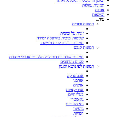
האמן הדיגיטלי - M-X ART 🚀
תמונות עגולות
אודות
המלצות
עוד...
תמונות זכוכית
זוגות על זכוכית
שלשות זכוכית בהדפסה ישירה
תמונות זכוכית לבית ולמשרד
תמונות קנבס
תמונות קנבס בודדות לכל חלל עם או בלי מסגרת
סטים מעוצבים
תמונות לפי נושא וסגנון
אבסטרקט
אורבני
אנשים
אפריקאיות
בעלי חיים
גאומטרי
גיאומטריים
גרפיטי
דמויות