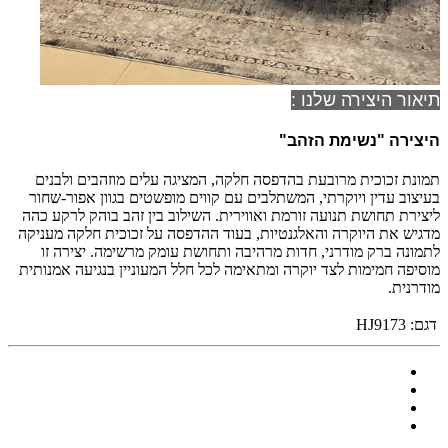
תיאור היצירה שלנו :
היצירה "נשימת הזהב
"
תמונת זכוכית מרובעת בהדפסה חלקה, המציגה עלים מוזהבים ולבנים
בעיצוב עדין ויוקרתי, המשתלבים עם קווים מופשטים בגוון אפור-שחור
ליצירת תחושת תנועה זורמת ואווירית. השילוב בין זהב בוהק לרקע כהה
מדגיש את היוקרה והאלגנטיות, בעוד ההדפסה על זכוכית חלקה מעניקה
לתמונה ברק מודרני, חדות מרהיבה ותחושת עומק מרשימה. יצירה זו
מוסיפה חמימות לצד יוקרה ומתאימה לכל חלל המעוניין בנגיעה אמנותית
מודרנית.
דגם:
HJ9173