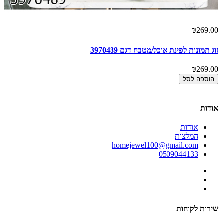
00
₪269.00
זוג תמונות לפינת אוכל/מטבח דגם 3970489
זו
00
₪269.00
הוספה לסל
אודות
אודות
המלצות
homejewel100@gmail.com
0509044133
שירות לקוחות