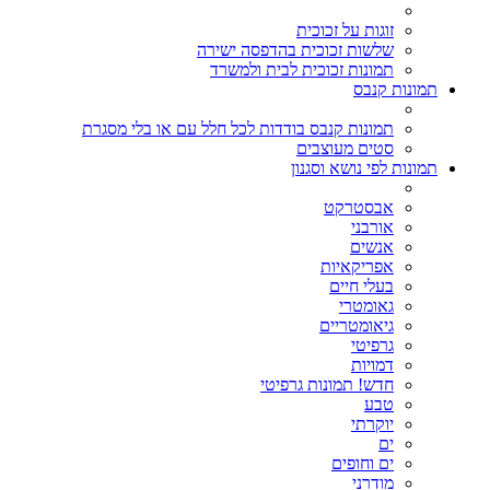
זוגות על זכוכית
שלשות זכוכית בהדפסה ישירה
תמונות זכוכית לבית ולמשרד
תמונות קנבס
תמונות קנבס בודדות לכל חלל עם או בלי מסגרת
סטים מעוצבים
תמונות לפי נושא וסגנון
אבסטרקט
אורבני
אנשים
אפריקאיות
בעלי חיים
גאומטרי
גיאומטריים
גרפיטי
דמויות
חדש! תמונות גרפיטי
טבע
יוקרתי
ים
ים וחופים
מודרני