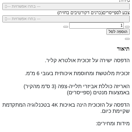
מידות
--- בחרו אפשרויות ---
צבע לספייסרים(ברגים דקורטיבים בחזית)
--- בחרו אפשרויות ---
הוספה לסל
תיאור
הדפסה ישירה על זכוכית אולטרא קליר.
זכוכית מלוטשת ומחוסמת איכותית בעובי 6 מ”מ.
האריזה כוללת אביזרי תלייה-צפה (3 ס"מ מהקיר)
באמצעות מנטים (ספייסרים)
הדפסה על הזכוכית הינה ב
איכות 4K
בטכנלוגיה המתקדמת
שקיימת כיום.
מידות ומחירים: