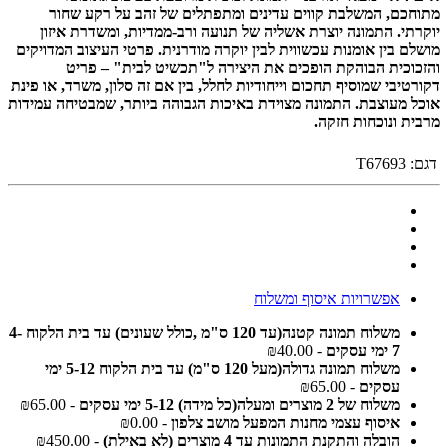
מתוחכם, המשלבת קווים עדינים ומתפתלים של זהב על רקע שחור
יוקרתי. התמונה יוצרת אשליה של תנועה ורב-ממדיות, ומשדרת איזון
מושלם בין אומנות עכשווית לבין יוקרה מודרנית. פרטי העיצוב המדויקים
והזכוכית הבוהקת הופכים את היצירה ל"תכשיט לבית" – פריט
דקורטיבי שמוסיף תחכום וייחודיות לחלל, בין אם זה סלון, משרד, או פינת
אוכל מעוצבת. התמונה מצוידת באיכות הגבוהה ביותר, שמבטיחה עמידות
מרבית ונוכחות חזקה.
דגם:
T67693
אפשרויות איסוף ומשלוח
משלוח תמונה קטנה(עד 120 ס"מ ,כולל שעונים) עד בית הלקוח 4-
7 ימי עסקים
- ₪40.00
משלוח תמונה גדולה(מעל 120 ס"מ) עד בית הלקוח 5-12 ימי
עסקים
- ₪65.00
משלוח של 2 מוצרים ומעלה(כל מידה) 5-12 ימי עסקים
- ₪65.00
איסוף עצמי מחנות המפעל מושב צלפון
- ₪0.00
הובלה והתקנת התמונות עד 4 מוצרים (לא באילת)
- ₪450.00