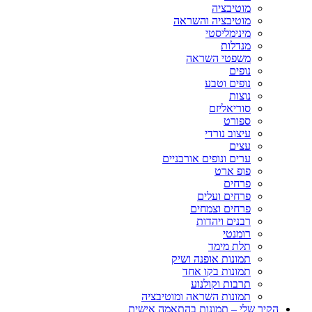
מוטיבציה
מוטיבציה והשראה
מינימליסטי
מנדלות
משפטי השראה
נופים
נופים וטבע
נוצות
סוריאליזם
ספורט
עיצוב נורדי
עצים
ערים ונופים אורבניים
פופ ארט
פרחים
פרחים ועלים
פרחים וצמחים
רבנים ויהדות
רומנטי
תלת מימד
תמונות אופנה ושיק
תמונות בקו אחד
תרבות וקולנוע
תמונות השראה ומוטיבציה
הקיר שלי – תמונות בהתאמה אישית