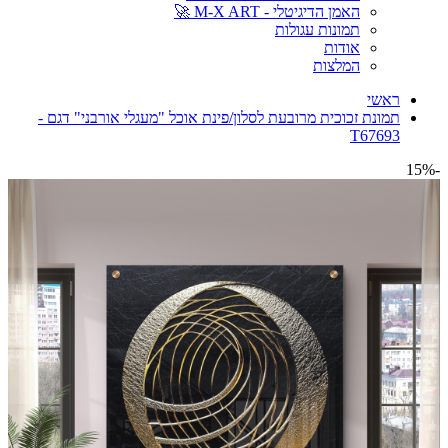
האמן הדיגיטלי - M-X ART 🚀
תמונות עגולות
אודות
המלצות
ראשי
תמונת זכוכית מרובעת לסלון/פינת אוכל "מעגלי אורבני" דגם -
T67693
-15%