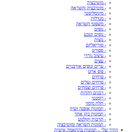
- מוטיבציה
- מוטיבציה והשראה
- מינימליסטי
- מנדלות
- משפטי השראה
- נופים
- נופים וטבע
- נוצות
- סוריאליזם
- ספורט
- עיצוב נורדי
- עצים
- ערים ונופים אורבניים
- פופ ארט
- פרחים
- פרחים ועלים
- פרחים וצמחים
- רבנים ויהדות
- רומנטי
- תלת מימד
- תמונות אופנה ושיק
- תמונות בקו אחד
- תרבות וקולנוע
- תמונות השראה ומוטיבציה
הקיר שלי – תמונות בהתאמה אישית