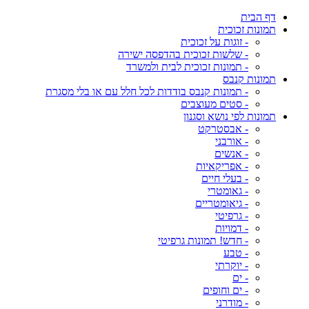
דף הבית
תמונות זכוכית
- זוגות על זכוכית
- שלשות זכוכית בהדפסה ישירה
- תמונות זכוכית לבית ולמשרד
תמונות קנבס
- תמונות קנבס בודדות לכל חלל עם או בלי מסגרת
- סטים מעוצבים
תמונות לפי נושא וסגנון
- אבסטרקט
- אורבני
- אנשים
- אפריקאיות
- בעלי חיים
- גאומטרי
- גיאומטריים
- גרפיטי
- דמויות
- חדש! תמונות גרפיטי
- טבע
- יוקרתי
- ים
- ים וחופים
- מודרני