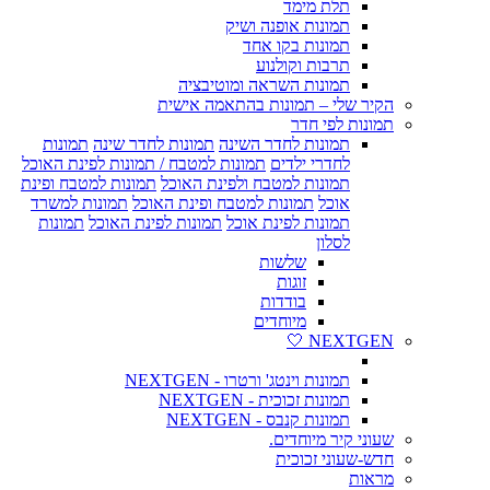
תלת מימד
תמונות אופנה ושיק
תמונות בקו אחד
תרבות וקולנוע
תמונות השראה ומוטיבציה
הקיר שלי – תמונות בהתאמה אישית
תמונות לפי חדר
תמונות לחדר השינה
תמונות לחדר שינה
תמונות
לחדרי ילדים
תמונות למטבח / תמונות לפינת האוכל
תמונות למטבח ולפינת האוכל
תמונות למטבח ופינת
אוכל
תמונות למטבח ופינת האוכל
תמונות למשרד
תמונות לפינת אוכל
תמונות לפינת האוכל
תמונות
לסלון
שלשות
זוגות
בודדות
מיוחדים
NEXTGEN 🤍
תמונות וינטג' ורטרו - NEXTGEN
תמונות זכוכית - NEXTGEN
תמונות קנבס - NEXTGEN
שעוני קיר מיוחדים.
חדש-שעוני זכוכית
מראות