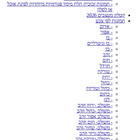
- תמונות זכוכית תלת מימד פנורמיות מיוחדות לפינת אוכל
או לסלון
קטלוג מעצבים 2026
תמונות לפי צבע
- אדום
- אפור
- בז
- בז וניטרליים
- בז׳
- זהב
- חום
- חרדל
- טורקיז
- ירוק
- כחול
- כחול וטורקיז
- כתום
- לבן
- משולב -ירוק וזהב
- משולב -כחול וזהב
- משולב אפור זהב
- משולב- חום וזהב
- משולב- שחור-זהב
- משולב-ורוד וזהב
- משולב-טורקיז-זהב