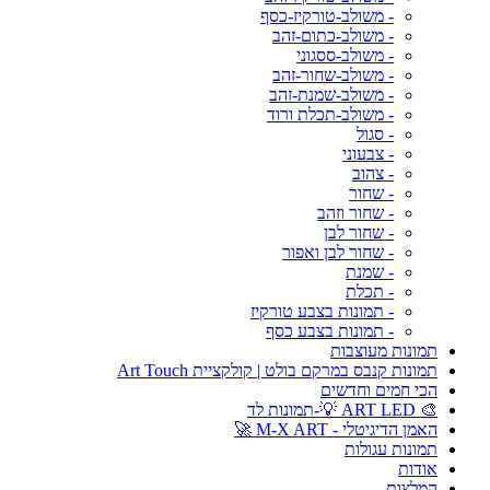
- משולב-טורקיז-כסף
- משולב-כתום-זהב
- משולב-ססגוני
- משולב-שחור-זהב
- משולב-שמנת-זהב
- משולב-תכלת ורוד
- סגול
- צבעוני
- צהוב
- שחור
- שחור וזהב
- שחור לבן
- שחור לבן ואפור
- שמנת
- תכלת
- תמונות בצבע טורקיז
- תמונות בצבע כסף
תמונות מעוצבות
תמונות קנבס במרקם בולט | קולקציית Art Touch
הכי חמים וחדשים
🎨 ART LED 💡-תמונות לד
האמן הדיגיטלי - M-X ART 🚀
תמונות עגולות
אודות
המלצות