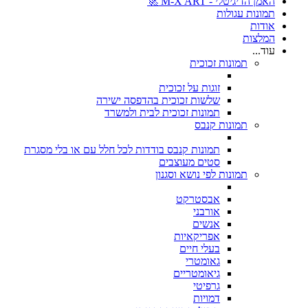
האמן הדיגיטלי - M-X ART 🚀
תמונות עגולות
אודות
המלצות
עוד...
תמונות זכוכית
זוגות על זכוכית
שלשות זכוכית בהדפסה ישירה
תמונות זכוכית לבית ולמשרד
תמונות קנבס
תמונות קנבס בודדות לכל חלל עם או בלי מסגרת
סטים מעוצבים
תמונות לפי נושא וסגנון
אבסטרקט
אורבני
אנשים
אפריקאיות
בעלי חיים
גאומטרי
גיאומטריים
גרפיטי
דמויות