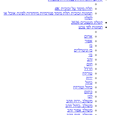
תלת מימד על זכוכית 4K
תמונות זכוכית תלת מימד פנורמיות מיוחדות לפינת אוכל או
לסלון
קטלוג מעצבים 2026
תמונות לפי צבע
אדום
אפור
בז
בז וניטרליים
בז׳
זהב
חום
חרדל
טורקיז
ירוק
כחול
כחול וטורקיז
כתום
לבן
משולב -ירוק וזהב
משולב -כחול וזהב
משולב אפור זהב
משולב- חום וזהב