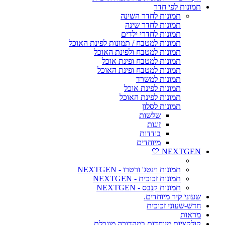
תמונות לפי חדר
תמונות לחדר השינה
תמונות לחדר שינה
תמונות לחדרי ילדים
תמונות למטבח / תמונות לפינת האוכל
תמונות למטבח ולפינת האוכל
תמונות למטבח ופינת אוכל
תמונות למטבח ופינת האוכל
תמונות למשרד
תמונות לפינת אוכל
תמונות לפינת האוכל
תמונות לסלון
שלשות
זוגות
בודדות
מיוחדים
NEXTGEN 🤍
תמונות וינטג' ורטרו - NEXTGEN
תמונות זכוכית - NEXTGEN
תמונות קנבס - NEXTGEN
שעוני קיר מיוחדים.
חדש-שעוני זכוכית
מראות
קולקציות מיוחדות במהדורה מוגבלת