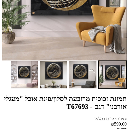
תמונת זכוכית מרובעת לסלון/פינת אוכל "מעגלי
אורבני" דגם - T67693
זמינות: קיים במלאי
₪599.00