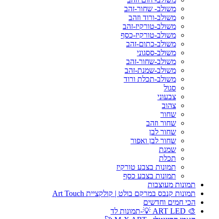
משולב- שחור-זהב
משולב-ורוד וזהב
משולב-טורקיז-זהב
משולב-טורקיז-כסף
משולב-כתום-זהב
משולב-ססגוני
משולב-שחור-זהב
משולב-שמנת-זהב
משולב-תכלת ורוד
סגול
צבעוני
צהוב
שחור
שחור וזהב
שחור לבן
שחור לבן ואפור
שמנת
תכלת
תמונות בצבע טורקיז
תמונות בצבע כסף
תמונות מעוצבות
תמונות קנבס במרקם בולט | קולקציית Art Touch
הכי חמים וחדשים
🎨 ART LED 💡-תמונות לד