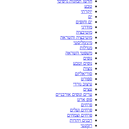
חדש! תמונות גרפיטי
טבע
יוקרתי
ים
ים וחופים
מודרני
מוטיבציה
מוטיבציה והשראה
מינימליסטי
מנדלות
משפטי השראה
נופים
נופים וטבע
נוצות
סוריאליזם
ספורט
עיצוב נורדי
עצים
ערים ונופים אורבניים
פופ ארט
פרחים
פרחים ועלים
פרחים וצמחים
רבנים ויהדות
רומנטי