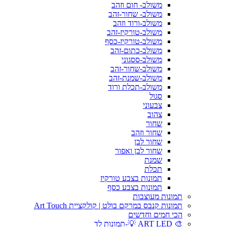
משולב- חום וזהב
משולב- שחור-זהב
משולב-ורוד וזהב
משולב-טורקיז-זהב
משולב-טורקיז-כסף
משולב-כתום-זהב
משולב-ססגוני
משולב-שחור-זהב
משולב-שמנת-זהב
משולב-תכלת ורוד
סגול
צבעוני
צהוב
שחור
שחור וזהב
שחור לבן
שחור לבן ואפור
שמנת
תכלת
תמונות בצבע טורקיז
תמונות בצבע כסף
תמונות מעוצבות
תמונות קנבס במרקם בולט | קולקציית Art Touch
הכי חמים וחדשים
🎨 ART LED 💡-תמונות לד