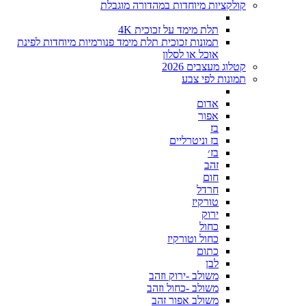
קולקציות מיוחדות במהדורה מוגבלת
תלת מימד על זכוכית 4K
תמונות זכוכית תלת מימד פנורמיות מיוחדות לפינת
אוכל או לסלון
קטלוג מעצבים 2026
תמונות לפי צבע
אדום
אפור
בז
בז וניטרליים
בז׳
זהב
חום
חרדל
טורקיז
ירוק
כחול
כחול וטורקיז
כתום
לבן
משולב -ירוק וזהב
משולב -כחול וזהב
משולב אפור זהב