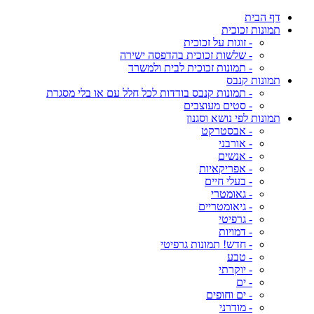
דף הבית
תמונות זכוכית
- זוגות על זכוכית
- שלשות זכוכית בהדפסה ישירה
- תמונות זכוכית לבית ולמשרד
תמונות קנבס
- תמונות קנבס בודדות לכל חלל עם או בלי מסגרת
- סטים מעוצבים
תמונות לפי נושא וסגנון
- אבסטרקט
- אורבני
- אנשים
- אפריקאיות
- בעלי חיים
- גאומטרי
- גיאומטריים
- גרפיטי
- דמויות
- חדש! תמונות גרפיטי
- טבע
- יוקרתי
- ים
- ים וחופים
- מודרני