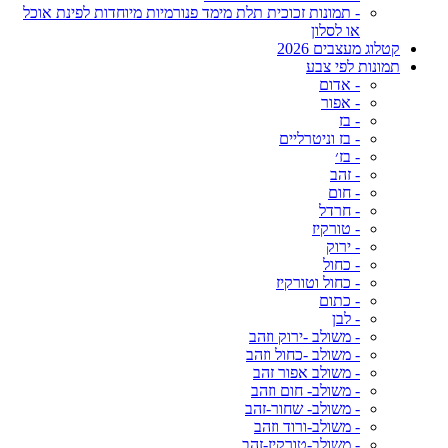
- תמונות זכוכית תלת מימד פנורמיות מיוחדות לפינת אוכל
או לסלון
קטלוג מעצבים 2026
תמונות לפי צבע
- אדום
- אפור
- בז
- בז וניטרליים
- בז׳
- זהב
- חום
- חרדל
- טורקיז
- ירוק
- כחול
- כחול וטורקיז
- כתום
- לבן
- משולב -ירוק וזהב
- משולב -כחול וזהב
- משולב אפור זהב
- משולב- חום וזהב
- משולב- שחור-זהב
- משולב-ורוד וזהב
- משולב-טורקיז-זהב