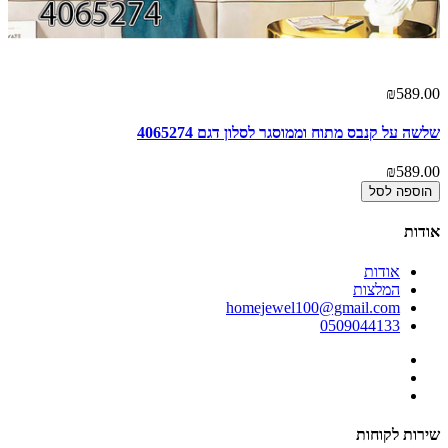
00
₪589.00
שלשה על קנבס מתוח וממוסגר לסלון דגם 4065274
ים
00
₪589.00
הוספה לסל
אודות
אודות
המלצות
homejewel100@gmail.com
0509044133
שירות לקוחות