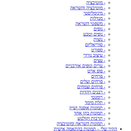
- מוטיבציה
- מוטיבציה והשראה
- מינימליסטי
- מנדלות
- משפטי השראה
- נופים
- נופים וטבע
- נוצות
- סוריאליזם
- ספורט
- עיצוב נורדי
- עצים
- ערים ונופים אורבניים
- פופ ארט
- פרחים
- פרחים ועלים
- פרחים וצמחים
- רבנים ויהדות
- רומנטי
- תלת מימד
- תמונות אופנה ושיק
- תמונות בקו אחד
- תרבות וקולנוע
- תמונות השראה ומוטיבציה
הקיר שלי – תמונות בהתאמה אישית