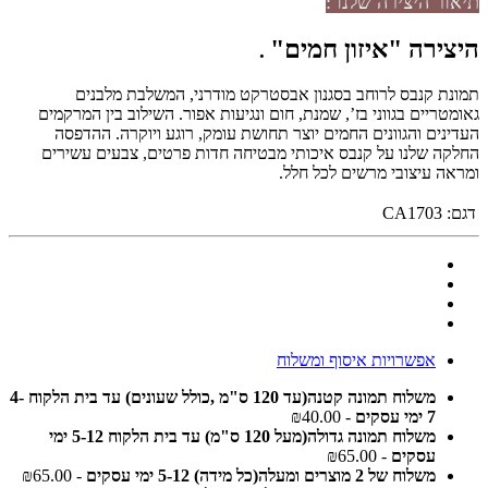
תיאור היצירה שלנו :
היצירה
"איזון חמים
"
.
תמונת קנבס לרוחב בסגנון אבסטרקט מודרני, המשלבת מלבנים
גאומטריים בגווני בז’, שמנת, חום ונגיעות אפור. השילוב בין המרקמים
העדינים והגוונים החמים יוצר תחושת עומק, רוגע ויוקרה. ההדפסה
החלקה שלנו על קנבס איכותי מבטיחה חדות פרטים, צבעים עשירים
ומראה עיצובי מרשים לכל חלל.
דגם:
CA1703
אפשרויות איסוף ומשלוח
משלוח תמונה קטנה(עד 120 ס"מ ,כולל שעונים) עד בית הלקוח 4-
7 ימי עסקים
- ₪40.00
משלוח תמונה גדולה(מעל 120 ס"מ) עד בית הלקוח 5-12 ימי
עסקים
- ₪65.00
משלוח של 2 מוצרים ומעלה(כל מידה) 5-12 ימי עסקים
- ₪65.00