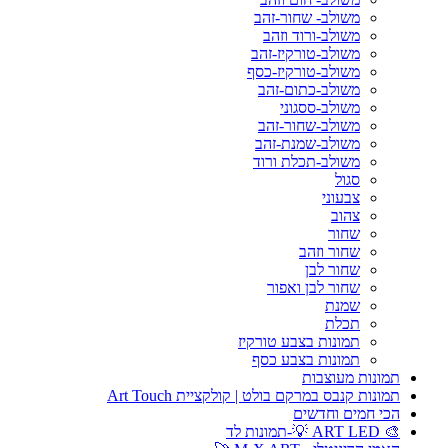
משולב- שחור-זהב
משולב-ורוד וזהב
משולב-טורקיז-זהב
משולב-טורקיז-כסף
משולב-כתום-זהב
משולב-ססגוני
משולב-שחור-זהב
משולב-שמנת-זהב
משולב-תכלת ורוד
סגול
צבעוני
צהוב
שחור
שחור וזהב
שחור לבן
שחור לבן ואפור
שמנת
תכלת
תמונות בצבע טורקיז
תמונות בצבע כסף
תמונות מעוצבות
תמונות קנבס במרקם בולט | קולקציית Art Touch
הכי חמים וחדשים
🎨 ART LED 💡-תמונות לד