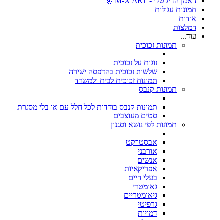
האמן הדיגיטלי - M-X ART 🚀
תמונות עגולות
אודות
המלצות
עוד...
תמונות זכוכית
זוגות על זכוכית
שלשות זכוכית בהדפסה ישירה
תמונות זכוכית לבית ולמשרד
תמונות קנבס
תמונות קנבס בודדות לכל חלל עם או בלי מסגרת
סטים מעוצבים
תמונות לפי נושא וסגנון
אבסטרקט
אורבני
אנשים
אפריקאיות
בעלי חיים
גאומטרי
גיאומטריים
גרפיטי
דמויות