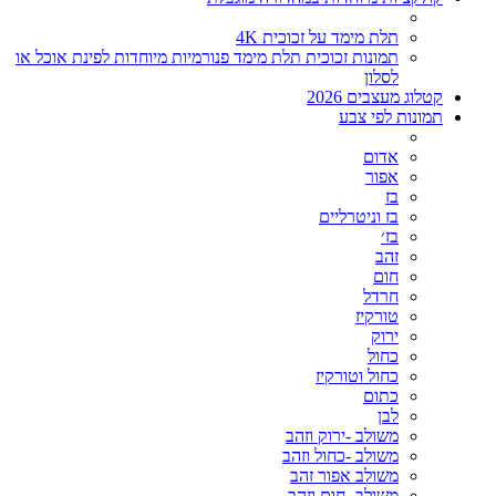
תלת מימד על זכוכית 4K
תמונות זכוכית תלת מימד פנורמיות מיוחדות לפינת אוכל או
לסלון
קטלוג מעצבים 2026
תמונות לפי צבע
אדום
אפור
בז
בז וניטרליים
בז׳
זהב
חום
חרדל
טורקיז
ירוק
כחול
כחול וטורקיז
כתום
לבן
משולב -ירוק וזהב
משולב -כחול וזהב
משולב אפור זהב
משולב- חום וזהב