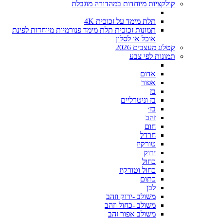
קולקציות מיוחדות במהדורה מוגבלת
תלת מימד על זכוכית 4K
תמונות זכוכית תלת מימד פנורמיות מיוחדות לפינת
אוכל או לסלון
קטלוג מעצבים 2026
תמונות לפי צבע
אדום
אפור
בז
בז וניטרליים
בז׳
זהב
חום
חרדל
טורקיז
ירוק
כחול
כחול וטורקיז
כתום
לבן
משולב -ירוק וזהב
משולב -כחול וזהב
משולב אפור זהב