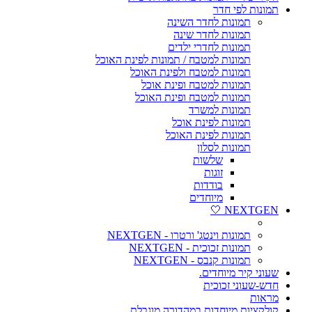
תמונות לפי חדר
תמונות לחדר השינה
תמונות לחדר שינה
תמונות לחדרי ילדים
תמונות למטבח / תמונות לפינת האוכל
תמונות למטבח ולפינת האוכל
תמונות למטבח ופינת אוכל
תמונות למטבח ופינת האוכל
תמונות למשרד
תמונות לפינת אוכל
תמונות לפינת האוכל
תמונות לסלון
שלשות
זוגות
בודדות
מיוחדים
NEXTGEN 🤍
תמונות וינטג' ורטרו - NEXTGEN
תמונות זכוכית - NEXTGEN
תמונות קנבס - NEXTGEN
שעוני קיר מיוחדים.
חדש-שעוני זכוכית
מראות
קולקציות מיוחדות במהדורה מוגבלת