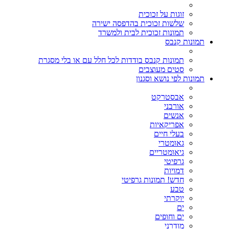
זוגות על זכוכית
שלשות זכוכית בהדפסה ישירה
תמונות זכוכית לבית ולמשרד
תמונות קנבס
תמונות קנבס בודדות לכל חלל עם או בלי מסגרת
סטים מעוצבים
תמונות לפי נושא וסגנון
אבסטרקט
אורבני
אנשים
אפריקאיות
בעלי חיים
גאומטרי
גיאומטריים
גרפיטי
דמויות
חדש! תמונות גרפיטי
טבע
יוקרתי
ים
ים וחופים
מודרני