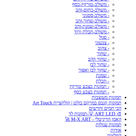
- משולב-טורקיז-כסף
- משולב-כתום-זהב
- משולב-ססגוני
- משולב-שחור-זהב
- משולב-שמנת-זהב
- משולב-תכלת ורוד
- סגול
- צבעוני
- צהוב
- שחור
- שחור וזהב
- שחור לבן
- שחור לבן ואפור
- שמנת
- תכלת
- תמונות בצבע טורקיז
- תמונות בצבע כסף
תמונות מעוצבות
תמונות קנבס במרקם בולט | קולקציית Art Touch
הכי חמים וחדשים
🎨 ART LED 💡-תמונות לד
האמן הדיגיטלי - M-X ART 🚀
תמונות עגולות
אודות
המלצות