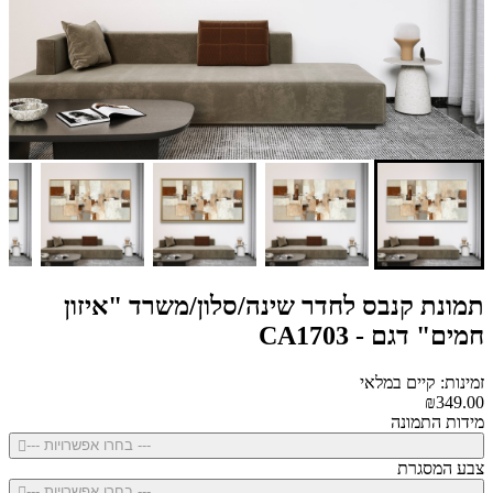
תמונת קנבס לחדר שינה/סלון/משרד "איזון
חמים" דגם - CA1703
זמינות: קיים במלאי
₪349.00
מידות התמונה
--- בחרו אפשרויות ---
צבע המסגרת
--- בחרו אפשרויות ---