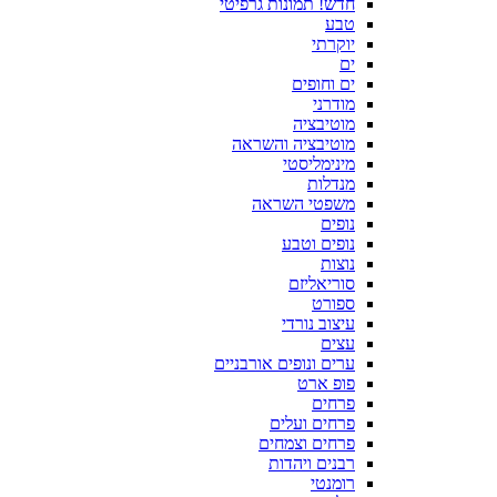
חדש! תמונות גרפיטי
טבע
יוקרתי
ים
ים וחופים
מודרני
מוטיבציה
מוטיבציה והשראה
מינימליסטי
מנדלות
משפטי השראה
נופים
נופים וטבע
נוצות
סוריאליזם
ספורט
עיצוב נורדי
עצים
ערים ונופים אורבניים
פופ ארט
פרחים
פרחים ועלים
פרחים וצמחים
רבנים ויהדות
רומנטי