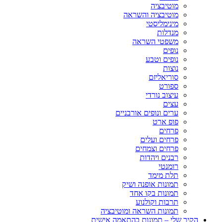
מוטיבציה
מוטיבציה והשראה
מינימליסטי
מנדלות
משפטי השראה
נופים
נופים וטבע
נוצות
סוריאליזם
ספורט
עיצוב נורדי
עצים
ערים ונופים אורבניים
פופ ארט
פרחים
פרחים ועלים
פרחים וצמחים
רבנים ויהדות
רומנטי
תלת מימד
תמונות אופנה ושיק
תמונות בקו אחד
תרבות וקולנוע
תמונות השראה ומוטיבציה
הקיר שלי – תמונות בהתאמה אישית