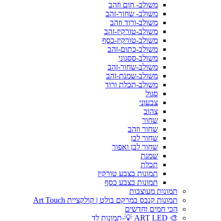
משולב- חום וזהב
משולב- שחור-זהב
משולב-ורוד וזהב
משולב-טורקיז-זהב
משולב-טורקיז-כסף
משולב-כתום-זהב
משולב-ססגוני
משולב-שחור-זהב
משולב-שמנת-זהב
משולב-תכלת ורוד
סגול
צבעוני
צהוב
שחור
שחור וזהב
שחור לבן
שחור לבן ואפור
שמנת
תכלת
תמונות בצבע טורקיז
תמונות בצבע כסף
תמונות מעוצבות
תמונות קנבס במרקם בולט | קולקציית Art Touch
הכי חמים וחדשים
🎨 ART LED 💡-תמונות לד