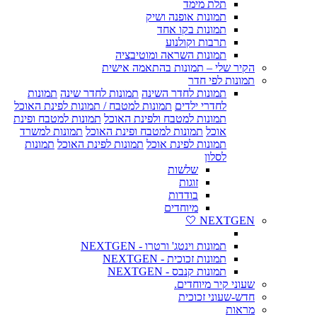
תלת מימד
תמונות אופנה ושיק
תמונות בקו אחד
תרבות וקולנוע
תמונות השראה ומוטיבציה
הקיר שלי – תמונות בהתאמה אישית
תמונות לפי חדר
תמונות לחדר השינה
תמונות לחדר שינה
תמונות
לחדרי ילדים
תמונות למטבח / תמונות לפינת האוכל
תמונות למטבח ולפינת האוכל
תמונות למטבח ופינת
אוכל
תמונות למטבח ופינת האוכל
תמונות למשרד
תמונות לפינת אוכל
תמונות לפינת האוכל
תמונות
לסלון
שלשות
זוגות
בודדות
מיוחדים
NEXTGEN 🤍
תמונות וינטג' ורטרו - NEXTGEN
תמונות זכוכית - NEXTGEN
תמונות קנבס - NEXTGEN
שעוני קיר מיוחדים.
חדש-שעוני זכוכית
מראות