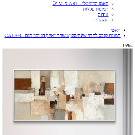
האמן הדיגיטלי - M-X ART 🚀
תמונות עגולות
אודות
המלצות
ראשי
תמונת קנבס לחדר שינה/סלון/משרד "איזון חמים" דגם - CA1703
-15%