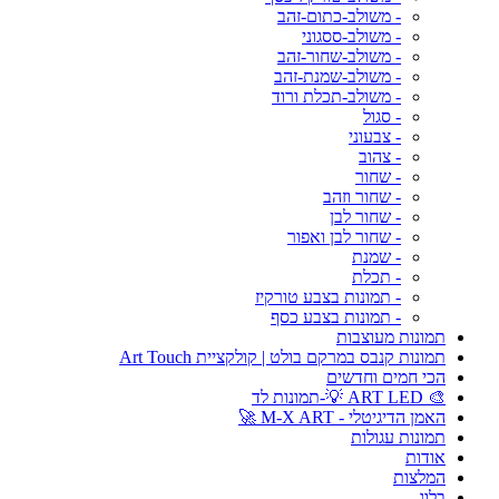
- משולב-כתום-זהב
- משולב-ססגוני
- משולב-שחור-זהב
- משולב-שמנת-זהב
- משולב-תכלת ורוד
- סגול
- צבעוני
- צהוב
- שחור
- שחור וזהב
- שחור לבן
- שחור לבן ואפור
- שמנת
- תכלת
- תמונות בצבע טורקיז
- תמונות בצבע כסף
תמונות מעוצבות
תמונות קנבס במרקם בולט | קולקציית Art Touch
הכי חמים וחדשים
🎨 ART LED 💡-תמונות לד
האמן הדיגיטלי - M-X ART 🚀
תמונות עגולות
אודות
המלצות
בלוג