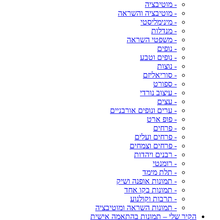
- מוטיבציה
- מוטיבציה והשראה
- מינימליסטי
- מנדלות
- משפטי השראה
- נופים
- נופים וטבע
- נוצות
- סוריאליזם
- ספורט
- עיצוב נורדי
- עצים
- ערים ונופים אורבניים
- פופ ארט
- פרחים
- פרחים ועלים
- פרחים וצמחים
- רבנים ויהדות
- רומנטי
- תלת מימד
- תמונות אופנה ושיק
- תמונות בקו אחד
- תרבות וקולנוע
- תמונות השראה ומוטיבציה
הקיר שלי – תמונות בהתאמה אישית