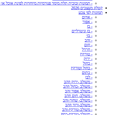
- תמונות זכוכית תלת מימד פנורמיות מיוחדות לפינת אוכל או ל
קטלוג מעצבים 2026
תמונות לפי צבע
- אדום
- אפור
- בז
- בז וניטרליים
- בז׳
- זהב
- חום
- חרדל
- טורקיז
- ירוק
- כחול
- כחול וטורקיז
- כתום
- לבן
- משולב -ירוק וזהב
- משולב -כחול וזהב
- משולב אפור זהב
- משולב- חום וזהב
- משולב- שחור-זהב
- משולב-ורוד וזהב
- משולב-טורקיז-זהב
- משולב-טורקיז-כסף