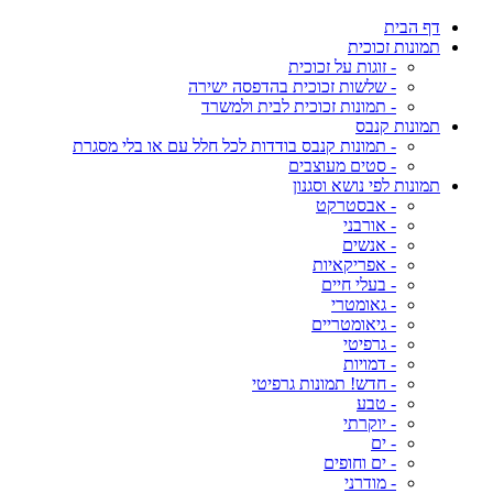
דף הבית
תמונות זכוכית
- זוגות על זכוכית
- שלשות זכוכית בהדפסה ישירה
- תמונות זכוכית לבית ולמשרד
תמונות קנבס
- תמונות קנבס בודדות לכל חלל עם או בלי מסגרת
- סטים מעוצבים
תמונות לפי נושא וסגנון
- אבסטרקט
- אורבני
- אנשים
- אפריקאיות
- בעלי חיים
- גאומטרי
- גיאומטריים
- גרפיטי
- דמויות
- חדש! תמונות גרפיטי
- טבע
- יוקרתי
- ים
- ים וחופים
- מודרני