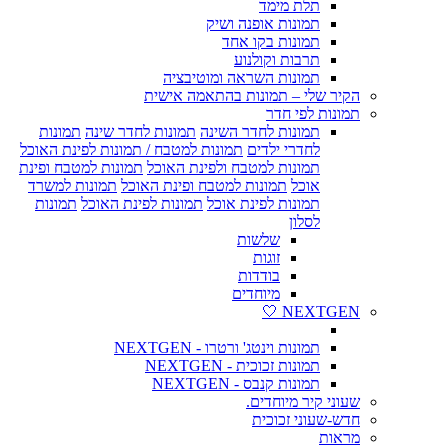
תלת מימד
תמונות אופנה ושיק
תמונות בקו אחד
תרבות וקולנוע
תמונות השראה ומוטיבציה
הקיר שלי – תמונות בהתאמה אישית
תמונות לפי חדר
תמונות לחדר השינה
תמונות לחדר שינה
תמונות
לחדרי ילדים
תמונות למטבח / תמונות לפינת האוכל
תמונות למטבח ולפינת האוכל
תמונות למטבח ופינת
אוכל
תמונות למטבח ופינת האוכל
תמונות למשרד
תמונות לפינת אוכל
תמונות לפינת האוכל
תמונות
לסלון
שלשות
זוגות
בודדות
מיוחדים
NEXTGEN 🤍
תמונות וינטג' ורטרו - NEXTGEN
תמונות זכוכית - NEXTGEN
תמונות קנבס - NEXTGEN
שעוני קיר מיוחדים.
חדש-שעוני זכוכית
מראות