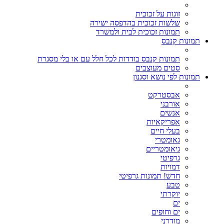
זוגות על זכוכית
שלשות זכוכית בהדפסה ישירה
תמונות זכוכית לבית ולמשרד
תמונות קנבס
תמונות קנבס בודדות לכל חלל עם או בלי מסגרת
סטים מעוצבים
תמונות לפי נושא וסגנון
אבסטרקט
אורבני
אנשים
אפריקאיות
בעלי חיים
גאומטרי
גיאומטריים
גרפיטי
דמויות
חדש! תמונות גרפיטי
טבע
יוקרתי
ים
ים וחופים
מודרני