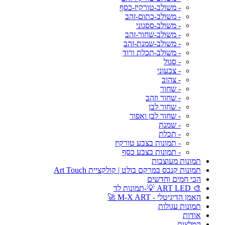
- משולב-טורקיז-כסף
- משולב-כתום-זהב
- משולב-ססגוני
- משולב-שחור-זהב
- משולב-שמנת-זהב
- משולב-תכלת ורוד
- סגול
- צבעוני
- צהוב
- שחור
- שחור וזהב
- שחור לבן
- שחור לבן ואפור
- שמנת
- תכלת
- תמונות בצבע טורקיז
- תמונות בצבע כסף
תמונות מעוצבות
תמונות קנבס במרקם בולט | קולקציית Art Touch
הכי חמים וחדשים
🎨 ART LED 💡-תמונות לד
האמן הדיגיטלי - M-X ART 🚀
תמונות עגולות
אודות
המלצות