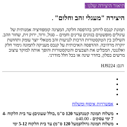
תיאור היצירה שלנו :
היצירה
"מעגלי זהב וחלום
"
.
תמונת קנבס לרוחב בהדפסה חלקה, המציגה קומפוזיציה אמנותית של
עיגולים מופשטים בגוונים עדינים וחמים – סגול, ורוד, ירוק זית, שחור וזהב.
השילוב בין הטקסטורות הרכות לנגיעות זהב מטאלי יוצר עומק ותחושת
יוקרה מרהיבה. ההדפסה האיכותית על קנבס מעניקה לתמונה גימור חלק
ואלגנטי, המבליט את הצבעים והטקסטורות והופך אותה למוקד עיצוב
מרשים בסלון, בחדר שינה או בכל חלל מודרני.
דגם:
HJ9224
אפשרויות איסוף ומשלוח
משלוח תמונה קטנה(עד 120 ס"מ ,כולל שעונים) עד בית הלקוח 4-
7 ימי עסקים
- ₪40.00
משלוח תמונה גדולה(מעל 120 ס"מ) עד בית הלקוח 5-12 ימי