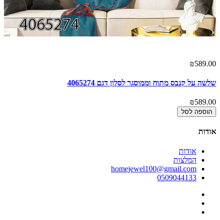
00
₪589.00
שלשה על קנבס מתוח וממוסגר לסלון דגם 4065274
ים
00
₪589.00
הוספה לסל
אודות
אודות
המלצות
homejewel100@gmail.com
0509044133