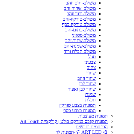
משולב- חום וזהב
משולב- שחור-זהב
משולב-ורוד וזהב
משולב-טורקיז-זהב
משולב-טורקיז-כסף
משולב-כתום-זהב
משולב-ססגוני
משולב-שחור-זהב
משולב-שמנת-זהב
משולב-תכלת ורוד
סגול
צבעוני
צהוב
שחור
שחור וזהב
שחור לבן
שחור לבן ואפור
שמנת
תכלת
תמונות בצבע טורקיז
תמונות בצבע כסף
תמונות מעוצבות
תמונות קנבס במרקם בולט | קולקציית Art Touch
הכי חמים וחדשים
🎨 ART LED 💡-תמונות לד