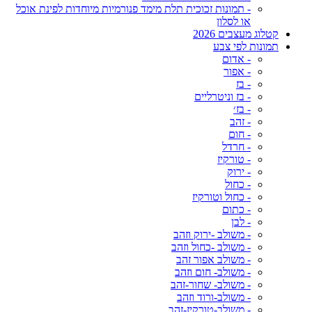
- תמונות זכוכית תלת מימד פנורמיות מיוחדות לפינת אוכל
או לסלון
קטלוג מעצבים 2026
תמונות לפי צבע
- אדום
- אפור
- בז
- בז וניטרליים
- בז׳
- זהב
- חום
- חרדל
- טורקיז
- ירוק
- כחול
- כחול וטורקיז
- כתום
- לבן
- משולב -ירוק וזהב
- משולב -כחול וזהב
- משולב אפור זהב
- משולב- חום וזהב
- משולב- שחור-זהב
- משולב-ורוד וזהב
- משולב-טורקיז-זהב