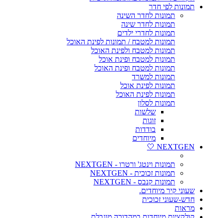
תמונות לפי חדר
תמונות לחדר השינה
תמונות לחדר שינה
תמונות לחדרי ילדים
תמונות למטבח / תמונות לפינת האוכל
תמונות למטבח ולפינת האוכל
תמונות למטבח ופינת אוכל
תמונות למטבח ופינת האוכל
תמונות למשרד
תמונות לפינת אוכל
תמונות לפינת האוכל
תמונות לסלון
שלשות
זוגות
בודדות
מיוחדים
NEXTGEN 🤍
תמונות וינטג' ורטרו - NEXTGEN
תמונות זכוכית - NEXTGEN
תמונות קנבס - NEXTGEN
שעוני קיר מיוחדים.
חדש-שעוני זכוכית
מראות
קולקציות מיוחדות במהדורה מוגבלת