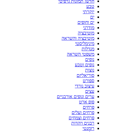
חדש! תמונות גרפיטי
טבע
יוקרתי
ים
ים וחופים
מודרני
מוטיבציה
מוטיבציה והשראה
מינימליסטי
מנדלות
משפטי השראה
נופים
נופים וטבע
נוצות
סוריאליזם
ספורט
עיצוב נורדי
עצים
ערים ונופים אורבניים
פופ ארט
פרחים
פרחים ועלים
פרחים וצמחים
רבנים ויהדות
רומנטי