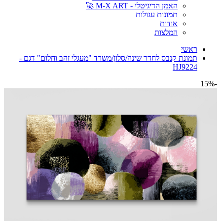
האמן הדיגיטלי - M-X ART 🚀
תמונות עגולות
אודות
המלצות
ראשי
תמונת קנבס לחדר שינה/סלון/משרד "מעגלי זהב וחלום" דגם -
HJ9224
-15%