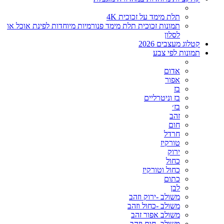
תלת מימד על זכוכית 4K
תמונות זכוכית תלת מימד פנורמיות מיוחדות לפינת אוכל או
לסלון
קטלוג מעצבים 2026
תמונות לפי צבע
אדום
אפור
בז
בז וניטרליים
בז׳
זהב
חום
חרדל
טורקיז
ירוק
כחול
כחול וטורקיז
כתום
לבן
משולב -ירוק וזהב
משולב -כחול וזהב
משולב אפור זהב
משולב- חום וזהב