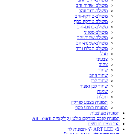
משולב- שחור-זהב
משולב-ורוד וזהב
משולב-טורקיז-זהב
משולב-טורקיז-כסף
משולב-כתום-זהב
משולב-ססגוני
משולב-שחור-זהב
משולב-שמנת-זהב
משולב-תכלת ורוד
סגול
צבעוני
צהוב
שחור
שחור וזהב
שחור לבן
שחור לבן ואפור
שמנת
תכלת
תמונות בצבע טורקיז
תמונות בצבע כסף
תמונות מעוצבות
תמונות קנבס במרקם בולט | קולקציית Art Touch
הכי חמים וחדשים
🎨 ART LED 💡-תמונות לד