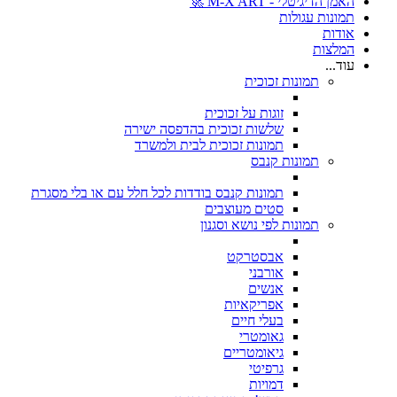
האמן הדיגיטלי - M-X ART 🚀
תמונות עגולות
אודות
המלצות
עוד...
תמונות זכוכית
זוגות על זכוכית
שלשות זכוכית בהדפסה ישירה
תמונות זכוכית לבית ולמשרד
תמונות קנבס
תמונות קנבס בודדות לכל חלל עם או בלי מסגרת
סטים מעוצבים
תמונות לפי נושא וסגנון
אבסטרקט
אורבני
אנשים
אפריקאיות
בעלי חיים
גאומטרי
גיאומטריים
גרפיטי
דמויות