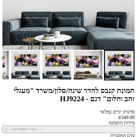
תמונת קנבס לחדר שינה/סלון/משרד "מעגלי
זהב וחלום" דגם - HJ9224
זמינות: קיים במלאי
₪349.00
מידות התמונה
--- בחרו אפשרויות ---
צבע המסגרת