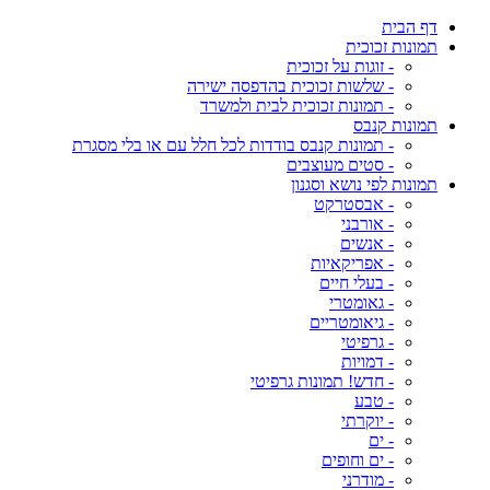
דף הבית
תמונות זכוכית
- זוגות על זכוכית
- שלשות זכוכית בהדפסה ישירה
- תמונות זכוכית לבית ולמשרד
תמונות קנבס
- תמונות קנבס בודדות לכל חלל עם או בלי מסגרת
- סטים מעוצבים
תמונות לפי נושא וסגנון
- אבסטרקט
- אורבני
- אנשים
- אפריקאיות
- בעלי חיים
- גאומטרי
- גיאומטריים
- גרפיטי
- דמויות
- חדש! תמונות גרפיטי
- טבע
- יוקרתי
- ים
- ים וחופים
- מודרני