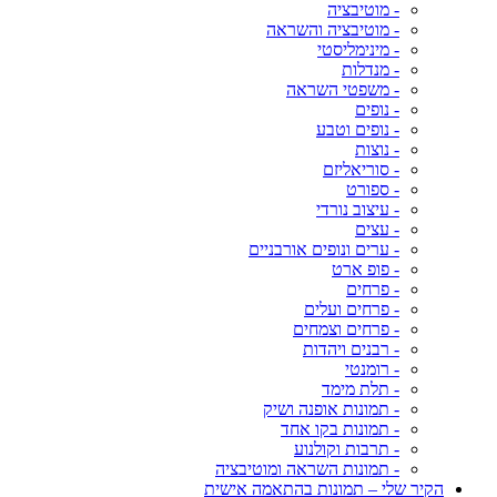
- מוטיבציה
- מוטיבציה והשראה
- מינימליסטי
- מנדלות
- משפטי השראה
- נופים
- נופים וטבע
- נוצות
- סוריאליזם
- ספורט
- עיצוב נורדי
- עצים
- ערים ונופים אורבניים
- פופ ארט
- פרחים
- פרחים ועלים
- פרחים וצמחים
- רבנים ויהדות
- רומנטי
- תלת מימד
- תמונות אופנה ושיק
- תמונות בקו אחד
- תרבות וקולנוע
- תמונות השראה ומוטיבציה
הקיר שלי – תמונות בהתאמה אישית