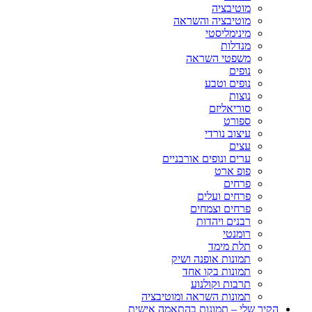
מוטיבציה
מוטיבציה והשראה
מינימליסטי
מנדלות
משפטי השראה
נופים
נופים וטבע
נוצות
סוריאליזם
ספורט
עיצוב נורדי
עצים
ערים ונופים אורבניים
פופ ארט
פרחים
פרחים ועלים
פרחים וצמחים
רבנים ויהדות
רומנטי
תלת מימד
תמונות אופנה ושיק
תמונות בקו אחד
תרבות וקולנוע
תמונות השראה ומוטיבציה
הקיר שלי – תמונות בהתאמה אישית