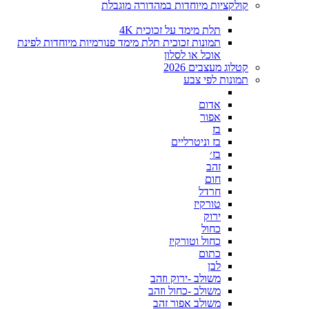
קולקציות מיוחדות במהדורה מוגבלת
תלת מימד על זכוכית 4K
תמונות זכוכית תלת מימד פנורמיות מיוחדות לפינת
אוכל או לסלון
קטלוג מעצבים 2026
תמונות לפי צבע
אדום
אפור
בז
בז וניטרליים
בז׳
זהב
חום
חרדל
טורקיז
ירוק
כחול
כחול וטורקיז
כתום
לבן
משולב -ירוק וזהב
משולב -כחול וזהב
משולב אפור זהב