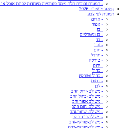
- תמונות זכוכית תלת מימד פנורמיות מיוחדות לפינת אוכל או ל
קטלוג מעצבים 2026
תמונות לפי צבע
- אדום
- אפור
- בז
- בז וניטרליים
- בז׳
- זהב
- חום
- חרדל
- טורקיז
- ירוק
- כחול
- כחול וטורקיז
- כתום
- לבן
- משולב -ירוק וזהב
- משולב -כחול וזהב
- משולב אפור זהב
- משולב- חום וזהב
- משולב- שחור-זהב
- משולב-ורוד וזהב
- משולב-טורקיז-זהב
- משולב-טורקיז-כסף