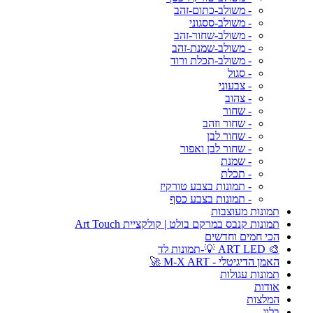
- משולב-כתום-זהב
- משולב-ססגוני
- משולב-שחור-זהב
- משולב-שמנת-זהב
- משולב-תכלת ורוד
- סגול
- צבעוני
- צהוב
- שחור
- שחור וזהב
- שחור לבן
- שחור לבן ואפור
- שמנת
- תכלת
- תמונות בצבע טורקיז
- תמונות בצבע כסף
תמונות מעוצבות
תמונות קנבס במרקם בולט | קולקציית Art Touch
הכי חמים וחדשים
🎨 ART LED 💡-תמונות לד
האמן הדיגיטלי - M-X ART 🚀
תמונות עגולות
אודות
המלצות
בלוג