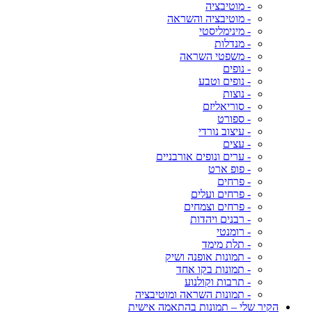
- מוטיבציה
- מוטיבציה והשראה
- מינימליסטי
- מנדלות
- משפטי השראה
- נופים
- נופים וטבע
- נוצות
- סוריאליזם
- ספורט
- עיצוב נורדי
- עצים
- ערים ונופים אורבניים
- פופ ארט
- פרחים
- פרחים ועלים
- פרחים וצמחים
- רבנים ויהדות
- רומנטי
- תלת מימד
- תמונות אופנה ושיק
- תמונות בקו אחד
- תרבות וקולנוע
- תמונות השראה ומוטיבציה
הקיר שלי – תמונות בהתאמה אישית