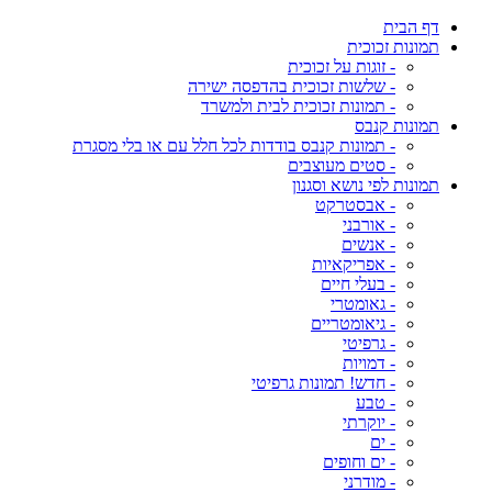
דף הבית
תמונות זכוכית
- זוגות על זכוכית
- שלשות זכוכית בהדפסה ישירה
- תמונות זכוכית לבית ולמשרד
תמונות קנבס
- תמונות קנבס בודדות לכל חלל עם או בלי מסגרת
- סטים מעוצבים
תמונות לפי נושא וסגנון
- אבסטרקט
- אורבני
- אנשים
- אפריקאיות
- בעלי חיים
- גאומטרי
- גיאומטריים
- גרפיטי
- דמויות
- חדש! תמונות גרפיטי
- טבע
- יוקרתי
- ים
- ים וחופים
- מודרני