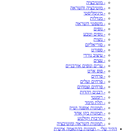
- מוטיבציה
- מוטיבציה והשראה
- מינימליסטי
- מנדלות
- משפטי השראה
- נופים
- נופים וטבע
- נוצות
- סוריאליזם
- ספורט
- עיצוב נורדי
- עצים
- ערים ונופים אורבניים
- פופ ארט
- פרחים
- פרחים ועלים
- פרחים וצמחים
- רבנים ויהדות
- רומנטי
- תלת מימד
- תמונות אופנה ושיק
- תמונות בקו אחד
- תרבות וקולנוע
- תמונות השראה ומוטיבציה
הקיר שלי – תמונות בהתאמה אישית