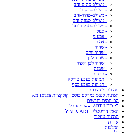
- משולב-כתום-זהב
- משולב-ססגוני
- משולב-שחור-זהב
- משולב-שמנת-זהב
- משולב-תכלת ורוד
- סגול
- צבעוני
- צהוב
- שחור
- שחור וזהב
- שחור לבן
- שחור לבן ואפור
- שמנת
- תכלת
- תמונות בצבע טורקיז
- תמונות בצבע כסף
תמונות מעוצבות
תמונות קנבס במרקם בולט | קולקציית Art Touch
הכי חמים וחדשים
🎨 ART LED 💡-תמונות לד
האמן הדיגיטלי - M-X ART 🚀
תמונות עגולות
אודות
המלצות
בלוג