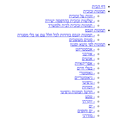
דף הבית
תמונות זכוכית
- זוגות על זכוכית
- שלשות זכוכית בהדפסה ישירה
- תמונות זכוכית לבית ולמשרד
תמונות קנבס
- תמונות קנבס בודדות לכל חלל עם או בלי מסגרת
- סטים מעוצבים
תמונות לפי נושא וסגנון
- אבסטרקט
- אורבני
- אנשים
- אפריקאיות
- בעלי חיים
- גאומטרי
- גיאומטריים
- גרפיטי
- דמויות
- חדש! תמונות גרפיטי
- טבע
- יוקרתי
- ים
- ים וחופים
- מודרני