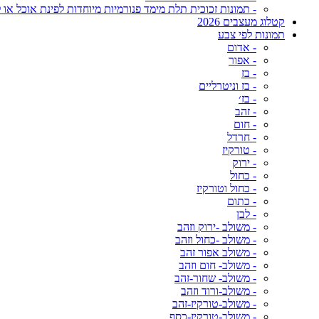
- תמונות זכוכית תלת מימד פנורמיות מיוחדות לפינת אוכל או ל
קטלוג מעצבים 2026
תמונות לפי צבע
- אדום
- אפור
- בז
- בז וניטרליים
- בז׳
- זהב
- חום
- חרדל
- טורקיז
- ירוק
- כחול
- כחול וטורקיז
- כתום
- לבן
- משולב -ירוק וזהב
- משולב -כחול וזהב
- משולב אפור זהב
- משולב- חום וזהב
- משולב- שחור-זהב
- משולב-ורוד וזהב
- משולב-טורקיז-זהב
- משולב-טורקיז-כסף