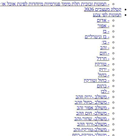
- תמונות זכוכית תלת מימד פנורמיות מיוחדות לפינת אוכל או ל
קטלוג מעצבים 2026
תמונות לפי צבע
- אדום
- אפור
- בז
- בז וניטרליים
- בז׳
- זהב
- חום
- חרדל
- טורקיז
- ירוק
- כחול
- כחול וטורקיז
- כתום
- לבן
- משולב -ירוק וזהב
- משולב -כחול וזהב
- משולב אפור זהב
- משולב- חום וזהב
- משולב- שחור-זהב
- משולב-ורוד וזהב
- משולב-טורקיז-זהב
- משולב-טורקיז-כסף