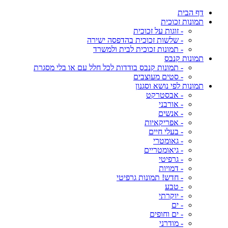
דף הבית
תמונות זכוכית
- זוגות על זכוכית
- שלשות זכוכית בהדפסה ישירה
- תמונות זכוכית לבית ולמשרד
תמונות קנבס
- תמונות קנבס בודדות לכל חלל עם או בלי מסגרת
- סטים מעוצבים
תמונות לפי נושא וסגנון
- אבסטרקט
- אורבני
- אנשים
- אפריקאיות
- בעלי חיים
- גאומטרי
- גיאומטריים
- גרפיטי
- דמויות
- חדש! תמונות גרפיטי
- טבע
- יוקרתי
- ים
- ים וחופים
- מודרני