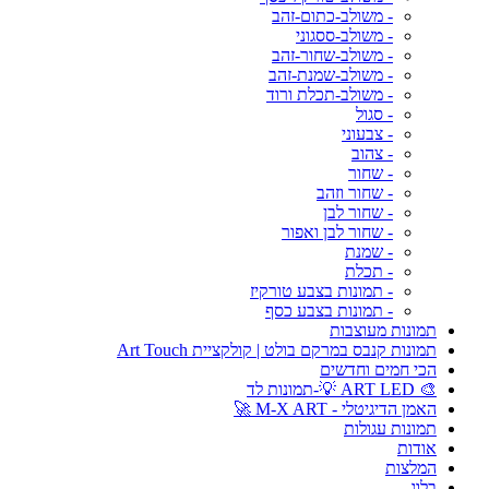
- משולב-כתום-זהב
- משולב-ססגוני
- משולב-שחור-זהב
- משולב-שמנת-זהב
- משולב-תכלת ורוד
- סגול
- צבעוני
- צהוב
- שחור
- שחור וזהב
- שחור לבן
- שחור לבן ואפור
- שמנת
- תכלת
- תמונות בצבע טורקיז
- תמונות בצבע כסף
תמונות מעוצבות
תמונות קנבס במרקם בולט | קולקציית Art Touch
הכי חמים וחדשים
🎨 ART LED 💡-תמונות לד
האמן הדיגיטלי - M-X ART 🚀
תמונות עגולות
אודות
המלצות
בלוג