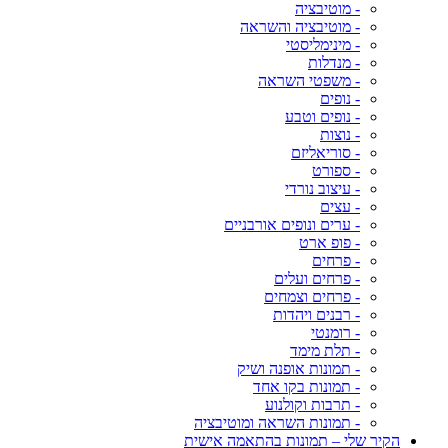
- מוטיבציה
- מוטיבציה והשראה
- מינימליסטי
- מנדלות
- משפטי השראה
- נופים
- נופים וטבע
- נוצות
- סוריאליזם
- ספורט
- עיצוב נורדי
- עצים
- ערים ונופים אורבניים
- פופ ארט
- פרחים
- פרחים ועלים
- פרחים וצמחים
- רבנים ויהדות
- רומנטי
- תלת מימד
- תמונות אופנה ושיק
- תמונות בקו אחד
- תרבות וקולנוע
- תמונות השראה ומוטיבציה
הקיר שלי – תמונות בהתאמה אישית