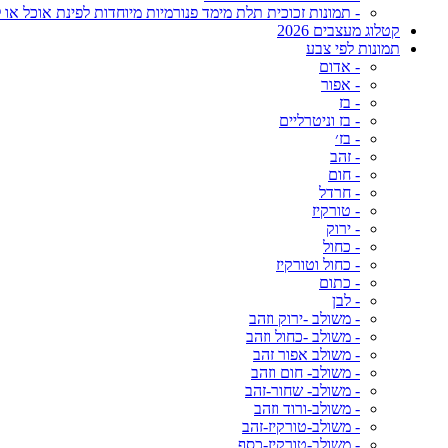
- תמונות זכוכית תלת מימד פנורמיות מיוחדות לפינת אוכל או ל
קטלוג מעצבים 2026
תמונות לפי צבע
- אדום
- אפור
- בז
- בז וניטרליים
- בז׳
- זהב
- חום
- חרדל
- טורקיז
- ירוק
- כחול
- כחול וטורקיז
- כתום
- לבן
- משולב -ירוק וזהב
- משולב -כחול וזהב
- משולב אפור זהב
- משולב- חום וזהב
- משולב- שחור-זהב
- משולב-ורוד וזהב
- משולב-טורקיז-זהב
- משולב-טורקיז-כסף