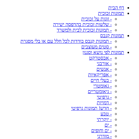
דף הבית
תמונות זכוכית
- זוגות על זכוכית
- שלשות זכוכית בהדפסה ישירה
- תמונות זכוכית לבית ולמשרד
תמונות קנבס
- תמונות קנבס בודדות לכל חלל עם או בלי מסגרת
- סטים מעוצבים
תמונות לפי נושא וסגנון
- אבסטרקט
- אורבני
- אנשים
- אפריקאיות
- בעלי חיים
- גאומטרי
- גיאומטריים
- גרפיטי
- דמויות
- חדש! תמונות גרפיטי
- טבע
- יוקרתי
- ים
- ים וחופים
- מודרני