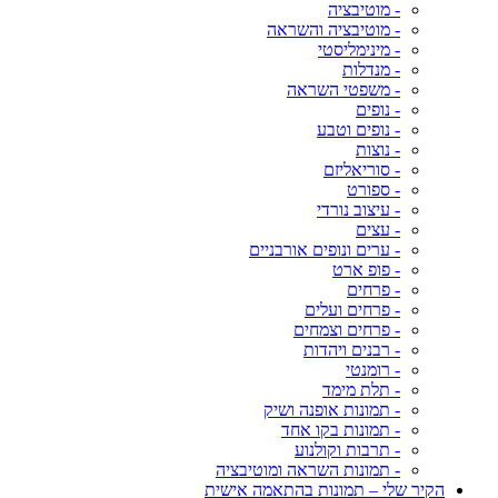
- מוטיבציה
- מוטיבציה והשראה
- מינימליסטי
- מנדלות
- משפטי השראה
- נופים
- נופים וטבע
- נוצות
- סוריאליזם
- ספורט
- עיצוב נורדי
- עצים
- ערים ונופים אורבניים
- פופ ארט
- פרחים
- פרחים ועלים
- פרחים וצמחים
- רבנים ויהדות
- רומנטי
- תלת מימד
- תמונות אופנה ושיק
- תמונות בקו אחד
- תרבות וקולנוע
- תמונות השראה ומוטיבציה
הקיר שלי – תמונות בהתאמה אישית