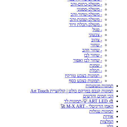
- משולב-כתום-זהב
- משולב-ססגוני
- משולב-שחור-זהב
- משולב-שמנת-זהב
- משולב-תכלת ורוד
- סגול
- צבעוני
- צהוב
- שחור
- שחור וזהב
- שחור לבן
- שחור לבן ואפור
- שמנת
- תכלת
- תמונות בצבע טורקיז
- תמונות בצבע כסף
תמונות מעוצבות
תמונות קנבס במרקם בולט | קולקציית Art Touch
הכי חמים וחדשים
🎨 ART LED 💡-תמונות לד
האמן הדיגיטלי - M-X ART 🚀
תמונות עגולות
אודות
המלצות
בלוג