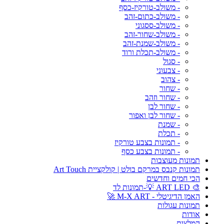
- משולב-טורקיז-כסף
- משולב-כתום-זהב
- משולב-ססגוני
- משולב-שחור-זהב
- משולב-שמנת-זהב
- משולב-תכלת ורוד
- סגול
- צבעוני
- צהוב
- שחור
- שחור וזהב
- שחור לבן
- שחור לבן ואפור
- שמנת
- תכלת
- תמונות בצבע טורקיז
- תמונות בצבע כסף
תמונות מעוצבות
תמונות קנבס במרקם בולט | קולקציית Art Touch
הכי חמים וחדשים
🎨 ART LED 💡-תמונות לד
האמן הדיגיטלי - M-X ART 🚀
תמונות עגולות
אודות
המלצות