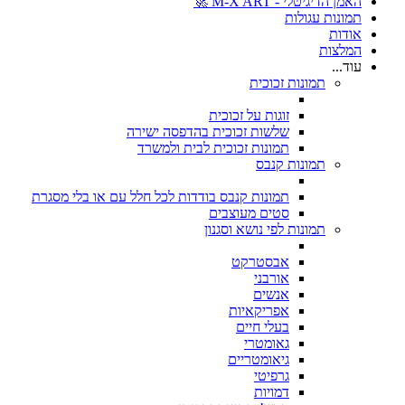
האמן הדיגיטלי - M-X ART 🚀
תמונות עגולות
אודות
המלצות
עוד...
תמונות זכוכית
זוגות על זכוכית
שלשות זכוכית בהדפסה ישירה
תמונות זכוכית לבית ולמשרד
תמונות קנבס
תמונות קנבס בודדות לכל חלל עם או בלי מסגרת
סטים מעוצבים
תמונות לפי נושא וסגנון
אבסטרקט
אורבני
אנשים
אפריקאיות
בעלי חיים
גאומטרי
גיאומטריים
גרפיטי
דמויות