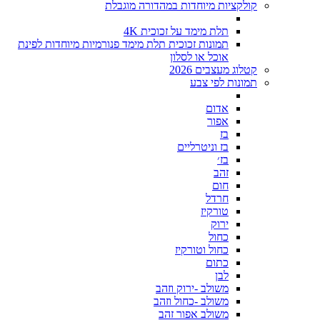
קולקציות מיוחדות במהדורה מוגבלת
תלת מימד על זכוכית 4K
תמונות זכוכית תלת מימד פנורמיות מיוחדות לפינת
אוכל או לסלון
קטלוג מעצבים 2026
תמונות לפי צבע
אדום
אפור
בז
בז וניטרליים
בז׳
זהב
חום
חרדל
טורקיז
ירוק
כחול
כחול וטורקיז
כתום
לבן
משולב -ירוק וזהב
משולב -כחול וזהב
משולב אפור זהב