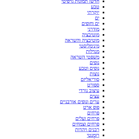
חדש! תמונות גרפיטי
טבע
יוקרתי
ים
ים וחופים
מודרני
מוטיבציה
מוטיבציה והשראה
מינימליסטי
מנדלות
משפטי השראה
נופים
נופים וטבע
נוצות
סוריאליזם
ספורט
עיצוב נורדי
עצים
ערים ונופים אורבניים
פופ ארט
פרחים
פרחים ועלים
פרחים וצמחים
רבנים ויהדות
רומנטי