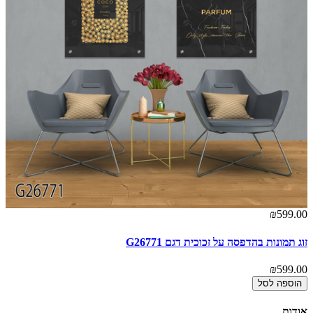
00
₪599.00
זוג תמונות בהדפסה על זכוכית דגם G26771
תמ
00
₪599.00
הוספה לסל
אודות