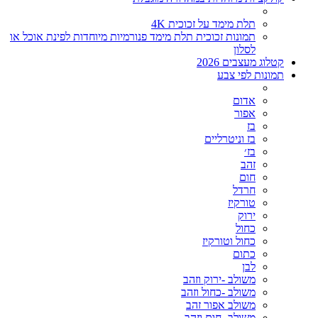
תלת מימד על זכוכית 4K
תמונות זכוכית תלת מימד פנורמיות מיוחדות לפינת אוכל או
לסלון
קטלוג מעצבים 2026
תמונות לפי צבע
אדום
אפור
בז
בז וניטרליים
בז׳
זהב
חום
חרדל
טורקיז
ירוק
כחול
כחול וטורקיז
כתום
לבן
משולב -ירוק וזהב
משולב -כחול וזהב
משולב אפור זהב
משולב- חום וזהב