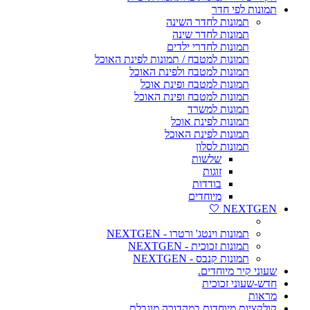
תמונות לפי חדר
תמונות לחדר השינה
תמונות לחדר שינה
תמונות לחדרי ילדים
תמונות למטבח / תמונות לפינת האוכל
תמונות למטבח ולפינת האוכל
תמונות למטבח ופינת אוכל
תמונות למטבח ופינת האוכל
תמונות למשרד
תמונות לפינת אוכל
תמונות לפינת האוכל
תמונות לסלון
שלשות
זוגות
בודדות
מיוחדים
NEXTGEN 🤍
תמונות וינטג' ורטרו - NEXTGEN
תמונות זכוכית - NEXTGEN
תמונות קנבס - NEXTGEN
שעוני קיר מיוחדים.
חדש-שעוני זכוכית
מראות
קולקציות מיוחדות במהדורה מוגבלת