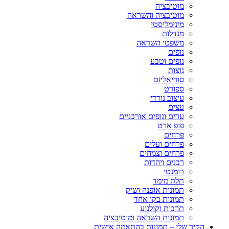
מוטיבציה
מוטיבציה והשראה
מינימליסטי
מנדלות
משפטי השראה
נופים
נופים וטבע
נוצות
סוריאליזם
ספורט
עיצוב נורדי
עצים
ערים ונופים אורבניים
פופ ארט
פרחים
פרחים ועלים
פרחים וצמחים
רבנים ויהדות
רומנטי
תלת מימד
תמונות אופנה ושיק
תמונות בקו אחד
תרבות וקולנוע
תמונות השראה ומוטיבציה
הקיר שלי – תמונות בהתאמה אישית