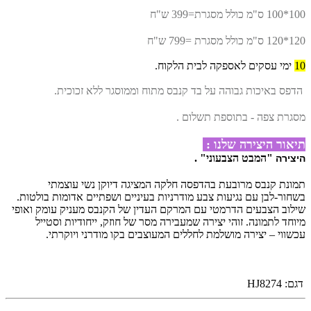
100*100 ס"מ כולל מסגרת=399 ש"ח
120*120 ס"מ כולל מסגרת =799 ש"ח
10
ימי עסקים לאספקה לבית הלקוח.
הדפס באיכות גבוהה על בד קנבס מתוח וממוסגר ללא זכוכית.
מסגרת צפה - בתוספת תשלום .
תיאור היצירה שלנו :
"המבט הצבעוני
" .
היצירה
תמונת קנבס מרובעת בהדפסה חלקה המציגה דיוקן נשי עוצמתי
בשחור-לבן עם נגיעות צבע מודרניות בעיניים ושפתיים אדומות בולטות.
שילוב הצבעים הדרמטי עם המרקם העדין של הקנבס מעניק עומק ואופי
מיוחד לתמונה. זוהי יצירה שמעבירה מסר של חוזק, ייחודיות וסטייל
עכשווי – יצירה מושלמת לחללים המעוצבים בקו מודרני ויוקרתי.
דגם:
HJ8274