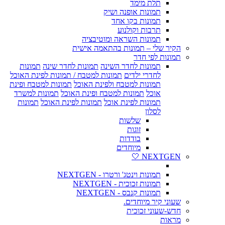
תלת מימד
תמונות אופנה ושיק
תמונות בקו אחד
תרבות וקולנוע
תמונות השראה ומוטיבציה
הקיר שלי – תמונות בהתאמה אישית
תמונות לפי חדר
תמונות לחדר השינה
תמונות לחדר שינה
תמונות
לחדרי ילדים
תמונות למטבח / תמונות לפינת האוכל
תמונות למטבח ולפינת האוכל
תמונות למטבח ופינת
אוכל
תמונות למטבח ופינת האוכל
תמונות למשרד
תמונות לפינת אוכל
תמונות לפינת האוכל
תמונות
לסלון
שלשות
זוגות
בודדות
מיוחדים
NEXTGEN 🤍
תמונות וינטג' ורטרו - NEXTGEN
תמונות זכוכית - NEXTGEN
תמונות קנבס - NEXTGEN
שעוני קיר מיוחדים.
חדש-שעוני זכוכית
מראות