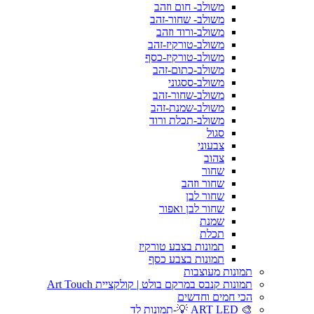
משולב- חום וזהב
משולב- שחור-זהב
משולב-ורוד וזהב
משולב-טורקיז-זהב
משולב-טורקיז-כסף
משולב-כתום-זהב
משולב-ססגוני
משולב-שחור-זהב
משולב-שמנת-זהב
משולב-תכלת ורוד
סגול
צבעוני
צהוב
שחור
שחור וזהב
שחור לבן
שחור לבן ואפור
שמנת
תכלת
תמונות בצבע טורקיז
תמונות בצבע כסף
תמונות מעוצבות
תמונות קנבס במרקם בולט | קולקציית Art Touch
הכי חמים וחדשים
🎨 ART LED 💡-תמונות לד