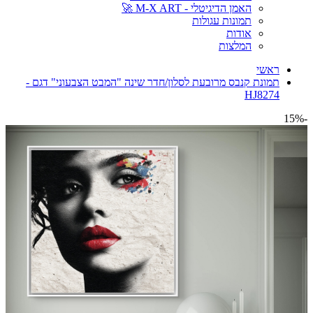
האמן הדיגיטלי - M-X ART 🚀
תמונות עגולות
אודות
המלצות
ראשי
תמונת קנבס מרובעת לסלון/חדר שינה "המבט הצבעוני" דגם -
HJ8274
-15%