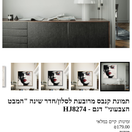
תמונת קנבס מרובעת לסלון/חדר שינה "המבט
הצבעוני" דגם - HJ8274
זמינות: קיים במלאי
₪179.00