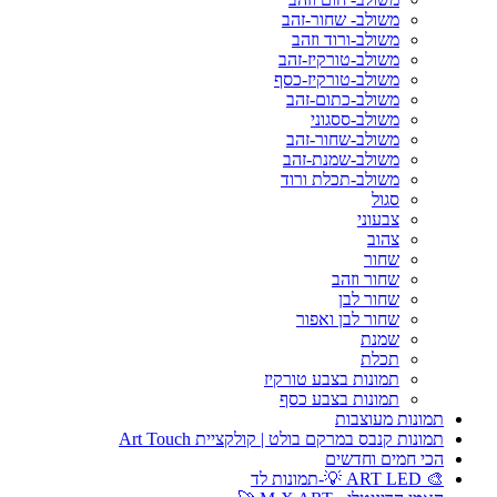
משולב- שחור-זהב
משולב-ורוד וזהב
משולב-טורקיז-זהב
משולב-טורקיז-כסף
משולב-כתום-זהב
משולב-ססגוני
משולב-שחור-זהב
משולב-שמנת-זהב
משולב-תכלת ורוד
סגול
צבעוני
צהוב
שחור
שחור וזהב
שחור לבן
שחור לבן ואפור
שמנת
תכלת
תמונות בצבע טורקיז
תמונות בצבע כסף
תמונות מעוצבות
תמונות קנבס במרקם בולט | קולקציית Art Touch
הכי חמים וחדשים
🎨 ART LED 💡-תמונות לד