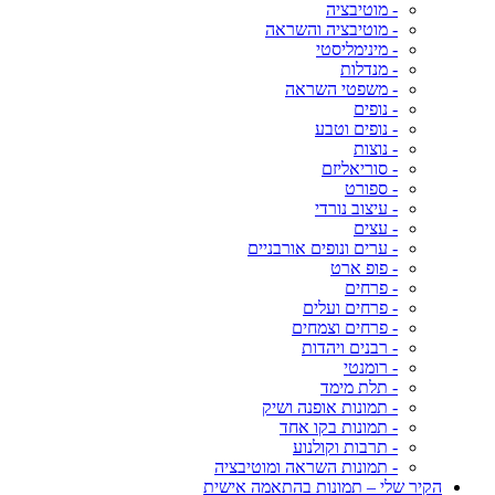
- מוטיבציה
- מוטיבציה והשראה
- מינימליסטי
- מנדלות
- משפטי השראה
- נופים
- נופים וטבע
- נוצות
- סוריאליזם
- ספורט
- עיצוב נורדי
- עצים
- ערים ונופים אורבניים
- פופ ארט
- פרחים
- פרחים ועלים
- פרחים וצמחים
- רבנים ויהדות
- רומנטי
- תלת מימד
- תמונות אופנה ושיק
- תמונות בקו אחד
- תרבות וקולנוע
- תמונות השראה ומוטיבציה
הקיר שלי – תמונות בהתאמה אישית