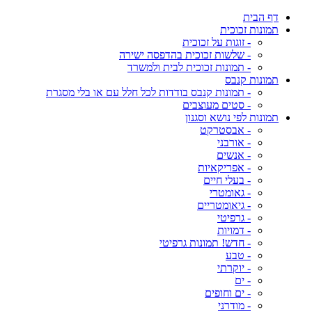
דף הבית
תמונות זכוכית
- זוגות על זכוכית
- שלשות זכוכית בהדפסה ישירה
- תמונות זכוכית לבית ולמשרד
תמונות קנבס
- תמונות קנבס בודדות לכל חלל עם או בלי מסגרת
- סטים מעוצבים
תמונות לפי נושא וסגנון
- אבסטרקט
- אורבני
- אנשים
- אפריקאיות
- בעלי חיים
- גאומטרי
- גיאומטריים
- גרפיטי
- דמויות
- חדש! תמונות גרפיטי
- טבע
- יוקרתי
- ים
- ים וחופים
- מודרני