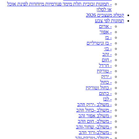
- תמונות זכוכית תלת מימד פנורמיות מיוחדות לפינת אוכל
או לסלון
קטלוג מעצבים 2026
תמונות לפי צבע
- אדום
- אפור
- בז
- בז וניטרליים
- בז׳
- זהב
- חום
- חרדל
- טורקיז
- ירוק
- כחול
- כחול וטורקיז
- כתום
- לבן
- משולב -ירוק וזהב
- משולב -כחול וזהב
- משולב אפור זהב
- משולב- חום וזהב
- משולב- שחור-זהב
- משולב-ורוד וזהב
- משולב-טורקיז-זהב