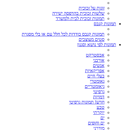
זוגות על זכוכית
שלשות זכוכית בהדפסה ישירה
תמונות זכוכית לבית ולמשרד
תמונות קנבס
תמונות קנבס בודדות לכל חלל עם או בלי מסגרת
סטים מעוצבים
תמונות לפי נושא וסגנון
אבסטרקט
אורבני
אנשים
אפריקאיות
בעלי חיים
גאומטרי
גיאומטריים
גרפיטי
דמויות
חדש! תמונות גרפיטי
טבע
יוקרתי
ים
ים וחופים
מודרני