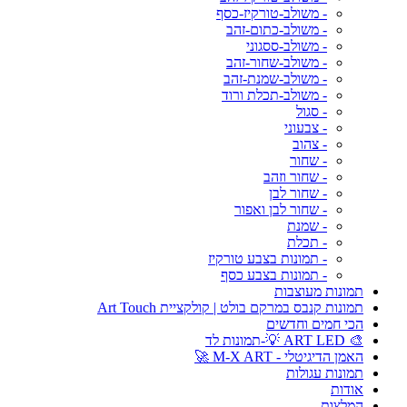
- משולב-טורקיז-כסף
- משולב-כתום-זהב
- משולב-ססגוני
- משולב-שחור-זהב
- משולב-שמנת-זהב
- משולב-תכלת ורוד
- סגול
- צבעוני
- צהוב
- שחור
- שחור וזהב
- שחור לבן
- שחור לבן ואפור
- שמנת
- תכלת
- תמונות בצבע טורקיז
- תמונות בצבע כסף
תמונות מעוצבות
תמונות קנבס במרקם בולט | קולקציית Art Touch
הכי חמים וחדשים
🎨 ART LED 💡-תמונות לד
האמן הדיגיטלי - M-X ART 🚀
תמונות עגולות
אודות
המלצות