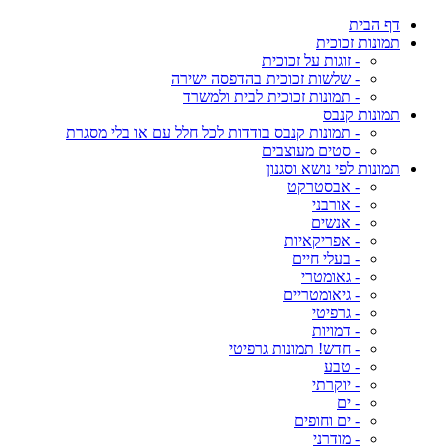
דף הבית
תמונות זכוכית
- זוגות על זכוכית
- שלשות זכוכית בהדפסה ישירה
- תמונות זכוכית לבית ולמשרד
תמונות קנבס
- תמונות קנבס בודדות לכל חלל עם או בלי מסגרת
- סטים מעוצבים
תמונות לפי נושא וסגנון
- אבסטרקט
- אורבני
- אנשים
- אפריקאיות
- בעלי חיים
- גאומטרי
- גיאומטריים
- גרפיטי
- דמויות
- חדש! תמונות גרפיטי
- טבע
- יוקרתי
- ים
- ים וחופים
- מודרני