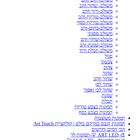
משולב- שחור-זהב
משולב-ורוד וזהב
משולב-טורקיז-זהב
משולב-טורקיז-כסף
משולב-כתום-זהב
משולב-ססגוני
משולב-שחור-זהב
משולב-שמנת-זהב
משולב-תכלת ורוד
סגול
צבעוני
צהוב
שחור
שחור וזהב
שחור לבן
שחור לבן ואפור
שמנת
תכלת
תמונות בצבע טורקיז
תמונות בצבע כסף
תמונות מעוצבות
תמונות קנבס במרקם בולט | קולקציית Art Touch
הכי חמים וחדשים
🎨 ART LED 💡-תמונות לד