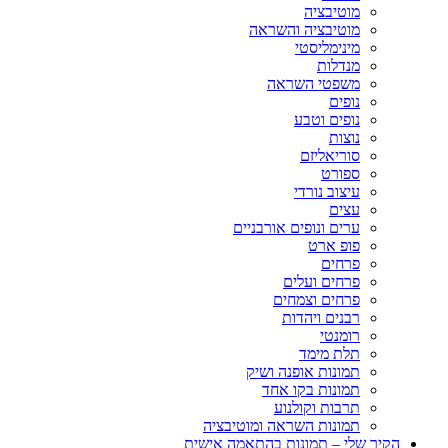
מוטיבציה
מוטיבציה והשראה
מינימליסטי
מנדלות
משפטי השראה
נופים
נופים וטבע
נוצות
סוריאליזם
ספורט
עיצוב נורדי
עצים
ערים ונופים אורבניים
פופ ארט
פרחים
פרחים ועלים
פרחים וצמחים
רבנים ויהדות
רומנטי
תלת מימד
תמונות אופנה ושיק
תמונות בקו אחד
תרבות וקולנוע
תמונות השראה ומוטיבציה
הקיר שלי – תמונות בהתאמה אישית