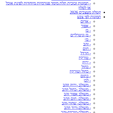
- תמונות זכוכית תלת מימד פנורמיות מיוחדות לפינת אוכל
או לסלון
קטלוג מעצבים 2026
תמונות לפי צבע
- אדום
- אפור
- בז
- בז וניטרליים
- בז׳
- זהב
- חום
- חרדל
- טורקיז
- ירוק
- כחול
- כחול וטורקיז
- כתום
- לבן
- משולב -ירוק וזהב
- משולב -כחול וזהב
- משולב אפור זהב
- משולב- חום וזהב
- משולב- שחור-זהב
- משולב-ורוד וזהב
- משולב-טורקיז-זהב