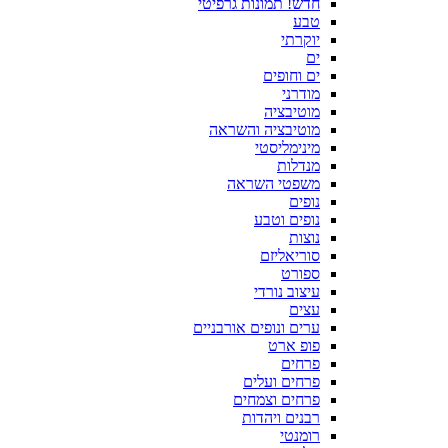
חדש! תמונות גרפיטי
טבע
יוקרתי
ים
ים וחופים
מודרני
מוטיבציה
מוטיבציה והשראה
מינימליסטי
מנדלות
משפטי השראה
נופים
נופים וטבע
נוצות
סוריאליזם
ספורט
עיצוב נורדי
עצים
ערים ונופים אורבניים
פופ ארט
פרחים
פרחים ועלים
פרחים וצמחים
רבנים ויהדות
רומנטי