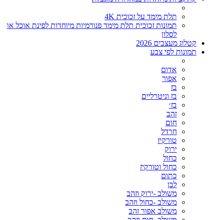
תלת מימד על זכוכית 4K
תמונות זכוכית תלת מימד פנורמיות מיוחדות לפינת אוכל או
לסלון
קטלוג מעצבים 2026
תמונות לפי צבע
אדום
אפור
בז
בז וניטרליים
בז׳
זהב
חום
חרדל
טורקיז
ירוק
כחול
כחול וטורקיז
כתום
לבן
משולב -ירוק וזהב
משולב -כחול וזהב
משולב אפור זהב
משולב- חום וזהב