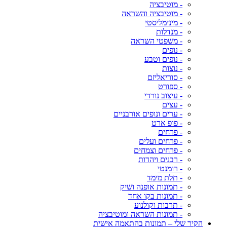
- מוטיבציה
- מוטיבציה והשראה
- מינימליסטי
- מנדלות
- משפטי השראה
- נופים
- נופים וטבע
- נוצות
- סוריאליזם
- ספורט
- עיצוב נורדי
- עצים
- ערים ונופים אורבניים
- פופ ארט
- פרחים
- פרחים ועלים
- פרחים וצמחים
- רבנים ויהדות
- רומנטי
- תלת מימד
- תמונות אופנה ושיק
- תמונות בקו אחד
- תרבות וקולנוע
- תמונות השראה ומוטיבציה
הקיר שלי – תמונות בהתאמה אישית