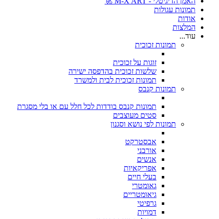
האמן הדיגיטלי - M-X ART 🚀
תמונות עגולות
אודות
המלצות
עוד...
תמונות זכוכית
זוגות על זכוכית
שלשות זכוכית בהדפסה ישירה
תמונות זכוכית לבית ולמשרד
תמונות קנבס
תמונות קנבס בודדות לכל חלל עם או בלי מסגרת
סטים מעוצבים
תמונות לפי נושא וסגנון
אבסטרקט
אורבני
אנשים
אפריקאיות
בעלי חיים
גאומטרי
גיאומטריים
גרפיטי
דמויות