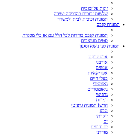
זוגות על זכוכית
שלשות זכוכית בהדפסה ישירה
תמונות זכוכית לבית ולמשרד
תמונות קנבס
תמונות קנבס בודדות לכל חלל עם או בלי מסגרת
סטים מעוצבים
תמונות לפי נושא וסגנון
אבסטרקט
אורבני
אנשים
אפריקאיות
בעלי חיים
גאומטרי
גיאומטריים
גרפיטי
דמויות
חדש! תמונות גרפיטי
טבע
יוקרתי
ים
ים וחופים
מודרני