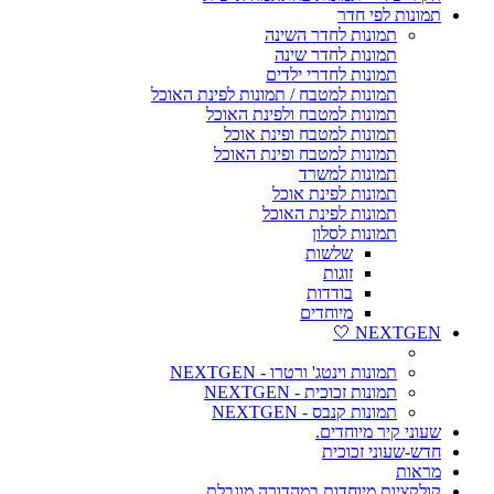
תמונות לפי חדר
תמונות לחדר השינה
תמונות לחדר שינה
תמונות לחדרי ילדים
תמונות למטבח / תמונות לפינת האוכל
תמונות למטבח ולפינת האוכל
תמונות למטבח ופינת אוכל
תמונות למטבח ופינת האוכל
תמונות למשרד
תמונות לפינת אוכל
תמונות לפינת האוכל
תמונות לסלון
שלשות
זוגות
בודדות
מיוחדים
NEXTGEN 🤍
תמונות וינטג' ורטרו - NEXTGEN
תמונות זכוכית - NEXTGEN
תמונות קנבס - NEXTGEN
שעוני קיר מיוחדים.
חדש-שעוני זכוכית
מראות
קולקציות מיוחדות במהדורה מוגבלת