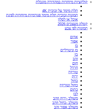
קולקציות מיוחדות במהדורה מוגבלת
תלת מימד על זכוכית 4K
תמונות זכוכית תלת מימד פנורמיות מיוחדות לפינת
אוכל או לסלון
קטלוג מעצבים 2026
תמונות לפי צבע
אדום
אפור
בז
בז וניטרליים
בז׳
זהב
חום
חרדל
טורקיז
ירוק
כחול
כחול וטורקיז
כתום
לבן
משולב -ירוק וזהב
משולב -כחול וזהב
משולב אפור זהב