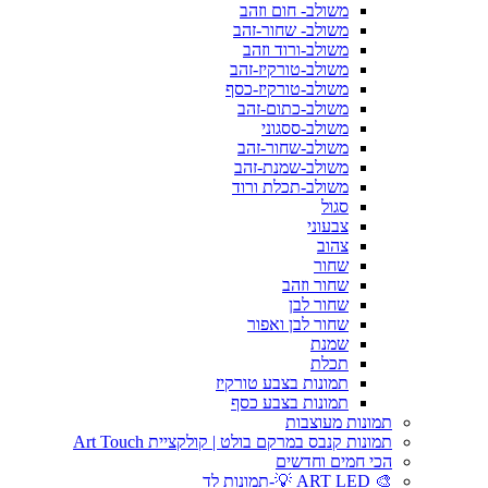
משולב- חום וזהב
משולב- שחור-זהב
משולב-ורוד וזהב
משולב-טורקיז-זהב
משולב-טורקיז-כסף
משולב-כתום-זהב
משולב-ססגוני
משולב-שחור-זהב
משולב-שמנת-זהב
משולב-תכלת ורוד
סגול
צבעוני
צהוב
שחור
שחור וזהב
שחור לבן
שחור לבן ואפור
שמנת
תכלת
תמונות בצבע טורקיז
תמונות בצבע כסף
תמונות מעוצבות
תמונות קנבס במרקם בולט | קולקציית Art Touch
הכי חמים וחדשים
🎨 ART LED 💡-תמונות לד