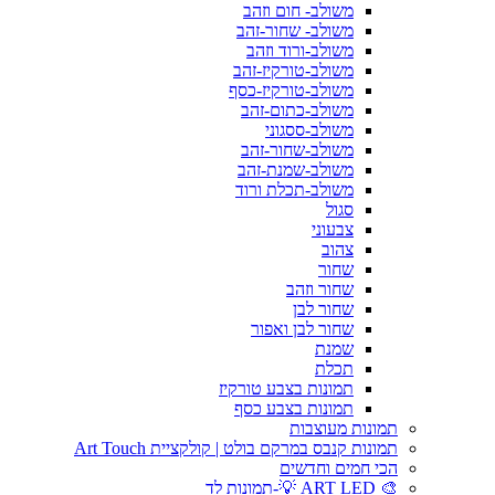
משולב- חום וזהב
משולב- שחור-זהב
משולב-ורוד וזהב
משולב-טורקיז-זהב
משולב-טורקיז-כסף
משולב-כתום-זהב
משולב-ססגוני
משולב-שחור-זהב
משולב-שמנת-זהב
משולב-תכלת ורוד
סגול
צבעוני
צהוב
שחור
שחור וזהב
שחור לבן
שחור לבן ואפור
שמנת
תכלת
תמונות בצבע טורקיז
תמונות בצבע כסף
תמונות מעוצבות
תמונות קנבס במרקם בולט | קולקציית Art Touch
הכי חמים וחדשים
🎨 ART LED 💡-תמונות לד