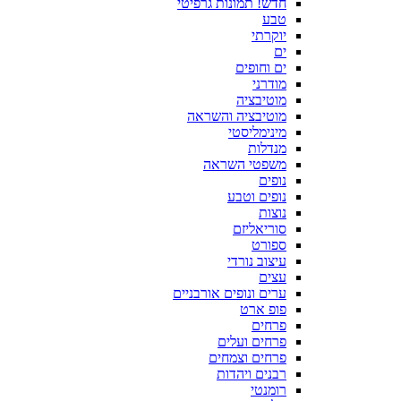
חדש! תמונות גרפיטי
טבע
יוקרתי
ים
ים וחופים
מודרני
מוטיבציה
מוטיבציה והשראה
מינימליסטי
מנדלות
משפטי השראה
נופים
נופים וטבע
נוצות
סוריאליזם
ספורט
עיצוב נורדי
עצים
ערים ונופים אורבניים
פופ ארט
פרחים
פרחים ועלים
פרחים וצמחים
רבנים ויהדות
רומנטי