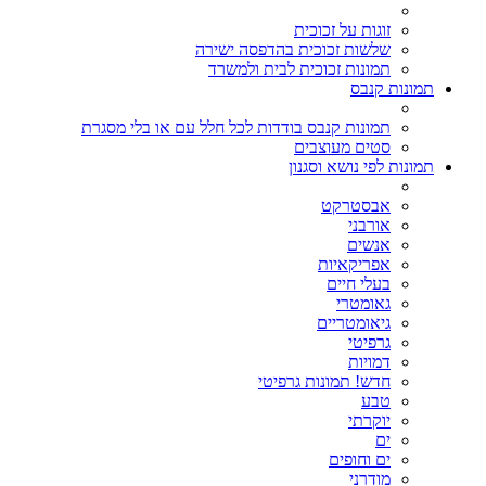
זוגות על זכוכית
שלשות זכוכית בהדפסה ישירה
תמונות זכוכית לבית ולמשרד
תמונות קנבס
תמונות קנבס בודדות לכל חלל עם או בלי מסגרת
סטים מעוצבים
תמונות לפי נושא וסגנון
אבסטרקט
אורבני
אנשים
אפריקאיות
בעלי חיים
גאומטרי
גיאומטריים
גרפיטי
דמויות
חדש! תמונות גרפיטי
טבע
יוקרתי
ים
ים וחופים
מודרני