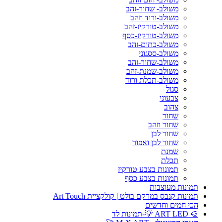
משולב- שחור-זהב
משולב-ורוד וזהב
משולב-טורקיז-זהב
משולב-טורקיז-כסף
משולב-כתום-זהב
משולב-ססגוני
משולב-שחור-זהב
משולב-שמנת-זהב
משולב-תכלת ורוד
סגול
צבעוני
צהוב
שחור
שחור וזהב
שחור לבן
שחור לבן ואפור
שמנת
תכלת
תמונות בצבע טורקיז
תמונות בצבע כסף
תמונות מעוצבות
תמונות קנבס במרקם בולט | קולקציית Art Touch
הכי חמים וחדשים
🎨 ART LED 💡-תמונות לד