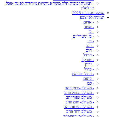
- תמונות זכוכית תלת מימד פנורמיות מיוחדות לפינת אוכל
או לסלון
קטלוג מעצבים 2026
תמונות לפי צבע
- אדום
- אפור
- בז
- בז וניטרליים
- בז׳
- זהב
- חום
- חרדל
- טורקיז
- ירוק
- כחול
- כחול וטורקיז
- כתום
- לבן
- משולב -ירוק וזהב
- משולב -כחול וזהב
- משולב אפור זהב
- משולב- חום וזהב
- משולב- שחור-זהב
- משולב-ורוד וזהב
- משולב-טורקיז-זהב