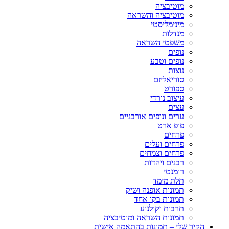
מוטיבציה
מוטיבציה והשראה
מינימליסטי
מנדלות
משפטי השראה
נופים
נופים וטבע
נוצות
סוריאליזם
ספורט
עיצוב נורדי
עצים
ערים ונופים אורבניים
פופ ארט
פרחים
פרחים ועלים
פרחים וצמחים
רבנים ויהדות
רומנטי
תלת מימד
תמונות אופנה ושיק
תמונות בקו אחד
תרבות וקולנוע
תמונות השראה ומוטיבציה
הקיר שלי – תמונות בהתאמה אישית