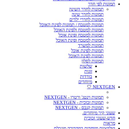
תמונות לפי חדר
תמונות לחדר השינה
תמונות לחדר שינה
תמונות לחדרי ילדים
תמונות למטבח / תמונות לפינת האוכל
תמונות למטבח ולפינת האוכל
תמונות למטבח ופינת אוכל
תמונות למטבח ופינת האוכל
תמונות למשרד
תמונות לפינת אוכל
תמונות לפינת האוכל
תמונות לסלון
שלשות
זוגות
בודדות
מיוחדים
NEXTGEN 🤍
תמונות וינטג' ורטרו - NEXTGEN
תמונות זכוכית - NEXTGEN
תמונות קנבס - NEXTGEN
שעוני קיר מיוחדים.
חדש-שעוני זכוכית
מראות
קולקציות מיוחדות במהדורה מוגבלת