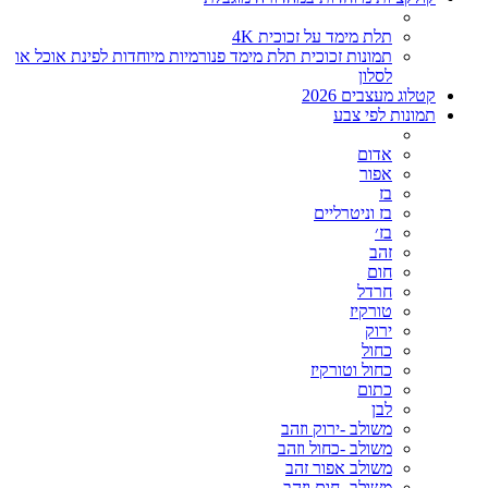
תלת מימד על זכוכית 4K
תמונות זכוכית תלת מימד פנורמיות מיוחדות לפינת אוכל או
לסלון
קטלוג מעצבים 2026
תמונות לפי צבע
אדום
אפור
בז
בז וניטרליים
בז׳
זהב
חום
חרדל
טורקיז
ירוק
כחול
כחול וטורקיז
כתום
לבן
משולב -ירוק וזהב
משולב -כחול וזהב
משולב אפור זהב
משולב- חום וזהב