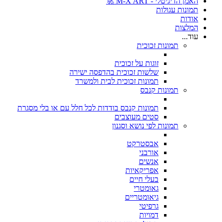
האמן הדיגיטלי - M-X ART 🚀
תמונות עגולות
אודות
המלצות
עוד...
תמונות זכוכית
זוגות על זכוכית
שלשות זכוכית בהדפסה ישירה
תמונות זכוכית לבית ולמשרד
תמונות קנבס
תמונות קנבס בודדות לכל חלל עם או בלי מסגרת
סטים מעוצבים
תמונות לפי נושא וסגנון
אבסטרקט
אורבני
אנשים
אפריקאיות
בעלי חיים
גאומטרי
גיאומטריים
גרפיטי
דמויות