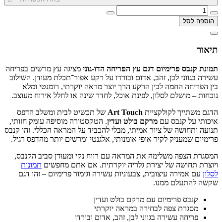
הוספה לסל
תיאור
תמונת קנבס פרימיום דגם עץ הפריחה הדו-גוני
מציגה עץ מרשים בפריחה
עשירה בגווני לבן, זהב, אדום ובורדו על רקע אפור־תכלת מעודן. השילוב
בין הפריחה החמה לבין הרקע הרך יוצר מראה יוקרתי, רומנטי ומלא
נוכחות – מושלם לסלון, לפינת אוכל, לחדר שינה או לחלל אירוח מעוצב.
הדגם משתייך לקולקציית
Art Touch
של תכשיט לבית ומשלב הדפס
איכותי על קנבס עם
מרקם בולט ועדין
. הטקסטורה מוסיפה עומק חזותי,
תנועה ותחושה של ציור אמיתי, מבלי להכביד על המראה הכללי. זהו קנבס
פרימיום שמעניק לקיר אופי אומנותי, אלגנטי ומרשים יותר מהדפס רגיל.
המסגרת הצפה משלימה את המראה עם רווח נקי ומעודן סביב הקנבס,
ויוצרת תחושה של יצירת גלריה יוקרתית. אם אתם מחפשים
תמונות
לסלון
עם אמירה עיצובית, צבעוניות עשירה וגימור פרימיום – זהו דגם
שקשה להתעלם ממנו.
קנבס פרימיום עם מרקם בולט ועדין
מסגרת צפה לבחירה במראה יוקרתי
פריחה עשירה בגווני לבן, זהב, אדום ובורדו