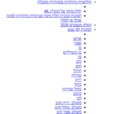
קולקציות מיוחדות במהדורה מוגבלת
תלת מימד על זכוכית 4K
תמונות זכוכית תלת מימד פנורמיות מיוחדות לפינת
אוכל או לסלון
קטלוג מעצבים 2026
תמונות לפי צבע
אדום
אפור
בז
בז וניטרליים
בז׳
זהב
חום
חרדל
טורקיז
ירוק
כחול
כחול וטורקיז
כתום
לבן
משולב -ירוק וזהב
משולב -כחול וזהב
משולב אפור זהב