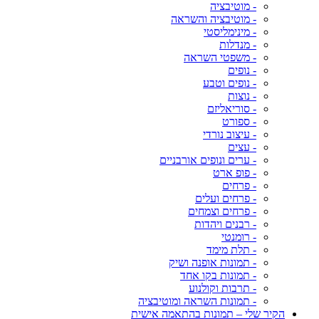
- מוטיבציה
- מוטיבציה והשראה
- מינימליסטי
- מנדלות
- משפטי השראה
- נופים
- נופים וטבע
- נוצות
- סוריאליזם
- ספורט
- עיצוב נורדי
- עצים
- ערים ונופים אורבניים
- פופ ארט
- פרחים
- פרחים ועלים
- פרחים וצמחים
- רבנים ויהדות
- רומנטי
- תלת מימד
- תמונות אופנה ושיק
- תמונות בקו אחד
- תרבות וקולנוע
- תמונות השראה ומוטיבציה
הקיר שלי – תמונות בהתאמה אישית