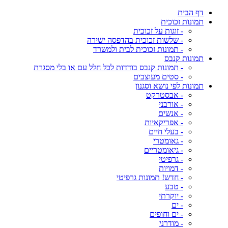
דף הבית
תמונות זכוכית
- זוגות על זכוכית
- שלשות זכוכית בהדפסה ישירה
- תמונות זכוכית לבית ולמשרד
תמונות קנבס
- תמונות קנבס בודדות לכל חלל עם או בלי מסגרת
- סטים מעוצבים
תמונות לפי נושא וסגנון
- אבסטרקט
- אורבני
- אנשים
- אפריקאיות
- בעלי חיים
- גאומטרי
- גיאומטריים
- גרפיטי
- דמויות
- חדש! תמונות גרפיטי
- טבע
- יוקרתי
- ים
- ים וחופים
- מודרני