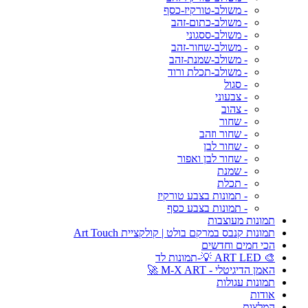
- משולב-טורקיז-כסף
- משולב-כתום-זהב
- משולב-ססגוני
- משולב-שחור-זהב
- משולב-שמנת-זהב
- משולב-תכלת ורוד
- סגול
- צבעוני
- צהוב
- שחור
- שחור וזהב
- שחור לבן
- שחור לבן ואפור
- שמנת
- תכלת
- תמונות בצבע טורקיז
- תמונות בצבע כסף
תמונות מעוצבות
תמונות קנבס במרקם בולט | קולקציית Art Touch
הכי חמים וחדשים
🎨 ART LED 💡-תמונות לד
האמן הדיגיטלי - M-X ART 🚀
תמונות עגולות
אודות
המלצות