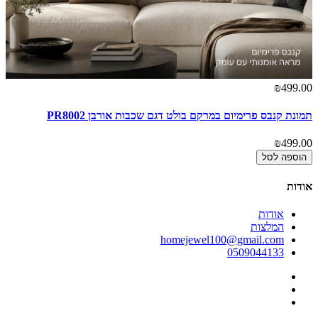
₪499.00
תמונת קנבס פרימיום במרקם בולט דגם שכבות אורבן PR8002
₪499.00
הוספה לסל
אודות
אודות
המלצות
homejewel100@gmail.com
0509044133