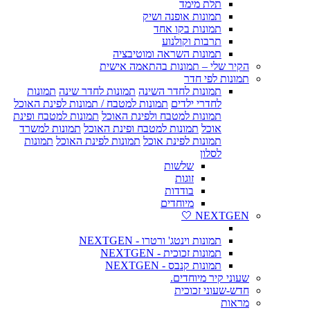
תלת מימד
תמונות אופנה ושיק
תמונות בקו אחד
תרבות וקולנוע
תמונות השראה ומוטיבציה
הקיר שלי – תמונות בהתאמה אישית
תמונות לפי חדר
תמונות לחדר השינה
תמונות לחדר שינה
תמונות
לחדרי ילדים
תמונות למטבח / תמונות לפינת האוכל
תמונות למטבח ולפינת האוכל
תמונות למטבח ופינת
אוכל
תמונות למטבח ופינת האוכל
תמונות למשרד
תמונות לפינת אוכל
תמונות לפינת האוכל
תמונות
לסלון
שלשות
זוגות
בודדות
מיוחדים
NEXTGEN 🤍
תמונות וינטג' ורטרו - NEXTGEN
תמונות זכוכית - NEXTGEN
תמונות קנבס - NEXTGEN
שעוני קיר מיוחדים.
חדש-שעוני זכוכית
מראות