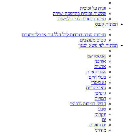
זוגות על זכוכית
שלשות זכוכית בהדפסה ישירה
תמונות זכוכית לבית ולמשרד
תמונות קנבס
תמונות קנבס בודדות לכל חלל עם או בלי מסגרת
סטים מעוצבים
תמונות לפי נושא וסגנון
אבסטרקט
אורבני
אנשים
אפריקאיות
בעלי חיים
גאומטרי
גיאומטריים
גרפיטי
דמויות
חדש! תמונות גרפיטי
טבע
יוקרתי
ים
ים וחופים
מודרני