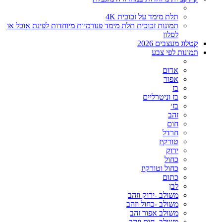
תלת מימד על זכוכית 4K
תמונות זכוכית תלת מימד פנורמיות מיוחדות לפינת אוכל או
לסלון
קטלוג מעצבים 2026
תמונות לפי צבע
אדום
אפור
בז
בז וניטרליים
בז׳
זהב
חום
חרדל
טורקיז
ירוק
כחול
כחול וטורקיז
כתום
לבן
משולב -ירוק וזהב
משולב -כחול וזהב
משולב אפור זהב
משולב- חום וזהב