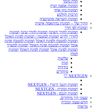
תלת מימד
תמונות אופנה ושיק
תמונות בקו אחד
תרבות וקולנוע
תמונות השראה ומוטיבציה
הקיר שלי – תמונות בהתאמה אישית
תמונות לפי חדר
תמונות לחדר השינה
תמונות לחדר שינה
תמונות
לחדרי ילדים
תמונות למטבח / תמונות לפינת האוכל
תמונות למטבח ולפינת האוכל
תמונות למטבח ופינת
אוכל
תמונות למטבח ופינת האוכל
תמונות למשרד
תמונות לפינת אוכל
תמונות לפינת האוכל
תמונות
לסלון
שלשות
זוגות
בודדות
מיוחדים
NEXTGEN 🤍
תמונות וינטג' ורטרו - NEXTGEN
תמונות זכוכית - NEXTGEN
תמונות קנבס - NEXTGEN
שעוני קיר מיוחדים.
חדש-שעוני זכוכית
מראות