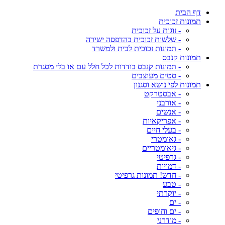
דף הבית
תמונות זכוכית
- זוגות על זכוכית
- שלשות זכוכית בהדפסה ישירה
- תמונות זכוכית לבית ולמשרד
תמונות קנבס
- תמונות קנבס בודדות לכל חלל עם או בלי מסגרת
- סטים מעוצבים
תמונות לפי נושא וסגנון
- אבסטרקט
- אורבני
- אנשים
- אפריקאיות
- בעלי חיים
- גאומטרי
- גיאומטריים
- גרפיטי
- דמויות
- חדש! תמונות גרפיטי
- טבע
- יוקרתי
- ים
- ים וחופים
- מודרני