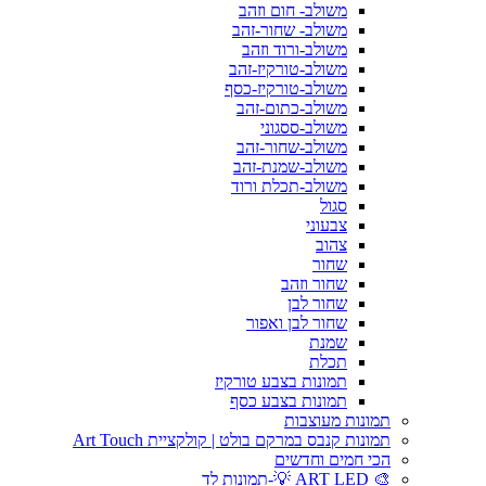
משולב- חום וזהב
משולב- שחור-זהב
משולב-ורוד וזהב
משולב-טורקיז-זהב
משולב-טורקיז-כסף
משולב-כתום-זהב
משולב-ססגוני
משולב-שחור-זהב
משולב-שמנת-זהב
משולב-תכלת ורוד
סגול
צבעוני
צהוב
שחור
שחור וזהב
שחור לבן
שחור לבן ואפור
שמנת
תכלת
תמונות בצבע טורקיז
תמונות בצבע כסף
תמונות מעוצבות
תמונות קנבס במרקם בולט | קולקציית Art Touch
הכי חמים וחדשים
🎨 ART LED 💡-תמונות לד