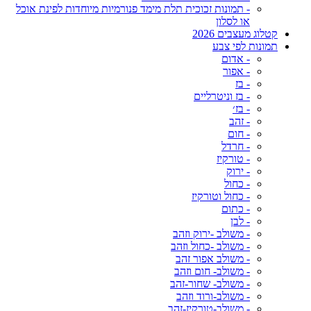
- תמונות זכוכית תלת מימד פנורמיות מיוחדות לפינת אוכל
או לסלון
קטלוג מעצבים 2026
תמונות לפי צבע
- אדום
- אפור
- בז
- בז וניטרליים
- בז׳
- זהב
- חום
- חרדל
- טורקיז
- ירוק
- כחול
- כחול וטורקיז
- כתום
- לבן
- משולב -ירוק וזהב
- משולב -כחול וזהב
- משולב אפור זהב
- משולב- חום וזהב
- משולב- שחור-זהב
- משולב-ורוד וזהב
- משולב-טורקיז-זהב