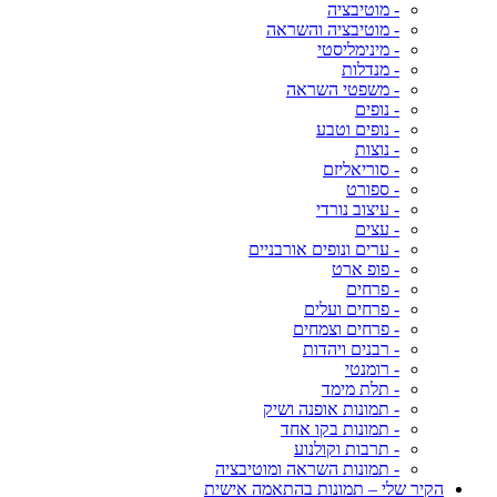
- מוטיבציה
- מוטיבציה והשראה
- מינימליסטי
- מנדלות
- משפטי השראה
- נופים
- נופים וטבע
- נוצות
- סוריאליזם
- ספורט
- עיצוב נורדי
- עצים
- ערים ונופים אורבניים
- פופ ארט
- פרחים
- פרחים ועלים
- פרחים וצמחים
- רבנים ויהדות
- רומנטי
- תלת מימד
- תמונות אופנה ושיק
- תמונות בקו אחד
- תרבות וקולנוע
- תמונות השראה ומוטיבציה
הקיר שלי – תמונות בהתאמה אישית