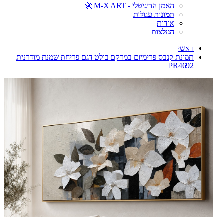
האמן הדיגיטלי - M-X ART 🚀
תמונות עגולות
אודות
המלצות
ראשי
תמונת קנבס פרימיום במרקם בולט דגם פריחת שמנת מודרנית
PR4692