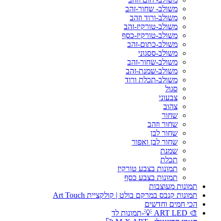
משולב- שחור-זהב
משולב-ורוד וזהב
משולב-טורקיז-זהב
משולב-טורקיז-כסף
משולב-כתום-זהב
משולב-ססגוני
משולב-שחור-זהב
משולב-שמנת-זהב
משולב-תכלת ורוד
סגול
צבעוני
צהוב
שחור
שחור וזהב
שחור לבן
שחור לבן ואפור
שמנת
תכלת
תמונות בצבע טורקיז
תמונות בצבע כסף
תמונות מעוצבות
תמונות קנבס במרקם בולט | קולקציית Art Touch
הכי חמים וחדשים
🎨 ART LED 💡-תמונות לד