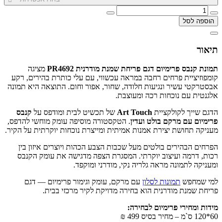
הוספה לסל
תיאור
תמונת קנבס פרימיום דגם פריחת שמנת מודרנית PR4692
מציגה
קומפוזיציית פרחים רחבה במראה עכשווי, עם עלי כותרת בהירים, רקע
אבסטרקטי עשיר ונגיעות חלודה, שחור, אפור וחום. התוצאה היא תמונה
אלגנטית עם נוכחות רכה ומעוצבת.
הדגם שייך לקולקציית
Art Touch
של תכשיט לבית ומודפס על
קנבס
פרימיום עם מרקם בולט ועדין
. הטקסטורה מוסיפה עומק מוחשי להדפס,
מעניקה תחושת יצירת אמנות אמיתית ומייצרת נוכחות יוקרתית על הקיר.
הפרחים הבהירים בולטים מעל שכבות הצבע הכהות ויוצרים איזון בין
רכות, דרמה ועיצוב יוקרתי. המסגרת הצפה מדגישה את עומק הקנבס
ומעניקה לתמונה מראה גלריה נקי, מודרני ומוקפד.
למי שמחפש
תמונות לסלון
עם מרקם, עומק וגימור פרימיום — דגם
פריחת שמנת מודרנית הוא בחירה מדויקת לקיר מרכזי בבית.
מידות ומחירי פרימיום לבחירה:
60*120 ס`מ – מחיר בסיס 499 ₪