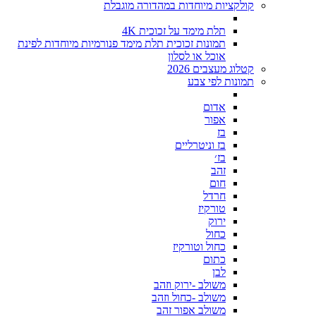
קולקציות מיוחדות במהדורה מוגבלת
תלת מימד על זכוכית 4K
תמונות זכוכית תלת מימד פנורמיות מיוחדות לפינת
אוכל או לסלון
קטלוג מעצבים 2026
תמונות לפי צבע
אדום
אפור
בז
בז וניטרליים
בז׳
זהב
חום
חרדל
טורקיז
ירוק
כחול
כחול וטורקיז
כתום
לבן
משולב -ירוק וזהב
משולב -כחול וזהב
משולב אפור זהב