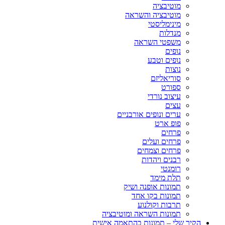
מוטיבציה
מוטיבציה והשראה
מינימליסטי
מנדלות
משפטי השראה
נופים
נופים וטבע
נוצות
סוריאליזם
ספורט
עיצוב נורדי
עצים
ערים ונופים אורבניים
פופ ארט
פרחים
פרחים ועלים
פרחים וצמחים
רבנים ויהדות
רומנטי
תלת מימד
תמונות אופנה ושיק
תמונות בקו אחד
תרבות וקולנוע
תמונות השראה ומוטיבציה
הקיר שלי – תמונות בהתאמה אישית