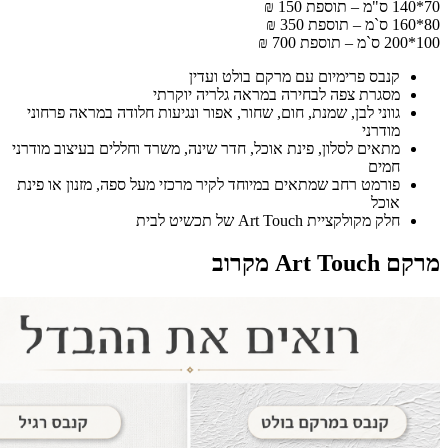
70*140 ס"מ – תוספת 150 ₪
80*160 ס`מ – תוספת 350 ₪
100*200 ס`מ – תוספת 700 ₪
קנבס פרימיום עם מרקם בולט ועדין
מסגרת צפה לבחירה במראה גלריה יוקרתי
גווני לבן, שמנת, חום, שחור, אפור ונגיעות חלודה במראה פרחוני
מודרני
מתאים לסלון, פינת אוכל, חדר שינה, משרד וחללים בעיצוב מודרני
חמים
פורמט רחב שמתאים במיוחד לקיר מרכזי מעל ספה, מזנון או פינת
אוכל
חלק מקולקציית Art Touch של תכשיט לבית
מרקם Art Touch מקרוב