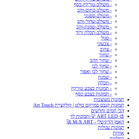
- משולב-טורקיז-כסף
- משולב-כתום-זהב
- משולב-ססגוני
- משולב-שחור-זהב
- משולב-שמנת-זהב
- משולב-תכלת ורוד
- סגול
- צבעוני
- צהוב
- שחור
- שחור וזהב
- שחור לבן
- שחור לבן ואפור
- שמנת
- תכלת
- תמונות בצבע טורקיז
- תמונות בצבע כסף
תמונות מעוצבות
תמונות קנבס במרקם בולט | קולקציית Art Touch
הכי חמים וחדשים
🎨 ART LED 💡-תמונות לד
האמן הדיגיטלי - M-X ART 🚀
תמונות עגולות
אודות
המלצות