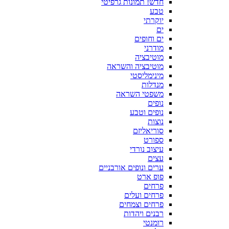
חדש! תמונות גרפיטי
טבע
יוקרתי
ים
ים וחופים
מודרני
מוטיבציה
מוטיבציה והשראה
מינימליסטי
מנדלות
משפטי השראה
נופים
נופים וטבע
נוצות
סוריאליזם
ספורט
עיצוב נורדי
עצים
ערים ונופים אורבניים
פופ ארט
פרחים
פרחים ועלים
פרחים וצמחים
רבנים ויהדות
רומנטי