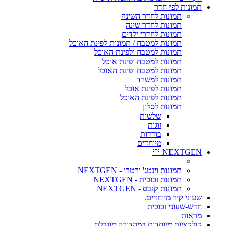
תמונות לפי חדר
תמונות לחדר השינה
תמונות לחדר שינה
תמונות לחדרי ילדים
תמונות למטבח / תמונות לפינת האוכל
תמונות למטבח ולפינת האוכל
תמונות למטבח ופינת אוכל
תמונות למטבח ופינת האוכל
תמונות למשרד
תמונות לפינת אוכל
תמונות לפינת האוכל
תמונות לסלון
שלשות
זוגות
בודדות
מיוחדים
NEXTGEN 🤍
תמונות וינטג' ורטרו - NEXTGEN
תמונות זכוכית - NEXTGEN
תמונות קנבס - NEXTGEN
שעוני קיר מיוחדים.
חדש-שעוני זכוכית
מראות
קולקציות מיוחדות במהדורה מוגבלת