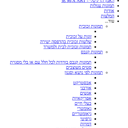
האמן הדיגיטלי - M-X ART 🚀
תמונות עגולות
אודות
המלצות
עוד...
תמונות זכוכית
זוגות על זכוכית
שלשות זכוכית בהדפסה ישירה
תמונות זכוכית לבית ולמשרד
תמונות קנבס
תמונות קנבס בודדות לכל חלל עם או בלי מסגרת
סטים מעוצבים
תמונות לפי נושא וסגנון
אבסטרקט
אורבני
אנשים
אפריקאיות
בעלי חיים
גאומטרי
גיאומטריים
גרפיטי
דמויות