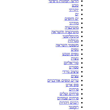
חדש! תמונות גרפיטי
טבע
יוקרתי
ים
ים וחופים
מודרני
מוטיבציה
מוטיבציה והשראה
מינימליסטי
מנדלות
משפטי השראה
נופים
נופים וטבע
נוצות
סוריאליזם
ספורט
עיצוב נורדי
עצים
ערים ונופים אורבניים
פופ ארט
פרחים
פרחים ועלים
פרחים וצמחים
רבנים ויהדות
רומנטי