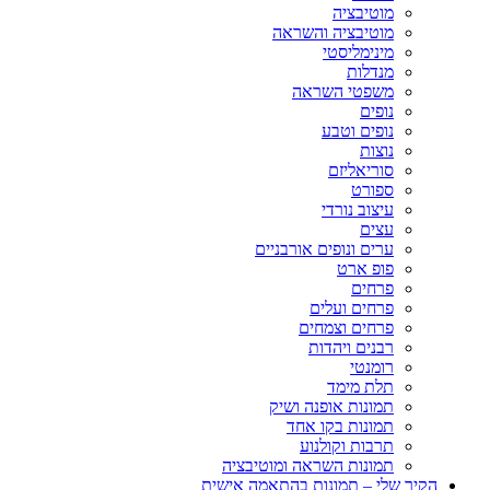
מוטיבציה
מוטיבציה והשראה
מינימליסטי
מנדלות
משפטי השראה
נופים
נופים וטבע
נוצות
סוריאליזם
ספורט
עיצוב נורדי
עצים
ערים ונופים אורבניים
פופ ארט
פרחים
פרחים ועלים
פרחים וצמחים
רבנים ויהדות
רומנטי
תלת מימד
תמונות אופנה ושיק
תמונות בקו אחד
תרבות וקולנוע
תמונות השראה ומוטיבציה
הקיר שלי – תמונות בהתאמה אישית