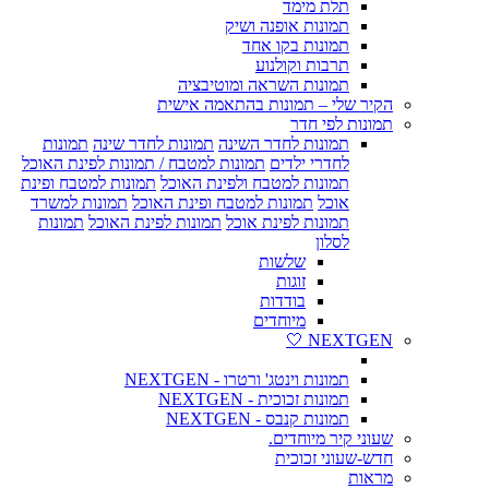
תלת מימד
תמונות אופנה ושיק
תמונות בקו אחד
תרבות וקולנוע
תמונות השראה ומוטיבציה
הקיר שלי – תמונות בהתאמה אישית
תמונות לפי חדר
תמונות לחדר השינה
תמונות לחדר שינה
תמונות
לחדרי ילדים
תמונות למטבח / תמונות לפינת האוכל
תמונות למטבח ולפינת האוכל
תמונות למטבח ופינת
אוכל
תמונות למטבח ופינת האוכל
תמונות למשרד
תמונות לפינת אוכל
תמונות לפינת האוכל
תמונות
לסלון
שלשות
זוגות
בודדות
מיוחדים
NEXTGEN 🤍
תמונות וינטג' ורטרו - NEXTGEN
תמונות זכוכית - NEXTGEN
תמונות קנבס - NEXTGEN
שעוני קיר מיוחדים.
חדש-שעוני זכוכית
מראות