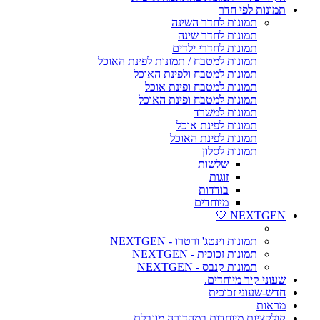
תמונות לפי חדר
תמונות לחדר השינה
תמונות לחדר שינה
תמונות לחדרי ילדים
תמונות למטבח / תמונות לפינת האוכל
תמונות למטבח ולפינת האוכל
תמונות למטבח ופינת אוכל
תמונות למטבח ופינת האוכל
תמונות למשרד
תמונות לפינת אוכל
תמונות לפינת האוכל
תמונות לסלון
שלשות
זוגות
בודדות
מיוחדים
NEXTGEN 🤍
תמונות וינטג' ורטרו - NEXTGEN
תמונות זכוכית - NEXTGEN
תמונות קנבס - NEXTGEN
שעוני קיר מיוחדים.
חדש-שעוני זכוכית
מראות
קולקציות מיוחדות במהדורה מוגבלת