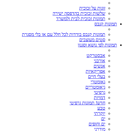
זוגות על זכוכית
שלשות זכוכית בהדפסה ישירה
תמונות זכוכית לבית ולמשרד
תמונות קנבס
תמונות קנבס בודדות לכל חלל עם או בלי מסגרת
סטים מעוצבים
תמונות לפי נושא וסגנון
אבסטרקט
אורבני
אנשים
אפריקאיות
בעלי חיים
גאומטרי
גיאומטריים
גרפיטי
דמויות
חדש! תמונות גרפיטי
טבע
יוקרתי
ים
ים וחופים
מודרני