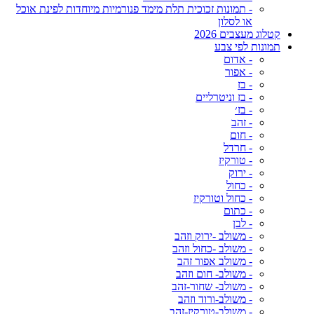
- תמונות זכוכית תלת מימד פנורמיות מיוחדות לפינת אוכל
או לסלון
קטלוג מעצבים 2026
תמונות לפי צבע
- אדום
- אפור
- בז
- בז וניטרליים
- בז׳
- זהב
- חום
- חרדל
- טורקיז
- ירוק
- כחול
- כחול וטורקיז
- כתום
- לבן
- משולב -ירוק וזהב
- משולב -כחול וזהב
- משולב אפור זהב
- משולב- חום וזהב
- משולב- שחור-זהב
- משולב-ורוד וזהב
- משולב-טורקיז-זהב