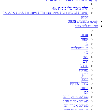
תלת מימד על זכוכית 4K
תמונות זכוכית תלת מימד פנורמיות מיוחדות לפינת אוכל או
לסלון
קטלוג מעצבים 2026
תמונות לפי צבע
אדום
אפור
בז
בז וניטרליים
בז׳
זהב
חום
חרדל
טורקיז
ירוק
כחול
כחול וטורקיז
כתום
לבן
משולב -ירוק וזהב
משולב -כחול וזהב
משולב אפור זהב
משולב- חום וזהב