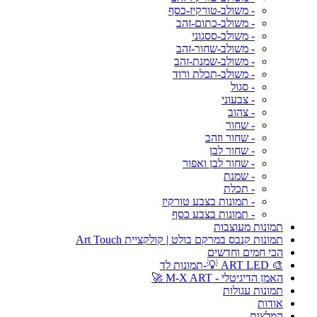
- משולב-טורקיז-כסף
- משולב-כתום-זהב
- משולב-ססגוני
- משולב-שחור-זהב
- משולב-שמנת-זהב
- משולב-תכלת ורוד
- סגול
- צבעוני
- צהוב
- שחור
- שחור וזהב
- שחור לבן
- שחור לבן ואפור
- שמנת
- תכלת
- תמונות בצבע טורקיז
- תמונות בצבע כסף
תמונות מעוצבות
תמונות קנבס במרקם בולט | קולקציית Art Touch
הכי חמים וחדשים
🎨 ART LED 💡-תמונות לד
האמן הדיגיטלי - M-X ART 🚀
תמונות עגולות
אודות
המלצות