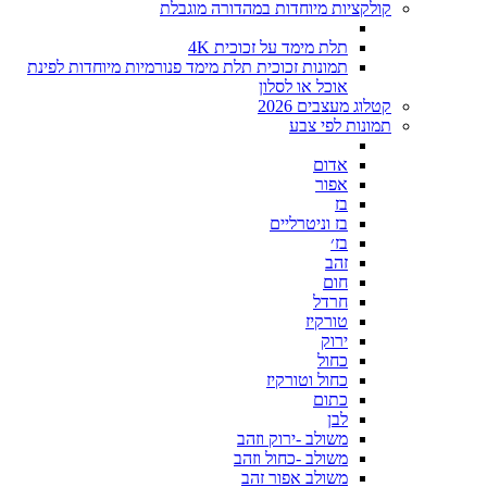
קולקציות מיוחדות במהדורה מוגבלת
תלת מימד על זכוכית 4K
תמונות זכוכית תלת מימד פנורמיות מיוחדות לפינת
אוכל או לסלון
קטלוג מעצבים 2026
תמונות לפי צבע
אדום
אפור
בז
בז וניטרליים
בז׳
זהב
חום
חרדל
טורקיז
ירוק
כחול
כחול וטורקיז
כתום
לבן
משולב -ירוק וזהב
משולב -כחול וזהב
משולב אפור זהב