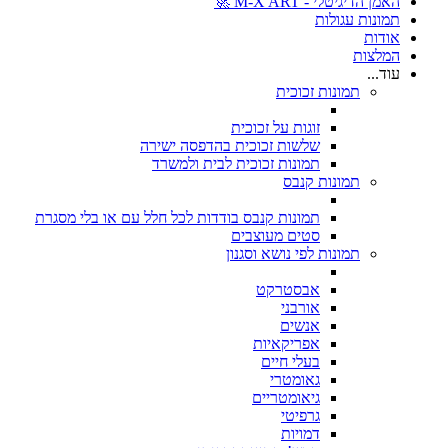
האמן הדיגיטלי - M-X ART 🚀
תמונות עגולות
אודות
המלצות
עוד...
תמונות זכוכית
זוגות על זכוכית
שלשות זכוכית בהדפסה ישירה
תמונות זכוכית לבית ולמשרד
תמונות קנבס
תמונות קנבס בודדות לכל חלל עם או בלי מסגרת
סטים מעוצבים
תמונות לפי נושא וסגנון
אבסטרקט
אורבני
אנשים
אפריקאיות
בעלי חיים
גאומטרי
גיאומטריים
גרפיטי
דמויות