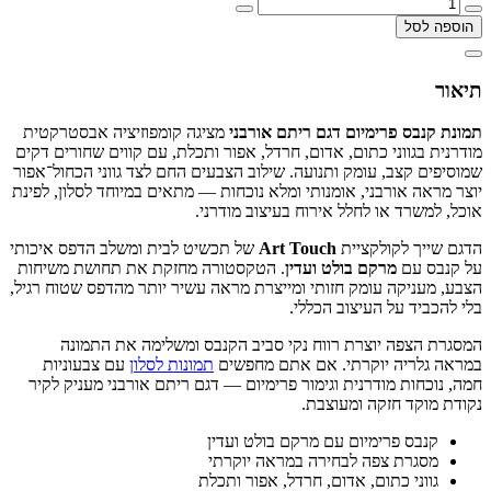
הוספה לסל
תיאור
תמונת קנבס פרימיום דגם ריתם אורבני
מציגה קומפוזיציה אבסטרקטית
מודרנית בגווני כתום, אדום, חרדל, אפור ותכלת, עם קווים שחורים דקים
שמוסיפים קצב, עומק ותנועה. שילוב הצבעים החם לצד גווני הכחול־אפור
יוצר מראה אורבני, אומנותי ומלא נוכחות — מתאים במיוחד לסלון, לפינת
אוכל, למשרד או לחלל אירוח בעיצוב מודרני.
הדגם שייך לקולקציית
Art Touch
של תכשיט לבית ומשלב הדפס איכותי
על קנבס עם
מרקם בולט ועדין
. הטקסטורה מחזקת את תחושת משיחות
הצבע, מעניקה עומק חזותי ומייצרת מראה עשיר יותר מהדפס שטוח רגיל,
בלי להכביד על העיצוב הכללי.
המסגרת הצפה יוצרת רווח נקי סביב הקנבס ומשלימה את התמונה
במראה גלריה יוקרתי. אם אתם מחפשים
תמונות לסלון
עם צבעוניות
חמה, נוכחות מודרנית וגימור פרימיום — דגם ריתם אורבני מעניק לקיר
נקודת מוקד חזקה ומעוצבת.
קנבס פרימיום עם מרקם בולט ועדין
מסגרת צפה לבחירה במראה יוקרתי
גווני כתום, אדום, חרדל, אפור ותכלת