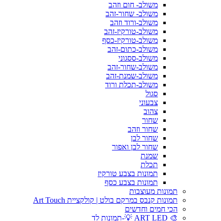
משולב- חום וזהב
משולב- שחור-זהב
משולב-ורוד וזהב
משולב-טורקיז-זהב
משולב-טורקיז-כסף
משולב-כתום-זהב
משולב-ססגוני
משולב-שחור-זהב
משולב-שמנת-זהב
משולב-תכלת ורוד
סגול
צבעוני
צהוב
שחור
שחור וזהב
שחור לבן
שחור לבן ואפור
שמנת
תכלת
תמונות בצבע טורקיז
תמונות בצבע כסף
תמונות מעוצבות
תמונות קנבס במרקם בולט | קולקציית Art Touch
הכי חמים וחדשים
🎨 ART LED 💡-תמונות לד