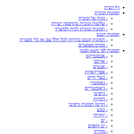
דף הבית
תמונות זכוכית
- זוגות על זכוכית
- שלשות זכוכית בהדפסה ישירה
- תמונות זכוכית לבית ולמשרד
תמונות קנבס
- תמונות קנבס בודדות לכל חלל עם או בלי מסגרת
- סטים מעוצבים
תמונות לפי נושא וסגנון
- אבסטרקט
- אורבני
- אנשים
- אפריקאיות
- בעלי חיים
- גאומטרי
- גיאומטריים
- גרפיטי
- דמויות
- חדש! תמונות גרפיטי
- טבע
- יוקרתי
- ים
- ים וחופים
- מודרני