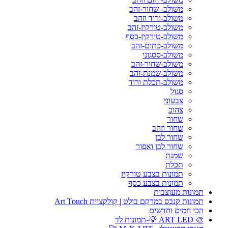
משולב- שחור-זהב
משולב-ורוד וזהב
משולב-טורקיז-זהב
משולב-טורקיז-כסף
משולב-כתום-זהב
משולב-ססגוני
משולב-שחור-זהב
משולב-שמנת-זהב
משולב-תכלת ורוד
סגול
צבעוני
צהוב
שחור
שחור וזהב
שחור לבן
שחור לבן ואפור
שמנת
תכלת
תמונות בצבע טורקיז
תמונות בצבע כסף
תמונות מעוצבות
תמונות קנבס במרקם בולט | קולקציית Art Touch
הכי חמים וחדשים
🎨 ART LED 💡-תמונות לד