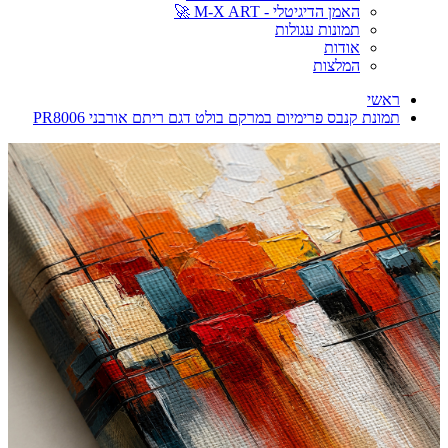
האמן הדיגיטלי - M-X ART 🚀
תמונות עגולות
אודות
המלצות
ראשי
תמונת קנבס פרימיום במרקם בולט דגם ריתם אורבני PR8006