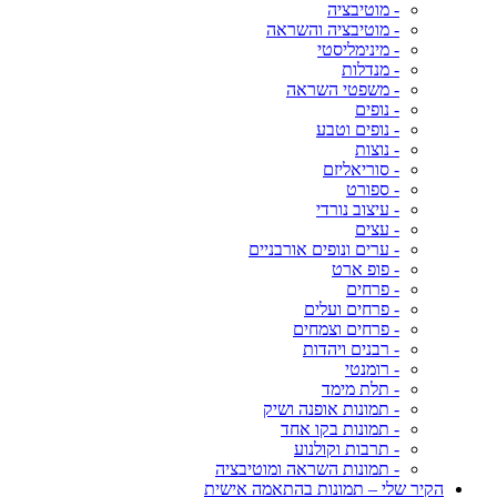
- מוטיבציה
- מוטיבציה והשראה
- מינימליסטי
- מנדלות
- משפטי השראה
- נופים
- נופים וטבע
- נוצות
- סוריאליזם
- ספורט
- עיצוב נורדי
- עצים
- ערים ונופים אורבניים
- פופ ארט
- פרחים
- פרחים ועלים
- פרחים וצמחים
- רבנים ויהדות
- רומנטי
- תלת מימד
- תמונות אופנה ושיק
- תמונות בקו אחד
- תרבות וקולנוע
- תמונות השראה ומוטיבציה
הקיר שלי – תמונות בהתאמה אישית