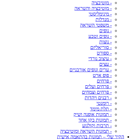
- מוטיבציה
- מוטיבציה והשראה
- מינימליסטי
- מנדלות
- משפטי השראה
- נופים
- נופים וטבע
- נוצות
- סוריאליזם
- ספורט
- עיצוב נורדי
- עצים
- ערים ונופים אורבניים
- פופ ארט
- פרחים
- פרחים ועלים
- פרחים וצמחים
- רבנים ויהדות
- רומנטי
- תלת מימד
- תמונות אופנה ושיק
- תמונות בקו אחד
- תרבות וקולנוע
- תמונות השראה ומוטיבציה
הקיר שלי – תמונות בהתאמה אישית