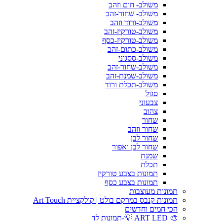
משולב- חום וזהב
משולב- שחור-זהב
משולב-ורוד וזהב
משולב-טורקיז-זהב
משולב-טורקיז-כסף
משולב-כתום-זהב
משולב-ססגוני
משולב-שחור-זהב
משולב-שמנת-זהב
משולב-תכלת ורוד
סגול
צבעוני
צהוב
שחור
שחור וזהב
שחור לבן
שחור לבן ואפור
שמנת
תכלת
תמונות בצבע טורקיז
תמונות בצבע כסף
תמונות מעוצבות
תמונות קנבס במרקם בולט | קולקציית Art Touch
הכי חמים וחדשים
🎨 ART LED 💡-תמונות לד