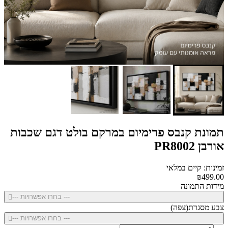
תמונת קנבס פרימיום במרקם בולט דגם שכבות
אורבן PR8002
זמינות: קיים במלאי
₪499.00
מידות התמונה
--- בחרו אפשרויות ---
צבע מסגרת(צפה)
--- בחרו אפשרויות ---