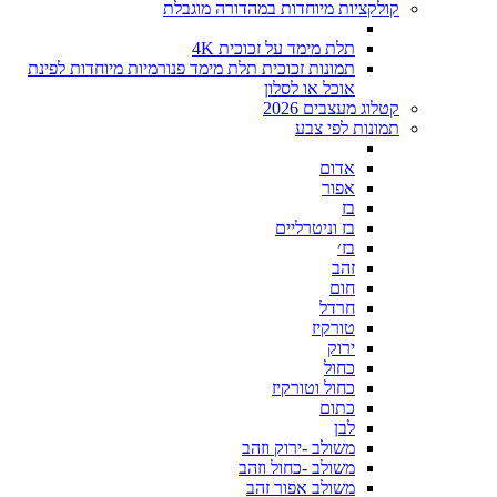
קולקציות מיוחדות במהדורה מוגבלת
תלת מימד על זכוכית 4K
תמונות זכוכית תלת מימד פנורמיות מיוחדות לפינת
אוכל או לסלון
קטלוג מעצבים 2026
תמונות לפי צבע
אדום
אפור
בז
בז וניטרליים
בז׳
זהב
חום
חרדל
טורקיז
ירוק
כחול
כחול וטורקיז
כתום
לבן
משולב -ירוק וזהב
משולב -כחול וזהב
משולב אפור זהב