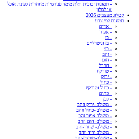
- תמונות זכוכית תלת מימד פנורמיות מיוחדות לפינת אוכל
או לסלון
קטלוג מעצבים 2026
תמונות לפי צבע
- אדום
- אפור
- בז
- בז וניטרליים
- בז׳
- זהב
- חום
- חרדל
- טורקיז
- ירוק
- כחול
- כחול וטורקיז
- כתום
- לבן
- משולב -ירוק וזהב
- משולב -כחול וזהב
- משולב אפור זהב
- משולב- חום וזהב
- משולב- שחור-זהב
- משולב-ורוד וזהב
- משולב-טורקיז-זהב