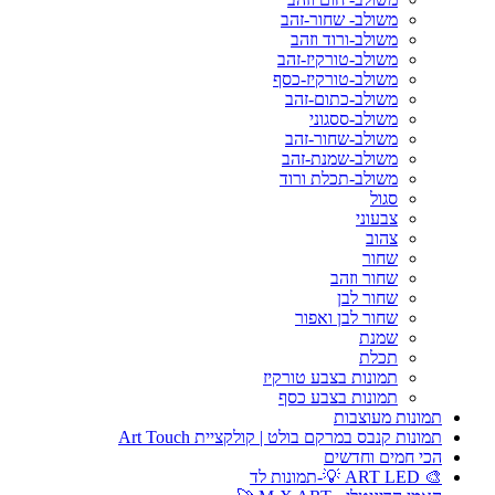
משולב- שחור-זהב
משולב-ורוד וזהב
משולב-טורקיז-זהב
משולב-טורקיז-כסף
משולב-כתום-זהב
משולב-ססגוני
משולב-שחור-זהב
משולב-שמנת-זהב
משולב-תכלת ורוד
סגול
צבעוני
צהוב
שחור
שחור וזהב
שחור לבן
שחור לבן ואפור
שמנת
תכלת
תמונות בצבע טורקיז
תמונות בצבע כסף
תמונות מעוצבות
תמונות קנבס במרקם בולט | קולקציית Art Touch
הכי חמים וחדשים
🎨 ART LED 💡-תמונות לד