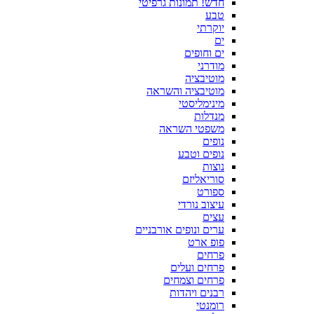
חדש! תמונות גרפיטי
טבע
יוקרתי
ים
ים וחופים
מודרני
מוטיבציה
מוטיבציה והשראה
מינימליסטי
מנדלות
משפטי השראה
נופים
נופים וטבע
נוצות
סוריאליזם
ספורט
עיצוב נורדי
עצים
ערים ונופים אורבניים
פופ ארט
פרחים
פרחים ועלים
פרחים וצמחים
רבנים ויהדות
רומנטי