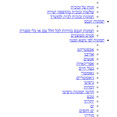
זוגות על זכוכית
שלשות זכוכית בהדפסה ישירה
תמונות זכוכית לבית ולמשרד
תמונות קנבס
תמונות קנבס בודדות לכל חלל עם או בלי מסגרת
סטים מעוצבים
תמונות לפי נושא וסגנון
אבסטרקט
אורבני
אנשים
אפריקאיות
בעלי חיים
גאומטרי
גיאומטריים
גרפיטי
דמויות
חדש! תמונות גרפיטי
טבע
יוקרתי
ים
ים וחופים
מודרני