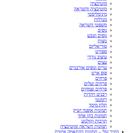
מוטיבציה
מוטיבציה והשראה
מינימליסטי
מנדלות
משפטי השראה
נופים
נופים וטבע
נוצות
סוריאליזם
ספורט
עיצוב נורדי
עצים
ערים ונופים אורבניים
פופ ארט
פרחים
פרחים ועלים
פרחים וצמחים
רבנים ויהדות
רומנטי
תלת מימד
תמונות אופנה ושיק
תמונות בקו אחד
תרבות וקולנוע
תמונות השראה ומוטיבציה
הקיר שלי – תמונות בהתאמה אישית