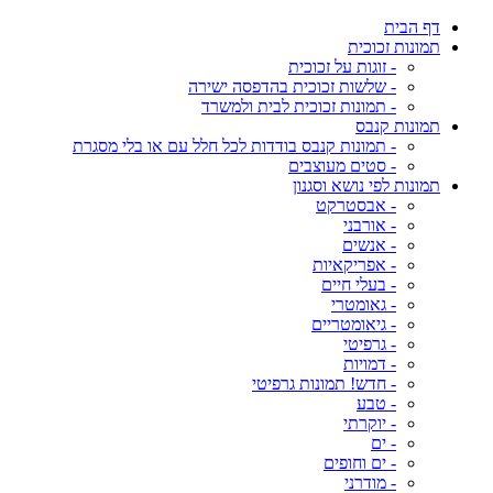
דף הבית
תמונות זכוכית
- זוגות על זכוכית
- שלשות זכוכית בהדפסה ישירה
- תמונות זכוכית לבית ולמשרד
תמונות קנבס
- תמונות קנבס בודדות לכל חלל עם או בלי מסגרת
- סטים מעוצבים
תמונות לפי נושא וסגנון
- אבסטרקט
- אורבני
- אנשים
- אפריקאיות
- בעלי חיים
- גאומטרי
- גיאומטריים
- גרפיטי
- דמויות
- חדש! תמונות גרפיטי
- טבע
- יוקרתי
- ים
- ים וחופים
- מודרני