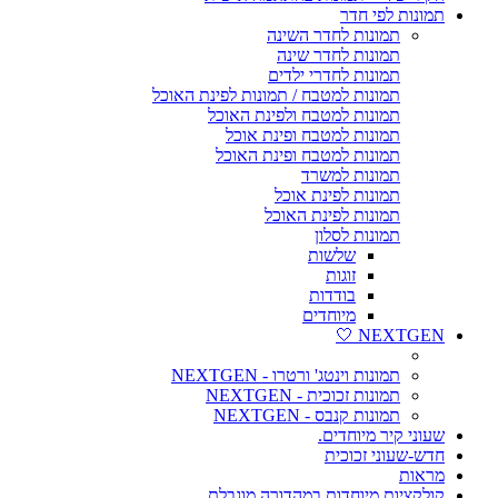
תמונות לפי חדר
תמונות לחדר השינה
תמונות לחדר שינה
תמונות לחדרי ילדים
תמונות למטבח / תמונות לפינת האוכל
תמונות למטבח ולפינת האוכל
תמונות למטבח ופינת אוכל
תמונות למטבח ופינת האוכל
תמונות למשרד
תמונות לפינת אוכל
תמונות לפינת האוכל
תמונות לסלון
שלשות
זוגות
בודדות
מיוחדים
NEXTGEN 🤍
תמונות וינטג' ורטרו - NEXTGEN
תמונות זכוכית - NEXTGEN
תמונות קנבס - NEXTGEN
שעוני קיר מיוחדים.
חדש-שעוני זכוכית
מראות
קולקציות מיוחדות במהדורה מוגבלת