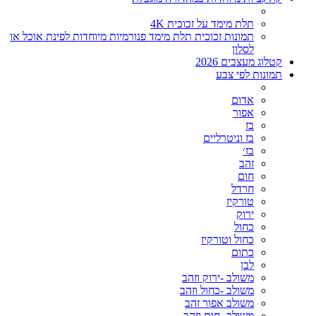
תלת מימד על זכוכית 4K
תמונות זכוכית תלת מימד פנורמיות מיוחדות לפינת אוכל או
לסלון
קטלוג מעצבים 2026
תמונות לפי צבע
אדום
אפור
בז
בז וניטרליים
בז׳
זהב
חום
חרדל
טורקיז
ירוק
כחול
כחול וטורקיז
כתום
לבן
משולב -ירוק וזהב
משולב -כחול וזהב
משולב אפור זהב
משולב- חום וזהב