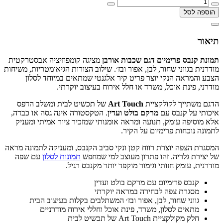
הוספה לסל
תיאור
תמונת קנבס פרימיום דגם שכבות אורבן
מציגה קומפוזיציה אבסטרקטית
מודרנית בגווני שחור, לבן, אפור ובז׳. שילוב הצורות הגיאומטריות, משיחות
הצבע והמראה הנקי יוצר פריט קיר אלגנטי שמתאים במיוחד לסלון
מודרני, פינת אוכל, משרד או חלל אירוח בעיצוב יוקרתי.
הדגם משתייך לקולקציית
Art Touch
של תכשיט לבית ומשלב הדפס
איכותי על קנבס עם
מרקם בולט ועדין
. הטקסטורה אינה גסה או כבדה,
אלא מוסיפה עומק, תנועה ומראה אומנותי שמזכיר ציור אמיתי ומעניק
לתמונה נוכחות פרימיום על הקיר.
המסגרת הצפה יוצרת רווח קטן ונקי סביב הקנבס, ומעניקה לתמונה מראה
של יצירת גלריה. זהו פתרון מעוצב למי שמחפש
תמונות לסלון
עם שפה
מודרנית, עומק חזותי וגימור מוקפד יותר מקנבס רגיל.
קנבס פרימיום עם מרקם בולט ועדין
מסגרת צפה לבחירה במראה יוקרתי
גווני שחור, לבן, אפור ובז׳ המשתלבים בקלות בעיצוב הבית
מתאים לסלון, משרד, פינת אוכל וחללי אירוח מודרניים
חלק מקולקציית Art Touch של תכשיט לבית