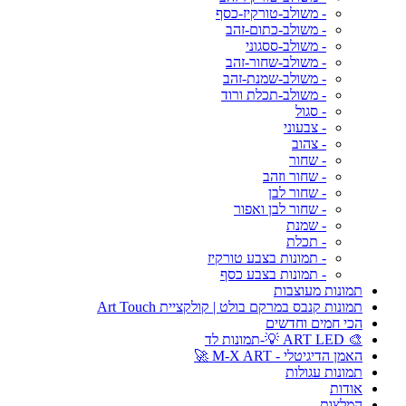
- משולב-טורקיז-כסף
- משולב-כתום-זהב
- משולב-ססגוני
- משולב-שחור-זהב
- משולב-שמנת-זהב
- משולב-תכלת ורוד
- סגול
- צבעוני
- צהוב
- שחור
- שחור וזהב
- שחור לבן
- שחור לבן ואפור
- שמנת
- תכלת
- תמונות בצבע טורקיז
- תמונות בצבע כסף
תמונות מעוצבות
תמונות קנבס במרקם בולט | קולקציית Art Touch
הכי חמים וחדשים
🎨 ART LED 💡-תמונות לד
האמן הדיגיטלי - M-X ART 🚀
תמונות עגולות
אודות
המלצות