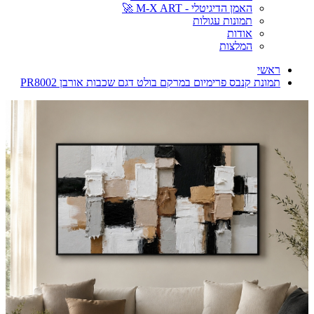
האמן הדיגיטלי - M-X ART 🚀
תמונות עגולות
אודות
המלצות
ראשי
תמונת קנבס פרימיום במרקם בולט דגם שכבות אורבן PR8002