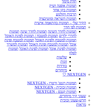
תלת מימד
תמונות אופנה ושיק
תמונות בקו אחד
תרבות וקולנוע
תמונות השראה ומוטיבציה
הקיר שלי – תמונות בהתאמה אישית
תמונות לפי חדר
תמונות לחדר השינה
תמונות לחדר שינה
תמונות
לחדרי ילדים
תמונות למטבח / תמונות לפינת האוכל
תמונות למטבח ולפינת האוכל
תמונות למטבח ופינת
אוכל
תמונות למטבח ופינת האוכל
תמונות למשרד
תמונות לפינת אוכל
תמונות לפינת האוכל
תמונות
לסלון
שלשות
זוגות
בודדות
מיוחדים
NEXTGEN 🤍
תמונות וינטג' ורטרו - NEXTGEN
תמונות זכוכית - NEXTGEN
תמונות קנבס - NEXTGEN
שעוני קיר מיוחדים.
חדש-שעוני זכוכית
מראות