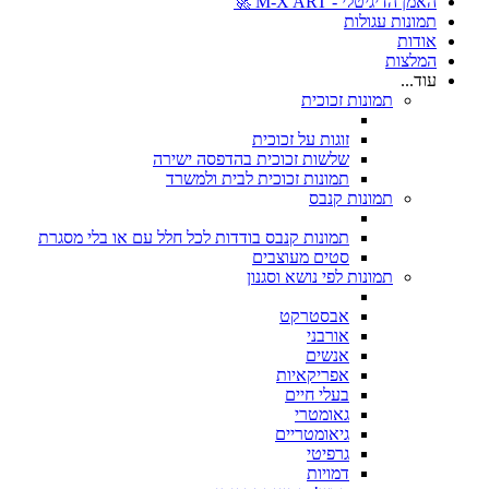
האמן הדיגיטלי - M-X ART 🚀
תמונות עגולות
אודות
המלצות
עוד...
תמונות זכוכית
זוגות על זכוכית
שלשות זכוכית בהדפסה ישירה
תמונות זכוכית לבית ולמשרד
תמונות קנבס
תמונות קנבס בודדות לכל חלל עם או בלי מסגרת
סטים מעוצבים
תמונות לפי נושא וסגנון
אבסטרקט
אורבני
אנשים
אפריקאיות
בעלי חיים
גאומטרי
גיאומטריים
גרפיטי
דמויות