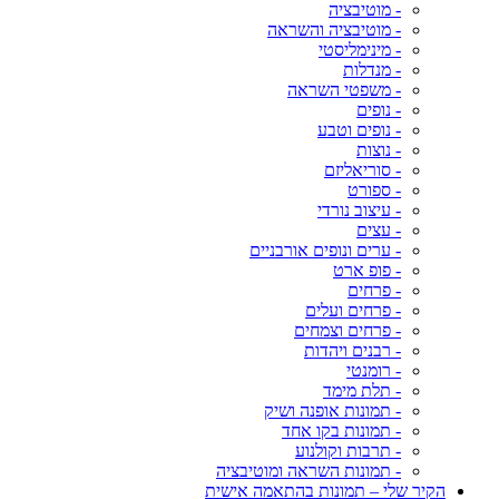
- מוטיבציה
- מוטיבציה והשראה
- מינימליסטי
- מנדלות
- משפטי השראה
- נופים
- נופים וטבע
- נוצות
- סוריאליזם
- ספורט
- עיצוב נורדי
- עצים
- ערים ונופים אורבניים
- פופ ארט
- פרחים
- פרחים ועלים
- פרחים וצמחים
- רבנים ויהדות
- רומנטי
- תלת מימד
- תמונות אופנה ושיק
- תמונות בקו אחד
- תרבות וקולנוע
- תמונות השראה ומוטיבציה
הקיר שלי – תמונות בהתאמה אישית