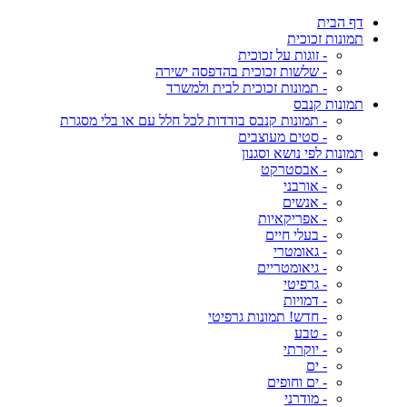
דף הבית
תמונות זכוכית
- זוגות על זכוכית
- שלשות זכוכית בהדפסה ישירה
- תמונות זכוכית לבית ולמשרד
תמונות קנבס
- תמונות קנבס בודדות לכל חלל עם או בלי מסגרת
- סטים מעוצבים
תמונות לפי נושא וסגנון
- אבסטרקט
- אורבני
- אנשים
- אפריקאיות
- בעלי חיים
- גאומטרי
- גיאומטריים
- גרפיטי
- דמויות
- חדש! תמונות גרפיטי
- טבע
- יוקרתי
- ים
- ים וחופים
- מודרני