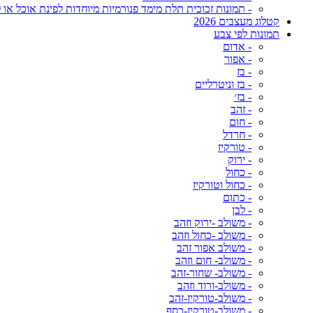
- תמונות זכוכית תלת מימד פנורמיות מיוחדות לפינת אוכל או ל
קטלוג מעצבים 2026
תמונות לפי צבע
- אדום
- אפור
- בז
- בז וניטרליים
- בז׳
- זהב
- חום
- חרדל
- טורקיז
- ירוק
- כחול
- כחול וטורקיז
- כתום
- לבן
- משולב -ירוק וזהב
- משולב -כחול וזהב
- משולב אפור זהב
- משולב- חום וזהב
- משולב- שחור-זהב
- משולב-ורוד וזהב
- משולב-טורקיז-זהב
- משולב-טורקיז-כסף