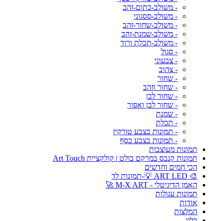
- משולב-כתום-זהב
- משולב-ססגוני
- משולב-שחור-זהב
- משולב-שמנת-זהב
- משולב-תכלת ורוד
- סגול
- צבעוני
- צהוב
- שחור
- שחור וזהב
- שחור לבן
- שחור לבן ואפור
- שמנת
- תכלת
- תמונות בצבע טורקיז
- תמונות בצבע כסף
תמונות מעוצבות
תמונות קנבס במרקם בולט | קולקציית Art Touch
הכי חמים וחדשים
🎨 ART LED 💡-תמונות לד
האמן הדיגיטלי - M-X ART 🚀
תמונות עגולות
אודות
המלצות
בלוג