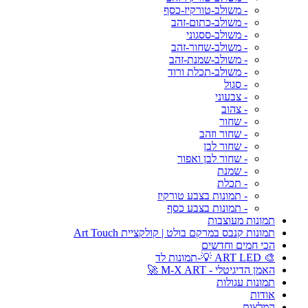
- משולב-טורקיז-כסף
- משולב-כתום-זהב
- משולב-ססגוני
- משולב-שחור-זהב
- משולב-שמנת-זהב
- משולב-תכלת ורוד
- סגול
- צבעוני
- צהוב
- שחור
- שחור וזהב
- שחור לבן
- שחור לבן ואפור
- שמנת
- תכלת
- תמונות בצבע טורקיז
- תמונות בצבע כסף
תמונות מעוצבות
תמונות קנבס במרקם בולט | קולקציית Art Touch
הכי חמים וחדשים
🎨 ART LED 💡-תמונות לד
האמן הדיגיטלי - M-X ART 🚀
תמונות עגולות
אודות
המלצות