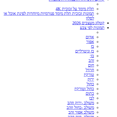
תלת מימד על זכוכית 4K
תמונות זכוכית תלת מימד פנורמיות מיוחדות לפינת אוכל או
לסלון
קטלוג מעצבים 2026
תמונות לפי צבע
אדום
אפור
בז
בז וניטרליים
בז׳
זהב
חום
חרדל
טורקיז
ירוק
כחול
כחול וטורקיז
כתום
לבן
משולב -ירוק וזהב
משולב -כחול וזהב
משולב אפור זהב
משולב- חום וזהב