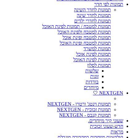
תמונות לפי חדר
תמונות לחדר השינה
תמונות לחדר שינה
תמונות לחדרי ילדים
תמונות למטבח / תמונות לפינת האוכל
תמונות למטבח ולפינת האוכל
תמונות למטבח ופינת אוכל
תמונות למטבח ופינת האוכל
תמונות למשרד
תמונות לפינת אוכל
תמונות לפינת האוכל
תמונות לסלון
שלשות
זוגות
בודדות
מיוחדים
NEXTGEN 🤍
תמונות וינטג' ורטרו - NEXTGEN
תמונות זכוכית - NEXTGEN
תמונות קנבס - NEXTGEN
שעוני קיר מיוחדים.
חדש-שעוני זכוכית
מראות
קולקציות מיוחדות במהדורה מוגבלת