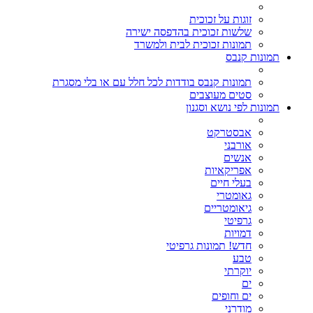
זוגות על זכוכית
שלשות זכוכית בהדפסה ישירה
תמונות זכוכית לבית ולמשרד
תמונות קנבס
תמונות קנבס בודדות לכל חלל עם או בלי מסגרת
סטים מעוצבים
תמונות לפי נושא וסגנון
אבסטרקט
אורבני
אנשים
אפריקאיות
בעלי חיים
גאומטרי
גיאומטריים
גרפיטי
דמויות
חדש! תמונות גרפיטי
טבע
יוקרתי
ים
ים וחופים
מודרני