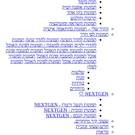
תלת מימד
תמונות אופנה ושיק
תמונות בקו אחד
תרבות וקולנוע
תמונות השראה ומוטיבציה
הקיר שלי – תמונות בהתאמה אישית
תמונות לפי חדר
תמונות לחדר השינה
תמונות לחדר שינה
תמונות
לחדרי ילדים
תמונות למטבח / תמונות לפינת האוכל
תמונות למטבח ולפינת האוכל
תמונות למטבח ופינת
אוכל
תמונות למטבח ופינת האוכל
תמונות למשרד
תמונות לפינת אוכל
תמונות לפינת האוכל
תמונות
לסלון
שלשות
זוגות
בודדות
מיוחדים
NEXTGEN 🤍
תמונות וינטג' ורטרו - NEXTGEN
תמונות זכוכית - NEXTGEN
תמונות קנבס - NEXTGEN
שעוני קיר מיוחדים.
חדש-שעוני זכוכית
מראות