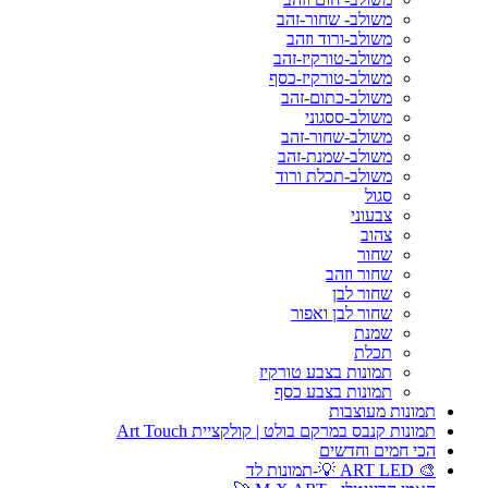
משולב- שחור-זהב
משולב-ורוד וזהב
משולב-טורקיז-זהב
משולב-טורקיז-כסף
משולב-כתום-זהב
משולב-ססגוני
משולב-שחור-זהב
משולב-שמנת-זהב
משולב-תכלת ורוד
סגול
צבעוני
צהוב
שחור
שחור וזהב
שחור לבן
שחור לבן ואפור
שמנת
תכלת
תמונות בצבע טורקיז
תמונות בצבע כסף
תמונות מעוצבות
תמונות קנבס במרקם בולט | קולקציית Art Touch
הכי חמים וחדשים
🎨 ART LED 💡-תמונות לד