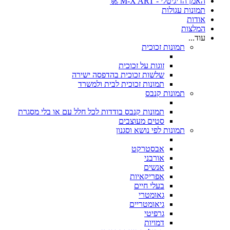
האמן הדיגיטלי - M-X ART 🚀
תמונות עגולות
אודות
המלצות
עוד...
תמונות זכוכית
זוגות על זכוכית
שלשות זכוכית בהדפסה ישירה
תמונות זכוכית לבית ולמשרד
תמונות קנבס
תמונות קנבס בודדות לכל חלל עם או בלי מסגרת
סטים מעוצבים
תמונות לפי נושא וסגנון
אבסטרקט
אורבני
אנשים
אפריקאיות
בעלי חיים
גאומטרי
גיאומטריים
גרפיטי
דמויות