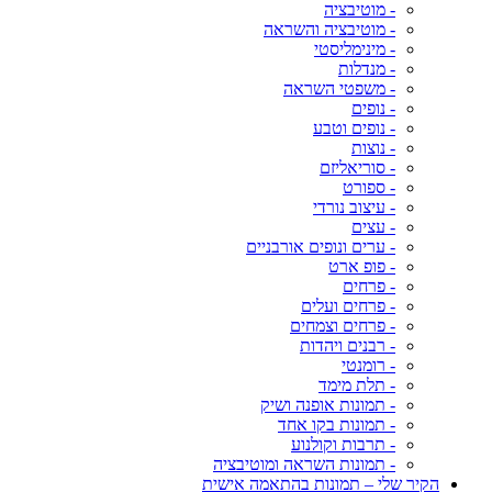
- מוטיבציה
- מוטיבציה והשראה
- מינימליסטי
- מנדלות
- משפטי השראה
- נופים
- נופים וטבע
- נוצות
- סוריאליזם
- ספורט
- עיצוב נורדי
- עצים
- ערים ונופים אורבניים
- פופ ארט
- פרחים
- פרחים ועלים
- פרחים וצמחים
- רבנים ויהדות
- רומנטי
- תלת מימד
- תמונות אופנה ושיק
- תמונות בקו אחד
- תרבות וקולנוע
- תמונות השראה ומוטיבציה
הקיר שלי – תמונות בהתאמה אישית