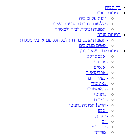
דף הבית
תמונות זכוכית
- זוגות על זכוכית
- שלשות זכוכית בהדפסה ישירה
- תמונות זכוכית לבית ולמשרד
תמונות קנבס
- תמונות קנבס בודדות לכל חלל עם או בלי מסגרת
- סטים מעוצבים
תמונות לפי נושא וסגנון
- אבסטרקט
- אורבני
- אנשים
- אפריקאיות
- בעלי חיים
- גאומטרי
- גיאומטריים
- גרפיטי
- דמויות
- חדש! תמונות גרפיטי
- טבע
- יוקרתי
- ים
- ים וחופים
- מודרני