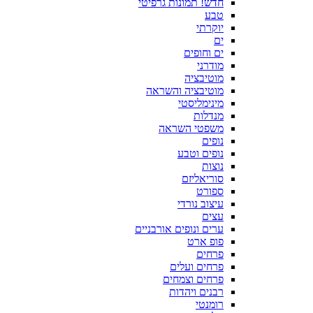
חדש! תמונות גרפיטי
טבע
יוקרתי
ים
ים וחופים
מודרני
מוטיבציה
מוטיבציה והשראה
מינימליסטי
מנדלות
משפטי השראה
נופים
נופים וטבע
נוצות
סוריאליזם
ספורט
עיצוב נורדי
עצים
ערים ונופים אורבניים
פופ ארט
פרחים
פרחים ועלים
פרחים וצמחים
רבנים ויהדות
רומנטי