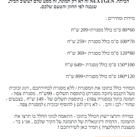
הביתה. NEXTGEN זה לא רק תמונה, זה מסע שלם לעיצוב הבית,
שנבנה לפי החזון והטעם שלכם.
מידות ומחירים :
60*80 ס"מ כולל מסגרת=209 ש"ח
70*100 ס"מ כולל מסגרת =259 ש"ח
80*120 ס"מ כולל מסגרת =369 ש"ח
100*150 ס"מ כולל מסגרת =649 ש"ח
120*180 ס"מ כולל מסגרת=899 ש"ח
המחיר כולל בתוכו את המסגרת / ללא מסגרת לבחירתכם , זיגוג זכוכית
מעל הקנבס (חובה מסגרת) בתוספת תשלום - 99ש"ח .
מסגרת צפה -
תמונה בתוך (מסגרת צפה) - בתוספת תשלום של - 149 ש"ח , בצבעים -
שחור / לבן / זהב . - לא ניתן לזגג ( להוסיף זכוכית ) למסגרת צפה .
במידה ותרצו ייעוץ הכולל בתוכו - התאמה לגווני החלל בו תרצו את
התמונה , הדמיה דיגיטאלית של התמונה על הקיר שלכם , אני ( בר -
מעצבת הקולקציה ) תמיד כאן לשירותכם !