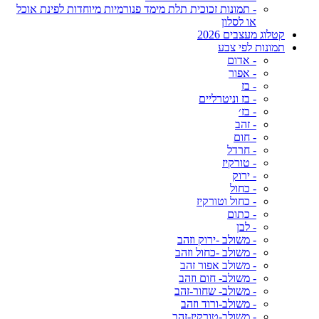
- תמונות זכוכית תלת מימד פנורמיות מיוחדות לפינת אוכל
או לסלון
קטלוג מעצבים 2026
תמונות לפי צבע
- אדום
- אפור
- בז
- בז וניטרליים
- בז׳
- זהב
- חום
- חרדל
- טורקיז
- ירוק
- כחול
- כחול וטורקיז
- כתום
- לבן
- משולב -ירוק וזהב
- משולב -כחול וזהב
- משולב אפור זהב
- משולב- חום וזהב
- משולב- שחור-זהב
- משולב-ורוד וזהב
- משולב-טורקיז-זהב