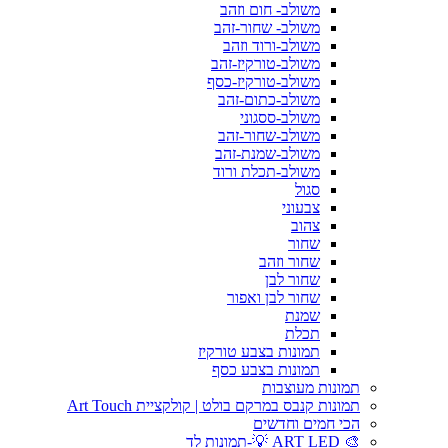
משולב- חום וזהב
משולב- שחור-זהב
משולב-ורוד וזהב
משולב-טורקיז-זהב
משולב-טורקיז-כסף
משולב-כתום-זהב
משולב-ססגוני
משולב-שחור-זהב
משולב-שמנת-זהב
משולב-תכלת ורוד
סגול
צבעוני
צהוב
שחור
שחור וזהב
שחור לבן
שחור לבן ואפור
שמנת
תכלת
תמונות בצבע טורקיז
תמונות בצבע כסף
תמונות מעוצבות
תמונות קנבס במרקם בולט | קולקציית Art Touch
הכי חמים וחדשים
🎨 ART LED 💡-תמונות לד