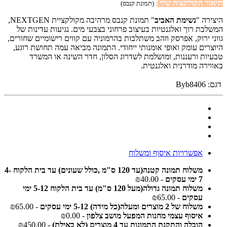
תיאור הקולקציה שלי
: (תמונת קנבס)
היצירה "
נשימת האביב
" תמונת קנבס מרהיבה מקולקציית NEXTGEN,
המשלבת רוך ואלגנטיות בעיצוב פרחוני בצבעי מים. נגיעות עדינות של
גווני ירוק, אפרסק וזהב משתלבות בהרמוניה עם קווים רישומיים שחורים,
היוצרים עומק ואופי אומנותי ייחודי. התמונה מביאה עמה תחושת רוגע,
טבעיות ורעננות, ומושלמת לשדרוג הסלון, חדר השינה או המשרד
באווירה מודרנית ואלגנטית.
דגם:
Byb8406
אפשרויות איסוף ומשלוח
משלוח תמונה קטנה(עד 120 ס"מ ,כולל שעונים) עד בית הלקוח 4-
7 ימי עסקים
- ₪40.00
משלוח תמונה גדולה(מעל 120 ס"מ) עד בית הלקוח 5-12 ימי
עסקים
- ₪65.00
משלוח של 2 מוצרים ומעלה(כל מידה) 5-12 ימי עסקים
- ₪65.00
איסוף עצמי מחנות המפעל מושב צלפון
- ₪0.00
הובלה והתקנת התמונות עד 4 מוצרים (לא באילת)
- ₪450.00