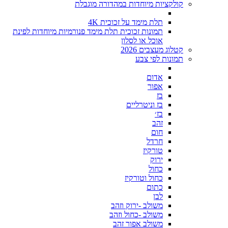
קולקציות מיוחדות במהדורה מוגבלת
תלת מימד על זכוכית 4K
תמונות זכוכית תלת מימד פנורמיות מיוחדות לפינת
אוכל או לסלון
קטלוג מעצבים 2026
תמונות לפי צבע
אדום
אפור
בז
בז וניטרליים
בז׳
זהב
חום
חרדל
טורקיז
ירוק
כחול
כחול וטורקיז
כתום
לבן
משולב -ירוק וזהב
משולב -כחול וזהב
משולב אפור זהב