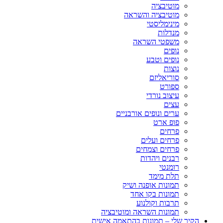
מוטיבציה
מוטיבציה והשראה
מינימליסטי
מנדלות
משפטי השראה
נופים
נופים וטבע
נוצות
סוריאליזם
ספורט
עיצוב נורדי
עצים
ערים ונופים אורבניים
פופ ארט
פרחים
פרחים ועלים
פרחים וצמחים
רבנים ויהדות
רומנטי
תלת מימד
תמונות אופנה ושיק
תמונות בקו אחד
תרבות וקולנוע
תמונות השראה ומוטיבציה
הקיר שלי – תמונות בהתאמה אישית