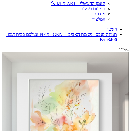
האמן הדיגיטלי - M-X ART 🚀
תמונות עגולות
אודות
המלצות
ראשי
תמונת קנבס "נשימת האביב" - NEXTGEN אצלכם בבית דגם -
Byb8406
-15%