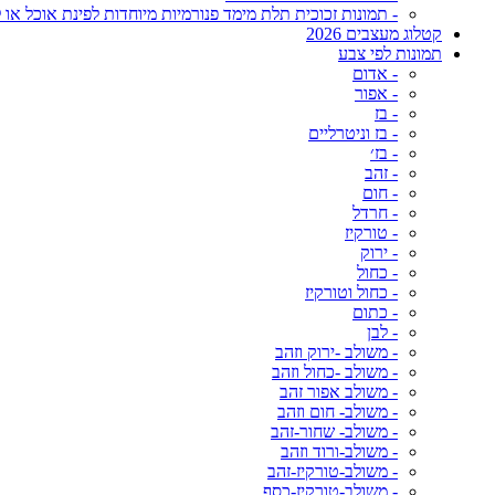
- תמונות זכוכית תלת מימד פנורמיות מיוחדות לפינת אוכל או ל
קטלוג מעצבים 2026
תמונות לפי צבע
- אדום
- אפור
- בז
- בז וניטרליים
- בז׳
- זהב
- חום
- חרדל
- טורקיז
- ירוק
- כחול
- כחול וטורקיז
- כתום
- לבן
- משולב -ירוק וזהב
- משולב -כחול וזהב
- משולב אפור זהב
- משולב- חום וזהב
- משולב- שחור-זהב
- משולב-ורוד וזהב
- משולב-טורקיז-זהב
- משולב-טורקיז-כסף