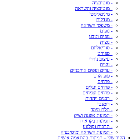
- מוטיבציה
- מוטיבציה והשראה
- מינימליסטי
- מנדלות
- משפטי השראה
- נופים
- נופים וטבע
- נוצות
- סוריאליזם
- ספורט
- עיצוב נורדי
- עצים
- ערים ונופים אורבניים
- פופ ארט
- פרחים
- פרחים ועלים
- פרחים וצמחים
- רבנים ויהדות
- רומנטי
- תלת מימד
- תמונות אופנה ושיק
- תמונות בקו אחד
- תרבות וקולנוע
- תמונות השראה ומוטיבציה
הקיר שלי – תמונות בהתאמה אישית