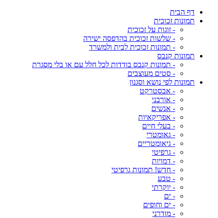
דף הבית
תמונות זכוכית
- זוגות על זכוכית
- שלשות זכוכית בהדפסה ישירה
- תמונות זכוכית לבית ולמשרד
תמונות קנבס
- תמונות קנבס בודדות לכל חלל עם או בלי מסגרת
- סטים מעוצבים
תמונות לפי נושא וסגנון
- אבסטרקט
- אורבני
- אנשים
- אפריקאיות
- בעלי חיים
- גאומטרי
- גיאומטריים
- גרפיטי
- דמויות
- חדש! תמונות גרפיטי
- טבע
- יוקרתי
- ים
- ים וחופים
- מודרני