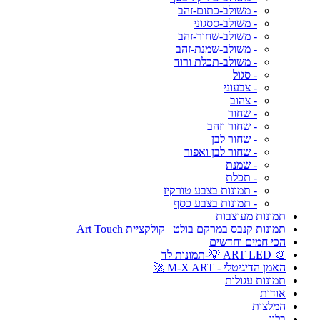
- משולב-כתום-זהב
- משולב-ססגוני
- משולב-שחור-זהב
- משולב-שמנת-זהב
- משולב-תכלת ורוד
- סגול
- צבעוני
- צהוב
- שחור
- שחור וזהב
- שחור לבן
- שחור לבן ואפור
- שמנת
- תכלת
- תמונות בצבע טורקיז
- תמונות בצבע כסף
תמונות מעוצבות
תמונות קנבס במרקם בולט | קולקציית Art Touch
הכי חמים וחדשים
🎨 ART LED 💡-תמונות לד
האמן הדיגיטלי - M-X ART 🚀
תמונות עגולות
אודות
המלצות
בלוג