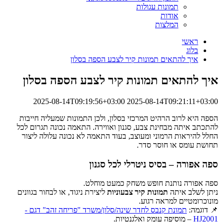
תמונות עגולות
אודות
המלצות
ראשי
בלוג
איך להתאים תמונות קיר לצבע הספה בסלון
איך להתאים תמונות קיר לצבע הספה בסלון
2025-08-14T09:19:56+03:00
2025-08-14T09:21:11+03:00
הספה היא לרוב הרהיט המרכזי בסלון, ולכן התמונות שמעליה חייבות
להתכתב איתה מבחינת צבע, סגנון ואווירה. התאמה נכונה תגרום לכל
החלל להיראות הרמוני ומעוצב, בעוד התאמה לא נכונה עלולה ליצור
תחושת עומס או חוסר סדר.
ספה אפורה – בסיס ניטרלי לכל סגנון
ספה אפורה נותנת חופש משחק כמעט מוחלט.
ניתן לשלב איתה
תמונות קיר צבעוניות
ליצירת ניגוד, או לבחור בגוונים
מונוכרומטיים למראה רגוע.
📌 דוגמה:
תמונת קנבס לחדר שינה/סלון/משרד "פריחה זהב" דגם -
HJ2001
– מוסיפה עומק ואלגנטיות.