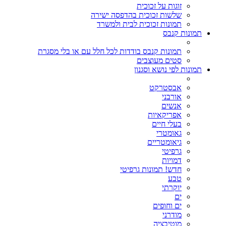
זוגות על זכוכית
שלשות זכוכית בהדפסה ישירה
תמונות זכוכית לבית ולמשרד
תמונות קנבס
תמונות קנבס בודדות לכל חלל עם או בלי מסגרת
סטים מעוצבים
תמונות לפי נושא וסגנון
אבסטרקט
אורבני
אנשים
אפריקאיות
בעלי חיים
גאומטרי
גיאומטריים
גרפיטי
דמויות
חדש! תמונות גרפיטי
טבע
יוקרתי
ים
ים וחופים
מודרני
מוטיבציה