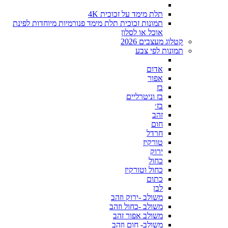
תלת מימד על זכוכית 4K
תמונות זכוכית תלת מימד פנורמיות מיוחדות לפינת
אוכל או לסלון
קטלוג מעצבים 2026
תמונות לפי צבע
אדום
אפור
בז
בז וניטרליים
בז׳
זהב
חום
חרדל
טורקיז
ירוק
כחול
כחול וטורקיז
כתום
לבן
משולב -ירוק וזהב
משולב -כחול וזהב
משולב אפור זהב
משולב- חום וזהב