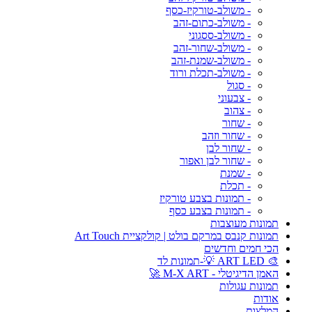
- משולב-טורקיז-כסף
- משולב-כתום-זהב
- משולב-ססגוני
- משולב-שחור-זהב
- משולב-שמנת-זהב
- משולב-תכלת ורוד
- סגול
- צבעוני
- צהוב
- שחור
- שחור וזהב
- שחור לבן
- שחור לבן ואפור
- שמנת
- תכלת
- תמונות בצבע טורקיז
- תמונות בצבע כסף
תמונות מעוצבות
תמונות קנבס במרקם בולט | קולקציית Art Touch
הכי חמים וחדשים
🎨 ART LED 💡-תמונות לד
האמן הדיגיטלי - M-X ART 🚀
תמונות עגולות
אודות
המלצות