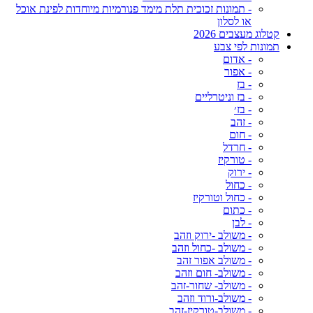
- תמונות זכוכית תלת מימד פנורמיות מיוחדות לפינת אוכל
או לסלון
קטלוג מעצבים 2026
תמונות לפי צבע
- אדום
- אפור
- בז
- בז וניטרליים
- בז׳
- זהב
- חום
- חרדל
- טורקיז
- ירוק
- כחול
- כחול וטורקיז
- כתום
- לבן
- משולב -ירוק וזהב
- משולב -כחול וזהב
- משולב אפור זהב
- משולב- חום וזהב
- משולב- שחור-זהב
- משולב-ורוד וזהב
- משולב-טורקיז-זהב