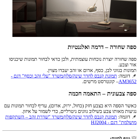
ספה שחורה – דרמה ואלגנטיות
ספה שחורה יוצרת נוכחות עוצמתית, ולכן כדאי לבחור תמונות שיכניסו
אור וצבע.
תמונות בגווני לבן, כסף, אדום או זהב יעבדו מצוין.
📌 דוגמה:
תמונת קנבס לחדר שינה/סלון/משרד "עלי זהב וכסף" דגם -
AM3652
– קונטרסט מרשים.
ספה צבעונית – התאמה חכמה
כאשר הספה היא בצבע חזק (כחול, ירוק, אדום), עדיף לבחור תמונות עם
נגיעות מאותו צבע בשילוב גוונים ניטרליים, כדי לשמור על איזון.
📌 דוגמה:
תמונת קנבס לחדר שינה/סלון/משרד "שדרת זהב – השתקפות
מושלמת" דגם - HJ2004
💡
טיפ לסיום: