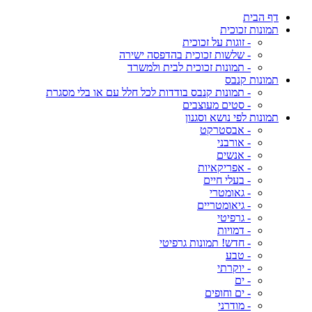
דף הבית
תמונות זכוכית
- זוגות על זכוכית
- שלשות זכוכית בהדפסה ישירה
- תמונות זכוכית לבית ולמשרד
תמונות קנבס
- תמונות קנבס בודדות לכל חלל עם או בלי מסגרת
- סטים מעוצבים
תמונות לפי נושא וסגנון
- אבסטרקט
- אורבני
- אנשים
- אפריקאיות
- בעלי חיים
- גאומטרי
- גיאומטריים
- גרפיטי
- דמויות
- חדש! תמונות גרפיטי
- טבע
- יוקרתי
- ים
- ים וחופים
- מודרני