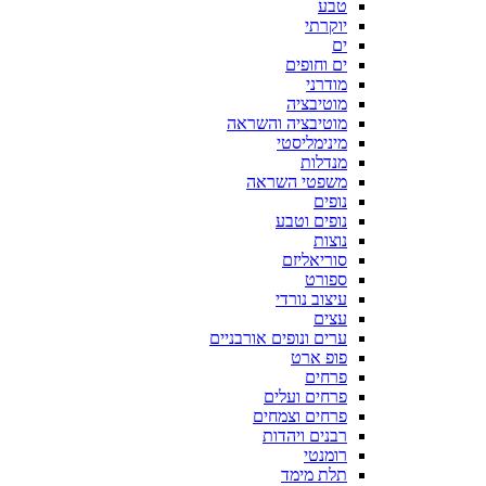
טבע
יוקרתי
ים
ים וחופים
מודרני
מוטיבציה
מוטיבציה והשראה
מינימליסטי
מנדלות
משפטי השראה
נופים
נופים וטבע
נוצות
סוריאליזם
ספורט
עיצוב נורדי
עצים
ערים ונופים אורבניים
פופ ארט
פרחים
פרחים ועלים
פרחים וצמחים
רבנים ויהדות
רומנטי
תלת מימד