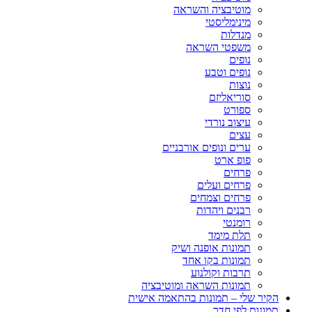
מוטיבציה והשראה
מינימליסטי
מנדלות
משפטי השראה
נופים
נופים וטבע
נוצות
סוריאליזם
ספורט
עיצוב נורדי
עצים
ערים ונופים אורבניים
פופ ארט
פרחים
פרחים ועלים
פרחים וצמחים
רבנים ויהדות
רומנטי
תלת מימד
תמונות אופנה ושיק
תמונות בקו אחד
תרבות וקולנוע
תמונות השראה ומוטיבציה
הקיר שלי – תמונות בהתאמה אישית
תמונות לפי חדר