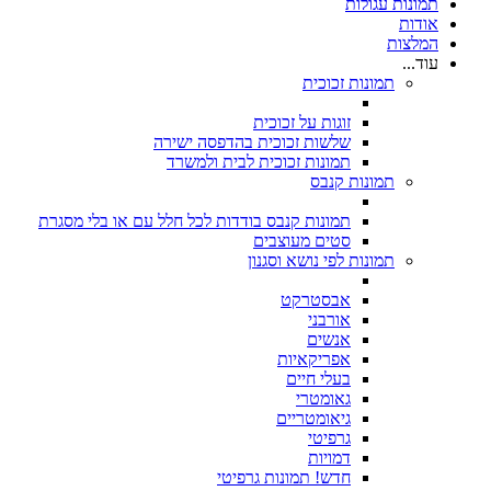
תמונות עגולות
אודות
המלצות
עוד...
תמונות זכוכית
זוגות על זכוכית
שלשות זכוכית בהדפסה ישירה
תמונות זכוכית לבית ולמשרד
תמונות קנבס
תמונות קנבס בודדות לכל חלל עם או בלי מסגרת
סטים מעוצבים
תמונות לפי נושא וסגנון
אבסטרקט
אורבני
אנשים
אפריקאיות
בעלי חיים
גאומטרי
גיאומטריים
גרפיטי
דמויות
חדש! תמונות גרפיטי