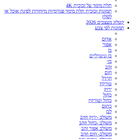
תלת מימד על זכוכית 4K
תמונות זכוכית תלת מימד פנורמיות מיוחדות לפינת אוכל או
לסלון
קטלוג מעצבים 2026
תמונות לפי צבע
אדום
אפור
בז
בז וניטרליים
בז׳
זהב
חום
חרדל
טורקיז
ירוק
כחול
כחול וטורקיז
כתום
לבן
משולב -ירוק וזהב
משולב -כחול וזהב
משולב אפור זהב
משולב- חום וזהב