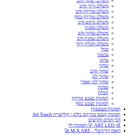
משולב- שחור-זהב
משולב-ורוד וזהב
משולב-טורקיז-זהב
משולב-טורקיז-כסף
משולב-כתום-זהב
משולב-ססגוני
משולב-שחור-זהב
משולב-שמנת-זהב
משולב-תכלת ורוד
סגול
צבעוני
צהוב
שחור
שחור וזהב
שחור לבן
שחור לבן ואפור
שמנת
תכלת
תמונות בצבע טורקיז
תמונות בצבע כסף
תמונות מעוצבות
תמונות קנבס במרקם בולט | קולקציית Art Touch
הכי חמים וחדשים
🎨 ART LED 💡-תמונות לד
האמן הדיגיטלי - M-X ART 🚀