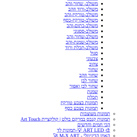
משולב- שחור-זהב
משולב-ורוד וזהב
משולב-טורקיז-זהב
משולב-טורקיז-כסף
משולב-כתום-זהב
משולב-ססגוני
משולב-שחור-זהב
משולב-שמנת-זהב
משולב-תכלת ורוד
סגול
צבעוני
צהוב
שחור
שחור וזהב
שחור לבן
שחור לבן ואפור
שמנת
תכלת
תמונות בצבע טורקיז
תמונות בצבע כסף
תמונות מעוצבות
תמונות קנבס במרקם בולט | קולקציית Art Touch
הכי חמים וחדשים
🎨 ART LED 💡-תמונות לד
האמן הדיגיטלי - M-X ART 🚀