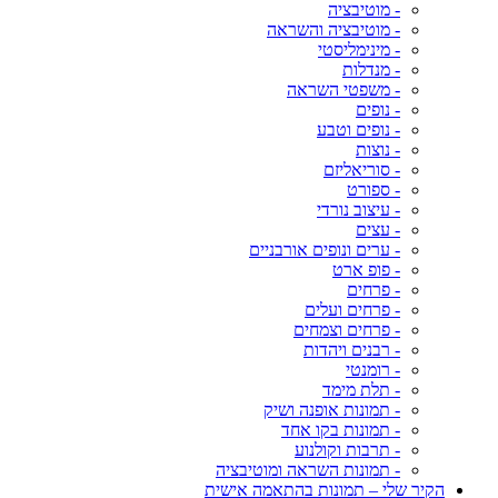
- מוטיבציה
- מוטיבציה והשראה
- מינימליסטי
- מנדלות
- משפטי השראה
- נופים
- נופים וטבע
- נוצות
- סוריאליזם
- ספורט
- עיצוב נורדי
- עצים
- ערים ונופים אורבניים
- פופ ארט
- פרחים
- פרחים ועלים
- פרחים וצמחים
- רבנים ויהדות
- רומנטי
- תלת מימד
- תמונות אופנה ושיק
- תמונות בקו אחד
- תרבות וקולנוע
- תמונות השראה ומוטיבציה
הקיר שלי – תמונות בהתאמה אישית