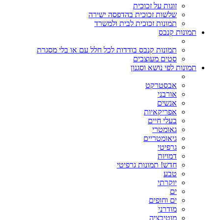
זוגות על זכוכית
שלשות זכוכית בהדפסה ישירה
תמונות זכוכית לבית ולמשרד
תמונות קנבס
תמונות קנבס בודדות לכל חלל עם או בלי מסגרת
סטים מעוצבים
תמונות לפי נושא וסגנון
אבסטרקט
אורבני
אנשים
אפריקאיות
בעלי חיים
גאומטרי
גיאומטריים
גרפיטי
דמויות
חדש! תמונות גרפיטי
טבע
יוקרתי
ים
ים וחופים
מודרני
מוטיבציה