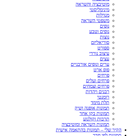
מוטיבציה והשראה
מינימליסטי
מנדלות
משפטי השראה
נופים
נופים וטבע
נוצות
סוריאליזם
ספורט
עיצוב נורדי
עצים
ערים ונופים אורבניים
פופ ארט
פרחים
פרחים ועלים
פרחים וצמחים
רבנים ויהדות
רומנטי
תלת מימד
תמונות אופנה ושיק
תמונות בקו אחד
תרבות וקולנוע
תמונות השראה ומוטיבציה
הקיר שלי – תמונות בהתאמה אישית
תמונות לפי חדר