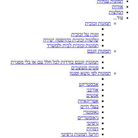
תמונות עגולות
אודות
המלצות
עוד...
תמונות זכוכית
זוגות על זכוכית
שלשות זכוכית בהדפסה ישירה
תמונות זכוכית לבית ולמשרד
תמונות קנבס
תמונות קנבס בודדות לכל חלל עם או בלי מסגרת
סטים מעוצבים
תמונות לפי נושא וסגנון
אבסטרקט
אורבני
אנשים
אפריקאיות
בעלי חיים
גאומטרי
גיאומטריים
גרפיטי
דמויות
חדש! תמונות גרפיטי