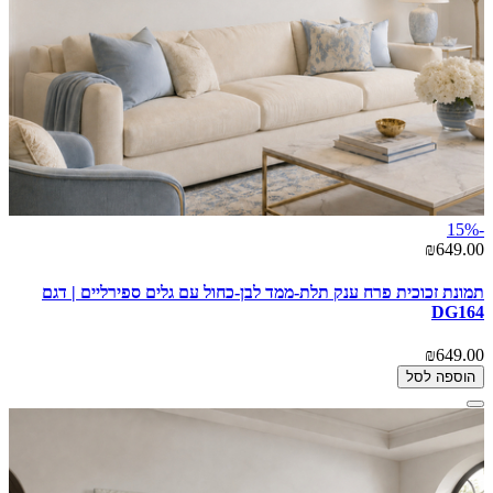
-15%
₪649.00
תמונת זכוכית פרח ענק תלת-ממד לבן-כחול עם גלים ספירליים | דגם
DG164
₪649.00
הוספה לסל