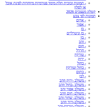
- תמונות זכוכית תלת מימד פנורמיות מיוחדות לפינת אוכל
או לסלון
קטלוג מעצבים 2026
תמונות לפי צבע
- אדום
- אפור
- בז
- בז וניטרליים
- בז׳
- זהב
- חום
- חרדל
- טורקיז
- ירוק
- כחול
- כחול וטורקיז
- כתום
- לבן
- משולב -ירוק וזהב
- משולב -כחול וזהב
- משולב אפור זהב
- משולב- חום וזהב
- משולב- שחור-זהב
- משולב-ורוד וזהב
- משולב-טורקיז-זהב