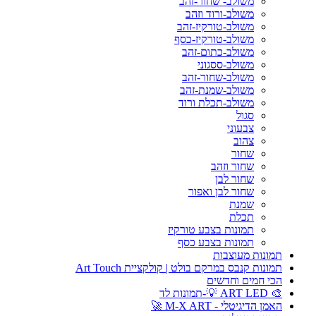
משולב- שחור-זהב
משולב-ורוד וזהב
משולב-טורקיז-זהב
משולב-טורקיז-כסף
משולב-כתום-זהב
משולב-ססגוני
משולב-שחור-זהב
משולב-שמנת-זהב
משולב-תכלת ורוד
סגול
צבעוני
צהוב
שחור
שחור וזהב
שחור לבן
שחור לבן ואפור
שמנת
תכלת
תמונות בצבע טורקיז
תמונות בצבע כסף
תמונות מעוצבות
תמונות קנבס במרקם בולט | קולקציית Art Touch
הכי חמים וחדשים
🎨 ART LED 💡-תמונות לד
האמן הדיגיטלי - M-X ART 🚀