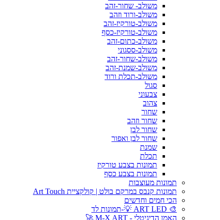
משולב- שחור-זהב
משולב-ורוד וזהב
משולב-טורקיז-זהב
משולב-טורקיז-כסף
משולב-כתום-זהב
משולב-ססגוני
משולב-שחור-זהב
משולב-שמנת-זהב
משולב-תכלת ורוד
סגול
צבעוני
צהוב
שחור
שחור וזהב
שחור לבן
שחור לבן ואפור
שמנת
תכלת
תמונות בצבע טורקיז
תמונות בצבע כסף
תמונות מעוצבות
תמונות קנבס במרקם בולט | קולקציית Art Touch
הכי חמים וחדשים
🎨 ART LED 💡-תמונות לד
האמן הדיגיטלי - M-X ART 🚀