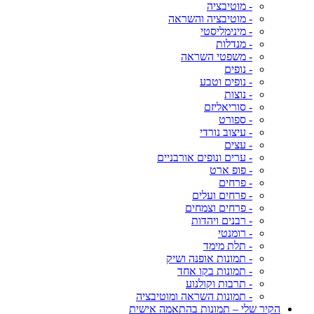
- מוטיבציה
- מוטיבציה והשראה
- מינימליסטי
- מנדלות
- משפטי השראה
- נופים
- נופים וטבע
- נוצות
- סוריאליזם
- ספורט
- עיצוב נורדי
- עצים
- ערים ונופים אורבניים
- פופ ארט
- פרחים
- פרחים ועלים
- פרחים וצמחים
- רבנים ויהדות
- רומנטי
- תלת מימד
- תמונות אופנה ושיק
- תמונות בקו אחד
- תרבות וקולנוע
- תמונות השראה ומוטיבציה
הקיר שלי – תמונות בהתאמה אישית