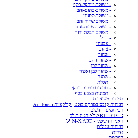
- משולב-טורקיז-כסף
- משולב-כתום-זהב
- משולב-ססגוני
- משולב-שחור-זהב
- משולב-שמנת-זהב
- משולב-תכלת ורוד
- סגול
- צבעוני
- צהוב
- שחור
- שחור וזהב
- שחור לבן
- שחור לבן ואפור
- שמנת
- תכלת
- תמונות בצבע טורקיז
- תמונות בצבע כסף
תמונות מעוצבות
תמונות קנבס במרקם בולט | קולקציית Art Touch
הכי חמים וחדשים
🎨 ART LED 💡-תמונות לד
האמן הדיגיטלי - M-X ART 🚀
תמונות עגולות
אודות
המלצות