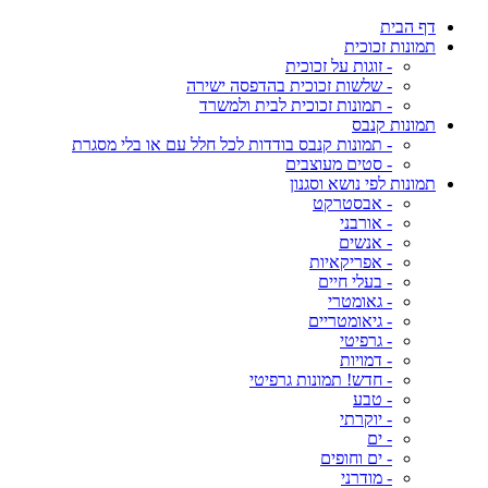
דף הבית
תמונות זכוכית
- זוגות על זכוכית
- שלשות זכוכית בהדפסה ישירה
- תמונות זכוכית לבית ולמשרד
תמונות קנבס
- תמונות קנבס בודדות לכל חלל עם או בלי מסגרת
- סטים מעוצבים
תמונות לפי נושא וסגנון
- אבסטרקט
- אורבני
- אנשים
- אפריקאיות
- בעלי חיים
- גאומטרי
- גיאומטריים
- גרפיטי
- דמויות
- חדש! תמונות גרפיטי
- טבע
- יוקרתי
- ים
- ים וחופים
- מודרני