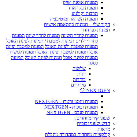
תמונות אופנה ושיק
תמונות בקו אחד
תרבות וקולנוע
תמונות השראה ומוטיבציה
הקיר שלי – תמונות בהתאמה אישית
תמונות לפי חדר
תמונות לחדר השינה
תמונות לחדר שינה
תמונות
לחדרי ילדים
תמונות למטבח / תמונות לפינת האוכל
תמונות למטבח ולפינת האוכל
תמונות למטבח ופינת
אוכל
תמונות למטבח ופינת האוכל
תמונות למשרד
תמונות לפינת אוכל
תמונות לפינת האוכל
תמונות
לסלון
שלשות
זוגות
בודדות
מיוחדים
NEXTGEN 🤍
תמונות וינטג' ורטרו - NEXTGEN
תמונות זכוכית - NEXTGEN
תמונות קנבס - NEXTGEN
שעוני קיר מיוחדים.
חדש-שעוני זכוכית
מראות
קולקציות מיוחדות במהדורה מוגבלת