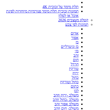
תלת מימד על זכוכית 4K
תמונות זכוכית תלת מימד פנורמיות מיוחדות לפינת
אוכל או לסלון
קטלוג מעצבים 2026
תמונות לפי צבע
אדום
אפור
בז
בז וניטרליים
בז׳
זהב
חום
חרדל
טורקיז
ירוק
כחול
כחול וטורקיז
כתום
לבן
משולב -ירוק וזהב
משולב -כחול וזהב
משולב אפור זהב
משולב- חום וזהב