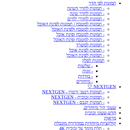
תמונות לפי חדר
- תמונות לחדר השינה
- תמונות לחדר שינה
- תמונות לחדרי ילדים
- תמונות למטבח / תמונות לפינת האוכל
- תמונות למטבח ולפינת האוכל
- תמונות למטבח ופינת אוכל
- תמונות למטבח ופינת האוכל
- תמונות למשרד
- תמונות לפינת אוכל
- תמונות לפינת האוכל
תמונות לסלון
- שלשות
- זוגות
- בודדות
- מיוחדים
NEXTGEN 🤍
- תמונות וינטג' ורטרו - NEXTGEN
- תמונות זכוכית - NEXTGEN
- תמונות קנבס - NEXTGEN
שעוני קיר מיוחדים.
חדש-שעוני זכוכית
מראות
קולקציות מיוחדות במהדורה מוגבלת
- תלת מימד על זכוכית 4K