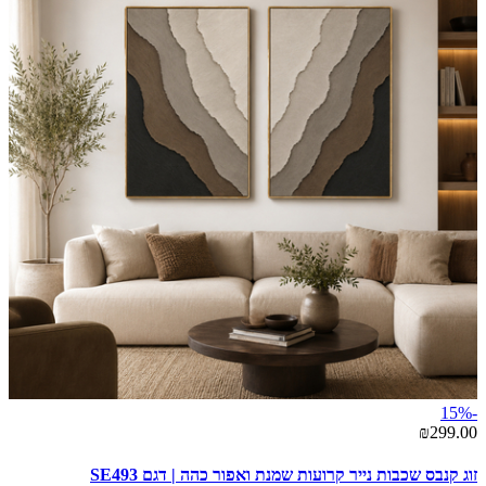
-15%
₪299.00
זוג קנבס שכבות נייר קרועות שמנת ואפור כהה | דגם SE493