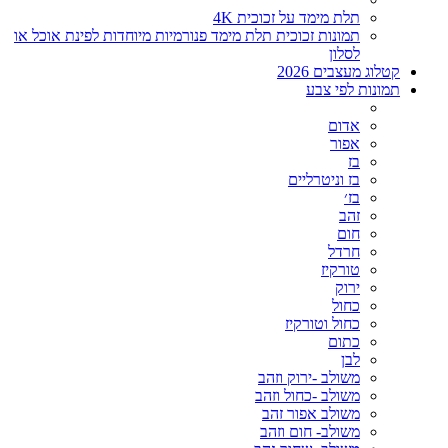
תלת מימד על זכוכית 4K
תמונות זכוכית תלת מימד פנורמיות מיוחדות לפינת אוכל או
לסלון
קטלוג מעצבים 2026
תמונות לפי צבע
אדום
אפור
בז
בז וניטרליים
בז׳
זהב
חום
חרדל
טורקיז
ירוק
כחול
כחול וטורקיז
כתום
לבן
משולב -ירוק וזהב
משולב -כחול וזהב
משולב אפור זהב
משולב- חום וזהב