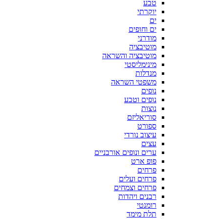
טבע
יוקרתי
ים
ים וחופים
מודרני
מוטיבציה
מוטיבציה והשראה
מינימליסטי
מנדלות
משפטי השראה
נופים
נופים וטבע
נוצות
סוריאליזם
ספורט
עיצוב נורדי
עצים
ערים ונופים אורבניים
פופ ארט
פרחים
פרחים ועלים
פרחים וצמחים
רבנים ויהדות
רומנטי
תלת מימד