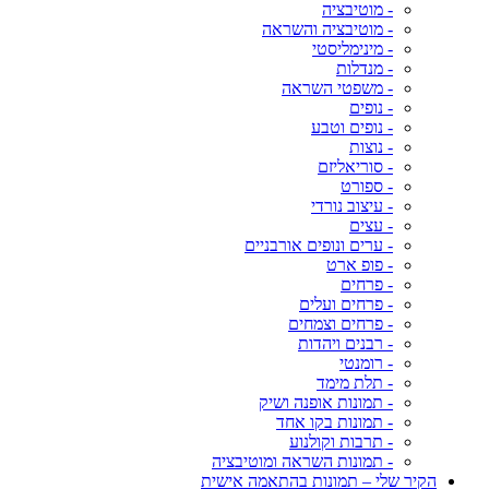
- מוטיבציה
- מוטיבציה והשראה
- מינימליסטי
- מנדלות
- משפטי השראה
- נופים
- נופים וטבע
- נוצות
- סוריאליזם
- ספורט
- עיצוב נורדי
- עצים
- ערים ונופים אורבניים
- פופ ארט
- פרחים
- פרחים ועלים
- פרחים וצמחים
- רבנים ויהדות
- רומנטי
- תלת מימד
- תמונות אופנה ושיק
- תמונות בקו אחד
- תרבות וקולנוע
- תמונות השראה ומוטיבציה
הקיר שלי – תמונות בהתאמה אישית