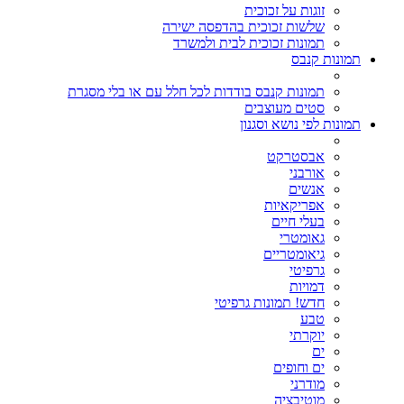
זוגות על זכוכית
שלשות זכוכית בהדפסה ישירה
תמונות זכוכית לבית ולמשרד
תמונות קנבס
תמונות קנבס בודדות לכל חלל עם או בלי מסגרת
סטים מעוצבים
תמונות לפי נושא וסגנון
אבסטרקט
אורבני
אנשים
אפריקאיות
בעלי חיים
גאומטרי
גיאומטריים
גרפיטי
דמויות
חדש! תמונות גרפיטי
טבע
יוקרתי
ים
ים וחופים
מודרני
מוטיבציה