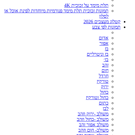
תלת מימד על זכוכית 4K
תמונות זכוכית תלת מימד פנורמיות מיוחדות לפינת אוכל או
לסלון
קטלוג מעצבים 2026
תמונות לפי צבע
אדום
אפור
בז
בז וניטרליים
בז׳
זהב
חום
חרדל
טורקיז
ירוק
כחול
כחול וטורקיז
כתום
לבן
משולב -ירוק וזהב
משולב -כחול וזהב
משולב אפור זהב
משולב- חום וזהב