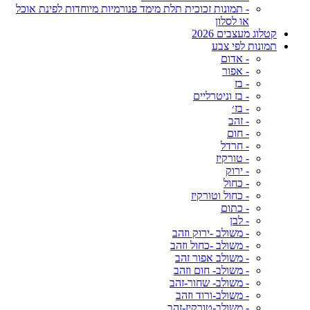
- תמונות זכוכית תלת מימד פנורמיות מיוחדות לפינת אוכל
או לסלון
קטלוג מעצבים 2026
תמונות לפי צבע
- אדום
- אפור
- בז
- בז וניטרליים
- בז׳
- זהב
- חום
- חרדל
- טורקיז
- ירוק
- כחול
- כחול וטורקיז
- כתום
- לבן
- משולב -ירוק וזהב
- משולב -כחול וזהב
- משולב אפור זהב
- משולב- חום וזהב
- משולב- שחור-זהב
- משולב-ורוד וזהב
- משולב-טורקיז-זהב