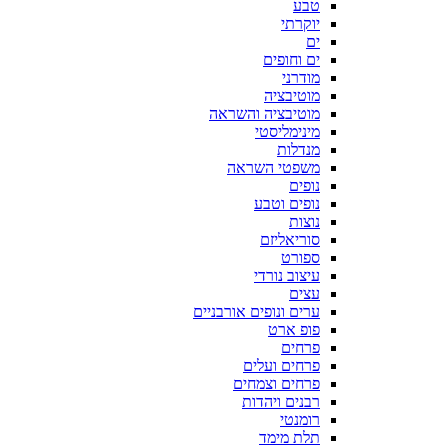
טבע
יוקרתי
ים
ים וחופים
מודרני
מוטיבציה
מוטיבציה והשראה
מינימליסטי
מנדלות
משפטי השראה
נופים
נופים וטבע
נוצות
סוריאליזם
ספורט
עיצוב נורדי
עצים
ערים ונופים אורבניים
פופ ארט
פרחים
פרחים ועלים
פרחים וצמחים
רבנים ויהדות
רומנטי
תלת מימד