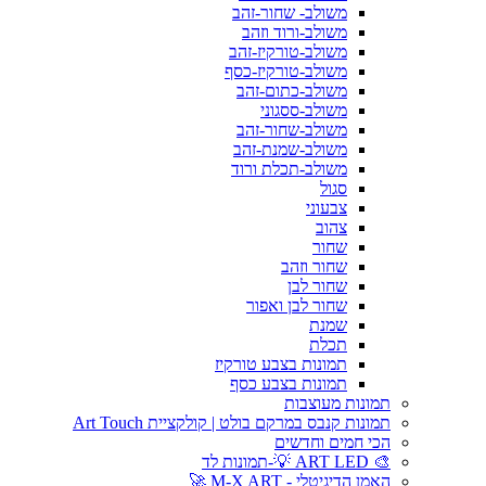
משולב- שחור-זהב
משולב-ורוד וזהב
משולב-טורקיז-זהב
משולב-טורקיז-כסף
משולב-כתום-זהב
משולב-ססגוני
משולב-שחור-זהב
משולב-שמנת-זהב
משולב-תכלת ורוד
סגול
צבעוני
צהוב
שחור
שחור וזהב
שחור לבן
שחור לבן ואפור
שמנת
תכלת
תמונות בצבע טורקיז
תמונות בצבע כסף
תמונות מעוצבות
תמונות קנבס במרקם בולט | קולקציית Art Touch
הכי חמים וחדשים
🎨 ART LED 💡-תמונות לד
האמן הדיגיטלי - M-X ART 🚀