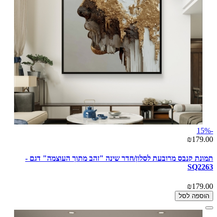
-15%
₪179.00
תמונת קנבס מרובעת לסלון/חדר שינה "זהב מתוך העוצמה" דגם -
SQ2263
₪179.00
הוספה לסל