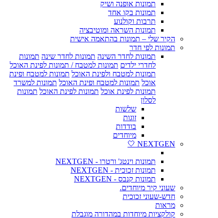
תמונות אופנה ושיק
תמונות בקו אחד
תרבות וקולנוע
תמונות השראה ומוטיבציה
הקיר שלי – תמונות בהתאמה אישית
תמונות לפי חדר
תמונות לחדר השינה
תמונות לחדר שינה
תמונות
לחדרי ילדים
תמונות למטבח / תמונות לפינת האוכל
תמונות למטבח ולפינת האוכל
תמונות למטבח ופינת
אוכל
תמונות למטבח ופינת האוכל
תמונות למשרד
תמונות לפינת אוכל
תמונות לפינת האוכל
תמונות
לסלון
שלשות
זוגות
בודדות
מיוחדים
NEXTGEN 🤍
תמונות וינטג' ורטרו - NEXTGEN
תמונות זכוכית - NEXTGEN
תמונות קנבס - NEXTGEN
שעוני קיר מיוחדים.
חדש-שעוני זכוכית
מראות
קולקציות מיוחדות במהדורה מוגבלת