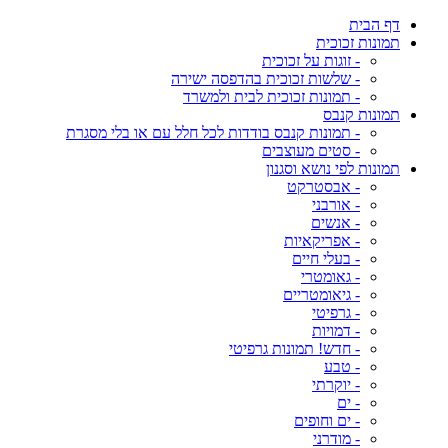
דף הבית
תמונות זכוכית
- זוגות על זכוכית
- שלשות זכוכית בהדפסה ישירה
- תמונות זכוכית לבית ולמשרד
תמונות קנבס
- תמונות קנבס בודדות לכל חלל עם או בלי מסגרת
- סטים מעוצבים
תמונות לפי נושא וסגנון
- אבסטרקט
- אורבני
- אנשים
- אפריקאיות
- בעלי חיים
- גאומטרי
- גיאומטריים
- גרפיטי
- דמויות
- חדש! תמונות גרפיטי
- טבע
- יוקרתי
- ים
- ים וחופים
- מודרני