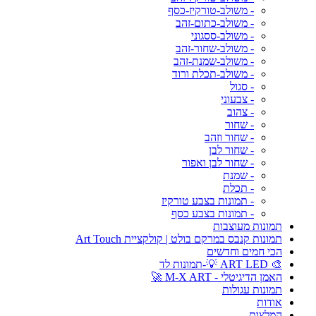
- משולב-טורקיז-כסף
- משולב-כתום-זהב
- משולב-ססגוני
- משולב-שחור-זהב
- משולב-שמנת-זהב
- משולב-תכלת ורוד
- סגול
- צבעוני
- צהוב
- שחור
- שחור וזהב
- שחור לבן
- שחור לבן ואפור
- שמנת
- תכלת
- תמונות בצבע טורקיז
- תמונות בצבע כסף
תמונות מעוצבות
תמונות קנבס במרקם בולט | קולקציית Art Touch
הכי חמים וחדשים
🎨 ART LED 💡-תמונות לד
האמן הדיגיטלי - M-X ART 🚀
תמונות עגולות
אודות
המלצות