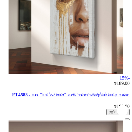
-15%
₪189.00
תמונת קנבס לסלון/משרד/חדר שינה "מבט של זהב" דגם - FT4583
₪189.00
הוספה לסל