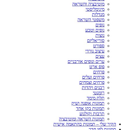
מוטיבציה והשראה
מינימליסטי
מנדלות
משפטי השראה
נופים
נופים וטבע
נוצות
סוריאליזם
ספורט
עיצוב נורדי
עצים
ערים ונופים אורבניים
פופ ארט
פרחים
פרחים ועלים
פרחים וצמחים
רבנים ויהדות
רומנטי
תלת מימד
תמונות אופנה ושיק
תמונות בקו אחד
תרבות וקולנוע
תמונות השראה ומוטיבציה
הקיר שלי – תמונות בהתאמה אישית
תמונות לפי חדר