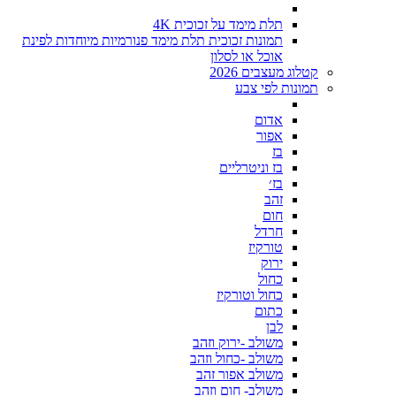
תלת מימד על זכוכית 4K
תמונות זכוכית תלת מימד פנורמיות מיוחדות לפינת
אוכל או לסלון
קטלוג מעצבים 2026
תמונות לפי צבע
אדום
אפור
בז
בז וניטרליים
בז׳
זהב
חום
חרדל
טורקיז
ירוק
כחול
כחול וטורקיז
כתום
לבן
משולב -ירוק וזהב
משולב -כחול וזהב
משולב אפור זהב
משולב- חום וזהב