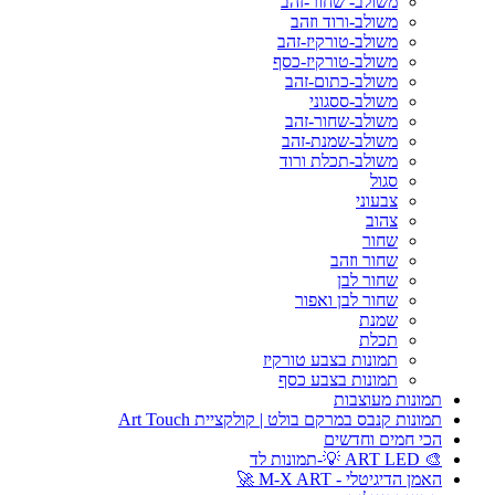
משולב- שחור-זהב
משולב-ורוד וזהב
משולב-טורקיז-זהב
משולב-טורקיז-כסף
משולב-כתום-זהב
משולב-ססגוני
משולב-שחור-זהב
משולב-שמנת-זהב
משולב-תכלת ורוד
סגול
צבעוני
צהוב
שחור
שחור וזהב
שחור לבן
שחור לבן ואפור
שמנת
תכלת
תמונות בצבע טורקיז
תמונות בצבע כסף
תמונות מעוצבות
תמונות קנבס במרקם בולט | קולקציית Art Touch
הכי חמים וחדשים
🎨 ART LED 💡-תמונות לד
האמן הדיגיטלי - M-X ART 🚀