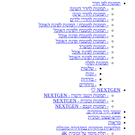
תמונות לפי חדר
- תמונות לחדר השינה
- תמונות לחדר שינה
- תמונות לחדרי ילדים
- תמונות למטבח / תמונות לפינת האוכל
- תמונות למטבח ולפינת האוכל
- תמונות למטבח ופינת אוכל
- תמונות למטבח ופינת האוכל
- תמונות למשרד
- תמונות לפינת אוכל
- תמונות לפינת האוכל
תמונות לסלון
- שלשות
- זוגות
- בודדות
- מיוחדים
NEXTGEN 🤍
- תמונות וינטג' ורטרו - NEXTGEN
- תמונות זכוכית - NEXTGEN
- תמונות קנבס - NEXTGEN
שעוני קיר מיוחדים.
חדש-שעוני זכוכית
מראות
קולקציות מיוחדות במהדורה מוגבלת
- תלת מימד על זכוכית 4K