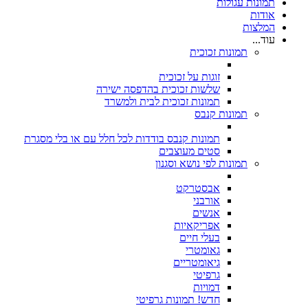
תמונות עגולות
אודות
המלצות
עוד...
תמונות זכוכית
זוגות על זכוכית
שלשות זכוכית בהדפסה ישירה
תמונות זכוכית לבית ולמשרד
תמונות קנבס
תמונות קנבס בודדות לכל חלל עם או בלי מסגרת
סטים מעוצבים
תמונות לפי נושא וסגנון
אבסטרקט
אורבני
אנשים
אפריקאיות
בעלי חיים
גאומטרי
גיאומטריים
גרפיטי
דמויות
חדש! תמונות גרפיטי