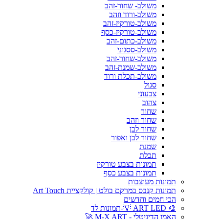
משולב- שחור-זהב
משולב-ורוד וזהב
משולב-טורקיז-זהב
משולב-טורקיז-כסף
משולב-כתום-זהב
משולב-ססגוני
משולב-שחור-זהב
משולב-שמנת-זהב
משולב-תכלת ורוד
סגול
צבעוני
צהוב
שחור
שחור וזהב
שחור לבן
שחור לבן ואפור
שמנת
תכלת
תמונות בצבע טורקיז
תמונות בצבע כסף
תמונות מעוצבות
תמונות קנבס במרקם בולט | קולקציית Art Touch
הכי חמים וחדשים
🎨 ART LED 💡-תמונות לד
האמן הדיגיטלי - M-X ART 🚀