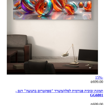
-15%
₪699.00
תמונת זכוכית פנורמית לסלון/משרד "ספקטרום בתנועה" דגם -
GG6801
₪699.00