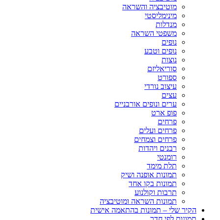
מוטיבציה והשראה
מינימליסטי
מנדלות
משפטי השראה
נופים
נופים וטבע
נוצות
סוריאליזם
ספורט
עיצוב נורדי
עצים
ערים ונופים אורבניים
פופ ארט
פרחים
פרחים ועלים
פרחים וצמחים
רבנים ויהדות
רומנטי
תלת מימד
תמונות אופנה ושיק
תמונות בקו אחד
תרבות וקולנוע
תמונות השראה ומוטיבציה
הקיר שלי – תמונות בהתאמה אישית
תמונות לפי חדר