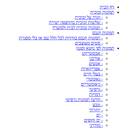
דף הבית
תמונות זכוכית
- זוגות על זכוכית
- שלשות זכוכית בהדפסה ישירה
- תמונות זכוכית לבית ולמשרד
תמונות קנבס
- תמונות קנבס בודדות לכל חלל עם או בלי מסגרת
- סטים מעוצבים
תמונות לפי נושא וסגנון
- אבסטרקט
- אורבני
- אנשים
- אפריקאיות
- בעלי חיים
- גאומטרי
- גיאומטריים
- גרפיטי
- דמויות
- חדש! תמונות גרפיטי
- טבע
- יוקרתי
- ים
- ים וחופים
- מודרני