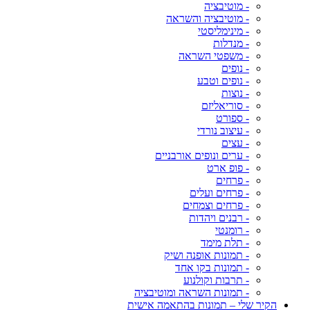
- מוטיבציה
- מוטיבציה והשראה
- מינימליסטי
- מנדלות
- משפטי השראה
- נופים
- נופים וטבע
- נוצות
- סוריאליזם
- ספורט
- עיצוב נורדי
- עצים
- ערים ונופים אורבניים
- פופ ארט
- פרחים
- פרחים ועלים
- פרחים וצמחים
- רבנים ויהדות
- רומנטי
- תלת מימד
- תמונות אופנה ושיק
- תמונות בקו אחד
- תרבות וקולנוע
- תמונות השראה ומוטיבציה
הקיר שלי – תמונות בהתאמה אישית