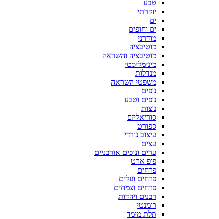
טבע
יוקרתי
ים
ים וחופים
מודרני
מוטיבציה
מוטיבציה והשראה
מינימליסטי
מנדלות
משפטי השראה
נופים
נופים וטבע
נוצות
סוריאליזם
ספורט
עיצוב נורדי
עצים
ערים ונופים אורבניים
פופ ארט
פרחים
פרחים ועלים
פרחים וצמחים
רבנים ויהדות
רומנטי
תלת מימד