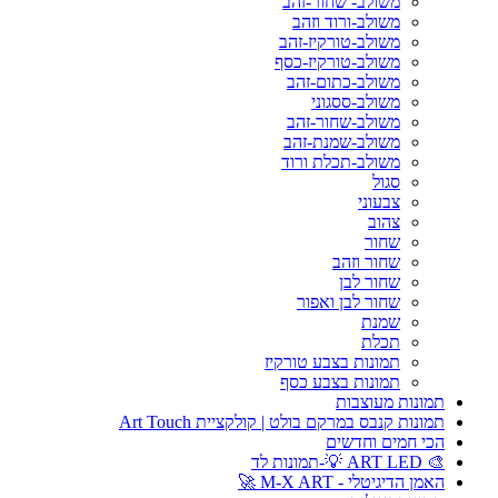
משולב- שחור-זהב
משולב-ורוד וזהב
משולב-טורקיז-זהב
משולב-טורקיז-כסף
משולב-כתום-זהב
משולב-ססגוני
משולב-שחור-זהב
משולב-שמנת-זהב
משולב-תכלת ורוד
סגול
צבעוני
צהוב
שחור
שחור וזהב
שחור לבן
שחור לבן ואפור
שמנת
תכלת
תמונות בצבע טורקיז
תמונות בצבע כסף
תמונות מעוצבות
תמונות קנבס במרקם בולט | קולקציית Art Touch
הכי חמים וחדשים
🎨 ART LED 💡-תמונות לד
האמן הדיגיטלי - M-X ART 🚀