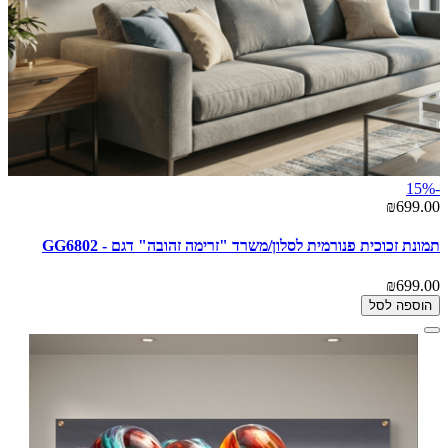
-15%
₪699.00
תמונת זכוכית פנורמית לסלון/משרד "זרימה זהובה" דגם - GG6802
₪699.00
הוספה לסל