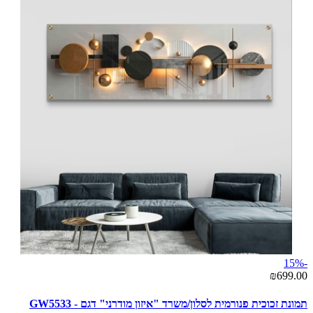
-15%
₪699.00
תמונת זכוכית פנורמית לסלון/משרד "איזון מודרני" דגם - GW5533