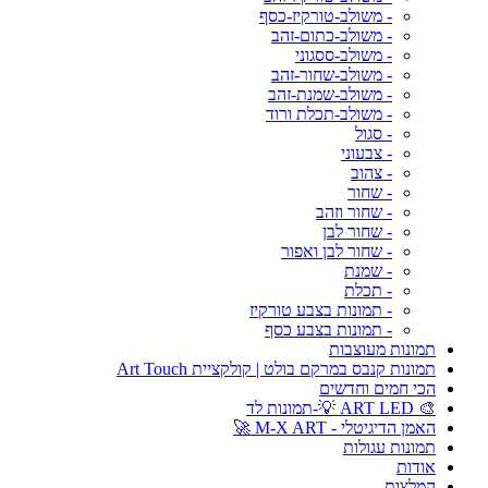
- משולב-טורקיז-כסף
- משולב-כתום-זהב
- משולב-ססגוני
- משולב-שחור-זהב
- משולב-שמנת-זהב
- משולב-תכלת ורוד
- סגול
- צבעוני
- צהוב
- שחור
- שחור וזהב
- שחור לבן
- שחור לבן ואפור
- שמנת
- תכלת
- תמונות בצבע טורקיז
- תמונות בצבע כסף
תמונות מעוצבות
תמונות קנבס במרקם בולט | קולקציית Art Touch
הכי חמים וחדשים
🎨 ART LED 💡-תמונות לד
האמן הדיגיטלי - M-X ART 🚀
תמונות עגולות
אודות
המלצות