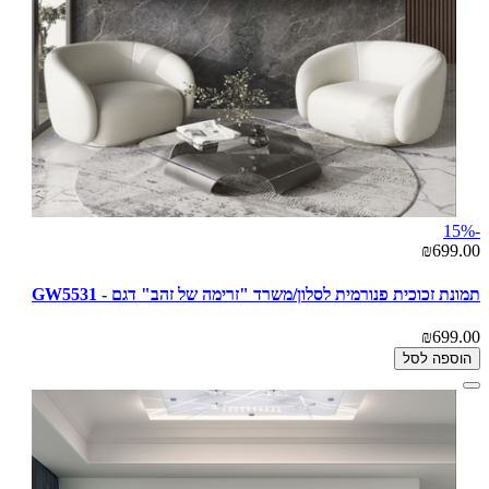
-15%
₪699.00
תמונת זכוכית פנורמית לסלון/משרד "זרימה של זהב" דגם - GW5531
₪699.00
הוספה לסל