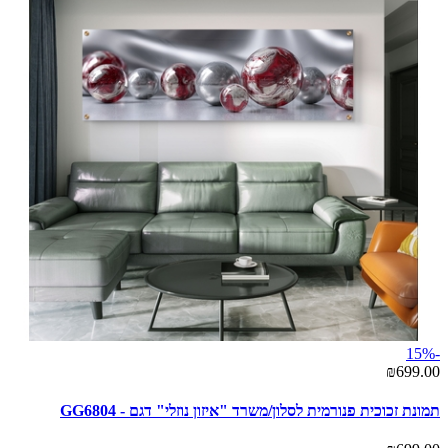
-15%
₪699.00
תמונת זכוכית פנורמית לסלון/משרד "איזון נוזלי" דגם - GG6804