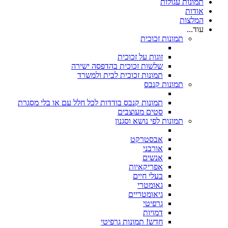
תמונות עגולות
אודות
המלצות
עוד...
תמונות זכוכית
זוגות על זכוכית
שלשות זכוכית בהדפסה ישירה
תמונות זכוכית לבית ולמשרד
תמונות קנבס
תמונות קנבס בודדות לכל חלל עם או בלי מסגרת
סטים מעוצבים
תמונות לפי נושא וסגנון
אבסטרקט
אורבני
אנשים
אפריקאיות
בעלי חיים
גאומטרי
גיאומטריים
גרפיטי
דמויות
חדש! תמונות גרפיטי