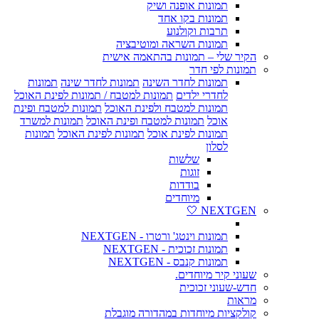
תמונות אופנה ושיק
תמונות בקו אחד
תרבות וקולנוע
תמונות השראה ומוטיבציה
הקיר שלי – תמונות בהתאמה אישית
תמונות לפי חדר
תמונות לחדר השינה
תמונות לחדר שינה
תמונות
לחדרי ילדים
תמונות למטבח / תמונות לפינת האוכל
תמונות למטבח ולפינת האוכל
תמונות למטבח ופינת
אוכל
תמונות למטבח ופינת האוכל
תמונות למשרד
תמונות לפינת אוכל
תמונות לפינת האוכל
תמונות
לסלון
שלשות
זוגות
בודדות
מיוחדים
NEXTGEN 🤍
תמונות וינטג' ורטרו - NEXTGEN
תמונות זכוכית - NEXTGEN
תמונות קנבס - NEXTGEN
שעוני קיר מיוחדים.
חדש-שעוני זכוכית
מראות
קולקציות מיוחדות במהדורה מוגבלת