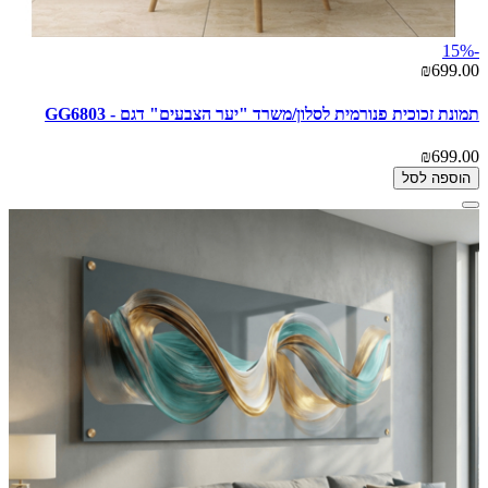
-15%
₪699.00
תמונת זכוכית פנורמית לסלון/משרד "יער הצבעים" דגם - GG6803
₪699.00
הוספה לסל