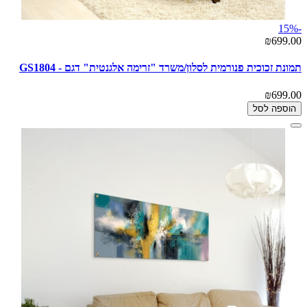
-15%
₪699.00
תמונת זכוכית פנורמית לסלון/משרד "זרימה אלגנטית" דגם - GS1804
₪699.00
הוספה לסל