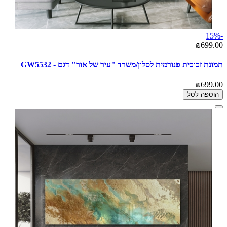
-15%
₪699.00
תמונת זכוכית פנורמית לסלון/משרד "עיר של אור" דגם - GW5532
₪699.00
הוספה לסל