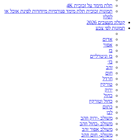
תלת מימד על זכוכית 4K
תמונות זכוכית תלת מימד פנורמיות מיוחדות לפינת אוכל או
לסלון
קטלוג מעצבים 2026
תמונות לפי צבע
אדום
אפור
בז
בז וניטרליים
בז׳
זהב
חום
חרדל
טורקיז
ירוק
כחול
כחול וטורקיז
כתום
לבן
משולב -ירוק וזהב
משולב -כחול וזהב
משולב אפור זהב
משולב- חום וזהב