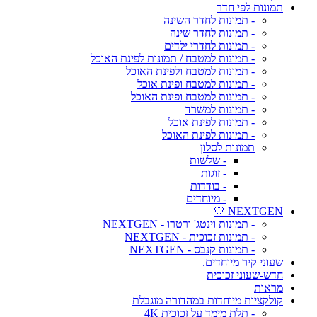
תמונות לפי חדר
- תמונות לחדר השינה
- תמונות לחדר שינה
- תמונות לחדרי ילדים
- תמונות למטבח / תמונות לפינת האוכל
- תמונות למטבח ולפינת האוכל
- תמונות למטבח ופינת אוכל
- תמונות למטבח ופינת האוכל
- תמונות למשרד
- תמונות לפינת אוכל
- תמונות לפינת האוכל
תמונות לסלון
- שלשות
- זוגות
- בודדות
- מיוחדים
NEXTGEN 🤍
- תמונות וינטג' ורטרו - NEXTGEN
- תמונות זכוכית - NEXTGEN
- תמונות קנבס - NEXTGEN
שעוני קיר מיוחדים.
חדש-שעוני זכוכית
מראות
קולקציות מיוחדות במהדורה מוגבלת
- תלת מימד על זכוכית 4K