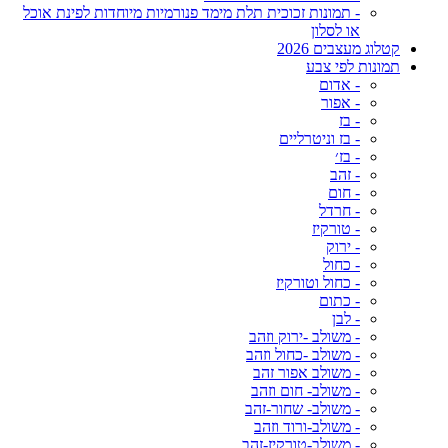
- תמונות זכוכית תלת מימד פנורמיות מיוחדות לפינת אוכל
או לסלון
קטלוג מעצבים 2026
תמונות לפי צבע
- אדום
- אפור
- בז
- בז וניטרליים
- בז׳
- זהב
- חום
- חרדל
- טורקיז
- ירוק
- כחול
- כחול וטורקיז
- כתום
- לבן
- משולב -ירוק וזהב
- משולב -כחול וזהב
- משולב אפור זהב
- משולב- חום וזהב
- משולב- שחור-זהב
- משולב-ורוד וזהב
- משולב-טורקיז-זהב