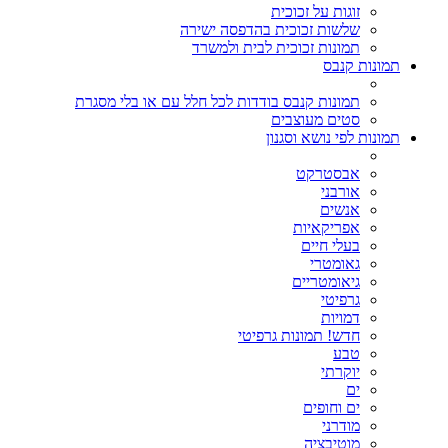
זוגות על זכוכית
שלשות זכוכית בהדפסה ישירה
תמונות זכוכית לבית ולמשרד
תמונות קנבס
תמונות קנבס בודדות לכל חלל עם או בלי מסגרת
סטים מעוצבים
תמונות לפי נושא וסגנון
אבסטרקט
אורבני
אנשים
אפריקאיות
בעלי חיים
גאומטרי
גיאומטריים
גרפיטי
דמויות
חדש! תמונות גרפיטי
טבע
יוקרתי
ים
ים וחופים
מודרני
מוטיבציה