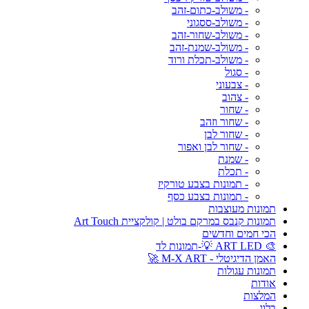
- משולב-כתום-זהב
- משולב-ססגוני
- משולב-שחור-זהב
- משולב-שמנת-זהב
- משולב-תכלת ורוד
- סגול
- צבעוני
- צהוב
- שחור
- שחור וזהב
- שחור לבן
- שחור לבן ואפור
- שמנת
- תכלת
- תמונות בצבע טורקיז
- תמונות בצבע כסף
תמונות מעוצבות
תמונות קנבס במרקם בולט | קולקציית Art Touch
הכי חמים וחדשים
🎨 ART LED 💡-תמונות לד
האמן הדיגיטלי - M-X ART 🚀
תמונות עגולות
אודות
המלצות
בלוג