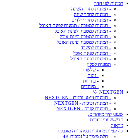
תמונות לפי חדר
- תמונות לחדר השינה
- תמונות לחדר שינה
- תמונות לחדרי ילדים
- תמונות למטבח / תמונות לפינת האוכל
- תמונות למטבח ולפינת האוכל
- תמונות למטבח ופינת אוכל
- תמונות למטבח ופינת האוכל
- תמונות למשרד
- תמונות לפינת אוכל
- תמונות לפינת האוכל
תמונות לסלון
- שלשות
- זוגות
- בודדות
- מיוחדים
NEXTGEN 🤍
- תמונות וינטג' ורטרו - NEXTGEN
- תמונות זכוכית - NEXTGEN
- תמונות קנבס - NEXTGEN
שעוני קיר מיוחדים.
חדש-שעוני זכוכית
מראות
קולקציות מיוחדות במהדורה מוגבלת
- תלת מימד על זכוכית 4K