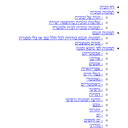
דף הבית
תמונות זכוכית
- זוגות על זכוכית
- שלשות זכוכית בהדפסה ישירה
- תמונות זכוכית לבית ולמשרד
תמונות קנבס
- תמונות קנבס בודדות לכל חלל עם או בלי מסגרת
- סטים מעוצבים
תמונות לפי נושא וסגנון
- אבסטרקט
- אורבני
- אנשים
- אפריקאיות
- בעלי חיים
- גאומטרי
- גיאומטריים
- גרפיטי
- דמויות
- חדש! תמונות גרפיטי
- טבע
- יוקרתי
- ים
- ים וחופים
- מודרני