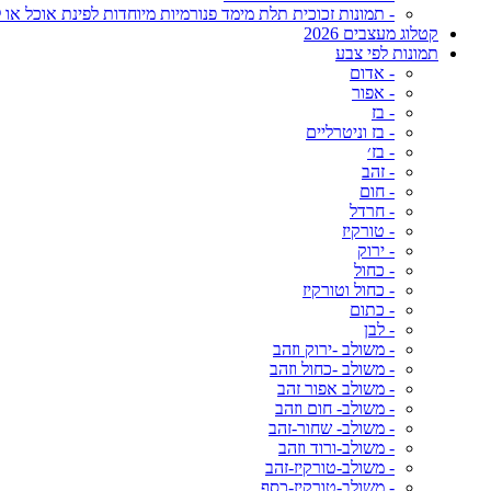
- תמונות זכוכית תלת מימד פנורמיות מיוחדות לפינת אוכל או ל
קטלוג מעצבים 2026
תמונות לפי צבע
- אדום
- אפור
- בז
- בז וניטרליים
- בז׳
- זהב
- חום
- חרדל
- טורקיז
- ירוק
- כחול
- כחול וטורקיז
- כתום
- לבן
- משולב -ירוק וזהב
- משולב -כחול וזהב
- משולב אפור זהב
- משולב- חום וזהב
- משולב- שחור-זהב
- משולב-ורוד וזהב
- משולב-טורקיז-זהב
- משולב-טורקיז-כסף