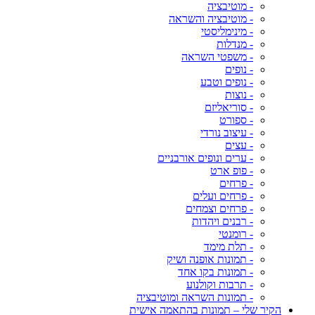
- מוטיבציה
- מוטיבציה והשראה
- מינימליסטי
- מנדלות
- משפטי השראה
- נופים
- נופים וטבע
- נוצות
- סוריאליזם
- ספורט
- עיצוב נורדי
- עצים
- ערים ונופים אורבניים
- פופ ארט
- פרחים
- פרחים ועלים
- פרחים וצמחים
- רבנים ויהדות
- רומנטי
- תלת מימד
- תמונות אופנה ושיק
- תמונות בקו אחד
- תרבות וקולנוע
- תמונות השראה ומוטיבציה
הקיר שלי – תמונות בהתאמה אישית