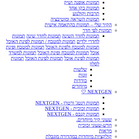
תמונות אופנה ושיק
תמונות בקו אחד
תרבות וקולנוע
תמונות השראה ומוטיבציה
הקיר שלי – תמונות בהתאמה אישית
תמונות לפי חדר
תמונות לחדר השינה
תמונות לחדר שינה
תמונות
לחדרי ילדים
תמונות למטבח / תמונות לפינת האוכל
תמונות למטבח ולפינת האוכל
תמונות למטבח ופינת
אוכל
תמונות למטבח ופינת האוכל
תמונות למשרד
תמונות לפינת אוכל
תמונות לפינת האוכל
תמונות
לסלון
שלשות
זוגות
בודדות
מיוחדים
NEXTGEN 🤍
תמונות וינטג' ורטרו - NEXTGEN
תמונות זכוכית - NEXTGEN
תמונות קנבס - NEXTGEN
שעוני קיר מיוחדים.
חדש-שעוני זכוכית
מראות
קולקציות מיוחדות במהדורה מוגבלת