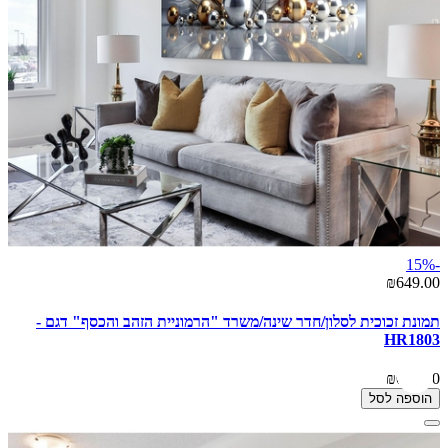
-15%
₪649.00
תמונת זכוכית לסלון/חדר שינה/משרד "הרמוניית הזהב והכסף" דגם -
HR1803
₪649.00
הוספה לסל