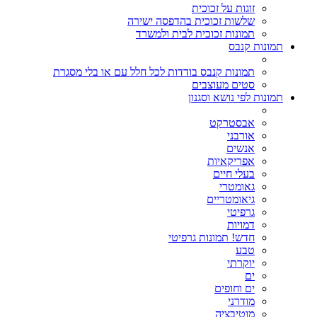
זוגות על זכוכית
שלשות זכוכית בהדפסה ישירה
תמונות זכוכית לבית ולמשרד
תמונות קנבס
תמונות קנבס בודדות לכל חלל עם או בלי מסגרת
סטים מעוצבים
תמונות לפי נושא וסגנון
אבסטרקט
אורבני
אנשים
אפריקאיות
בעלי חיים
גאומטרי
גיאומטריים
גרפיטי
דמויות
חדש! תמונות גרפיטי
טבע
יוקרתי
ים
ים וחופים
מודרני
מוטיבציה