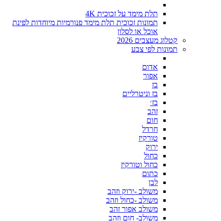
תלת מימד על זכוכית 4K
תמונות זכוכית תלת מימד פנורמיות מיוחדות לפינת
אוכל או לסלון
קטלוג מעצבים 2026
תמונות לפי צבע
אדום
אפור
בז
בז וניטרליים
בז׳
זהב
חום
חרדל
טורקיז
ירוק
כחול
כחול וטורקיז
כתום
לבן
משולב -ירוק וזהב
משולב -כחול וזהב
משולב אפור זהב
משולב- חום וזהב