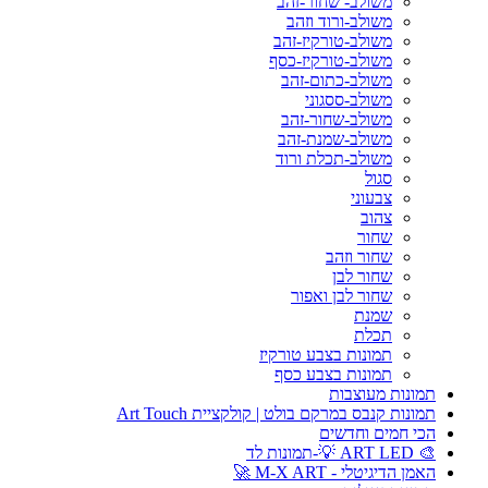
משולב- שחור-זהב
משולב-ורוד וזהב
משולב-טורקיז-זהב
משולב-טורקיז-כסף
משולב-כתום-זהב
משולב-ססגוני
משולב-שחור-זהב
משולב-שמנת-זהב
משולב-תכלת ורוד
סגול
צבעוני
צהוב
שחור
שחור וזהב
שחור לבן
שחור לבן ואפור
שמנת
תכלת
תמונות בצבע טורקיז
תמונות בצבע כסף
תמונות מעוצבות
תמונות קנבס במרקם בולט | קולקציית Art Touch
הכי חמים וחדשים
🎨 ART LED 💡-תמונות לד
האמן הדיגיטלי - M-X ART 🚀