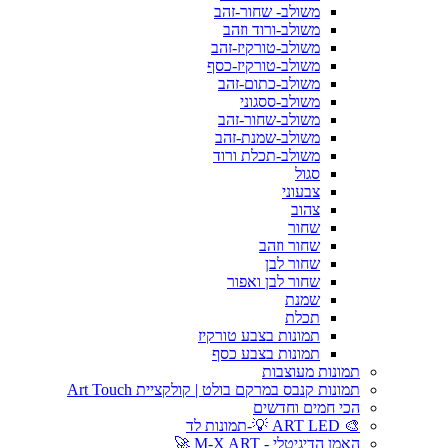
משולב- שחור-זהב
משולב-ורוד וזהב
משולב-טורקיז-זהב
משולב-טורקיז-כסף
משולב-כתום-זהב
משולב-ססגוני
משולב-שחור-זהב
משולב-שמנת-זהב
משולב-תכלת ורוד
סגול
צבעוני
צהוב
שחור
שחור וזהב
שחור לבן
שחור לבן ואפור
שמנת
תכלת
תמונות בצבע טורקיז
תמונות בצבע כסף
תמונות מעוצבות
תמונות קנבס במרקם בולט | קולקציית Art Touch
הכי חמים וחדשים
🎨 ART LED 💡-תמונות לד
האמן הדיגיטלי - M-X ART 🚀