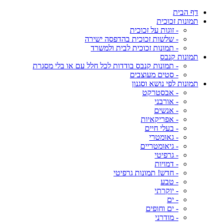
דף הבית
תמונות זכוכית
- זוגות על זכוכית
- שלשות זכוכית בהדפסה ישירה
- תמונות זכוכית לבית ולמשרד
תמונות קנבס
- תמונות קנבס בודדות לכל חלל עם או בלי מסגרת
- סטים מעוצבים
תמונות לפי נושא וסגנון
- אבסטרקט
- אורבני
- אנשים
- אפריקאיות
- בעלי חיים
- גאומטרי
- גיאומטריים
- גרפיטי
- דמויות
- חדש! תמונות גרפיטי
- טבע
- יוקרתי
- ים
- ים וחופים
- מודרני