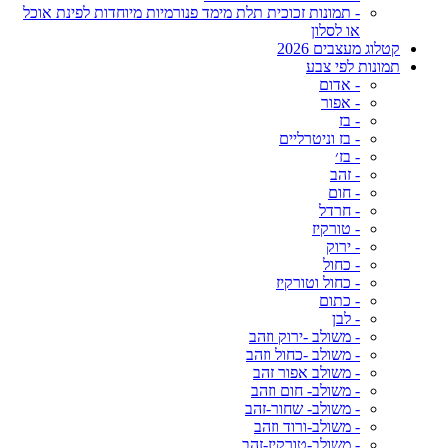
- תמונות זכוכית תלת מימד פנורמיות מיוחדות לפינת אוכל
או לסלון
קטלוג מעצבים 2026
תמונות לפי צבע
- אדום
- אפור
- בז
- בז וניטרליים
- בז׳
- זהב
- חום
- חרדל
- טורקיז
- ירוק
- כחול
- כחול וטורקיז
- כתום
- לבן
- משולב -ירוק וזהב
- משולב -כחול וזהב
- משולב אפור זהב
- משולב- חום וזהב
- משולב- שחור-זהב
- משולב-ורוד וזהב
- משולב-טורקיז-זהב