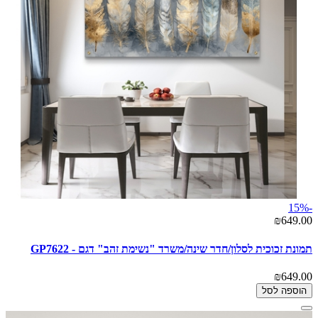
-15%
₪649.00
תמונת זכוכית לסלון/חדר שינה/משרד "נשימת זהב" דגם - GP7622
₪649.00
הוספה לסל