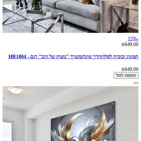
-15%
₪649.00
תמונת זכוכית לסלון/חדר שינה/משרד "נוצות של זהב" דגם - HR1804
₪649.00
הוספה לסל