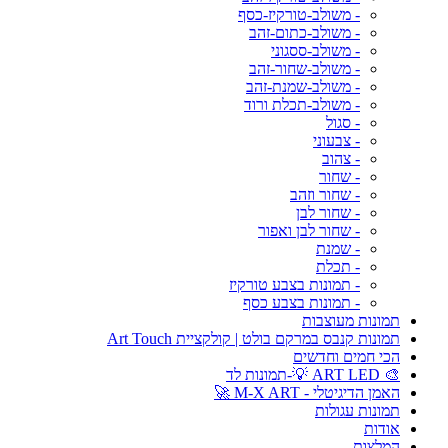
- משולב-טורקיז-כסף
- משולב-כתום-זהב
- משולב-ססגוני
- משולב-שחור-זהב
- משולב-שמנת-זהב
- משולב-תכלת ורוד
- סגול
- צבעוני
- צהוב
- שחור
- שחור וזהב
- שחור לבן
- שחור לבן ואפור
- שמנת
- תכלת
- תמונות בצבע טורקיז
- תמונות בצבע כסף
תמונות מעוצבות
תמונות קנבס במרקם בולט | קולקציית Art Touch
הכי חמים וחדשים
🎨 ART LED 💡-תמונות לד
האמן הדיגיטלי - M-X ART 🚀
תמונות עגולות
אודות
המלצות