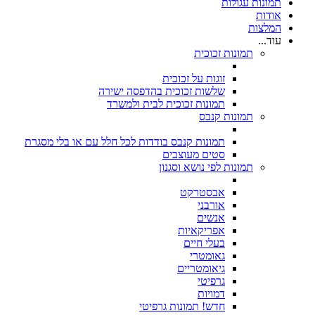
תמונות עגולות
אודות
המלצות
עוד...
תמונות זכוכית
זוגות על זכוכית
שלשות זכוכית בהדפסה ישירה
תמונות זכוכית לבית ולמשרד
תמונות קנבס
תמונות קנבס בודדות לכל חלל עם או בלי מסגרת
סטים מעוצבים
תמונות לפי נושא וסגנון
אבסטרקט
אורבני
אנשים
אפריקאיות
בעלי חיים
גאומטרי
גיאומטריים
גרפיטי
דמויות
חדש! תמונות גרפיטי