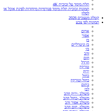
תלת מימד על זכוכית 4K
תמונות זכוכית תלת מימד פנורמיות מיוחדות לפינת אוכל או
לסלון
קטלוג מעצבים 2026
תמונות לפי צבע
אדום
אפור
בז
בז וניטרליים
בז׳
זהב
חום
חרדל
טורקיז
ירוק
כחול
כחול וטורקיז
כתום
לבן
משולב -ירוק וזהב
משולב -כחול וזהב
משולב אפור זהב
משולב- חום וזהב