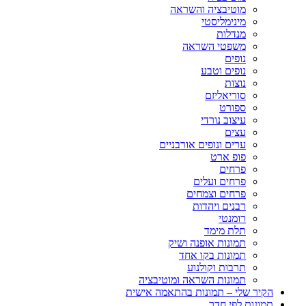
מוטיבציה והשראה
מינימליסטי
מנדלות
משפטי השראה
נופים
נופים וטבע
נוצות
סוריאליזם
ספורט
עיצוב נורדי
עצים
ערים ונופים אורבניים
פופ ארט
פרחים
פרחים ועלים
פרחים וצמחים
רבנים ויהדות
רומנטי
תלת מימד
תמונות אופנה ושיק
תמונות בקו אחד
תרבות וקולנוע
תמונות השראה ומוטיבציה
הקיר שלי – תמונות בהתאמה אישית
תמונות לפי חדר