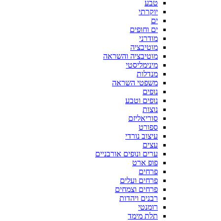
טבע
יוקרתי
ים
ים וחופים
מודרני
מוטיבציה
מוטיבציה והשראה
מינימליסטי
מנדלות
משפטי השראה
נופים
נופים וטבע
נוצות
סוריאליזם
ספורט
עיצוב נורדי
עצים
ערים ונופים אורבניים
פופ ארט
פרחים
פרחים ועלים
פרחים וצמחים
רבנים ויהדות
רומנטי
תלת מימד