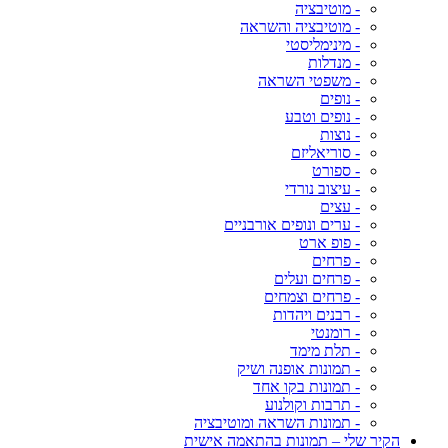
- מוטיבציה
- מוטיבציה והשראה
- מינימליסטי
- מנדלות
- משפטי השראה
- נופים
- נופים וטבע
- נוצות
- סוריאליזם
- ספורט
- עיצוב נורדי
- עצים
- ערים ונופים אורבניים
- פופ ארט
- פרחים
- פרחים ועלים
- פרחים וצמחים
- רבנים ויהדות
- רומנטי
- תלת מימד
- תמונות אופנה ושיק
- תמונות בקו אחד
- תרבות וקולנוע
- תמונות השראה ומוטיבציה
הקיר שלי – תמונות בהתאמה אישית