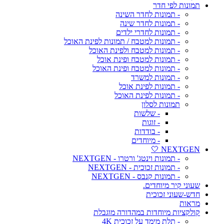
תמונות לפי חדר
- תמונות לחדר השינה
- תמונות לחדר שינה
- תמונות לחדרי ילדים
- תמונות למטבח / תמונות לפינת האוכל
- תמונות למטבח ולפינת האוכל
- תמונות למטבח ופינת אוכל
- תמונות למטבח ופינת האוכל
- תמונות למשרד
- תמונות לפינת אוכל
- תמונות לפינת האוכל
תמונות לסלון
- שלשות
- זוגות
- בודדות
- מיוחדים
NEXTGEN 🤍
- תמונות וינטג' ורטרו - NEXTGEN
- תמונות זכוכית - NEXTGEN
- תמונות קנבס - NEXTGEN
שעוני קיר מיוחדים.
חדש-שעוני זכוכית
מראות
קולקציות מיוחדות במהדורה מוגבלת
- תלת מימד על זכוכית 4K