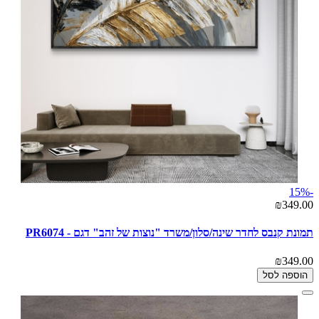
-15%
₪349.00
תמונת קנבס לחדר שינה/סלון/משרד "נוצות של זהב" דגם - PR6074
₪349.00
הוספה לסל