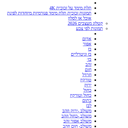
תלת מימד על זכוכית 4K
תמונות זכוכית תלת מימד פנורמיות מיוחדות לפינת
אוכל או לסלון
קטלוג מעצבים 2026
תמונות לפי צבע
אדום
אפור
בז
בז וניטרליים
בז׳
זהב
חום
חרדל
טורקיז
ירוק
כחול
כחול וטורקיז
כתום
לבן
משולב -ירוק וזהב
משולב -כחול וזהב
משולב אפור זהב
משולב- חום וזהב