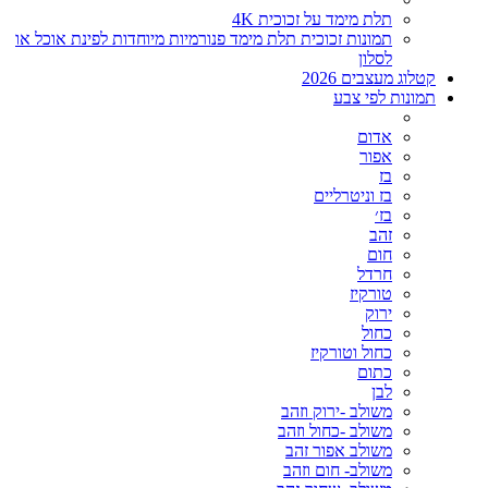
תלת מימד על זכוכית 4K
תמונות זכוכית תלת מימד פנורמיות מיוחדות לפינת אוכל או
לסלון
קטלוג מעצבים 2026
תמונות לפי צבע
אדום
אפור
בז
בז וניטרליים
בז׳
זהב
חום
חרדל
טורקיז
ירוק
כחול
כחול וטורקיז
כתום
לבן
משולב -ירוק וזהב
משולב -כחול וזהב
משולב אפור זהב
משולב- חום וזהב