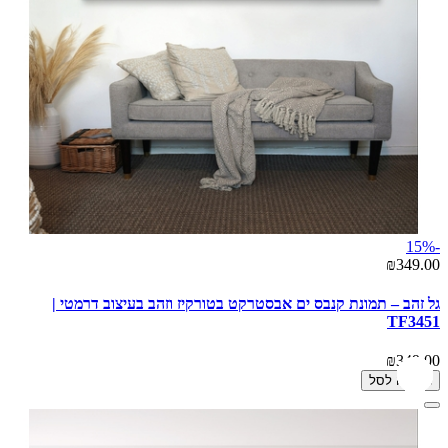
-15%
₪349.00
גל זהב – תמונת קנבס ים אבסטרקט בטורקיז וזהב בעיצוב דרמטי |
TF3451
₪349.00
הוספה לסל