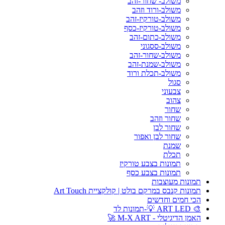
משולב- שחור-זהב
משולב-ורוד וזהב
משולב-טורקיז-זהב
משולב-טורקיז-כסף
משולב-כתום-זהב
משולב-ססגוני
משולב-שחור-זהב
משולב-שמנת-זהב
משולב-תכלת ורוד
סגול
צבעוני
צהוב
שחור
שחור וזהב
שחור לבן
שחור לבן ואפור
שמנת
תכלת
תמונות בצבע טורקיז
תמונות בצבע כסף
תמונות מעוצבות
תמונות קנבס במרקם בולט | קולקציית Art Touch
הכי חמים וחדשים
🎨 ART LED 💡-תמונות לד
האמן הדיגיטלי - M-X ART 🚀