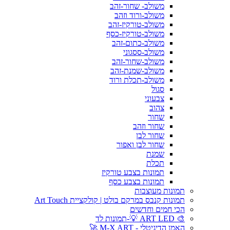
משולב- שחור-זהב
משולב-ורוד וזהב
משולב-טורקיז-זהב
משולב-טורקיז-כסף
משולב-כתום-זהב
משולב-ססגוני
משולב-שחור-זהב
משולב-שמנת-זהב
משולב-תכלת ורוד
סגול
צבעוני
צהוב
שחור
שחור וזהב
שחור לבן
שחור לבן ואפור
שמנת
תכלת
תמונות בצבע טורקיז
תמונות בצבע כסף
תמונות מעוצבות
תמונות קנבס במרקם בולט | קולקציית Art Touch
הכי חמים וחדשים
🎨 ART LED 💡-תמונות לד
האמן הדיגיטלי - M-X ART 🚀