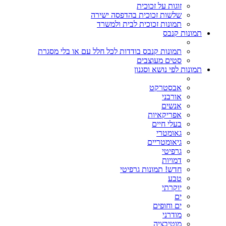
זוגות על זכוכית
שלשות זכוכית בהדפסה ישירה
תמונות זכוכית לבית ולמשרד
תמונות קנבס
תמונות קנבס בודדות לכל חלל עם או בלי מסגרת
סטים מעוצבים
תמונות לפי נושא וסגנון
אבסטרקט
אורבני
אנשים
אפריקאיות
בעלי חיים
גאומטרי
גיאומטריים
גרפיטי
דמויות
חדש! תמונות גרפיטי
טבע
יוקרתי
ים
ים וחופים
מודרני
מוטיבציה