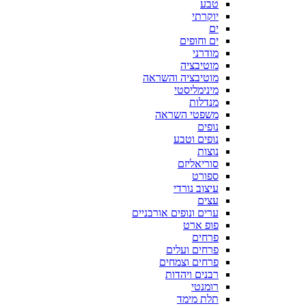
טבע
יוקרתי
ים
ים וחופים
מודרני
מוטיבציה
מוטיבציה והשראה
מינימליסטי
מנדלות
משפטי השראה
נופים
נופים וטבע
נוצות
סוריאליזם
ספורט
עיצוב נורדי
עצים
ערים ונופים אורבניים
פופ ארט
פרחים
פרחים ועלים
פרחים וצמחים
רבנים ויהדות
רומנטי
תלת מימד