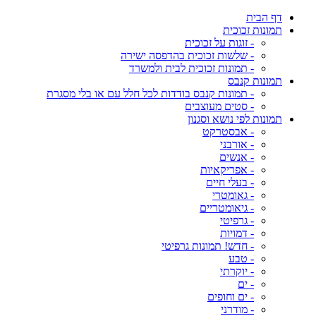
דף הבית
תמונות זכוכית
- זוגות על זכוכית
- שלשות זכוכית בהדפסה ישירה
- תמונות זכוכית לבית ולמשרד
תמונות קנבס
- תמונות קנבס בודדות לכל חלל עם או בלי מסגרת
- סטים מעוצבים
תמונות לפי נושא וסגנון
- אבסטרקט
- אורבני
- אנשים
- אפריקאיות
- בעלי חיים
- גאומטרי
- גיאומטריים
- גרפיטי
- דמויות
- חדש! תמונות גרפיטי
- טבע
- יוקרתי
- ים
- ים וחופים
- מודרני