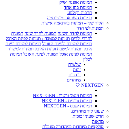
תמונות אופנה ושיק
תמונות בקו אחד
תרבות וקולנוע
תמונות השראה ומוטיבציה
הקיר שלי – תמונות בהתאמה אישית
תמונות לפי חדר
תמונות לחדר השינה
תמונות לחדר שינה
תמונות
לחדרי ילדים
תמונות למטבח / תמונות לפינת האוכל
תמונות למטבח ולפינת האוכל
תמונות למטבח ופינת
אוכל
תמונות למטבח ופינת האוכל
תמונות למשרד
תמונות לפינת אוכל
תמונות לפינת האוכל
תמונות
לסלון
שלשות
זוגות
בודדות
מיוחדים
NEXTGEN 🤍
תמונות וינטג' ורטרו - NEXTGEN
תמונות זכוכית - NEXTGEN
תמונות קנבס - NEXTGEN
שעוני קיר מיוחדים.
חדש-שעוני זכוכית
מראות
קולקציות מיוחדות במהדורה מוגבלת