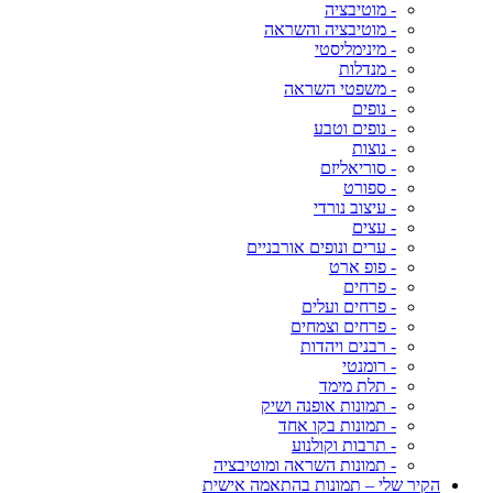
- מוטיבציה
- מוטיבציה והשראה
- מינימליסטי
- מנדלות
- משפטי השראה
- נופים
- נופים וטבע
- נוצות
- סוריאליזם
- ספורט
- עיצוב נורדי
- עצים
- ערים ונופים אורבניים
- פופ ארט
- פרחים
- פרחים ועלים
- פרחים וצמחים
- רבנים ויהדות
- רומנטי
- תלת מימד
- תמונות אופנה ושיק
- תמונות בקו אחד
- תרבות וקולנוע
- תמונות השראה ומוטיבציה
הקיר שלי – תמונות בהתאמה אישית