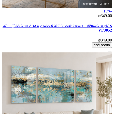
-15%
₪349.00
אופק זהב מעושן – תמונת קנבס לרוחב אבסטרקט כחול וזהב לסלון – דגם
VF3052
₪349.00
הוספה לסל