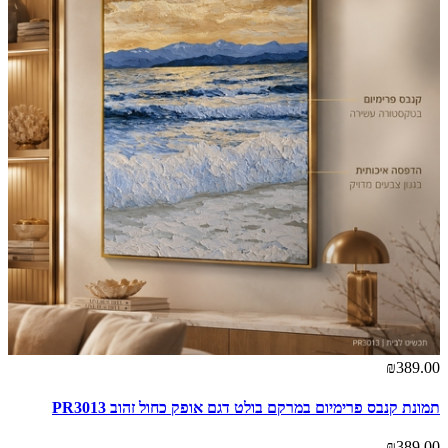
₪389.00
תמונת קנבס פרימיום במרקם בולט דגם אופק כחול זהוב PR3013
₪389.00