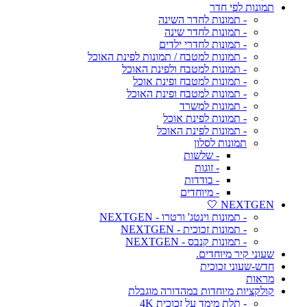
תמונות לפי חדר
- תמונות לחדר השינה
- תמונות לחדר שינה
- תמונות לחדרי ילדים
- תמונות למטבח / תמונות לפינת האוכל
- תמונות למטבח ולפינת האוכל
- תמונות למטבח ופינת אוכל
- תמונות למטבח ופינת האוכל
- תמונות למשרד
- תמונות לפינת אוכל
- תמונות לפינת האוכל
תמונות לסלון
- שלשות
- זוגות
- בודדות
- מיוחדים
NEXTGEN 🤍
- תמונות וינטג' ורטרו - NEXTGEN
- תמונות זכוכית - NEXTGEN
- תמונות קנבס - NEXTGEN
שעוני קיר מיוחדים.
חדש-שעוני זכוכית
מראות
קולקציות מיוחדות במהדורה מוגבלת
- תלת מימד על זכוכית 4K