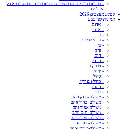
- תמונות זכוכית תלת מימד פנורמיות מיוחדות לפינת אוכל
או לסלון
קטלוג מעצבים 2026
תמונות לפי צבע
- אדום
- אפור
- בז
- בז וניטרליים
- בז׳
- זהב
- חום
- חרדל
- טורקיז
- ירוק
- כחול
- כחול וטורקיז
- כתום
- לבן
- משולב -ירוק וזהב
- משולב -כחול וזהב
- משולב אפור זהב
- משולב- חום וזהב
- משולב- שחור-זהב
- משולב-ורוד וזהב
- משולב-טורקיז-זהב