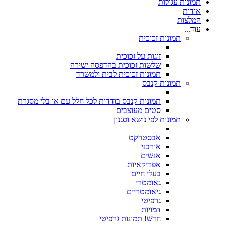
תמונות עגולות
אודות
המלצות
עוד...
תמונות זכוכית
זוגות על זכוכית
שלשות זכוכית בהדפסה ישירה
תמונות זכוכית לבית ולמשרד
תמונות קנבס
תמונות קנבס בודדות לכל חלל עם או בלי מסגרת
סטים מעוצבים
תמונות לפי נושא וסגנון
אבסטרקט
אורבני
אנשים
אפריקאיות
בעלי חיים
גאומטרי
גיאומטריים
גרפיטי
דמויות
חדש! תמונות גרפיטי