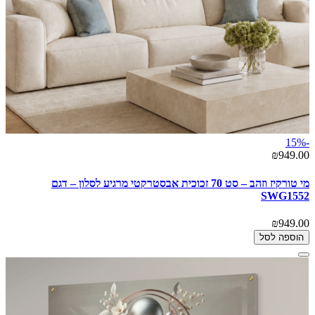
-15%
₪949.00
מי טורקיז וזהב – סט 70 זכוכית אבסטרקטי מרגיע לסלון – דגם
SWG1552
₪949.00
הוספה לסל