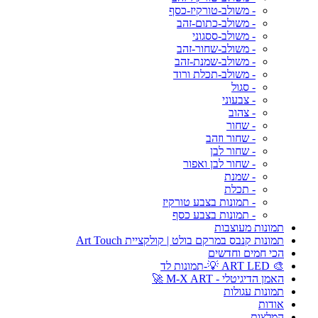
- משולב-טורקיז-כסף
- משולב-כתום-זהב
- משולב-ססגוני
- משולב-שחור-זהב
- משולב-שמנת-זהב
- משולב-תכלת ורוד
- סגול
- צבעוני
- צהוב
- שחור
- שחור וזהב
- שחור לבן
- שחור לבן ואפור
- שמנת
- תכלת
- תמונות בצבע טורקיז
- תמונות בצבע כסף
תמונות מעוצבות
תמונות קנבס במרקם בולט | קולקציית Art Touch
הכי חמים וחדשים
🎨 ART LED 💡-תמונות לד
האמן הדיגיטלי - M-X ART 🚀
תמונות עגולות
אודות
המלצות