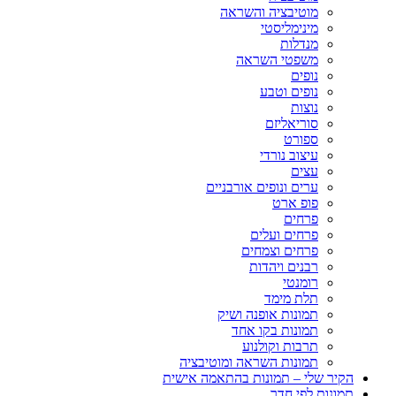
מוטיבציה והשראה
מינימליסטי
מנדלות
משפטי השראה
נופים
נופים וטבע
נוצות
סוריאליזם
ספורט
עיצוב נורדי
עצים
ערים ונופים אורבניים
פופ ארט
פרחים
פרחים ועלים
פרחים וצמחים
רבנים ויהדות
רומנטי
תלת מימד
תמונות אופנה ושיק
תמונות בקו אחד
תרבות וקולנוע
תמונות השראה ומוטיבציה
הקיר שלי – תמונות בהתאמה אישית
תמונות לפי חדר