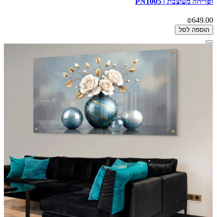
ופריחה מעוצבת | PN1005
₪649.00
הוספה לסל