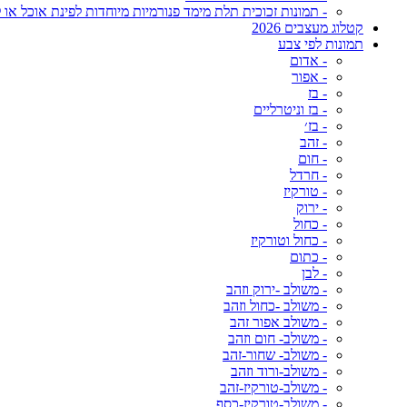
- תמונות זכוכית תלת מימד פנורמיות מיוחדות לפינת אוכל או ל
קטלוג מעצבים 2026
תמונות לפי צבע
- אדום
- אפור
- בז
- בז וניטרליים
- בז׳
- זהב
- חום
- חרדל
- טורקיז
- ירוק
- כחול
- כחול וטורקיז
- כתום
- לבן
- משולב -ירוק וזהב
- משולב -כחול וזהב
- משולב אפור זהב
- משולב- חום וזהב
- משולב- שחור-זהב
- משולב-ורוד וזהב
- משולב-טורקיז-זהב
- משולב-טורקיז-כסף