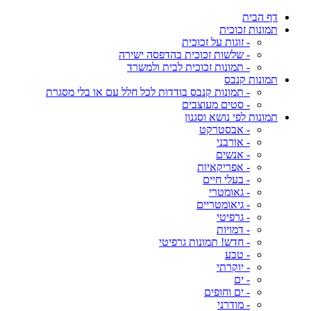
דף הבית
תמונות זכוכית
- זוגות על זכוכית
- שלשות זכוכית בהדפסה ישירה
- תמונות זכוכית לבית ולמשרד
תמונות קנבס
- תמונות קנבס בודדות לכל חלל עם או בלי מסגרת
- סטים מעוצבים
תמונות לפי נושא וסגנון
- אבסטרקט
- אורבני
- אנשים
- אפריקאיות
- בעלי חיים
- גאומטרי
- גיאומטריים
- גרפיטי
- דמויות
- חדש! תמונות גרפיטי
- טבע
- יוקרתי
- ים
- ים וחופים
- מודרני