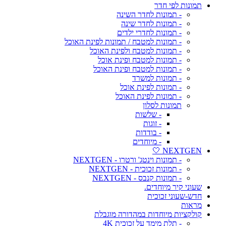
תמונות לפי חדר
- תמונות לחדר השינה
- תמונות לחדר שינה
- תמונות לחדרי ילדים
- תמונות למטבח / תמונות לפינת האוכל
- תמונות למטבח ולפינת האוכל
- תמונות למטבח ופינת אוכל
- תמונות למטבח ופינת האוכל
- תמונות למשרד
- תמונות לפינת אוכל
- תמונות לפינת האוכל
תמונות לסלון
- שלשות
- זוגות
- בודדות
- מיוחדים
NEXTGEN 🤍
- תמונות וינטג' ורטרו - NEXTGEN
- תמונות זכוכית - NEXTGEN
- תמונות קנבס - NEXTGEN
שעוני קיר מיוחדים.
חדש-שעוני זכוכית
מראות
קולקציות מיוחדות במהדורה מוגבלת
- תלת מימד על זכוכית 4K