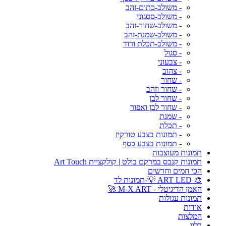
- משולב-כתום-זהב
- משולב-ססגוני
- משולב-שחור-זהב
- משולב-שמנת-זהב
- משולב-תכלת ורוד
- סגול
- צבעוני
- צהוב
- שחור
- שחור וזהב
- שחור לבן
- שחור לבן ואפור
- שמנת
- תכלת
- תמונות בצבע טורקיז
- תמונות בצבע כסף
תמונות מעוצבות
תמונות קנבס במרקם בולט | קולקציית Art Touch
הכי חמים וחדשים
🎨 ART LED 💡-תמונות לד
האמן הדיגיטלי - M-X ART 🚀
תמונות עגולות
אודות
המלצות
בלוג