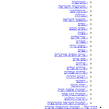
- מוטיבציה
- מוטיבציה והשראה
- מינימליסטי
- מנדלות
- משפטי השראה
- נופים
- נופים וטבע
- נוצות
- סוריאליזם
- ספורט
- עיצוב נורדי
- עצים
- ערים ונופים אורבניים
- פופ ארט
- פרחים
- פרחים ועלים
- פרחים וצמחים
- רבנים ויהדות
- רומנטי
- תלת מימד
- תמונות אופנה ושיק
- תמונות בקו אחד
- תרבות וקולנוע
- תמונות השראה ומוטיבציה
הקיר שלי – תמונות בהתאמה אישית