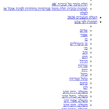
תלת מימד על זכוכית 4K
תמונות זכוכית תלת מימד פנורמיות מיוחדות לפינת אוכל או
לסלון
קטלוג מעצבים 2026
תמונות לפי צבע
אדום
אפור
בז
בז וניטרליים
בז׳
זהב
חום
חרדל
טורקיז
ירוק
כחול
כחול וטורקיז
כתום
לבן
משולב -ירוק וזהב
משולב -כחול וזהב
משולב אפור זהב
משולב- חום וזהב