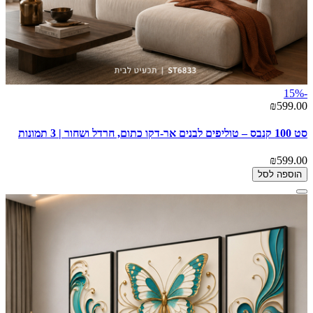
-15%
₪599.00
סט 100 קנבס – טוליפים לבנים אר-דקו כתום, חרדל ושחור | 3 תמונות
₪599.00
הוספה לסל