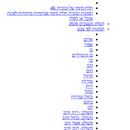
תלת מימד על זכוכית 4K
תמונות זכוכית תלת מימד פנורמיות מיוחדות לפינת
אוכל או לסלון
קטלוג מעצבים 2026
תמונות לפי צבע
אדום
אפור
בז
בז וניטרליים
בז׳
זהב
חום
חרדל
טורקיז
ירוק
כחול
כחול וטורקיז
כתום
לבן
משולב -ירוק וזהב
משולב -כחול וזהב
משולב אפור זהב
משולב- חום וזהב