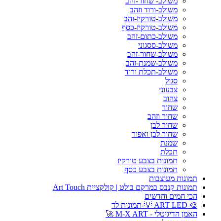
משולב- שחור-זהב
משולב-ורוד וזהב
משולב-טורקיז-זהב
משולב-טורקיז-כסף
משולב-כתום-זהב
משולב-ססגוני
משולב-שחור-זהב
משולב-שמנת-זהב
משולב-תכלת ורוד
סגול
צבעוני
צהוב
שחור
שחור וזהב
שחור לבן
שחור לבן ואפור
שמנת
תכלת
תמונות בצבע טורקיז
תמונות בצבע כסף
תמונות מעוצבות
תמונות קנבס במרקם בולט | קולקציית Art Touch
הכי חמים וחדשים
🎨 ART LED 💡-תמונות לד
האמן הדיגיטלי - M-X ART 🚀