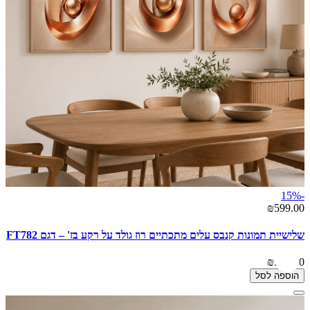
-15%
₪599.00
שלישיית תמונות קנבס עלים מתכתיים רוז גולד על רקע בז' – דגם FT782
₪599.00
הוספה לסל