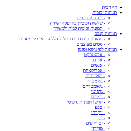
דף הבית
תמונות זכוכית
- זוגות על זכוכית
- שלשות זכוכית בהדפסה ישירה
- תמונות זכוכית לבית ולמשרד
תמונות קנבס
- תמונות קנבס בודדות לכל חלל עם או בלי מסגרת
- סטים מעוצבים
תמונות לפי נושא וסגנון
- אבסטרקט
- אורבני
- אנשים
- אפריקאיות
- בעלי חיים
- גאומטרי
- גיאומטריים
- גרפיטי
- דמויות
- חדש! תמונות גרפיטי
- טבע
- יוקרתי
- ים
- ים וחופים
- מודרני