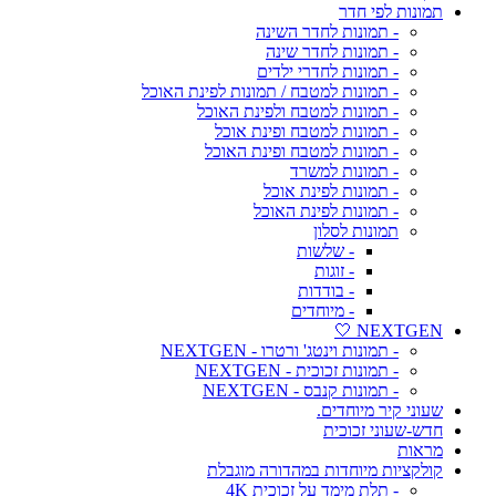
תמונות לפי חדר
- תמונות לחדר השינה
- תמונות לחדר שינה
- תמונות לחדרי ילדים
- תמונות למטבח / תמונות לפינת האוכל
- תמונות למטבח ולפינת האוכל
- תמונות למטבח ופינת אוכל
- תמונות למטבח ופינת האוכל
- תמונות למשרד
- תמונות לפינת אוכל
- תמונות לפינת האוכל
תמונות לסלון
- שלשות
- זוגות
- בודדות
- מיוחדים
NEXTGEN 🤍
- תמונות וינטג' ורטרו - NEXTGEN
- תמונות זכוכית - NEXTGEN
- תמונות קנבס - NEXTGEN
שעוני קיר מיוחדים.
חדש-שעוני זכוכית
מראות
קולקציות מיוחדות במהדורה מוגבלת
- תלת מימד על זכוכית 4K