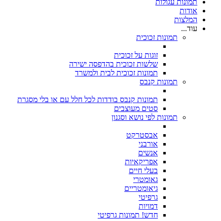
תמונות עגולות
אודות
המלצות
עוד...
תמונות זכוכית
זוגות על זכוכית
שלשות זכוכית בהדפסה ישירה
תמונות זכוכית לבית ולמשרד
תמונות קנבס
תמונות קנבס בודדות לכל חלל עם או בלי מסגרת
סטים מעוצבים
תמונות לפי נושא וסגנון
אבסטרקט
אורבני
אנשים
אפריקאיות
בעלי חיים
גאומטרי
גיאומטריים
גרפיטי
דמויות
חדש! תמונות גרפיטי