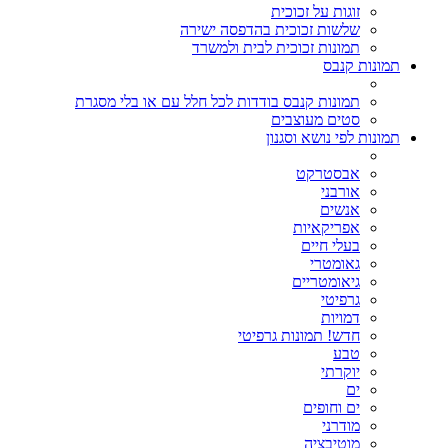
זוגות על זכוכית
שלשות זכוכית בהדפסה ישירה
תמונות זכוכית לבית ולמשרד
תמונות קנבס
תמונות קנבס בודדות לכל חלל עם או בלי מסגרת
סטים מעוצבים
תמונות לפי נושא וסגנון
אבסטרקט
אורבני
אנשים
אפריקאיות
בעלי חיים
גאומטרי
גיאומטריים
גרפיטי
דמויות
חדש! תמונות גרפיטי
טבע
יוקרתי
ים
ים וחופים
מודרני
מוטיבציה