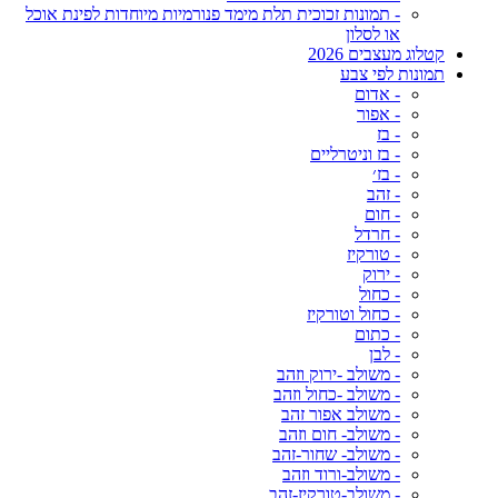
- תמונות זכוכית תלת מימד פנורמיות מיוחדות לפינת אוכל
או לסלון
קטלוג מעצבים 2026
תמונות לפי צבע
- אדום
- אפור
- בז
- בז וניטרליים
- בז׳
- זהב
- חום
- חרדל
- טורקיז
- ירוק
- כחול
- כחול וטורקיז
- כתום
- לבן
- משולב -ירוק וזהב
- משולב -כחול וזהב
- משולב אפור זהב
- משולב- חום וזהב
- משולב- שחור-זהב
- משולב-ורוד וזהב
- משולב-טורקיז-זהב