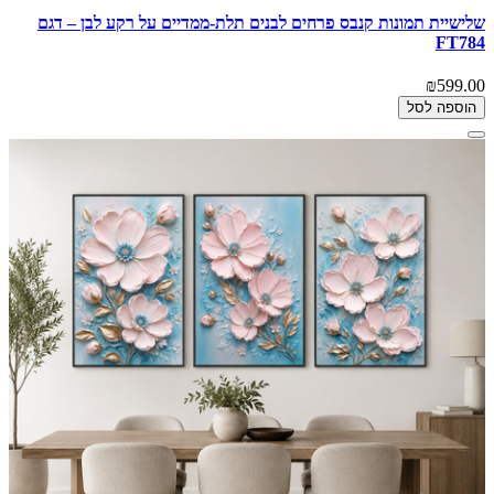
שלישיית תמונות קנבס פרחים לבנים תלת-ממדיים על רקע לבן – דגם
FT784
₪599.00
הוספה לסל