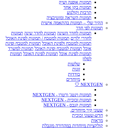
תמונות אופנה ושיק
תמונות בקו אחד
תרבות וקולנוע
תמונות השראה ומוטיבציה
הקיר שלי – תמונות בהתאמה אישית
תמונות לפי חדר
תמונות לחדר השינה
תמונות לחדר שינה
תמונות
לחדרי ילדים
תמונות למטבח / תמונות לפינת האוכל
תמונות למטבח ולפינת האוכל
תמונות למטבח ופינת
אוכל
תמונות למטבח ופינת האוכל
תמונות למשרד
תמונות לפינת אוכל
תמונות לפינת האוכל
תמונות
לסלון
שלשות
זוגות
בודדות
מיוחדים
NEXTGEN 🤍
תמונות וינטג' ורטרו - NEXTGEN
תמונות זכוכית - NEXTGEN
תמונות קנבס - NEXTGEN
שעוני קיר מיוחדים.
חדש-שעוני זכוכית
מראות
קולקציות מיוחדות במהדורה מוגבלת