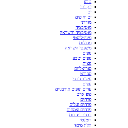
טבע
יוקרתי
ים
ים וחופים
מודרני
מוטיבציה
מוטיבציה והשראה
מינימליסטי
מנדלות
משפטי השראה
נופים
נופים וטבע
נוצות
סוריאליזם
ספורט
עיצוב נורדי
עצים
ערים ונופים אורבניים
פופ ארט
פרחים
פרחים ועלים
פרחים וצמחים
רבנים ויהדות
רומנטי
תלת מימד