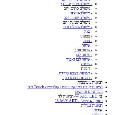
- משולב-טורקיז-כסף
- משולב-כתום-זהב
- משולב-ססגוני
- משולב-שחור-זהב
- משולב-שמנת-זהב
- משולב-תכלת ורוד
- סגול
- צבעוני
- צהוב
- שחור
- שחור וזהב
- שחור לבן
- שחור לבן ואפור
- שמנת
- תכלת
- תמונות בצבע טורקיז
- תמונות בצבע כסף
תמונות מעוצבות
תמונות קנבס במרקם בולט | קולקציית Art Touch
הכי חמים וחדשים
🎨 ART LED 💡-תמונות לד
האמן הדיגיטלי - M-X ART 🚀
תמונות עגולות
אודות
המלצות