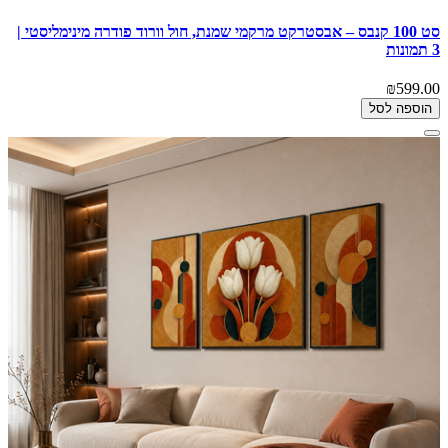
סט 100 קנבס – אבסטרקט מרקמי שמנת, חול וורוד פודרה מינימליסטי |
3 תמונות
₪599.00
הוספה לסל