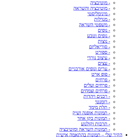
- מוטיבציה
- מוטיבציה והשראה
- מינימליסטי
- מנדלות
- משפטי השראה
- נופים
- נופים וטבע
- נוצות
- סוריאליזם
- ספורט
- עיצוב נורדי
- עצים
- ערים ונופים אורבניים
- פופ ארט
- פרחים
- פרחים ועלים
- פרחים וצמחים
- רבנים ויהדות
- רומנטי
- תלת מימד
- תמונות אופנה ושיק
- תמונות בקו אחד
- תרבות וקולנוע
- תמונות השראה ומוטיבציה
הקיר שלי – תמונות בהתאמה אישית