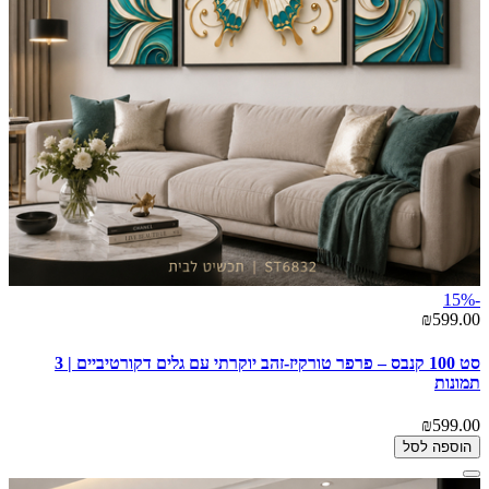
-15%
₪599.00
סט 100 קנבס – פרפר טורקיז-זהב יוקרתי עם גלים דקורטיביים | 3
תמונות
₪599.00
הוספה לסל