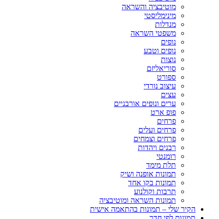
מוטיבציה והשראה
מינימליסטי
מנדלות
משפטי השראה
נופים
נופים וטבע
נוצות
סוריאליזם
ספורט
עיצוב נורדי
עצים
ערים ונופים אורבניים
פופ ארט
פרחים
פרחים ועלים
פרחים וצמחים
רבנים ויהדות
רומנטי
תלת מימד
תמונות אופנה ושיק
תמונות בקו אחד
תרבות וקולנוע
תמונות השראה ומוטיבציה
הקיר שלי – תמונות בהתאמה אישית
תמונות לפי חדר