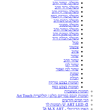
משולב- שחור-זהב
משולב-ורוד וזהב
משולב-טורקיז-זהב
משולב-טורקיז-כסף
משולב-כתום-זהב
משולב-ססגוני
משולב-שחור-זהב
משולב-שמנת-זהב
משולב-תכלת ורוד
סגול
צבעוני
צהוב
שחור
שחור וזהב
שחור לבן
שחור לבן ואפור
שמנת
תכלת
תמונות בצבע טורקיז
תמונות בצבע כסף
תמונות מעוצבות
תמונות קנבס במרקם בולט | קולקציית Art Touch
הכי חמים וחדשים
🎨 ART LED 💡-תמונות לד
האמן הדיגיטלי - M-X ART 🚀