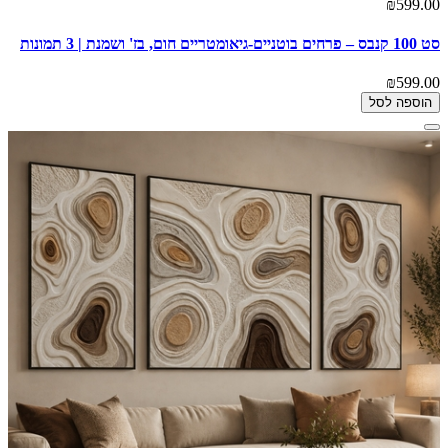
₪599.00
סט 100 קנבס – פרחים בוטניים-גיאומטריים חום, בז' ושמנת | 3 תמונות
₪599.00
הוספה לסל