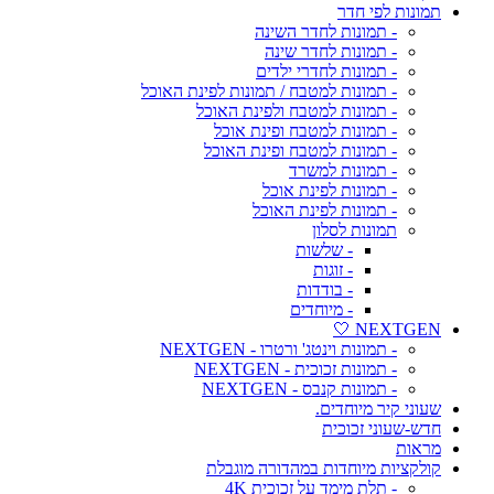
תמונות לפי חדר
- תמונות לחדר השינה
- תמונות לחדר שינה
- תמונות לחדרי ילדים
- תמונות למטבח / תמונות לפינת האוכל
- תמונות למטבח ולפינת האוכל
- תמונות למטבח ופינת אוכל
- תמונות למטבח ופינת האוכל
- תמונות למשרד
- תמונות לפינת אוכל
- תמונות לפינת האוכל
תמונות לסלון
- שלשות
- זוגות
- בודדות
- מיוחדים
NEXTGEN 🤍
- תמונות וינטג' ורטרו - NEXTGEN
- תמונות זכוכית - NEXTGEN
- תמונות קנבס - NEXTGEN
שעוני קיר מיוחדים.
חדש-שעוני זכוכית
מראות
קולקציות מיוחדות במהדורה מוגבלת
- תלת מימד על זכוכית 4K