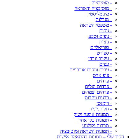
- מוטיבציה
- מוטיבציה והשראה
- מינימליסטי
- מנדלות
- משפטי השראה
- נופים
- נופים וטבע
- נוצות
- סוריאליזם
- ספורט
- עיצוב נורדי
- עצים
- ערים ונופים אורבניים
- פופ ארט
- פרחים
- פרחים ועלים
- פרחים וצמחים
- רבנים ויהדות
- רומנטי
- תלת מימד
- תמונות אופנה ושיק
- תמונות בקו אחד
- תרבות וקולנוע
- תמונות השראה ומוטיבציה
הקיר שלי – תמונות בהתאמה אישית