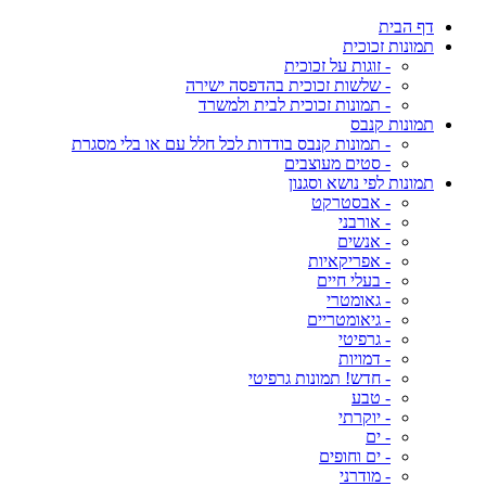
דף הבית
תמונות זכוכית
- זוגות על זכוכית
- שלשות זכוכית בהדפסה ישירה
- תמונות זכוכית לבית ולמשרד
תמונות קנבס
- תמונות קנבס בודדות לכל חלל עם או בלי מסגרת
- סטים מעוצבים
תמונות לפי נושא וסגנון
- אבסטרקט
- אורבני
- אנשים
- אפריקאיות
- בעלי חיים
- גאומטרי
- גיאומטריים
- גרפיטי
- דמויות
- חדש! תמונות גרפיטי
- טבע
- יוקרתי
- ים
- ים וחופים
- מודרני