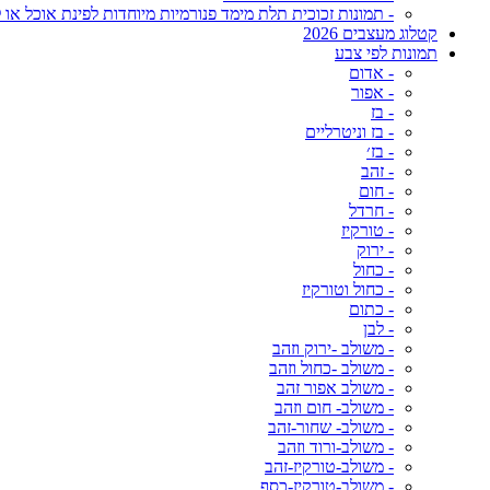
- תמונות זכוכית תלת מימד פנורמיות מיוחדות לפינת אוכל או ל
קטלוג מעצבים 2026
תמונות לפי צבע
- אדום
- אפור
- בז
- בז וניטרליים
- בז׳
- זהב
- חום
- חרדל
- טורקיז
- ירוק
- כחול
- כחול וטורקיז
- כתום
- לבן
- משולב -ירוק וזהב
- משולב -כחול וזהב
- משולב אפור זהב
- משולב- חום וזהב
- משולב- שחור-זהב
- משולב-ורוד וזהב
- משולב-טורקיז-זהב
- משולב-טורקיז-כסף