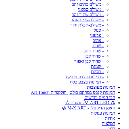
- משולב-כתום-זהב
- משולב-ססגוני
- משולב-שחור-זהב
- משולב-שמנת-זהב
- משולב-תכלת ורוד
- סגול
- צבעוני
- צהוב
- שחור
- שחור וזהב
- שחור לבן
- שחור לבן ואפור
- שמנת
- תכלת
- תמונות בצבע טורקיז
- תמונות בצבע כסף
תמונות מעוצבות
תמונות קנבס במרקם בולט | קולקציית Art Touch
הכי חמים וחדשים
🎨 ART LED 💡-תמונות לד
האמן הדיגיטלי - M-X ART 🚀
תמונות עגולות
אודות
המלצות
בלוג