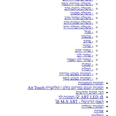
- משולב-טורקיז-כסף
- משולב-כתום-זהב
- משולב-ססגוני
- משולב-שחור-זהב
- משולב-שמנת-זהב
- משולב-תכלת ורוד
- סגול
- צבעוני
- צהוב
- שחור
- שחור וזהב
- שחור לבן
- שחור לבן ואפור
- שמנת
- תכלת
- תמונות בצבע טורקיז
- תמונות בצבע כסף
תמונות מעוצבות
תמונות קנבס במרקם בולט | קולקציית Art Touch
הכי חמים וחדשים
🎨 ART LED 💡-תמונות לד
האמן הדיגיטלי - M-X ART 🚀
תמונות עגולות
אודות
המלצות