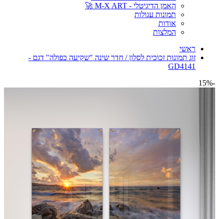
האמן הדיגיטלי - M-X ART 🚀
תמונות עגולות
אודות
המלצות
ראשי
זוג תמונות זכוכית לסלון / חדר שינה "שקיעה כפולה" דגם -
GD4141
-15%