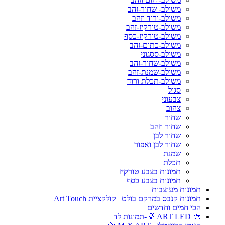
משולב- שחור-זהב
משולב-ורוד וזהב
משולב-טורקיז-זהב
משולב-טורקיז-כסף
משולב-כתום-זהב
משולב-ססגוני
משולב-שחור-זהב
משולב-שמנת-זהב
משולב-תכלת ורוד
סגול
צבעוני
צהוב
שחור
שחור וזהב
שחור לבן
שחור לבן ואפור
שמנת
תכלת
תמונות בצבע טורקיז
תמונות בצבע כסף
תמונות מעוצבות
תמונות קנבס במרקם בולט | קולקציית Art Touch
הכי חמים וחדשים
🎨 ART LED 💡-תמונות לד