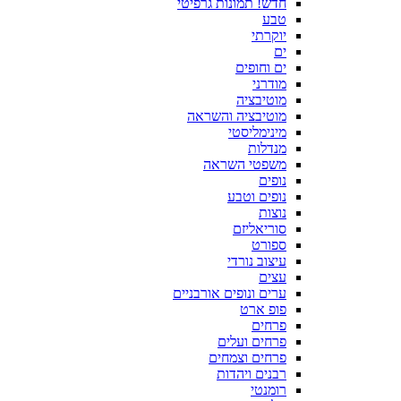
חדש! תמונות גרפיטי
טבע
יוקרתי
ים
ים וחופים
מודרני
מוטיבציה
מוטיבציה והשראה
מינימליסטי
מנדלות
משפטי השראה
נופים
נופים וטבע
נוצות
סוריאליזם
ספורט
עיצוב נורדי
עצים
ערים ונופים אורבניים
פופ ארט
פרחים
פרחים ועלים
פרחים וצמחים
רבנים ויהדות
רומנטי