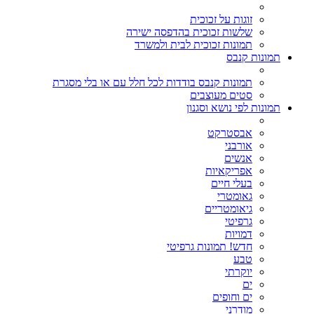
זוגות על זכוכית
שלשות זכוכית בהדפסה ישירה
תמונות זכוכית לבית ולמשרד
תמונות קנבס
תמונות קנבס בודדות לכל חלל עם או בלי מסגרת
סטים מעוצבים
תמונות לפי נושא וסגנון
אבסטרקט
אורבני
אנשים
אפריקאיות
בעלי חיים
גאומטרי
גיאומטריים
גרפיטי
דמויות
חדש! תמונות גרפיטי
טבע
יוקרתי
ים
ים וחופים
מודרני