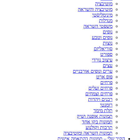
מוטיבציה
מוטיבציה והשראה
מינימליסטי
מנדלות
משפטי השראה
נופים
נופים וטבע
נוצות
סוריאליזם
ספורט
עיצוב נורדי
עצים
ערים ונופים אורבניים
פופ ארט
פרחים
פרחים ועלים
פרחים וצמחים
רבנים ויהדות
רומנטי
תלת מימד
תמונות אופנה ושיק
תמונות בקו אחד
תרבות וקולנוע
תמונות השראה ומוטיבציה
הקיר שלי – תמונות בהתאמה אישית