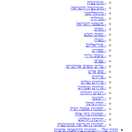
- מוטיבציה
- מוטיבציה והשראה
- מינימליסטי
- מנדלות
- משפטי השראה
- נופים
- נופים וטבע
- נוצות
- סוריאליזם
- ספורט
- עיצוב נורדי
- עצים
- ערים ונופים אורבניים
- פופ ארט
- פרחים
- פרחים ועלים
- פרחים וצמחים
- רבנים ויהדות
- רומנטי
- תלת מימד
- תמונות אופנה ושיק
- תמונות בקו אחד
- תרבות וקולנוע
- תמונות השראה ומוטיבציה
הקיר שלי – תמונות בהתאמה אישית