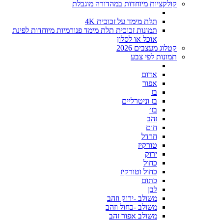
קולקציות מיוחדות במהדורה מוגבלת
תלת מימד על זכוכית 4K
תמונות זכוכית תלת מימד פנורמיות מיוחדות לפינת
אוכל או לסלון
קטלוג מעצבים 2026
תמונות לפי צבע
אדום
אפור
בז
בז וניטרליים
בז׳
זהב
חום
חרדל
טורקיז
ירוק
כחול
כחול וטורקיז
כתום
לבן
משולב -ירוק וזהב
משולב -כחול וזהב
משולב אפור זהב