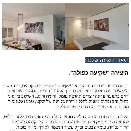
תיאור היצירה שלנו :
היצירה "שקיעה כפולה
".
זוג תמונות זכוכית מרהיב המתאר שקיעה דרמטית מעל קו הים, ברגע שבו
השמש נוגעת באופק והאור נשבר בין העננים והגלים. הסלעים שבחזית
והים בתנועה עדינה יוצרים תחושת עומק, זרימה ורוגע. השילוב בין גווני
כחול, זהב וכתום מעניק לחלל אווירה מאוזנת של שקט, טבע ואלגנטיות
מודרנית, עם חיבור הרמוני בין שני החלקים.
היצירה מודפסת בהדפסה
חלקה ואחידה על זכוכית איכותית
, ללא תבליט,
למראה נקי, מבריק ויוקרתי. טכנולוגיית ההדפסה המתקדמת מעניקה
חדות גבוהה, עומק צבעים וברק עשיר הנשמר לאורך זמן. הזכוכית