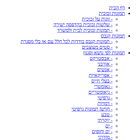
דף הבית
תמונות זכוכית
- זוגות על זכוכית
- שלשות זכוכית בהדפסה ישירה
- תמונות זכוכית לבית ולמשרד
תמונות קנבס
- תמונות קנבס בודדות לכל חלל עם או בלי מסגרת
- סטים מעוצבים
תמונות לפי נושא וסגנון
- אבסטרקט
- אורבני
- אנשים
- אפריקאיות
- בעלי חיים
- גאומטרי
- גיאומטריים
- גרפיטי
- דמויות
- חדש! תמונות גרפיטי
- טבע
- יוקרתי
- ים
- ים וחופים
- מודרני