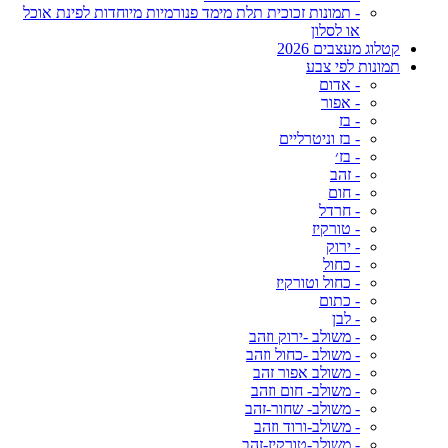
- תמונות זכוכית תלת מימד פנורמיות מיוחדות לפינת אוכל
או לסלון
קטלוג מעצבים 2026
תמונות לפי צבע
- אדום
- אפור
- בז
- בז וניטרליים
- בז׳
- זהב
- חום
- חרדל
- טורקיז
- ירוק
- כחול
- כחול וטורקיז
- כתום
- לבן
- משולב -ירוק וזהב
- משולב -כחול וזהב
- משולב אפור זהב
- משולב- חום וזהב
- משולב- שחור-זהב
- משולב-ורוד וזהב
- משולב-טורקיז-זהב