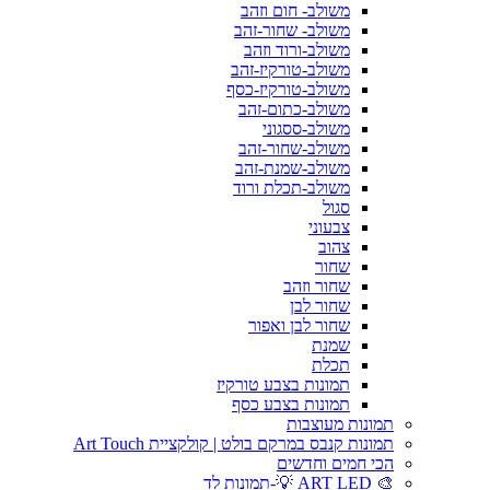
משולב- חום וזהב
משולב- שחור-זהב
משולב-ורוד וזהב
משולב-טורקיז-זהב
משולב-טורקיז-כסף
משולב-כתום-זהב
משולב-ססגוני
משולב-שחור-זהב
משולב-שמנת-זהב
משולב-תכלת ורוד
סגול
צבעוני
צהוב
שחור
שחור וזהב
שחור לבן
שחור לבן ואפור
שמנת
תכלת
תמונות בצבע טורקיז
תמונות בצבע כסף
תמונות מעוצבות
תמונות קנבס במרקם בולט | קולקציית Art Touch
הכי חמים וחדשים
🎨 ART LED 💡-תמונות לד