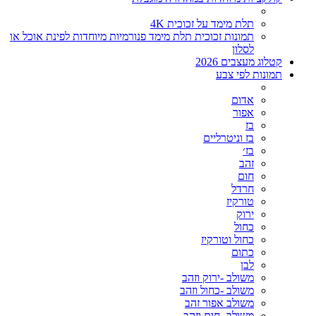
תלת מימד על זכוכית 4K
תמונות זכוכית תלת מימד פנורמיות מיוחדות לפינת אוכל או
לסלון
קטלוג מעצבים 2026
תמונות לפי צבע
אדום
אפור
בז
בז וניטרליים
בז׳
זהב
חום
חרדל
טורקיז
ירוק
כחול
כחול וטורקיז
כתום
לבן
משולב -ירוק וזהב
משולב -כחול וזהב
משולב אפור זהב
משולב- חום וזהב