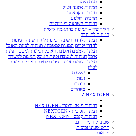
תלת מימד
תמונות אופנה ושיק
תמונות בקו אחד
תרבות וקולנוע
תמונות השראה ומוטיבציה
הקיר שלי – תמונות בהתאמה אישית
תמונות לפי חדר
תמונות לחדר השינה
תמונות לחדר שינה
תמונות
לחדרי ילדים
תמונות למטבח / תמונות לפינת האוכל
תמונות למטבח ולפינת האוכל
תמונות למטבח ופינת
אוכל
תמונות למטבח ופינת האוכל
תמונות למשרד
תמונות לפינת אוכל
תמונות לפינת האוכל
תמונות
לסלון
שלשות
זוגות
בודדות
מיוחדים
NEXTGEN 🤍
תמונות וינטג' ורטרו - NEXTGEN
תמונות זכוכית - NEXTGEN
תמונות קנבס - NEXTGEN
שעוני קיר מיוחדים.
חדש-שעוני זכוכית
מראות