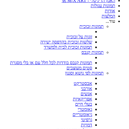
האמן הדיגיטלי - M-X ART 🚀
תמונות עגולות
אודות
המלצות
עוד...
תמונות זכוכית
זוגות על זכוכית
שלשות זכוכית בהדפסה ישירה
תמונות זכוכית לבית ולמשרד
תמונות קנבס
תמונות קנבס בודדות לכל חלל עם או בלי מסגרת
סטים מעוצבים
תמונות לפי נושא וסגנון
אבסטרקט
אורבני
אנשים
אפריקאיות
בעלי חיים
גאומטרי
גיאומטריים
גרפיטי
דמויות