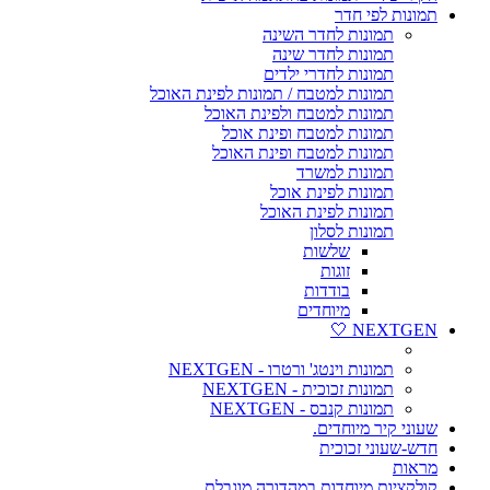
תמונות לפי חדר
תמונות לחדר השינה
תמונות לחדר שינה
תמונות לחדרי ילדים
תמונות למטבח / תמונות לפינת האוכל
תמונות למטבח ולפינת האוכל
תמונות למטבח ופינת אוכל
תמונות למטבח ופינת האוכל
תמונות למשרד
תמונות לפינת אוכל
תמונות לפינת האוכל
תמונות לסלון
שלשות
זוגות
בודדות
מיוחדים
NEXTGEN 🤍
תמונות וינטג' ורטרו - NEXTGEN
תמונות זכוכית - NEXTGEN
תמונות קנבס - NEXTGEN
שעוני קיר מיוחדים.
חדש-שעוני זכוכית
מראות
קולקציות מיוחדות במהדורה מוגבלת