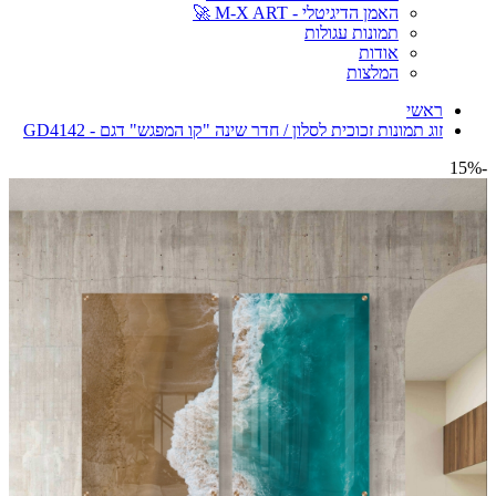
האמן הדיגיטלי - M-X ART 🚀
תמונות עגולות
אודות
המלצות
ראשי
זוג תמונות זכוכית לסלון / חדר שינה "קו המפגש" דגם - GD4142
-15%