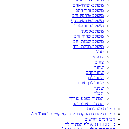
משולב- שחור-זהב
משולב-ורוד וזהב
משולב-טורקיז-זהב
משולב-טורקיז-כסף
משולב-כתום-זהב
משולב-ססגוני
משולב-שחור-זהב
משולב-שמנת-זהב
משולב-תכלת ורוד
סגול
צבעוני
צהוב
שחור
שחור וזהב
שחור לבן
שחור לבן ואפור
שמנת
תכלת
תמונות בצבע טורקיז
תמונות בצבע כסף
תמונות מעוצבות
תמונות קנבס במרקם בולט | קולקציית Art Touch
הכי חמים וחדשים
🎨 ART LED 💡-תמונות לד