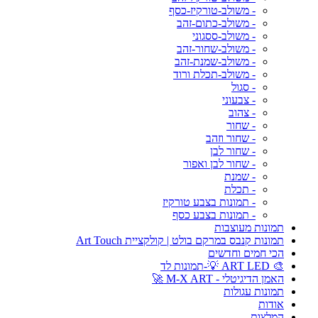
- משולב-טורקיז-כסף
- משולב-כתום-זהב
- משולב-ססגוני
- משולב-שחור-זהב
- משולב-שמנת-זהב
- משולב-תכלת ורוד
- סגול
- צבעוני
- צהוב
- שחור
- שחור וזהב
- שחור לבן
- שחור לבן ואפור
- שמנת
- תכלת
- תמונות בצבע טורקיז
- תמונות בצבע כסף
תמונות מעוצבות
תמונות קנבס במרקם בולט | קולקציית Art Touch
הכי חמים וחדשים
🎨 ART LED 💡-תמונות לד
האמן הדיגיטלי - M-X ART 🚀
תמונות עגולות
אודות
המלצות