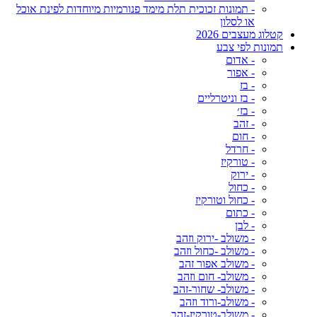
- תמונות זכוכית תלת מימד פנורמיות מיוחדות לפינת אוכל
או לסלון
קטלוג מעצבים 2026
תמונות לפי צבע
- אדום
- אפור
- בז
- בז וניטרליים
- בז׳
- זהב
- חום
- חרדל
- טורקיז
- ירוק
- כחול
- כחול וטורקיז
- כתום
- לבן
- משולב -ירוק וזהב
- משולב -כחול וזהב
- משולב אפור זהב
- משולב- חום וזהב
- משולב- שחור-זהב
- משולב-ורוד וזהב
- משולב-טורקיז-זהב