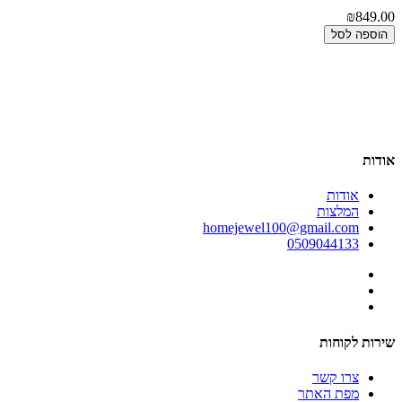
00
₪849.00
הוספה לסל
אודות
אודות
המלצות
homejewel100@gmail.com
0509044133
שירות לקוחות
צרו קשר
מפת האתר