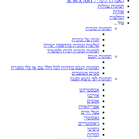
האמן הדיגיטלי - M-X ART 🚀
תמונות עגולות
אודות
המלצות
עוד...
תמונות זכוכית
זוגות על זכוכית
שלשות זכוכית בהדפסה ישירה
תמונות זכוכית לבית ולמשרד
תמונות קנבס
תמונות קנבס בודדות לכל חלל עם או בלי מסגרת
סטים מעוצבים
תמונות לפי נושא וסגנון
אבסטרקט
אורבני
אנשים
אפריקאיות
בעלי חיים
גאומטרי
גיאומטריים
גרפיטי
דמויות