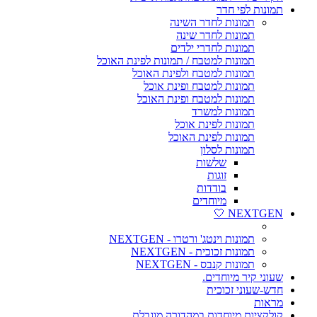
תמונות לפי חדר
תמונות לחדר השינה
תמונות לחדר שינה
תמונות לחדרי ילדים
תמונות למטבח / תמונות לפינת האוכל
תמונות למטבח ולפינת האוכל
תמונות למטבח ופינת אוכל
תמונות למטבח ופינת האוכל
תמונות למשרד
תמונות לפינת אוכל
תמונות לפינת האוכל
תמונות לסלון
שלשות
זוגות
בודדות
מיוחדים
NEXTGEN 🤍
תמונות וינטג' ורטרו - NEXTGEN
תמונות זכוכית - NEXTGEN
תמונות קנבס - NEXTGEN
שעוני קיר מיוחדים.
חדש-שעוני זכוכית
מראות
קולקציות מיוחדות במהדורה מוגבלת