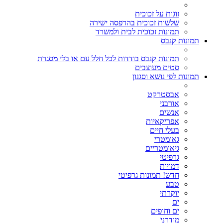
זוגות על זכוכית
שלשות זכוכית בהדפסה ישירה
תמונות זכוכית לבית ולמשרד
תמונות קנבס
תמונות קנבס בודדות לכל חלל עם או בלי מסגרת
סטים מעוצבים
תמונות לפי נושא וסגנון
אבסטרקט
אורבני
אנשים
אפריקאיות
בעלי חיים
גאומטרי
גיאומטריים
גרפיטי
דמויות
חדש! תמונות גרפיטי
טבע
יוקרתי
ים
ים וחופים
מודרני