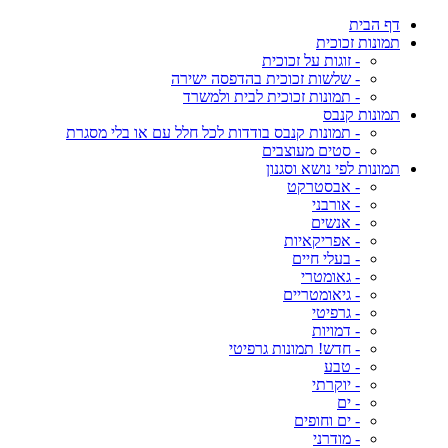
דף הבית
תמונות זכוכית
- זוגות על זכוכית
- שלשות זכוכית בהדפסה ישירה
- תמונות זכוכית לבית ולמשרד
תמונות קנבס
- תמונות קנבס בודדות לכל חלל עם או בלי מסגרת
- סטים מעוצבים
תמונות לפי נושא וסגנון
- אבסטרקט
- אורבני
- אנשים
- אפריקאיות
- בעלי חיים
- גאומטרי
- גיאומטריים
- גרפיטי
- דמויות
- חדש! תמונות גרפיטי
- טבע
- יוקרתי
- ים
- ים וחופים
- מודרני