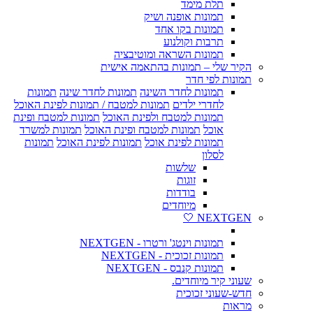
תלת מימד
תמונות אופנה ושיק
תמונות בקו אחד
תרבות וקולנוע
תמונות השראה ומוטיבציה
הקיר שלי – תמונות בהתאמה אישית
תמונות לפי חדר
תמונות לחדר השינה
תמונות לחדר שינה
תמונות
לחדרי ילדים
תמונות למטבח / תמונות לפינת האוכל
תמונות למטבח ולפינת האוכל
תמונות למטבח ופינת
אוכל
תמונות למטבח ופינת האוכל
תמונות למשרד
תמונות לפינת אוכל
תמונות לפינת האוכל
תמונות
לסלון
שלשות
זוגות
בודדות
מיוחדים
NEXTGEN 🤍
תמונות וינטג' ורטרו - NEXTGEN
תמונות זכוכית - NEXTGEN
תמונות קנבס - NEXTGEN
שעוני קיר מיוחדים.
חדש-שעוני זכוכית
מראות