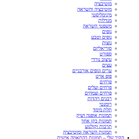
מוטיבציה
מוטיבציה והשראה
מינימליסטי
מנדלות
משפטי השראה
נופים
נופים וטבע
נוצות
סוריאליזם
ספורט
עיצוב נורדי
עצים
ערים ונופים אורבניים
פופ ארט
פרחים
פרחים ועלים
פרחים וצמחים
רבנים ויהדות
רומנטי
תלת מימד
תמונות אופנה ושיק
תמונות בקו אחד
תרבות וקולנוע
תמונות השראה ומוטיבציה
הקיר שלי – תמונות בהתאמה אישית