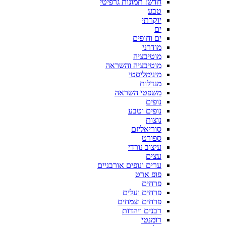
חדש! תמונות גרפיטי
טבע
יוקרתי
ים
ים וחופים
מודרני
מוטיבציה
מוטיבציה והשראה
מינימליסטי
מנדלות
משפטי השראה
נופים
נופים וטבע
נוצות
סוריאליזם
ספורט
עיצוב נורדי
עצים
ערים ונופים אורבניים
פופ ארט
פרחים
פרחים ועלים
פרחים וצמחים
רבנים ויהדות
רומנטי