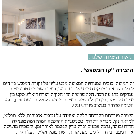
תיאור היצירה שלנו :
היצירה "קו המפגש
".
זוג תמונות זכוכית אמנותיות המציגות מבט עליון על נקודת המפגש בין הים
לחול. בצד אחד מרקם חמים של חוף טבעי, ובצד השני מים טורקיזיים
עמוקים בתנועה רכה. הקומפוזיציה הדו־חלקית יוצרת דיאלוג שקט בין
יציבות לזרימה, בין רוך לעוצמה. היצירה מכניסה לחלל תחושת איזון, רוגע
ונשימה פתוחה בעיצוב מודרני ונקי.
היצירה מודפסת בהדפסה
חלקה ואחידה על זכוכית איכותית
, ללא תבליט,
למראה נקי, מבריק ויוקרתי. טכנולוגיית ההדפסה המתקדמת מעניקה
חדות גבוהה, עומק צבעים וברק עדין הנשמר לאורך זמן. הזכוכית מדגישה
את המעבר בין החול לים ומעניקה תחושת עומק וקלילות על הקיר.