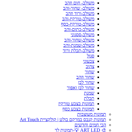
משולב- חום וזהב
משולב- שחור-זהב
משולב-ורוד וזהב
משולב-טורקיז-זהב
משולב-טורקיז-כסף
משולב-כתום-זהב
משולב-ססגוני
משולב-שחור-זהב
משולב-שמנת-זהב
משולב-תכלת ורוד
סגול
צבעוני
צהוב
שחור
שחור וזהב
שחור לבן
שחור לבן ואפור
שמנת
תכלת
תמונות בצבע טורקיז
תמונות בצבע כסף
תמונות מעוצבות
תמונות קנבס במרקם בולט | קולקציית Art Touch
הכי חמים וחדשים
🎨 ART LED 💡-תמונות לד