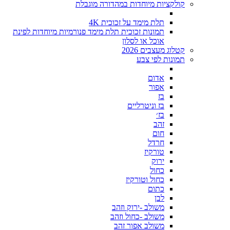
קולקציות מיוחדות במהדורה מוגבלת
תלת מימד על זכוכית 4K
תמונות זכוכית תלת מימד פנורמיות מיוחדות לפינת
אוכל או לסלון
קטלוג מעצבים 2026
תמונות לפי צבע
אדום
אפור
בז
בז וניטרליים
בז׳
זהב
חום
חרדל
טורקיז
ירוק
כחול
כחול וטורקיז
כתום
לבן
משולב -ירוק וזהב
משולב -כחול וזהב
משולב אפור זהב