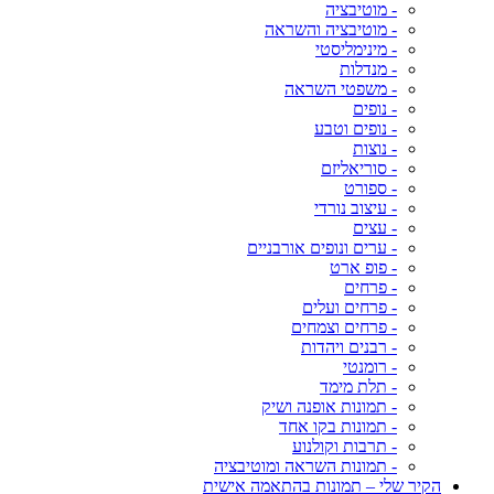
- מוטיבציה
- מוטיבציה והשראה
- מינימליסטי
- מנדלות
- משפטי השראה
- נופים
- נופים וטבע
- נוצות
- סוריאליזם
- ספורט
- עיצוב נורדי
- עצים
- ערים ונופים אורבניים
- פופ ארט
- פרחים
- פרחים ועלים
- פרחים וצמחים
- רבנים ויהדות
- רומנטי
- תלת מימד
- תמונות אופנה ושיק
- תמונות בקו אחד
- תרבות וקולנוע
- תמונות השראה ומוטיבציה
הקיר שלי – תמונות בהתאמה אישית