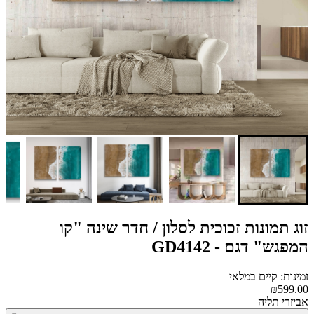
זוג תמונות זכוכית לסלון / חדר שינה "קו
המפגש" דגם - GD4142
זמינות: קיים במלאי
₪599.00
אביזרי תליה