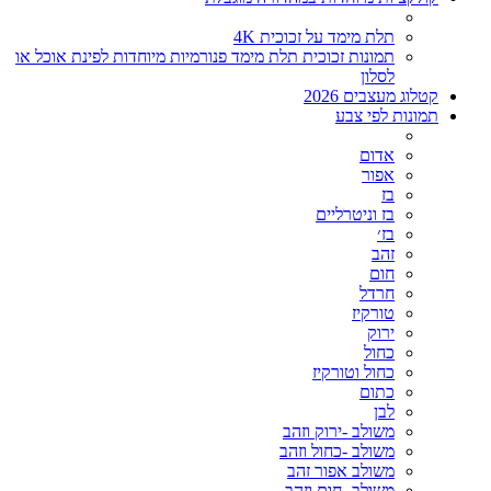
תלת מימד על זכוכית 4K
תמונות זכוכית תלת מימד פנורמיות מיוחדות לפינת אוכל או
לסלון
קטלוג מעצבים 2026
תמונות לפי צבע
אדום
אפור
בז
בז וניטרליים
בז׳
זהב
חום
חרדל
טורקיז
ירוק
כחול
כחול וטורקיז
כתום
לבן
משולב -ירוק וזהב
משולב -כחול וזהב
משולב אפור זהב
משולב- חום וזהב