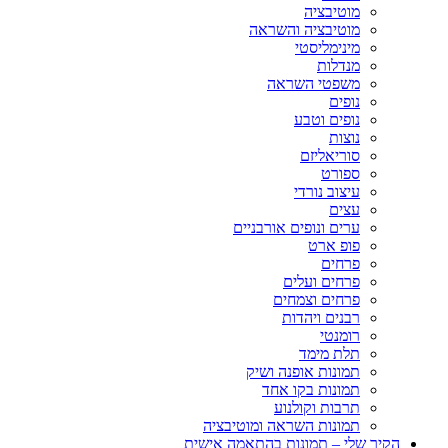
מוטיבציה
מוטיבציה והשראה
מינימליסטי
מנדלות
משפטי השראה
נופים
נופים וטבע
נוצות
סוריאליזם
ספורט
עיצוב נורדי
עצים
ערים ונופים אורבניים
פופ ארט
פרחים
פרחים ועלים
פרחים וצמחים
רבנים ויהדות
רומנטי
תלת מימד
תמונות אופנה ושיק
תמונות בקו אחד
תרבות וקולנוע
תמונות השראה ומוטיבציה
הקיר שלי – תמונות בהתאמה אישית