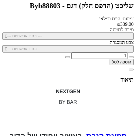
שליכט (הדפס חלק) דגם - Byb88803
זמינות: קיים במלאי
₪339.00
מידה לתמונה
--- בחרו אפשרויות ---
צבע המסגרת
--- בחרו אפשרויות ---
הוספה לסל
תיאור
NEXTGEN
BY BAR
תמונת קנבס
,בעיצוב ייחודי של הדור