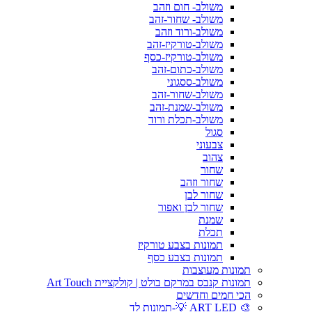
משולב- חום וזהב
משולב- שחור-זהב
משולב-ורוד וזהב
משולב-טורקיז-זהב
משולב-טורקיז-כסף
משולב-כתום-זהב
משולב-ססגוני
משולב-שחור-זהב
משולב-שמנת-זהב
משולב-תכלת ורוד
סגול
צבעוני
צהוב
שחור
שחור וזהב
שחור לבן
שחור לבן ואפור
שמנת
תכלת
תמונות בצבע טורקיז
תמונות בצבע כסף
תמונות מעוצבות
תמונות קנבס במרקם בולט | קולקציית Art Touch
הכי חמים וחדשים
🎨 ART LED 💡-תמונות לד