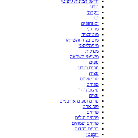
חדש! תמונות גרפיטי
טבע
יוקרתי
ים
ים וחופים
מודרני
מוטיבציה
מוטיבציה והשראה
מינימליסטי
מנדלות
משפטי השראה
נופים
נופים וטבע
נוצות
סוריאליזם
ספורט
עיצוב נורדי
עצים
ערים ונופים אורבניים
פופ ארט
פרחים
פרחים ועלים
פרחים וצמחים
רבנים ויהדות
רומנטי