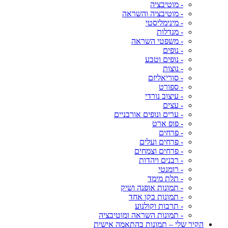
- מוטיבציה
- מוטיבציה והשראה
- מינימליסטי
- מנדלות
- משפטי השראה
- נופים
- נופים וטבע
- נוצות
- סוריאליזם
- ספורט
- עיצוב נורדי
- עצים
- ערים ונופים אורבניים
- פופ ארט
- פרחים
- פרחים ועלים
- פרחים וצמחים
- רבנים ויהדות
- רומנטי
- תלת מימד
- תמונות אופנה ושיק
- תמונות בקו אחד
- תרבות וקולנוע
- תמונות השראה ומוטיבציה
הקיר שלי – תמונות בהתאמה אישית