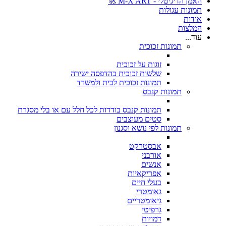
האמן הדיגיטלי - M-X ART 🚀
תמונות עגולות
אודות
המלצות
עוד...
תמונות זכוכית
זוגות על זכוכית
שלשות זכוכית בהדפסה ישירה
תמונות זכוכית לבית ולמשרד
תמונות קנבס
תמונות קנבס בודדות לכל חלל עם או בלי מסגרת
סטים מעוצבים
תמונות לפי נושא וסגנון
אבסטרקט
אורבני
אנשים
אפריקאיות
בעלי חיים
גאומטרי
גיאומטריים
גרפיטי
דמויות