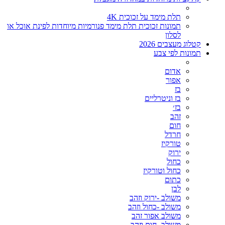
תלת מימד על זכוכית 4K
תמונות זכוכית תלת מימד פנורמיות מיוחדות לפינת אוכל או
לסלון
קטלוג מעצבים 2026
תמונות לפי צבע
אדום
אפור
בז
בז וניטרליים
בז׳
זהב
חום
חרדל
טורקיז
ירוק
כחול
כחול וטורקיז
כתום
לבן
משולב -ירוק וזהב
משולב -כחול וזהב
משולב אפור זהב
משולב- חום וזהב