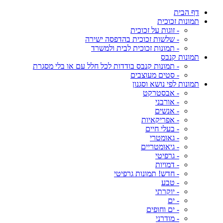
דף הבית
תמונות זכוכית
- זוגות על זכוכית
- שלשות זכוכית בהדפסה ישירה
- תמונות זכוכית לבית ולמשרד
תמונות קנבס
- תמונות קנבס בודדות לכל חלל עם או בלי מסגרת
- סטים מעוצבים
תמונות לפי נושא וסגנון
- אבסטרקט
- אורבני
- אנשים
- אפריקאיות
- בעלי חיים
- גאומטרי
- גיאומטריים
- גרפיטי
- דמויות
- חדש! תמונות גרפיטי
- טבע
- יוקרתי
- ים
- ים וחופים
- מודרני