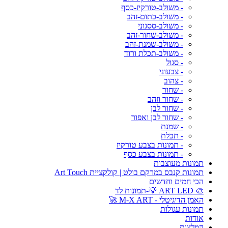
- משולב-טורקיז-כסף
- משולב-כתום-זהב
- משולב-ססגוני
- משולב-שחור-זהב
- משולב-שמנת-זהב
- משולב-תכלת ורוד
- סגול
- צבעוני
- צהוב
- שחור
- שחור וזהב
- שחור לבן
- שחור לבן ואפור
- שמנת
- תכלת
- תמונות בצבע טורקיז
- תמונות בצבע כסף
תמונות מעוצבות
תמונות קנבס במרקם בולט | קולקציית Art Touch
הכי חמים וחדשים
🎨 ART LED 💡-תמונות לד
האמן הדיגיטלי - M-X ART 🚀
תמונות עגולות
אודות
המלצות