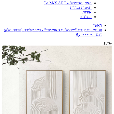
האמן הדיגיטלי - M-X ART 🚀
תמונות עגולות
אודות
המלצות
ראשי
זוג תמונות קנבס "מינימליזם גיאומטרי" - דמוי שליכט (הדפס חלק)
דגם - Byb88803
-15%