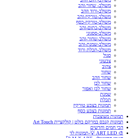
משולב- שחור-זהב
משולב-ורוד וזהב
משולב-טורקיז-זהב
משולב-טורקיז-כסף
משולב-כתום-זהב
משולב-ססגוני
משולב-שחור-זהב
משולב-שמנת-זהב
משולב-תכלת ורוד
סגול
צבעוני
צהוב
שחור
שחור וזהב
שחור לבן
שחור לבן ואפור
שמנת
תכלת
תמונות בצבע טורקיז
תמונות בצבע כסף
תמונות מעוצבות
תמונות קנבס במרקם בולט | קולקציית Art Touch
הכי חמים וחדשים
🎨 ART LED 💡-תמונות לד