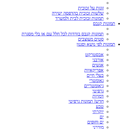
זוגות על זכוכית
שלשות זכוכית בהדפסה ישירה
תמונות זכוכית לבית ולמשרד
תמונות קנבס
תמונות קנבס בודדות לכל חלל עם או בלי מסגרת
סטים מעוצבים
תמונות לפי נושא וסגנון
אבסטרקט
אורבני
אנשים
אפריקאיות
בעלי חיים
גאומטרי
גיאומטריים
גרפיטי
דמויות
חדש! תמונות גרפיטי
טבע
יוקרתי
ים
ים וחופים
מודרני