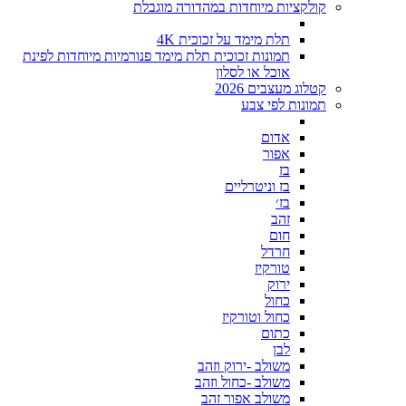
קולקציות מיוחדות במהדורה מוגבלת
תלת מימד על זכוכית 4K
תמונות זכוכית תלת מימד פנורמיות מיוחדות לפינת
אוכל או לסלון
קטלוג מעצבים 2026
תמונות לפי צבע
אדום
אפור
בז
בז וניטרליים
בז׳
זהב
חום
חרדל
טורקיז
ירוק
כחול
כחול וטורקיז
כתום
לבן
משולב -ירוק וזהב
משולב -כחול וזהב
משולב אפור זהב