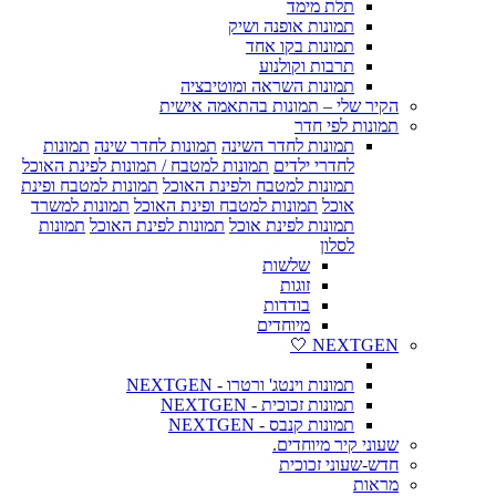
תלת מימד
תמונות אופנה ושיק
תמונות בקו אחד
תרבות וקולנוע
תמונות השראה ומוטיבציה
הקיר שלי – תמונות בהתאמה אישית
תמונות לפי חדר
תמונות לחדר השינה
תמונות לחדר שינה
תמונות
לחדרי ילדים
תמונות למטבח / תמונות לפינת האוכל
תמונות למטבח ולפינת האוכל
תמונות למטבח ופינת
אוכל
תמונות למטבח ופינת האוכל
תמונות למשרד
תמונות לפינת אוכל
תמונות לפינת האוכל
תמונות
לסלון
שלשות
זוגות
בודדות
מיוחדים
NEXTGEN 🤍
תמונות וינטג' ורטרו - NEXTGEN
תמונות זכוכית - NEXTGEN
תמונות קנבס - NEXTGEN
שעוני קיר מיוחדים.
חדש-שעוני זכוכית
מראות