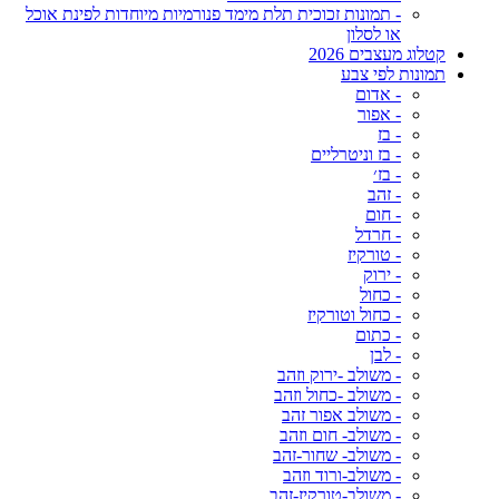
- תמונות זכוכית תלת מימד פנורמיות מיוחדות לפינת אוכל
או לסלון
קטלוג מעצבים 2026
תמונות לפי צבע
- אדום
- אפור
- בז
- בז וניטרליים
- בז׳
- זהב
- חום
- חרדל
- טורקיז
- ירוק
- כחול
- כחול וטורקיז
- כתום
- לבן
- משולב -ירוק וזהב
- משולב -כחול וזהב
- משולב אפור זהב
- משולב- חום וזהב
- משולב- שחור-זהב
- משולב-ורוד וזהב
- משולב-טורקיז-זהב