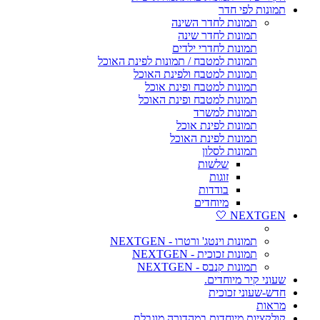
תמונות לפי חדר
תמונות לחדר השינה
תמונות לחדר שינה
תמונות לחדרי ילדים
תמונות למטבח / תמונות לפינת האוכל
תמונות למטבח ולפינת האוכל
תמונות למטבח ופינת אוכל
תמונות למטבח ופינת האוכל
תמונות למשרד
תמונות לפינת אוכל
תמונות לפינת האוכל
תמונות לסלון
שלשות
זוגות
בודדות
מיוחדים
NEXTGEN 🤍
תמונות וינטג' ורטרו - NEXTGEN
תמונות זכוכית - NEXTGEN
תמונות קנבס - NEXTGEN
שעוני קיר מיוחדים.
חדש-שעוני זכוכית
מראות
קולקציות מיוחדות במהדורה מוגבלת